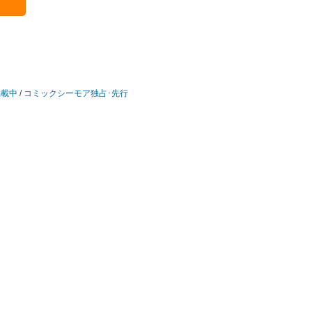
掲載中
/
コミックシーモア独占･先行