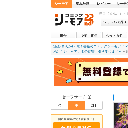
シーモア
読み放題
レビュー
シーモ
漫画（まんが）・
ジャンルで探す
総合
少年・青年
少女・女性
漫画(まんが)・電子書籍のコミックシーモアTOP
あげたい！～アナタの復讐、引き受けます～
セーフサーチ
？
強
中
OFF
国内最大級の電子書籍サイト