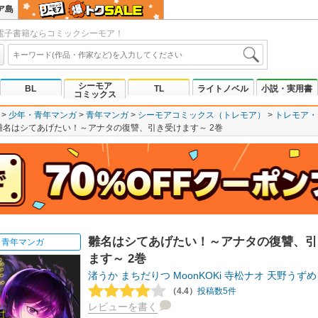
ア島
電子書籍ならコミックシーモア！
シーモア
BL
TL
ライトノベル
小説・実用書
コミックス
少年・青年マンガ
青年マンガ
シーモアコミックス（トレモア）
トレモア・
雛名はシてあげたい！～アナタの復讐、引き受けます～ 2巻
雛名はシてあげたい！～アナタの復讐、引
青年マンガ
ます～ 2巻
渚うか
まちだりつ
MoonKOKi
寺松ナオ
天野うずめ
（4.4）
投稿数5件
レビューを書く