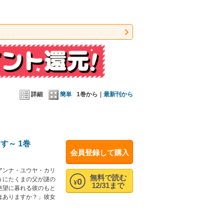
詳細
簡単
1巻から｜
最新刊から
す～ 1巻
会員登録して購入
アンナ・ユウヤ・カリ
無料で読む
うにたくまの父が謎の
0
¥
12/31まで
絶望に暮れる彼のもと
はありますか？」彼女