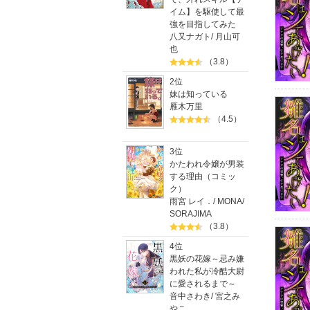
イム】を駆使して最
強を目指してみた
八又ナガト
/
月山可
也
（3.8）
2位
妹は知っている
雁木万里
（4.5）
3位
かたわれ令嬢が男装
する理由（コミッ
ク）
雨宮 レイ．
/
MONA
/
SORAJIMA
（3.8）
4位
黒妖の花嫁～忌み嫌
われた私が冷酷大尉
に愛されるまで～
音中さわき
/
宮之み
やこ