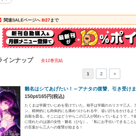
】
関連SALEページへ
8/27
まで
ラインナップ
全12巻完結
1
2
>
雛名はシてあげたい！～アナタの復讐、引き受けま
150pt/165円(税込)
たくまは学園でいじめを受けていた。相手は学園のカリスマ三人、
ン。精神的にも肉体的にも痛めつけられる中、追い討ちをかけるよ
自殺を図る。そこにはどうやらこの三人が関わっているようで…？
に現れたのは謎の女性・雛名（ひな）。「私にお手伝いできること
の言葉から三人への復讐が始まる！