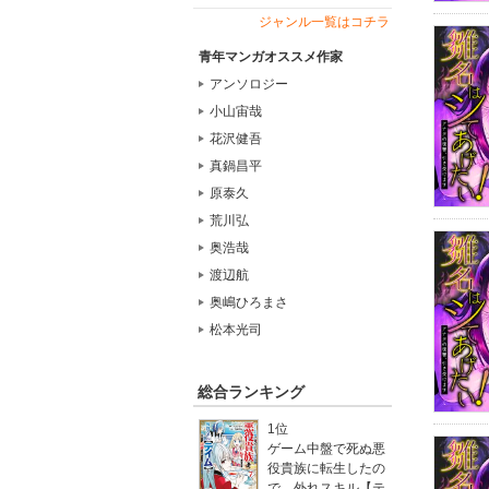
ジャンル一覧はコチラ
青年マンガオススメ作家
アンソロジー
小山宙哉
花沢健吾
真鍋昌平
原泰久
荒川弘
奥浩哉
渡辺航
奥嶋ひろまさ
松本光司
総合ランキング
1位
ゲーム中盤で死ぬ悪
役貴族に転生したの
で、外れスキル【テ