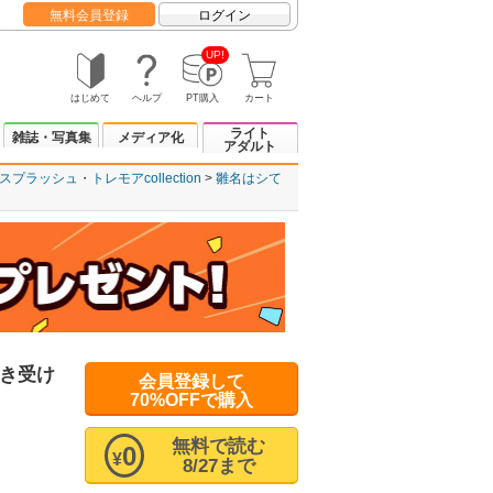
無料会員登録
ログイン
UP!
はじめて
ヘルプ
PT購入
カート
ライト
雑誌・写真集
メディア化
アダルト
スプラッシュ
トレモアcollection
雛名はシて
き受け
会員登録して
70%OFFで購入
無料で読む
0
¥
8/27まで