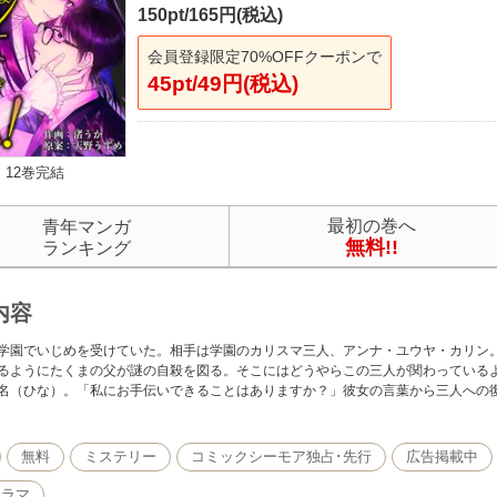
150pt/165円(税込)
会員登録限定70%OFFクーポンで
45pt/49円(税込)
12巻完結
最初の巻へ
青年マンガ
無料!!
ランキング
内容
学園でいじめを受けていた。相手は学園のカリスマ三人、アンナ・ユウヤ・カリン
るようにたくまの父が謎の自殺を図る。そこにはどうやらこの三人が関わっている
名（ひな）。「私にお手伝いできることはありますか？」彼女の言葉から三人への
無料
ミステリー
コミックシーモア独占･先行
広告掲載中
ドラマ