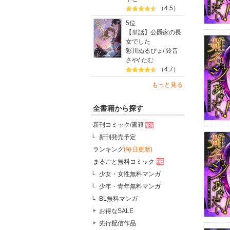
（4.5）
5位
【単話】公爵家の長
女でした
彩川ぬるぴょ
/
鈴音
さや
/
たむ
（4.7）
もっと見る
全書籍から探す
新刊コミック/書籍
新刊発売予定
ランキング
(毎日更新)
まるごと無料コミック
少女・女性無料マンガ
少年・青年無料マンガ
BL無料マンガ
お得なSALE
先行配信作品