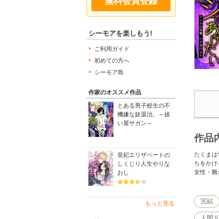
無料会員登録
シーモアを楽しもう!
ご利用ガイド
初めての方へ
シーモア島
作家のオススメ作品
とある男子校生の不
機嫌な妖退治。～祓
い屋サガン～
作品
たくまは
皇妃エリザベートの
ちをかけ
しくじり人生やりな
女性・雛
おし
完結
もっと見る
人間