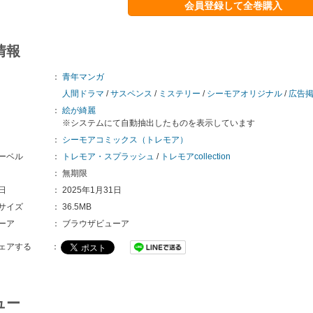
会員登録して全巻購入
情報
：
青年マンガ
人間ドラマ
/
サスペンス
/
ミステリー
/
シーモアオリジナル
/
広告
：
絵が綺麗
※システムにて自動抽出したものを表示しています
：
シーモアコミックス（トレモア）
ーベル
：
トレモア・スプラッシュ
/
トレモアcollection
：
無期限
日
：
2025年1月31日
サイズ
：
36.5MB
ーア
：
ブラウザビューア
ェアする
：
ュー