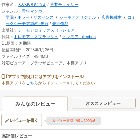
作家名：
みやあきむつえ
/
荒井チェイサー
ジャンル：
青年マンガ
学園
/
ホラー
/
サスペンス
/
シーモアオリジナル
/
広告掲載中
/
コミ
ックシーモア独占･先行
/
先行作品
出版社：
シーモアコミックス（トレモア）
雑誌：
トレモア・スプラッシュ
/
トレモアcollection
DL期限：無期限
配信開始日：2025年9月26日
ファイルサイズ：49.4MB
対応ビューア：ブラウザビューア、本棚アプリ
｢アプリで読む｣にはアプリをインストール!
本棚アプリを
こちら
からインストールしてください
オススメレビュー
みんなのレビュー
レビューを書く
レビュー投稿で最大1000pt!
高評価レビュー