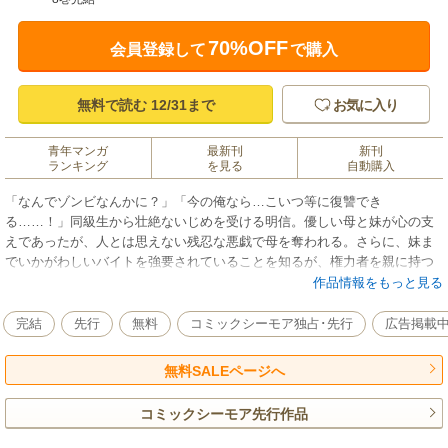
70%OFF
会員登録して
で購入
無料で読む 12/31まで
お気に入り
青年マンガ
最新刊
新刊
ランキング
を見る
自動購入
「なんでゾンビなんかに？」「今の俺なら…こいつ等に復讐でき
る……！」同級生から壮絶ないじめを受ける明信。優しい母と妹が心の支
えであったが、人とは思えない残忍な悪戯で母を奪われる。さらに、妹ま
でいかがわしいバイトを強要されていることを知るが、権力者を親に持つ
加害者等に為す術がない。追い打ちをかけるように動物実験と称して、明
作品情報をもっと見る
信は怪しい注射を打たれ――。目を覚ますと、周囲は「人ではない何か」
で溢れていた。しかし、なぜか明信だけがゾンビ耐性を持っていて……。
完結
先行
無料
コミックシーモア独占･先行
広告掲載
強靭な身体を手に入れ「人間」でなくなった明信は、「化け物」のような
悪魔達への復讐を決意する。
無料SALEページへ
コミックシーモア先行作品