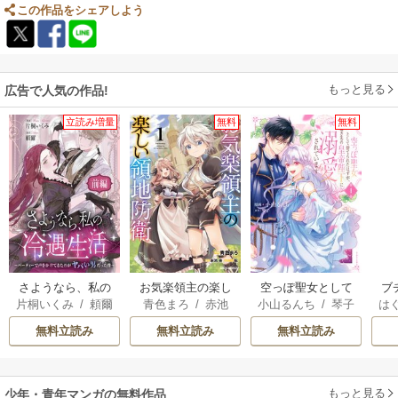
この作品をシェアしよう
もっと見る
広告で人気の作品!
立読み増量
無料
無料
さようなら、私の
お気楽領主の楽し
空っぽ聖女として
ブ
片桐いくみ
/
頼爾
青色まろ
/
赤池
小山るんち
/
琴子
は
冷遇生活 ～パーテ
い領地防衛
捨てられたはず
復
宗
/
転
お
ィーで声をかけて
が、嫁ぎ先の皇帝
無料立読み
無料立読み
無料立読み
きたのがヤバい男
陛下に溺愛されて
だった件
います
もっと見る
少年・青年マンガの無料作品