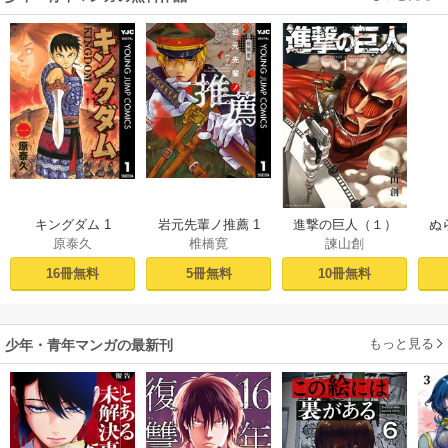
キングダム 1
岩元先輩ノ推薦 1
進撃の巨人（１）
ぬ
原泰久
椎橋寛
諫山創
16冊無料
5冊無料
10冊無料
もっと見る
少年・青年マンガの最新刊