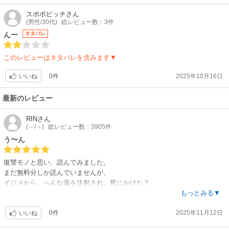
スポポビッチ
さん
(男性/30代)
総レビュー数：3件
んー
ネタバレ
このレビューはネタバレを含みます▼
0件
2025年10月16日
いいね
最新のレビュー
RIN
さん
(－/－)
総レビュー数：3905件
う〜ん
復讐モノと思い、読んでみました。
まだ無料分しか読んでいませんが、
イジメから、へんな薬を注射され、死にかけた？
その間に、みんなゾンビになった？
もっとみる▼
冒頭の母親のゾンビは？
0件
2025年11月12日
今のところ、よく分からない展開です…
いいね