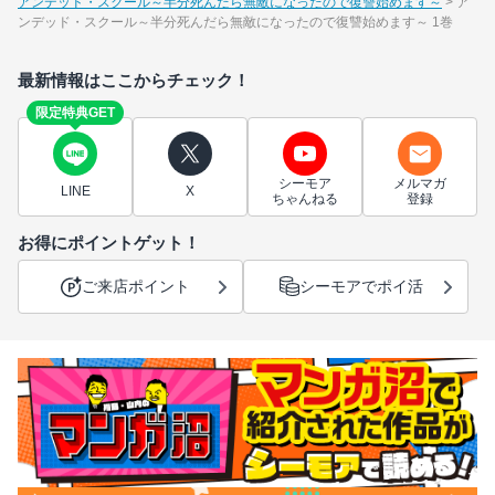
アンデッド・スクール～半分死んだら無敵になったので復讐始めます～
ア
ンデッド・スクール～半分死んだら無敵になったので復讐始めます～ 1巻
最新情報はここからチェック！
限定特典GET
シーモア
メルマガ
LINE
X
ちゃんねる
登録
お得にポイントゲット！
ご来店ポイント
シーモアでポイ活