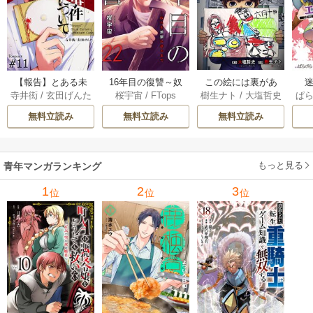
【報告】とある未
16年目の復讐～奴
この絵には裏があ
迷
寺井衒
/
玄田げんた
桜宇宙
/
FTops
樹生ナト
/
大塩哲史
ぱ
解決事件について 1
らを地獄に送るま
る 6巻
1巻
で 22巻
無料立読み
無料立読み
無料立読み
もっと見る
青年マンガランキング
1
2
3
位
位
位