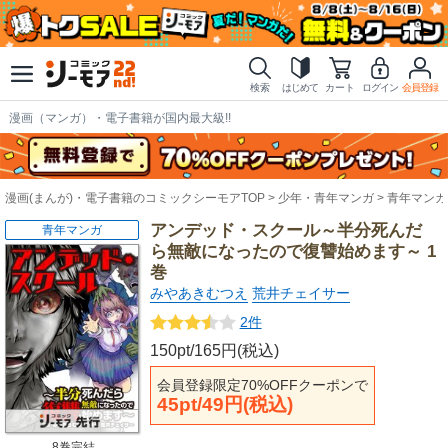
検索
はじめて
カート
ログイン
会員登録
漫画（マンガ）・電子書籍が国内最大級!!
漫画(まんが)・電子書籍のコミックシーモアTOP
少年・青年マンガ
青年マンガ
アンデッド・スクール～半分死んだ
青年マンガ
ら無敵になったので復讐始めます～ 1
巻
みやあきむつえ
荒井チェイサー
2件
150pt/165円(税込)
会員登録限定70%OFFクーポンで
45pt/49円(税込)
8巻完結