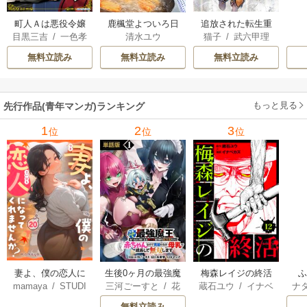
町人Ａは悪役令嬢
追放された転生重
鹿楓堂よついろ日
目黒三吉
/
一色孝
猫子
/
武六甲理
清水ユウ
をどうしても救い
騎士はゲーム知識
和
太郎
/
Parum
衣
/
じゃいあん
たい ～どぶと空
で無双する
無料立読み
無料立読み
無料立読み
と氷の姫君～
もっと見る
先行作品(青年マンガ)ランキング
1
2
3
位
位
位
妻よ、僕の恋人に
生後0ヶ月の最強魔
梅森レイジの終活
mamaya
/
STUDI
三河ごーすと
/
花
蔵石ユウ
/
イナベ
ナ
なってくれません
王 食べるだけ強
O ZOON
房雪
/
マップ
カズ
/
STUDIO ZO
核
か？
くなるチート能力
無料立読み