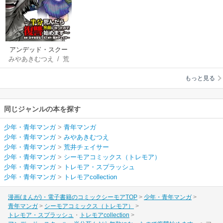
アンデッド・スクー
みやあきむつえ
/
荒
ル～半分死んだら無
井チェイサー
敵になったので復讐
もっと見る
始めます～
同じジャンルの本を探す
少年・青年マンガ
>
青年マンガ
少年・青年マンガ
>
みやあきむつえ
少年・青年マンガ
>
荒井チェイサー
少年・青年マンガ
>
シーモアコミックス（トレモア）
少年・青年マンガ
>
トレモア・スプラッシュ
少年・青年マンガ
>
トレモアcollection
漫画(まんが)・電子書籍のコミックシーモアTOP
少年・青年マンガ
青年マンガ
シーモアコミックス（トレモア）
トレモア・スプラッシュ
トレモアcollection