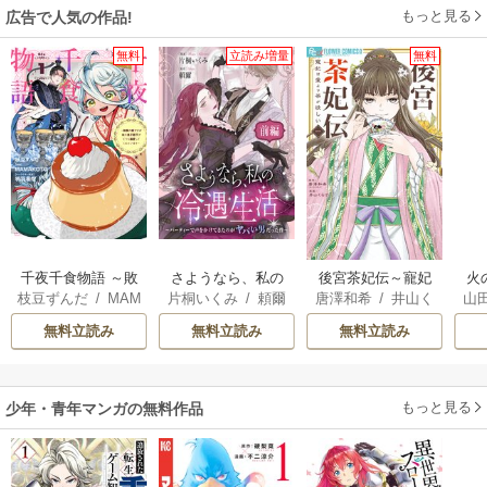
もっと見る
広告で人気の作品!
無料
立読み増量
無料
千夜千食物語 ～敗
さようなら、私の
後宮茶妃伝～寵妃
火
枝豆ずんだ
/
MAM
片桐いくみ
/
頼爾
唐澤和希
/
井山く
山
国の姫ですが氷の
冷遇生活 ～パーテ
は愛より茶が欲し
人
AKOTO
/
鴉羽凛燈
らげ
皇子殿下がどうも
ィーで声をかけて
い～
間
無料立読み
無料立読み
無料立読み
溺愛してくれてい
きたのがヤバい男
溺
ます～
だった件
もっと見る
少年・青年マンガの無料作品