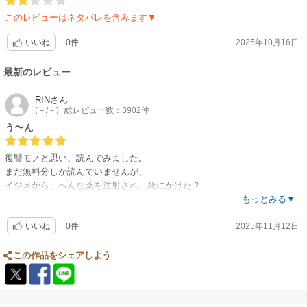
このレビューはネタバレを含みます▼
0件
2025年10月16日
いいね
最新のレビュー
RIN
さん
(－/－)
総レビュー数：3902件
う〜ん
復讐モノと思い、読んでみました。
まだ無料分しか読んでいませんが、
イジメから、へんな薬を注射され、死にかけた？
その間に、みんなゾンビになった？
もっとみる▼
冒頭の母親のゾンビは？
0件
2025年11月12日
今のところ、よく分からない展開です…
いいね
この作品をシェアしよう