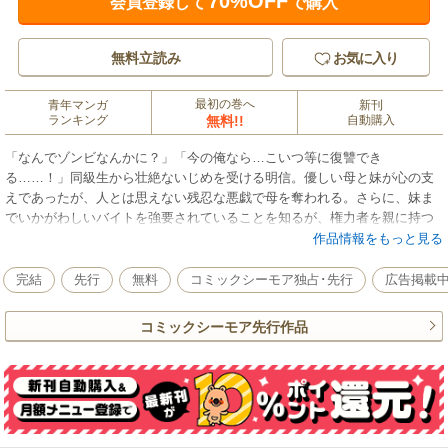
70%OFF
会員登録して
で購入
無料立読み
お気に入り
最初の巻へ
青年マンガ
新刊
ランキング
無料!!
自動購入
「なんでゾンビなんかに？」「今の俺なら…こいつ等に復讐でき
る……！」同級生から壮絶ないじめを受ける明信。優しい母と妹が心の支
えであったが、人とは思えない残忍な悪戯で母を奪われる。さらに、妹ま
でいかがわしいバイトを強要されていることを知るが、権力者を親に持つ
加害者等に為す術がない。追い打ちをかけるように動物実験と称して、明
作品情報をもっと見る
信は怪しい注射を打たれ――。目を覚ますと、周囲は「人ではない何か」
で溢れていた。しかし、なぜか明信だけがゾンビ耐性を持っていて……。
完結
先行
無料
コミックシーモア独占･先行
広告掲載
強靭な身体を手に入れ「人間」でなくなった明信は、「化け物」のような
悪魔達への復讐を決意する。
コミックシーモア先行作品