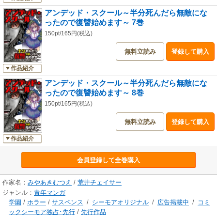
アンデッド・スクール～半分死んだら無敵にな
ったので復讐始めます～ 7巻
150pt/165円(税込)
無料立読み
登録して購入
作品紹介
アンデッド・スクール～半分死んだら無敵にな
ったので復讐始めます～ 8巻
150pt/165円(税込)
無料立読み
登録して購入
作品紹介
会員登録して全巻購入
作家名：
みやあきむつえ
/
荒井チェイサー
ジャンル：
青年マンガ
学園
/
ホラー
/
サスペンス
/
シーモアオリジナル
/
広告掲載中
/
コミ
ックシーモア独占･先行
/
先行作品