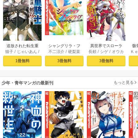
追放された転生重
シャングリラ・フ
異世界でスローラ
骸
猫子
/
じゃいあん
/
不二涼介
/
硬梨菜
長頼
/
シゲ
/
オウカ
Ｋ
騎士はゲーム知識
ロンティア（１）
イフを（願望） 1
異
武六甲理衣
で無双する（１）
～クソゲーハン
1冊無料
3冊無料
3冊無料
ター、神ゲーに挑
まんとす～
もっと見る
少年・青年マンガの最新刊