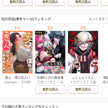
無料立読み
無料立読み
無料立読み
ィブ刊）
/
蚕堂j1
ル【テイム】を駆
ーティーを追い出
で
/
弓取葵
/
平石
使して最強を目指
された黒魔導士、
サ
六
/
ユウヒ
してみた
魔王軍の最高幹部
もっと見る
先行作品(青年マンガ)ランキング
に迎えられる～
1
2
3
位
位
位
妻よ、僕の恋人に
生後0ヶ月の最強魔
ふくしゅうさん
梅
mamaya
/
STUDI
三河ごーすと
/
花
ナタでココ
/
三蒼
蔵
なってくれません
王 食べるだけ強
O ZOON
房雪
/
マップ
核
/
チームふくし
カ
か？
くなるチート能力
無料立読み
無料立読み
ゅうさん
持ち転生者だけど
赤ちゃんなので英
雄たちの母乳で成
その他の人気ランキングをチェック！
長して無双します