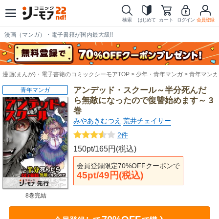
検索
はじめて
カート
ログイン
会員登録
漫画（マンガ）・電子書籍が国内最大級!!
漫画(まんが)・電子書籍のコミックシーモアTOP
少年・青年マンガ
青年マンガ
アンデッド・スクール～半分死んだ
青年マンガ
ら無敵になったので復讐始めます～ 3
巻
みやあきむつえ
荒井チェイサー
2件
150pt/165円(税込)
会員登録限定70%OFFクーポンで
45pt/49円(税込)
8巻完結