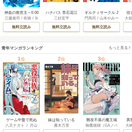
神血の救世主～0.00
ハナバス 苔石花江
ギルティサークル 2
信
江藤俊司
/
疾狼
/
3r
三好宏平
門馬司
/
山本やみー
大
000001％を引き当
のバスケ論 7巻
1巻
に
d Ie
/
Studio No.9
て最強へ～【電子
で
無料立読み
無料立読み
無料立読み
書籍特典付】 22巻
ギ
ャ
の
もっと見る
青年マンガランキング
れ
メ
1
2
3
位
位
位
ぁ
ゲーム中盤で死ぬ
妹は知っている
難攻不落の魔王城
異
八又ナガト
/
月山
雁木万里
御鷹穂積（GAノベ
大
悪役貴族に転生し
へようこそ～デバ
は
可也
ル／SBクリエイテ
Ａ
たので、外れスキ
フは不要と勇者パ
出