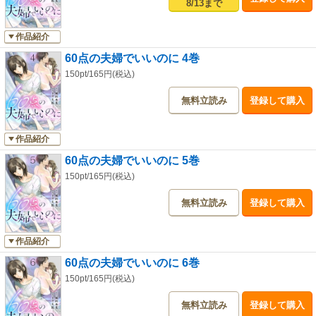
8/13まで
作品紹介
60点の夫婦でいいのに 4巻
150pt/165円(税込)
無料立読み
登録して購入
作品紹介
60点の夫婦でいいのに 5巻
150pt/165円(税込)
無料立読み
登録して購入
作品紹介
60点の夫婦でいいのに 6巻
150pt/165円(税込)
無料立読み
登録して購入