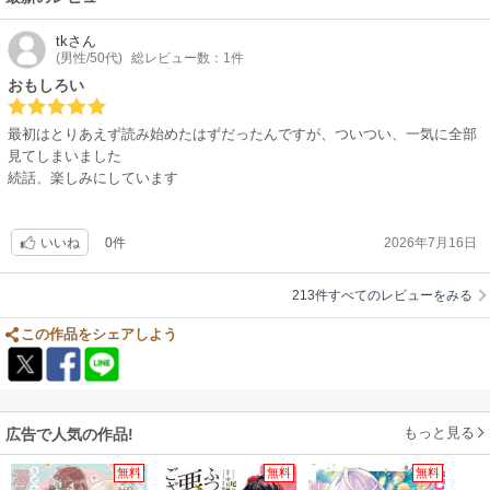
するのでリアリティーアリで面白いです！
tk
さん
(男性/50代)
総レビュー数：1件
おもしろい
最初はとりあえず読み始めたはずだったんですが、ついつい、一気に全部
見てしまいました
続話、楽しみにしています
0件
2026年7月16日
いいね
213件すべてのレビューをみる
この作品をシェアしよう
もっと見る
広告で人気の作品!
無料
無料
無料