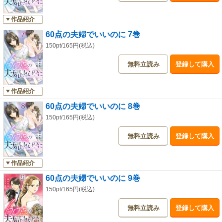
作品紹介
60点の夫婦でいいのに 7巻
150pt/165円(税込)
無料立読み
登録して購入
作品紹介
60点の夫婦でいいのに 8巻
150pt/165円(税込)
無料立読み
登録して購入
作品紹介
60点の夫婦でいいのに 9巻
150pt/165円(税込)
無料立読み
登録して購入