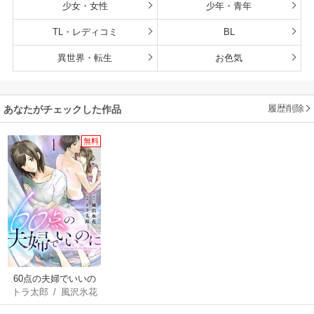
少女・女性
少年・青年
TL・レディコミ
BL
異世界・転生
お色気
履歴削除
あなたがチェックした作品
無料
60点の夫婦でいいの
トラ太郎
/
風沢氷花
に