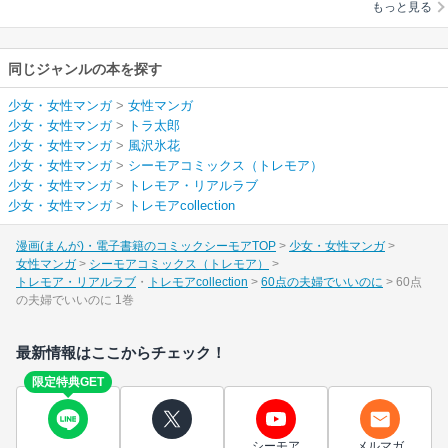
もっと見る
同じジャンルの本を探す
少女・女性マンガ
>
女性マンガ
少女・女性マンガ
>
トラ太郎
少女・女性マンガ
>
風沢氷花
少女・女性マンガ
>
シーモアコミックス（トレモア）
少女・女性マンガ
>
トレモア・リアルラブ
少女・女性マンガ
>
トレモアcollection
漫画(まんが)・電子書籍のコミックシーモアTOP
少女・女性マンガ
女性マンガ
シーモアコミックス（トレモア）
トレモア・リアルラブ
トレモアcollection
60点の夫婦でいいのに
60点
の夫婦でいいのに 1巻
最新情報はここからチェック！
限定特典GET
シーモア
メルマガ