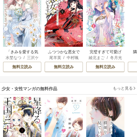
「きみを愛する気
ふつつかな悪女で
完璧すぎて可愛げ
水埜なつ
/
三沢ケ
尾羊英
/
中村颯
綾北まご
/
冬月光
はない」と言った
はございますが ～
がないと婚約破棄
イ
希
/
ゆき哉
輝
/
昌未
次期公爵様がなぜ
雛宮蝶鼠とりかえ
された聖女は隣国
無料立読み
無料立読み
無料立読み
か溺愛してきます
伝～
に売られる
もっと見る
少女・女性マンガの無料作品