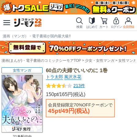
検索
はじめて
カート
ログイン
会員登録
漫画（マンガ）・電子書籍が国内最大級!!
漫画(まんが)・電子書籍のコミックシーモアTOP
少女・女性マンガ
女性マンガ
60点の夫婦でいいのに 1巻
女性マンガ
トラ太郎
風沢氷花
213件
150pt/165円(税込)
会員登録限定70%OFFクーポンで
45pt/49円(税込)
21巻配信中