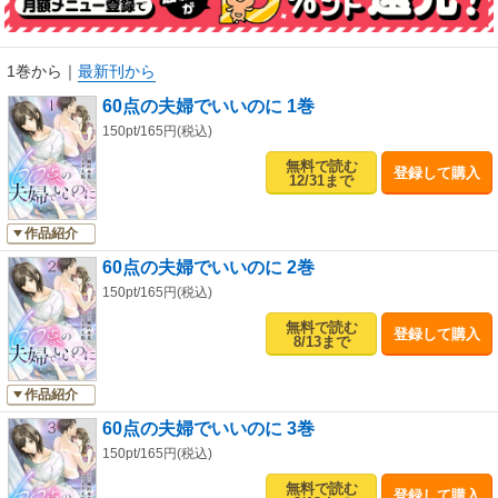
1巻から
｜
最新刊から
60点の夫婦でいいのに 1巻
150pt/165円(税込)
無料で読む
登録して購入
12/31まで
作品紹介
60点の夫婦でいいのに 2巻
150pt/165円(税込)
無料で読む
登録して購入
8/13まで
作品紹介
60点の夫婦でいいのに 3巻
150pt/165円(税込)
無料で読む
登録して購入