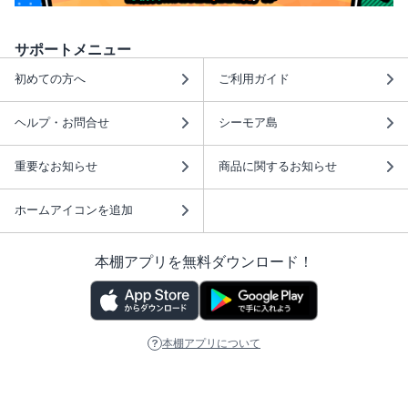
サポートメニュー
初めての方へ
ご利用ガイド
ヘルプ・お問合せ
シーモア島
重要なお知らせ
商品に関するお知らせ
ホームアイコンを追加
本棚アプリを無料ダウンロード！
本棚アプリについて
このサイトについて
推奨環境
利用規約
ISBN検索
プライバシーポリシー
情報セキュリティーポリシー
特定商取引法に基づく表示
安心してお使いいただくために