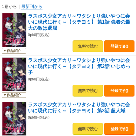
1巻から
｜
最新刊から
ラスボス少女アカリ～ワタシより強いやつに会
いに現代に行く～【タテヨミ】 第1話 強者の最
大の敵は退屈
0pt/0円(税込)
¥0
無料で読む
登録で
作品紹介
ラスボス少女アカリ～ワタシより強いやつに会
いに現代に行く～【タテヨミ】 第2話 いじめっ
子
0pt/0円(税込)
¥0
無料で読む
登録で
作品紹介
ラスボス少女アカリ～ワタシより強いやつに会
いに現代に行く～【タテヨミ】 第3話 超人域
0pt/0円(税込)
¥0
無料で読む
登録で