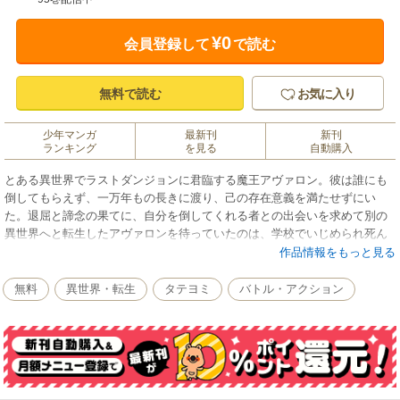
¥0
会員登録して
で読む
無料で読む
お気に入り
少年マンガ
最新刊
新刊
ランキング
を見る
自動購入
とある異世界でラストダンジョンに君臨する魔王アヴァロン。彼は誰にも
倒してもらえず、一万年もの長きに渡り、己の存在意義を満たせずにい
た。退屈と諦念の果てに、自分を倒してくれる者との出会いを求めて別の
異世界へと転生したアヴァロンを待っていたのは、学校でいじめられ死ん
でしまった女子高生・アカリの体だった。十数年前に突如開かれたゲート
作品情報をもっと見る
によって、ダンジョンからモンスターの侵攻を受ける地球で、「ハンタ
ー」を養成する学校に通っていたアカリは、万年最低のランクEであること
無料
異世界・転生
タテヨミ
バトル・アクション
を理由にいじめられていた。己よりも強い者に出会うべく、アカリとして
学校に通うことにするアヴァロンだったが、周囲は中身が最強のラスボス
に代わっていることに気づかず、いじめようとしてきて…!?