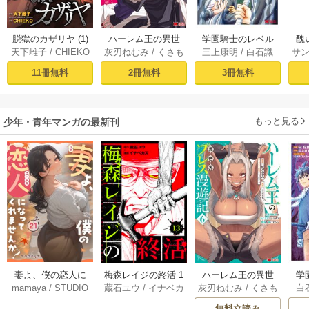
脱獄のカザリヤ (1)
ハーレム王の異世
学園騎士のレベル
醜
天下雌子
/
CHIEKO
灰刃ねむみ
/
くさも
三上康明
/
白石識
サ
界プレス漫遊記 ～
アップ！レベル100
同
ち
最強無双のおじさ
0超えの転生者、落
皇
11冊無料
2冊無料
3冊無料
んはあらゆる種族
ちこぼれクラスに
喪
を嫁にする～（コ
入学。そして、
ミック） 1巻
（コミック） ： 1
もっと見る
少年・青年マンガの最新刊
妻よ、僕の恋人に
梅森レイジの終活 1
ハーレム王の異世
学
mamaya
/
STUDIO
蔵石ユウ
/
イナベカ
灰刃ねむみ
/
くさも
白
なってくれません
3巻
界プレス漫遊記 ～
アッ
ZOON
ズ
/
STUDIO ZOON
ち
か？ 21巻
最強無双のおじさ
0
無料立読み