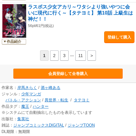
ラスボス少女アカリ～ワタシより強いやつに会
いに現代に行く～【タテヨミ】 第10話 上級生は
神だ！！
56pt/61円(税込)
登録して購入
作品紹介
...
1
2
3
11
>
会員登録して全巻購入
作家名：
岸馬きらく
/
酒ヶ峰ある
ジャンル：
少年マンガ
バトル・アクション
/
異世界・転生
/
タテヨミ
作品タグ：
魔王
/
ハンター
※システムにて自動抽出したものを表示しています
出版社：
集英社
雑誌：
ジャンプコミックスDIGITAL
/
ジャンプTOON
DL期限：無期限