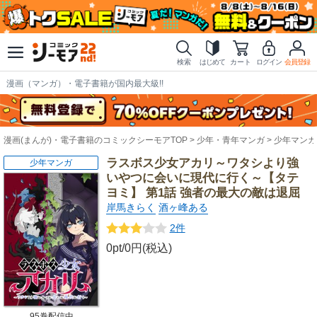
検索
はじめて
カート
ログイン
会員登録
漫画（マンガ）・電子書籍が国内最大級!!
漫画(まんが)・電子書籍のコミックシーモアTOP
少年・青年マンガ
少年マンガ
ラスボス少女アカリ～ワタシより強
少年マンガ
いやつに会いに現代に行く～【タテ
ヨミ】 第1話 強者の最大の敵は退屈
岸馬きらく
酒ヶ峰ある
2件
0pt/0円(税込)
95巻配信中