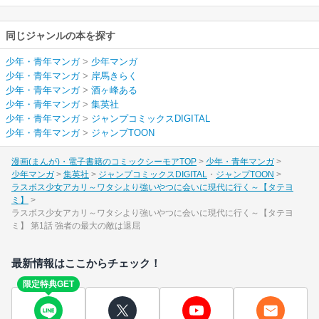
同じジャンルの本を探す
少年・青年マンガ
>
少年マンガ
少年・青年マンガ
>
岸馬きらく
少年・青年マンガ
>
酒ヶ峰ある
少年・青年マンガ
>
集英社
少年・青年マンガ
>
ジャンプコミックスDIGITAL
少年・青年マンガ
>
ジャンプTOON
漫画(まんが)・電子書籍のコミックシーモアTOP
少年・青年マンガ
少年マンガ
集英社
ジャンプコミックスDIGITAL
ジャンプTOON
ラスボス少女アカリ～ワタシより強いやつに会いに現代に行く～【タテヨ
ミ】
ラスボス少女アカリ～ワタシより強いやつに会いに現代に行く～【タテヨ
ミ】 第1話 強者の最大の敵は退屈
最新情報はここからチェック！
限定特典GET