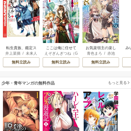
転生貴族、鑑定ス
ここは俺に任せて
お気楽領主の楽し
み
井上菜摘
/
未来人
えぞぎんぎつね（G
青色まろ
/
赤池
キルで成り上がる
先に行けと言って
い領地防衛
A
/
jimmy
Aノベル／SBクリ
宗
/
転
～弱小領地を受け
から10年がたった
無料立読み
無料立読み
無料立読み
エイティブ刊）
/
継いだので、優秀
ら伝説になってい
阿倍野ちゃこ
/
De
な人材を増やして
た。
eCHA
いたら、最強領地
もっと見る
少年・青年マンガの無料作品
になってた～