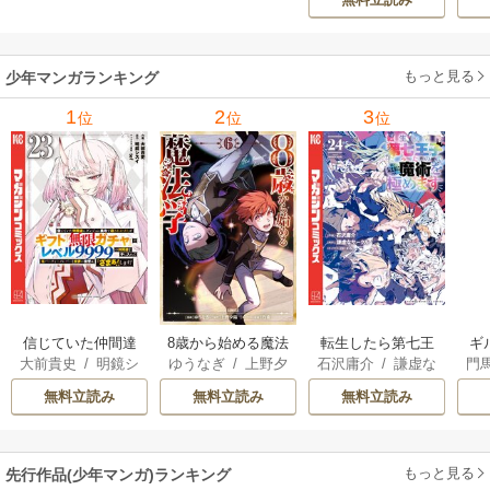
んはあらゆる種族
ち
を嫁にする～（コ
ミック） 6巻
（
もっと見る
少年マンガランキング
1
2
3
位
位
位
信じていた仲間達
8歳から始める魔法
転生したら第七王
ギ
大前貴史
/
明鏡シ
ゆうなぎ
/
上野夕
石沢庸介
/
謙虚な
門
にダンジョン奥地
学
子だったので、気
スイ
/
tef
陽
/
乃希
サークル
/
メル。
で殺されかけたが
ままに魔術を極め
無料立読み
無料立読み
無料立読み
ギフト『無限ガチ
ます
ャ』でレベル9999
の仲間達を手に入
もっと見る
先行作品(少年マンガ)ランキング
れて元パーティー