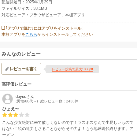
配信開始日：2025年1月29日
ファイルサイズ：38.1MB
対応ビューア：ブラウザビューア、本棚アプリ
｢アプリで読む｣にはアプリをインストール!
本棚アプリを
こちら
からインストールしてください
みんなのレビュー
レビューを書く
レビュー投稿で最大1000pt!
高評価レビュー
doyod
さん
(男性/60代～)
総レビュー数：2438件
ひょえ〜
こんな少女絶対に来て欲しくないのです！ラスボスなんて生易しいもので
はない！絵の迫力もさることながらその力よ！もう地球現代終ります。ア
ーメン