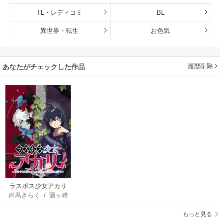
TL・レディコミ
BL
異世界・転生
お色気
履歴削除
あなたがチェックした作品
ラスボス少女アカリ
岸馬きらく
/
酒ヶ峰
～ワタシより強いや
ある
つに会いに現代に行
もっと見る
く～【タテヨミ】