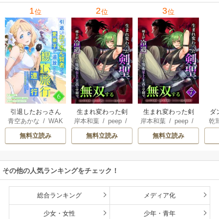
メンバーと世界に
1
2
3
位
位
位
復讐＆『ざま
ぁ！』します！
引退したおっさん
生まれ変わった剣
生まれ変わった剣
ダ
青空あかな
/
WAK
岸本和葉
/
peep
/
岸本和葉
/
peep
/
乾
賢者だが愛弟子が
聖、剣士が冷遇さ
聖、剣士が冷遇さ
込
ANA KURAGUCHI
染野静也
/
桑島黎
染野静也
/
桑島黎
庫
追放されてきたの
れる魔術至上主義
れる魔術至上主義
救
無料立読み
無料立読み
無料立読み
/
pallet
/
アイラ
音
/
taskey STUDI
音
/
taskey STUDI
ン
で傷心旅行に連れ
の学園で無双する
の学園で無双する
は
ボ
/
こなせ
/
book
O
O
て行く ～スローラ
【単行本版】
な
listaSTUDIO
イフな旅のつもり
その他の人気ランキングをチェック！
が、なぜか世界最
強の師弟になって
いた～【単行本
総合ランキング
メディア化
版】
少女・女性
少年・青年