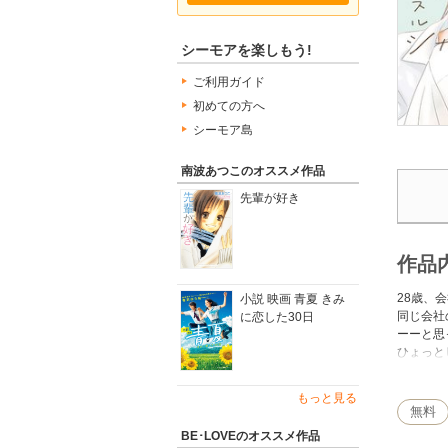
シーモアを楽しもう!
ご利用ガイド
初めての方へ
シーモア島
南波あつこのオススメ作品
先輩が好き
作品
28歳、
小説 映画 青夏 きみ
同じ会社
に恋した30日
ーーと思
ひょっと
傷心な美
実家のレ
もっと見る
数年ぶり
無料
まさか、
BE･LOVEのオススメ作品
……ある