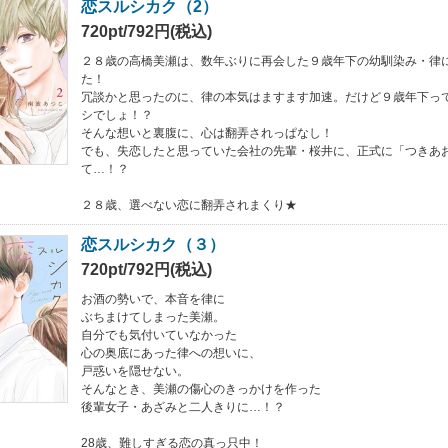
恋スルシカク（2）
720pt/792円(税込)
２８歳の高橋美瀬は、数年ぶりに再会した９歳年下の幼馴染み・律
た！
冗談かと思ったのに、律の本気はますます加速。だけど９歳年下っ
シでしょ！？
そんな想いと裏腹に、心は翻弄されっぱなし！
でも、失恋したと思っていた会社の先輩・桜井に、正式に「つきあ
て…！？
２８歳、選べない恋に翻弄されまくり★
恋スルシカク（３）
720pt/792円(税込)
お酒の勢いで、本音を律に
ぶちまけてしまった美瀬。
自分でも気付いていなかった
心の奥底にあった律への想いに、
戸惑いを隠せない。
そんなとき、美瀬の傷心のきっかけを作った
後輩女子・あざみと二人きりに…！？
28歳、難しすぎる恋の真っ只中！