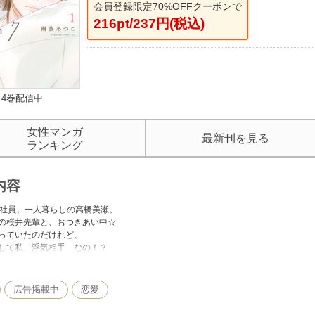
会員登録限定70%OFFクーポンで
216pt/237円(税込)
4巻配信中
女性マンガ
最新刊を見る
ランキング
内容
会社員、一人暮らしの高橋美瀬。
の桜井先輩と、おつきあい中☆
っていたのだけれど、
して私、浮気相手…なの！？
瀬は、9歳年下の幼馴染み・律と
ストランで思いがけない再会。
に会う律の好きな人が
広告掲載中
恋愛
そんな、私、なんてこと、
！？