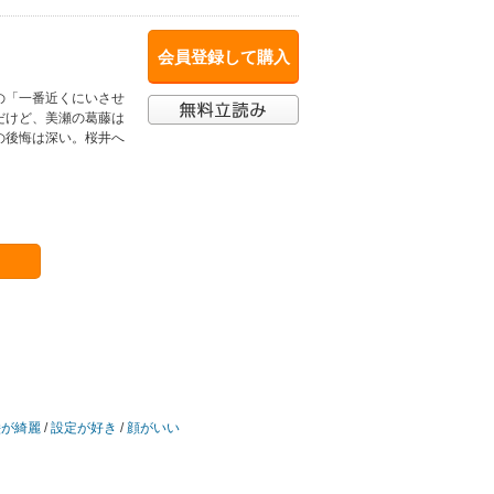
会員登録して購入
の「一番近くにいさせ
だけど、美瀬の葛藤は
の後悔は深い。桜井へ
絵が綺麗
/
設定が好き
/
顔がいい