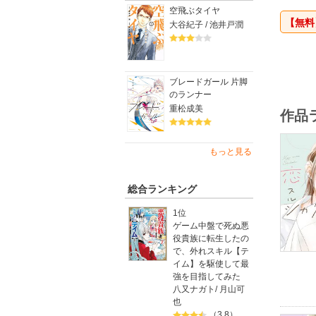
28歳、
空飛ぶタイヤ
【無料
大谷紀子 / 池井戸潤
ブレードガール 片脚
のランナー
重松成美
作品
もっと見る
総合ランキング
1位
ゲーム中盤で死ぬ悪
役貴族に転生したの
で、外れスキル【テ
イム】を駆使して最
強を目指してみた
八又ナガト
/
月山可
也
（3.8）