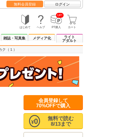
無料会員登録
ログイン
UP!
はじめて
ヘルプ
PT購入
カート
ライト
雑誌・写真集
メディア化
アダルト
カク（１）
会員登録して
70%OFFで購入
無料で読む
0
¥
8/13まで