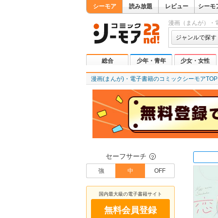
シーモア
読み放題
レビュー
シーモ
漫画（まんが）・
ジャンルで探す
総合
少年・青年
少女・女性
漫画(まんが)・電子書籍のコミックシーモアTOP
セーフサーチ
？
強
中
OFF
国内最大級の電子書籍サイト
無料会員登録