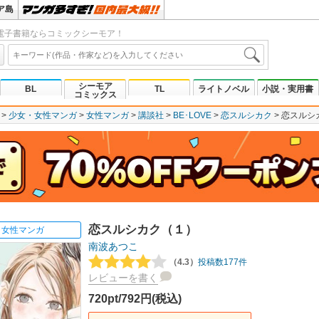
ア島
電子書籍ならコミックシーモア！
シーモア
BL
TL
ライトノベル
小説・実用書
コミックス
少女・女性マンガ
女性マンガ
講談社
BE･LOVE
恋スルシカク
恋スルシ
恋スルシカク（１）
女性マンガ
南波あつこ
（4.3）
投稿数177件
レビューを書く
720pt/792円(税込)