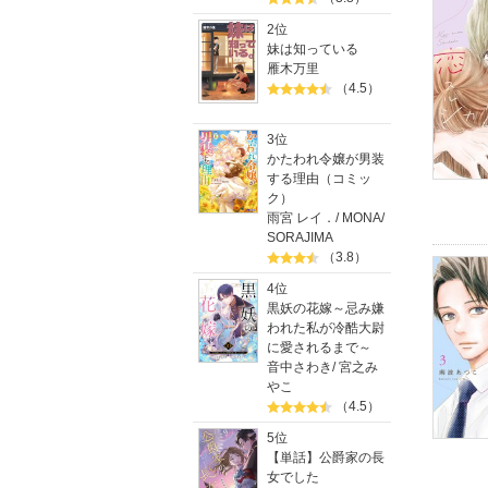
2位
妹は知っている
雁木万里
（4.5）
3位
かたわれ令嬢が男装
する理由（コミッ
ク）
雨宮 レイ．
/
MONA
/
SORAJIMA
（3.8）
4位
黒妖の花嫁～忌み嫌
われた私が冷酷大尉
に愛されるまで～
音中さわき
/
宮之み
やこ
（4.5）
5位
【単話】公爵家の長
女でした