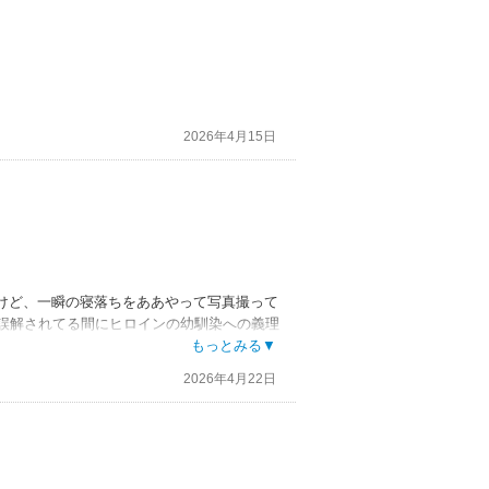
2026年4月15日
けど、一瞬の寝落ちをああやって写真撮って
、誤解されてる間にヒロインの幼馴染への義理
もっとみる▼
に謝り倒すのもそれ以上責められないように
2026年4月22日
こないで欲しいとはっきりさせないのもおか
うにSNSにあげてたら場合によっては処罰も