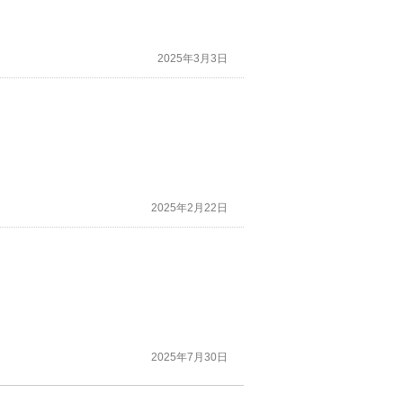
れて欲しい。
側も悪いので)
2025年3月3日
すすみませぇんで済まさないで欲しい。
2025年2月22日
2025年7月30日