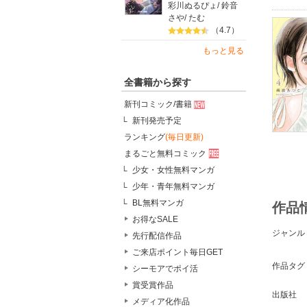
彩川ぬるぴょ
/
鈴音
さや
/
たむ
（4.7）
もっと見る
全書籍から探す
新刊コミック/書籍
新刊発売予定
ランキング
(毎日更新)
まるごと無料コミック
少女・女性無料マンガ
少年・青年無料マンガ
BL無料マンガ
作品
お得なSALE
ジャンル
先行配信作品
ご来店ポイント毎日GET
作品タグ
シーモアでポイ活
賞受賞作品
出版社
メディア化作品