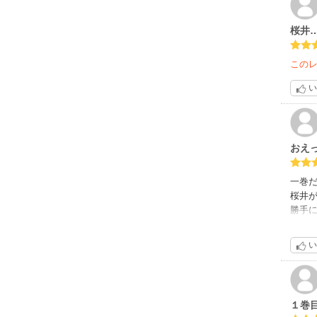
桜井
この
い
おえ
一巻
桜井
勝手
がで
あざ
い
って
その
ただ
しい
１巻
あれ