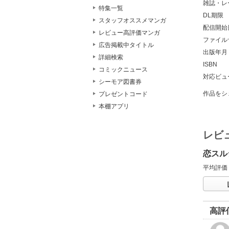
雑誌・レ
特集一覧
DL期限
スタッフオススメマンガ
配信開始
レビュー高評価マンガ
ファイル
広告掲載中タイトル
出版年月
詳細検索
ISBN
コミックニュース
対応ビュ
シーモア図書券
作品をシ
プレゼントコード
本棚アプリ
レビ
恋スル
平均評価
高評