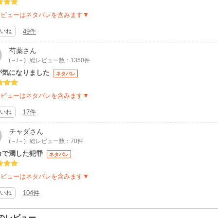
ろ。
んもいい子だとは思うけど、桜井があまりに不憫過ぎるから桜井の思いが報わ
レビューはネタバレを含みます▼
ころ桜井だけの落ち度はないし(付き合ってるかの確認してないのはヒロイン
いね
49件
あざみはいわゆるザマァ的な展開にならないと溜飲が下がらない…夢垢なんで
芍薬
さん
(－/－)
総レビュー数：1350件
が気になりました
ネタバレ
レビューはネタバレを含みます▼
いね
17件
チャダ
さん
(－/－)
総レビュー数：70件
カで濁した犯罪
ネタバレ
レビューはネタバレを含みます▼
いね
104件
のレビュー