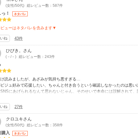
(女性/50代)
総レビュー数：587件
…っ！
ネタバレ
レビューはネタバレを含みます▼
いね
43件
ひびき。
さん
(－/－)
総レビュー数：243件
っ
だけ読みましたが、あざみが気持ち悪すぎる…
がビジュ好みで応援したい、ちゃんと付き合うという確認しなかったのは悪い
にSNSにあげられるなんて思わないじゃん、そのせいで本命には誤解されて
きてて付き合うことも保留されて不憫すぎるよ。
みはあれ夢垢云々は最初からバレた時の言い訳として考えてた答えだよね、先
いね
27件
卑怯過ぎる。しかもありがとうございます？
うえ先輩が好きな人いるのわかってて告白してます？気持ち悪すぎィ！！！
クロユキ
さん
ここで桜井もこういうのはやめて欲しいし、その気もないから今後言い寄って
(女性/50代)
総レビュー数：358件
し、同僚も付き合っちゃえとかいうのおかしいよ。
目購入
ネタバレ
立場が逆で男が女の子が寝落ちしてるのああやって撮って付き合ってるかのよ