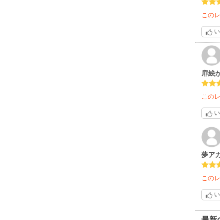
のだ
律く
この
今のと
い
あと
扉絵
この
い
夢ア
この
い
最新