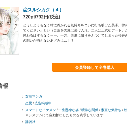
恋スルシカク（４）
720pt/792円(税込)
どうしようもなく律に惹かれる気持ちをついに打ち明けた美瀬。律
てください」という言葉を美瀬は受け入れ、二人は正式初デート。
終わるはずもなくーー。一方、美瀬に憤りをぶつけてしまった桜井
の想いが消えないあざみは…！？
会員登録して全巻購入
情報
：
女性マンガ
恋愛
/
広告掲載中
：
スマートなイケメン
/
一生懸命な姿
/
曖昧な関係
/
素直な気持ち
/
※システムにて自動抽出したものを表示しています
：
講談社