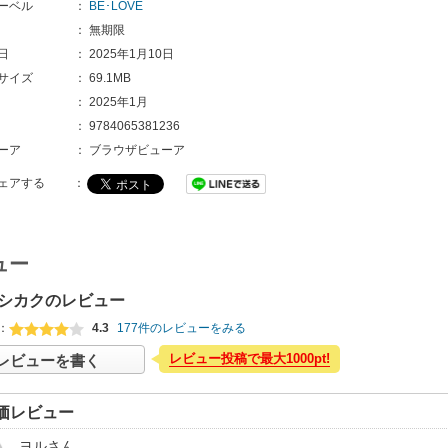
ーベル
：
BE･LOVE
：
無期限
日
：
2025年1月10日
サイズ
：
69.1MB
：
2025年1月
：
9784065381236
ーア
：
ブラウザビューア
ェアする
：
ュー
シカクのレビュー
：
4.3
177件のレビューをみる
レビュー投稿で最大1000pt!
レビューを書く
価レビュー
ヨル
さん