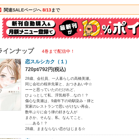
ままならない恋がはじまる☆
】
関連SALEページへ
8/13
まで
ラインナップ
4巻まで配信中！
恋スルシカク（１）
720pt/792円(税込)
28歳、会社員、一人暮らしの高橋美瀬。
同じ会社の桜井先輩と、おつきあい中☆
ーーと思っていたのだけれど、
ひょっとして私、浮気相手…なの！？
傷心な美瀬は、9歳年下の幼馴染み・律と
実家のレストランで思いがけない再会。
数年ぶりに会う律の好きな人が
まさか、そんな、私、なんてこと、
……ある！？
28歳、ままならない恋がはじまる☆