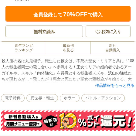
70%OFF
会員登録して
で購入
無料立読み
お気に入り
青年マンガ
最新刊
新刊
ランキング
を見る
自動購入
殺人鬼の名は九鬼櫻子。転生した彼女は、不死の聖女・ミリアと共に「108
人の転生者同士の殺し合い」へ参戦する！王女ミリアの婚約者であるアー
ガイルや、スキル「肉体強化」を得意とする転生者スズキ、沢山の強敵た
ちが現れるが…？殺したがり悪女と死にたい聖女の殺戮旅が今始まる。大
人気『シリアルキラー異世界に降り立つ』の公式スピンオフ!!
作品情報をもっと見る
電子特典
異世界・転生
ホラー
バトル・アクション