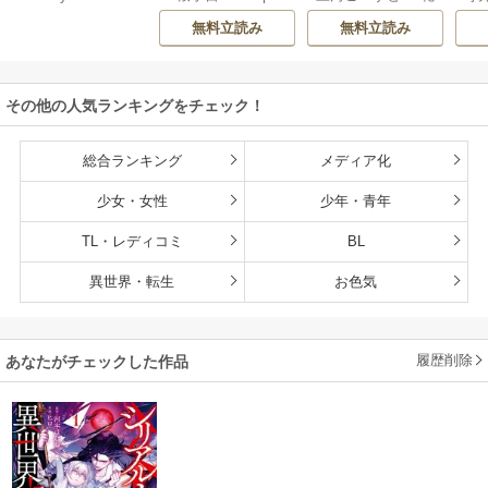
O ZOON
房雪
/
マップ
か？
で
くなるチート能力
無料立読み
無料立読み
持ち転生者だけど
赤ちゃんなので英
雄たちの母乳で成
その他の人気ランキングをチェック！
長して無双します
総合ランキング
メディア化
少女・女性
少年・青年
TL・レディコミ
BL
異世界・転生
お色気
履歴削除
あなたがチェックした作品