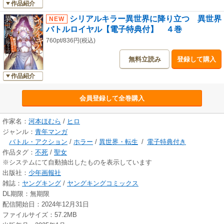
作品紹介
シリアルキラー異世界に降り立つ 異世界
バトルロイヤル【電子特典付】 ４巻
760pt/836円(税込)
無料立読み
登録して購入
作品紹介
会員登録して全巻購入
作家名：
河本ほむら
/
ヒロ
ジャンル：
青年マンガ
バトル・アクション
/
ホラー
/
異世界・転生
/
電子特典付き
作品タグ：
不死
/
聖女
※システムにて自動抽出したものを表示しています
出版社：
少年画報社
雑誌：
ヤングキング
/
ヤングキングコミックス
DL期限：無期限
配信開始日：2024年12月31日
ファイルサイズ：57.2MB