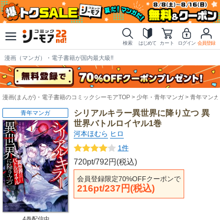
検索
はじめて
カート
ログイン
会員登録
漫画（マンガ）・電子書籍が国内最大級!!
漫画(まんが)・電子書籍のコミックシーモアTOP
少年・青年マンガ
青年マンガ
シリアルキラー異世界に降り立つ 異
青年マンガ
世界バトルロイヤル1巻
河本ほむら
ヒロ
1件
720pt/792円(税込)
会員登録限定70%OFFクーポンで
216pt/237円(税込)
4巻配信中