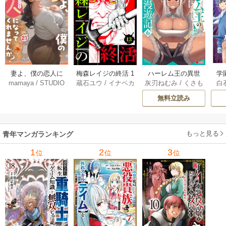
妻よ、僕の恋人に
梅森レイジの終活 1
ハーレム王の異世
学
mamaya
/
STUDIO
蔵石ユウ
/
イナベカ
灰刃ねむみ
/
くさも
白
なってくれません
3巻
界プレス漫遊記 ～
アッ
ZOON
ズ
/
STUDIO ZOON
ち
か？ 21巻
最強無双のおじさ
0
無料立読み
んはあらゆる種族
ち
を嫁にする～（コ
ミック） 6巻
（
もっと見る
青年マンガランキング
1
2
3
位
位
位