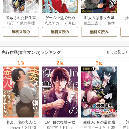
追放された転生重
ゲーム中盤で死ぬ
町人Ａは悪役令嬢
猫子
/
武六甲理
八又ナガト
/
月山
目黒三吉
/
一色孝
騎士はゲーム知識
悪役貴族に転生し
をどうしても救い
衣
/
じゃいあん
可也
太郎
/
Parum
で無双する
たので、外れスキ
たい ～どぶと空
無料立読み
無料立読み
無料立読み
ル【テイム】を駆
と氷の姫君～
使して最強を目指
してみた
もっと見る
先行作品(青年マンガ)ランキング
1
2
3
位
位
位
妻よ、僕の恋人に
16年目の復讐～奴
生後0ヶ月の最強魔
【
mamaya
/
STUDI
桜宇宙
/
FTops
三河ごーすと
/
花
寺
なってくれません
らを地獄に送るま
王 食べるだけ強
解