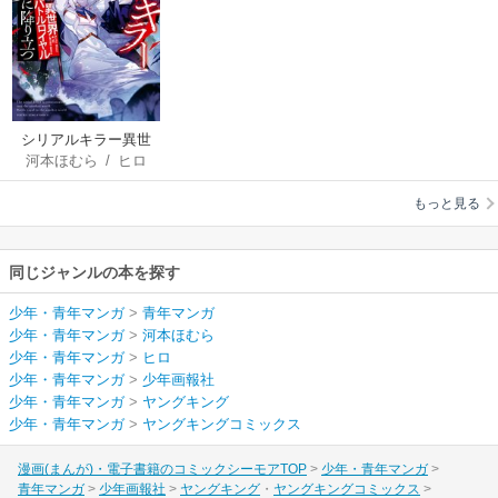
シリアルキラー異世
河本ほむら
/
ヒロ
界に降り立つ 異世界
バトルロイヤル
もっと見る
同じジャンルの本を探す
少年・青年マンガ
>
青年マンガ
少年・青年マンガ
>
河本ほむら
少年・青年マンガ
>
ヒロ
少年・青年マンガ
>
少年画報社
少年・青年マンガ
>
ヤングキング
少年・青年マンガ
>
ヤングキングコミックス
漫画(まんが)・電子書籍のコミックシーモアTOP
少年・青年マンガ
青年マンガ
少年画報社
ヤングキング
ヤングキングコミックス