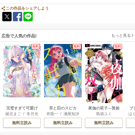
この作品をシェアしよう
もっと見る
広告で人気の作品!
無料
無料
無料
完璧すぎて可愛げ
罪と罰のスピカ
夜伽の双子―贄姫
ブ
綾北まご
/
冬月光
井龍一
/
瀬尾知汐
島袋ユミ
は
がないと婚約破棄
は二人の王子に愛
復
輝
/
昌未
お
された聖女は隣国
される―
無料立読み
無料立読み
無料立読み
に売られる