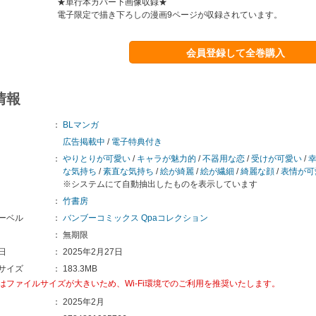
★単行本カバー下画像収録★
電子限定で描き下ろしの漫画9ページが収録されています。
会員登録して全巻購入
情報
：
BLマンガ
広告掲載中
/
電子特典付き
：
やりとりが可愛い
/
キャラが魅力的
/
不器用な恋
/
受けが可愛い
/
な気持ち
/
素直な気持ち
/
絵が綺麗
/
絵が繊細
/
綺麗な顔
/
表情が可
※システムにて自動抽出したものを表示しています
：
竹書房
ーベル
：
バンブーコミックス Qpaコレクション
：
無期限
日
：
2025年2月27日
サイズ
：
183.3MB
はファイルサイズが大きいため、Wi-Fi環境でのご利用を推奨いたします。
：
2025年2月