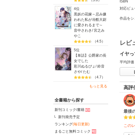
（3.8）
ISBN
対応ビュ
4位
黒妖の花嫁～忌み嫌
作品をシ
われた私が冷酷大尉
に愛されるまで～
音中さわき
/
宮之み
やこ
（4.5）
レビ
5位
イヤっ
【単話】公爵家の長
女でした
平均評価
彩川ぬるぴょ
/
鈴音
さや
/
たむ
（4.7）
もっと見る
高評
全書籍から探す
新刊コミック/書籍
最後
新刊発売予定
ランキング
(毎日更新)
この
まるごと無料コミック