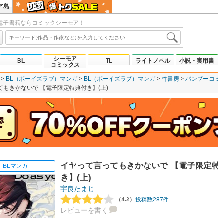
ア島
電子書籍ならコミックシーモア！
シーモア
BL
TL
ライトノベル
小説・実用書
コミックス
BL（ボーイズラブ）マンガ
BL（ボーイズラブ）マンガ
竹書房
バンブーコミ
てもきかないで 【電子限定特典付き】(上)
イヤって言ってもきかないで 【電子限定
BLマンガ
き】(上)
宇良たまじ
（4.2）
投稿数287件
レビューを書く