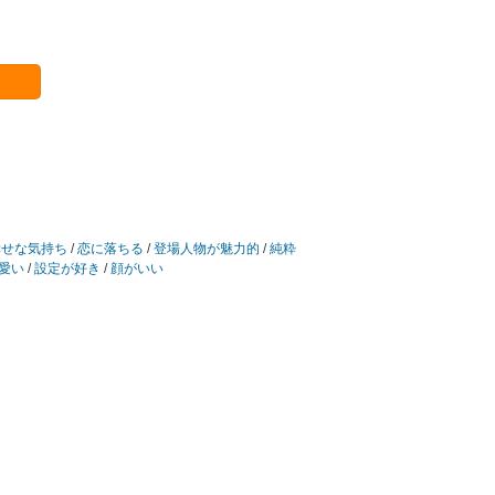
幸せな気持ち
/
恋に落ちる
/
登場人物が魅力的
/
純粋
愛い
/
設定が好き
/
顔がいい