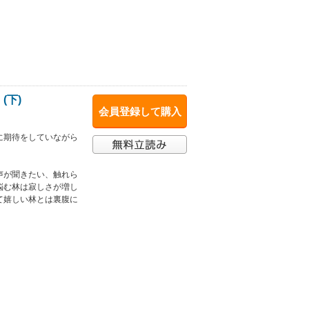
(下)
会員登録して購入
に期待をしていながら
声が聞きたい、触れら
悩む林は寂しさが増し
て嬉しい林とは裏腹に