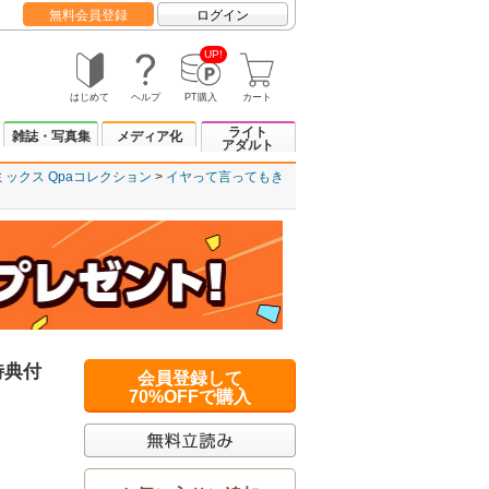
無料会員登録
ログイン
UP!
はじめて
ヘルプ
PT購入
カート
ライト
雑誌・写真集
メディア化
アダルト
ックス Qpaコレクション
イヤって言ってもき
特典付
会員登録して
70%OFFで購入