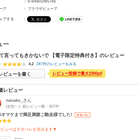
：
9784801985766
ーア
：
ブラウザビューア
ェアする
：
ュー
て言ってもきかないで 【電子限定特典付き】のレビュー
：
4.2
287件のレビューをみる
レビュー投稿で最大1000pt!
レビューを書く
価レビュー
nanako_
さん
(女性/－)
総レビュー数：307件
のオマケまで満足満腹ご馳走様でした!
ネタバレ
レビューはネタバレを含みます▼