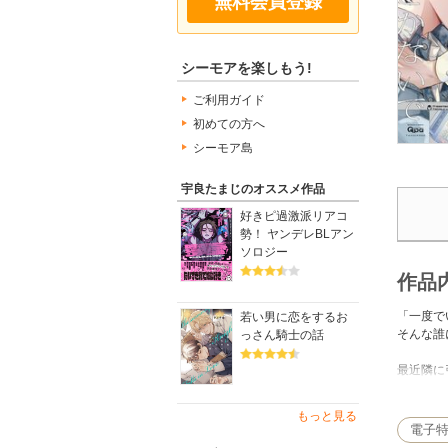
無料会員登録
シーモアを楽しもう!
ご利用ガイド
初めての方へ
シーモア島
宇良たまじのオススメ作品
好きピ過激派リアコ
勢！ ヤンデレBLアン
ソロジー
作品
「一度で
若い男に恋をするお
そんな誰
っさん騎士の話
最近隣に
ていた林
もっと見る
後ろめた
電子
迷惑をか