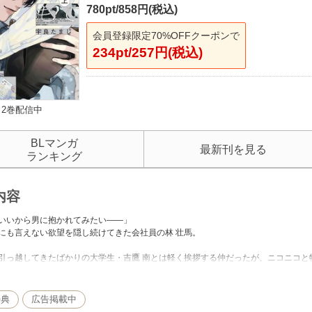
780pt/858円(税込)
会員登録限定70%OFFクーポンで
234pt/257円(税込)
2巻配信中
BLマンガ
最新刊を見る
ランキング
内容
いいから男に抱かれてみたい――」
にも言えない欲望を隠し続けてきた会社員の林 壮馬。
引っ越してきたばかりの大学生・吉鷹 南とは軽く挨拶する仲だったが、ニコニコと
は日々の欲求不満からつい吉鷹をオカズに抜いてしまう。
さでヤケ酒をした翌朝、目が覚めた先はなんと吉鷹の部屋・・・！？
特典
広告掲載中
けたお詫びにと食事をご馳走するが、吉鷹はいつもと違った雰囲気で体に触れてき