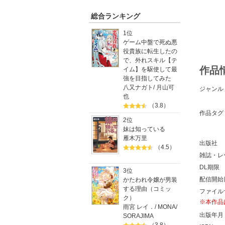
総合ランキング
1位
ゲーム中盤で死ぬ悪
役貴族に転生したの
で、外れスキル【テ
作品
イム】を駆使して最
強を目指してみた
八又ナガト
/
月山可
ジャンル
也
（3.8）
作品タグ
2位
妹は知っている
雁木万里
出版社
（4.5）
雑誌・レ
DL期限
3位
配信開始
かたわれ令嬢が男装
する理由（コミッ
ファイル
ク）
※本作品
雨宮 レイ．
/
MONA
/
出版年月
SORAJIMA