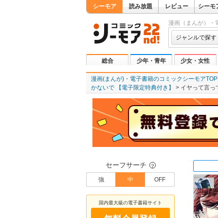
シーモア
読み放題
レビュー
シーモ
漫画（まんが）・
ジャンルで探す
総合
少年・青年
少女・女性
漫画(まんが)・電子書籍のコミックシーモアTOP
かないで 【電子限定特典付き】
イヤって言っ
セーフサーチ
？
強
中
OFF
国内最大級の電子書籍サイト