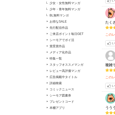
い
少女・女性無料マンガ
少年・青年無料マンガ
BL無料マンガ
お得なSALE
たく
先行配信作品
ご来店ポイント毎日GET
この
シーモアでポイ活
い
賞受賞作品
メディア化作品
特集一覧
複雑
スタッフオススメマンガ
レビュー高評価マンガ
この
広告掲載中タイトル
詳細検索
い
コミックニュース
シーモア図書券
プレゼントコード
ううう
本棚アプリ