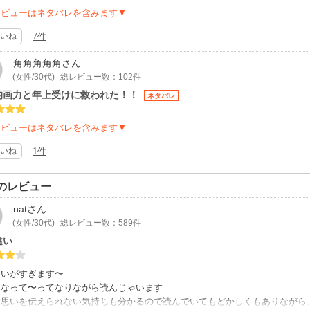
レビューはネタバレを含みます▼
いね
7件
角角角角角
さん
(女性/30代)
総レビュー数：102件
的画力と年上受けに救われた！！
ネタバレ
レビューはネタバレを含みます▼
いね
1件
のレビュー
nat
さん
(女性/30代)
総レビュー数：589件
違い
違いがすぎます〜
になって〜ってなりながら読んじゃいます
、思いを伝えられない気持ちも分かるので読んでいてもどかしくもありながら