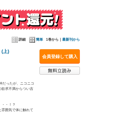
詳細
簡単
1巻から｜
最新刊から
(上)
会員登録して購入
仲だったが、ニコニコ
の欲求不満からつい吉
・・・！？
た雰囲気で体に触れて