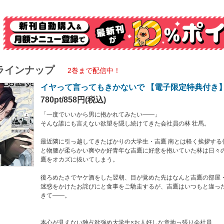
えない独占欲強め大学生×お人好しな意地っ張り会社員
恋愛ベタな男ふたりの歳の差ピュアきゅんラブ！
良たまじ BLデビューコミックス
時発売！！
ラインナップ
カバー下画像収録★
2巻まで配信中！
で描き下ろしの漫画5ページが収録されています。
イヤって言ってもきかないで 【電子限定特典付き】
780pt/858円(税込)
「一度でいいから男に抱かれてみたい――」
そんな誰にも言えない欲望を隠し続けてきた会社員の林 壮馬。
最近隣に引っ越してきたばかりの大学生・吉鷹 南とは軽く挨拶する
と物腰が柔らかい爽やか好青年な吉鷹に好意を抱いていた林は日々
鷹をオカズに抜いてしまう。
後ろめたさでヤケ酒をした翌朝、目が覚めた先はなんと吉鷹の部屋
迷惑をかけたお詫びにと食事をご馳走するが、吉鷹はいつもと違っ
きて――。
本心が見えない独占欲強め大学生×お人好しな意地っ張り会社員