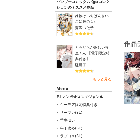
バンブーコミックス Qpaコレク
ションのオススメ作品
本心が見
好物はいちばんさい
不器用で
ごに腹のなか
蔓沢つた子
新星・宇
上下巻同
作品
★単行本
ともだちが欲しい春
電子限定
生くん 【電子限定特
典付き】
碗島子
もっと見る
Menu
BLマンガオススメジャンル
シーモア限定特典付き
リーマン(BL)
学生(BL)
年下攻め(BL)
ラブコメ(BL)