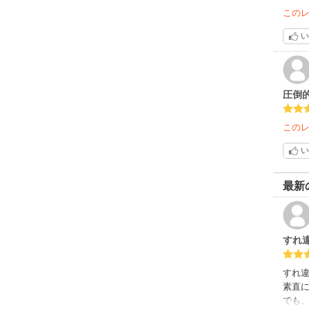
この
い
圧倒
この
い
最新
すれ
すれ
素直
でも