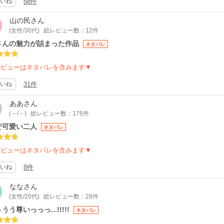
いね
58件
山の民
さん
(女性/30代)
総レビュー数：12件
さんの魅力が詰まった作品
ネタバレ
レビューはネタバレを含みます▼
いね
31件
ああ
さん
(－/－)
総レビュー数：176件
で可愛い二人
ネタバレ
レビューはネタバレを含みます▼
いね
8件
なな
さん
(女性/20代)
総レビュー数：28件
うう尊いっっっ...!!!!!
ネタバレ