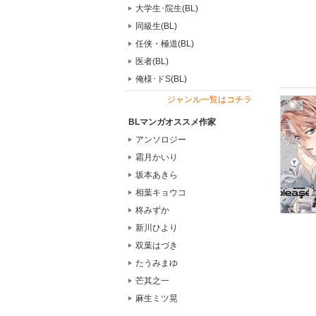
大学生･院生(BL)
同級生(BL)
任侠・極道(BL)
医者(BL)
俺様･ドS(BL)
ジャンル一覧はコチラ
BLマンガオススメ作家
アンソロジー
霜月かいり
坂本あきら
相葉キョウコ
柊みずか
新川ひより
双葉はづき
たうみまゆ
芒其之一
麻生ミツ晃