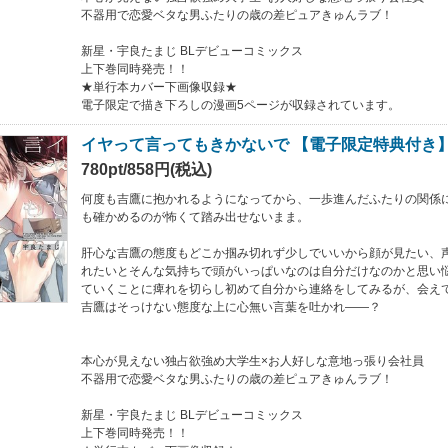
不器用で恋愛ベタな男ふたりの歳の差ピュアきゅんラブ！
新星・宇良たまじ BLデビューコミックス
上下巻同時発売！！
★単行本カバー下画像収録★
電子限定で描き下ろしの漫画5ページが収録されています。
イヤって言ってもきかないで 【電子限定特典付き】
780pt/858円(税込)
何度も吉鷹に抱かれるようになってから、一歩進んだふたりの関係
も確かめるのが怖くて踏み出せないまま。
肝心な吉鷹の態度もどこか掴み切れず少しでいいから顔が見たい、
れたいとそんな気持ちで頭がいっぱいなのは自分だけなのかと思い
ていくことに痺れを切らし初めて自分から連絡をしてみるが、会え
吉鷹はそっけない態度な上に心無い言葉を吐かれ――？
本心が見えない独占欲強め大学生×お人好しな意地っ張り会社員
不器用で恋愛ベタな男ふたりの歳の差ピュアきゅんラブ！
新星・宇良たまじ BLデビューコミックス
上下巻同時発売！！