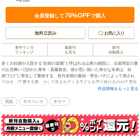
4巻完結
70%OFF
会員登録して
で購入
無料立読み
お気に入り
青年マンガ
最新刊
新刊
ランキング
を見る
自動購入
多くの妊婦が入院する“妊婦の楽園”と呼ばれる山奥の病院に、出産間近の妻
のお見舞いで訪れた青年・斎藤敦史。彼が思い描いた幸せな未来は、妊
婦"だけ"に寄生して繁殖する、前代未聞の最凶・寄生バチによって壊され
てゆき…!? 愛する妻、そして生まれてくる子どもを守り抜けるのか!? 昆虫
パニックホラー、第1巻！
作品情報をもっと見る
完結
サスペンス
ホラー