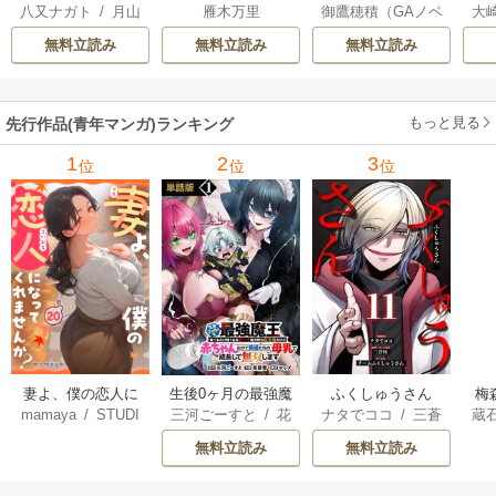
八又ナガト
/
月山
雁木万里
御鷹穂積（GAノベ
大
悪役貴族に転生し
へようこそ～デバ
は
可也
ル／SBクリエイテ
Ａ
たので、外れスキ
フは不要と勇者パ
出
無料立読み
無料立読み
無料立読み
ィブ刊）
/
蚕堂j1
ル【テイム】を駆
ーティーを追い出
で
/
弓取葵
/
平石
使して最強を目指
された黒魔導士、
サ
六
/
ユウヒ
してみた
魔王軍の最高幹部
もっと見る
先行作品(青年マンガ)ランキング
に迎えられる～
1
2
3
位
位
位
妻よ、僕の恋人に
生後0ヶ月の最強魔
ふくしゅうさん
梅
mamaya
/
STUDI
三河ごーすと
/
花
ナタでココ
/
三蒼
蔵
なってくれません
王 食べるだけ強
O ZOON
房雪
/
マップ
核
/
チームふくし
カ
か？
くなるチート能力
無料立読み
無料立読み
ゅうさん
持ち転生者だけど
赤ちゃんなので英