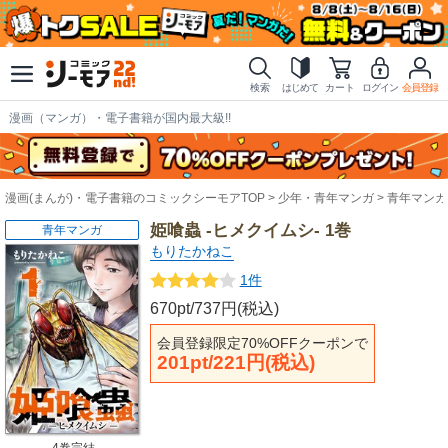
検索
はじめて
カート
ログイン
会員登録
漫画（マンガ）・電子書籍が国内最大級!!
漫画(まんが)・電子書籍のコミックシーモアTOP
少年・青年マンガ
青年マンガ
姫喰蟲 -ヒメクイムシ- 1巻
青年マンガ
もりたかねこ
1件
670pt/737円(税込)
会員登録限定70%OFFクーポンで
201pt/221円(税込)