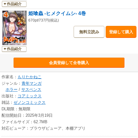
作品紹介
姫喰蟲 -ヒメクイムシ- 4巻
670pt/737円(税込)
無料立読み
登録して購入
作品紹介
会員登録して全巻購入
作家名：
もりたかねこ
ジャンル：
青年マンガ
ホラー
/
サスペンス
出版社：
コアミックス
雑誌：
ゼノンコミックス
DL期限：無期限
配信開始日：2025年3月19日
ファイルサイズ：62.7MB
対応ビューア：ブラウザビューア、本棚アプリ