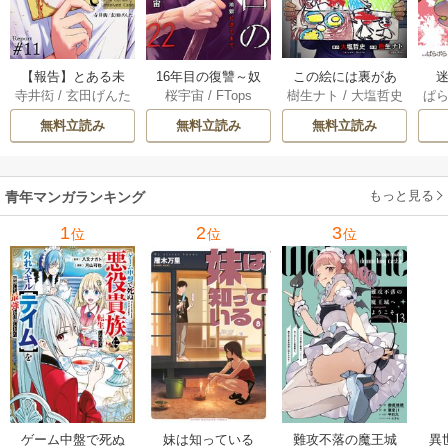
【報告】とある未
16年目の復讐～奴
この絵には裏があ
迷
寺井衒
/
玄田げんた
桜宇宙
/
FTops
樹生ナト
/
大塩哲史
ぱ
解決事件について 1
らを地獄に送るま
る 6巻
1巻
で 22巻
無料立読み
無料立読み
無料立読み
もっと見る
青年マンガランキング
1
2
3
位
位
位
ゲーム中盤で死ぬ
妹は知っている
難攻不落の魔王城
異