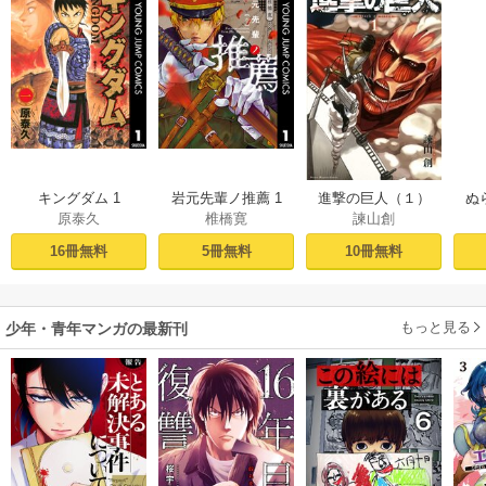
キングダム 1
岩元先輩ノ推薦 1
進撃の巨人（１）
ぬ
原泰久
椎橋寛
諫山創
16冊無料
5冊無料
10冊無料
もっと見る
少年・青年マンガの最新刊