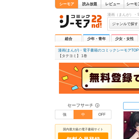
シーモア
読み放題
レビュー
シーモ
漫画（まんが）・
ジャンルで探す
総合
少年・青年
少女・女性
漫画(まんが)・電子書籍のコミックシーモアTOP
【タテヨミ】 1巻
セーフサーチ
？
強
中
OFF
国内最大級の電子書籍サイト