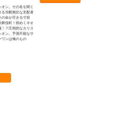
レオン。その名を聞く
せる冷酷無比な支配者
その命が尽きる寸前
歌舞伎町！煌めくネオ
職！？圧倒的なカリス
レオン。予測不能なサ
ーワンは俺のもの