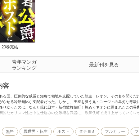
20巻完結
青年マンガ
最新刊を見る
ランキング
内容
ある国、圧倒的な威厳と知略で領地を支配していた領主・レオン。その名を聞くだ
がらせる冷酷無比な支配者だった。しかし、王座を狙う兄・ユージュの卑劣な毒殺
降り立ったのは、なんと現代日本・新宿歌舞伎町！煌めくネオンに囲まれたこの異
倒的なカリスマ性と中世仕込みの交渉術を武器に、歌舞伎町で成り上がっていくレ
権謀術数を巡らせ、ナンバーワンは俺のものだ！」
無料
異世界・転生
ホスト
タテヨミ
フルカラー
フ