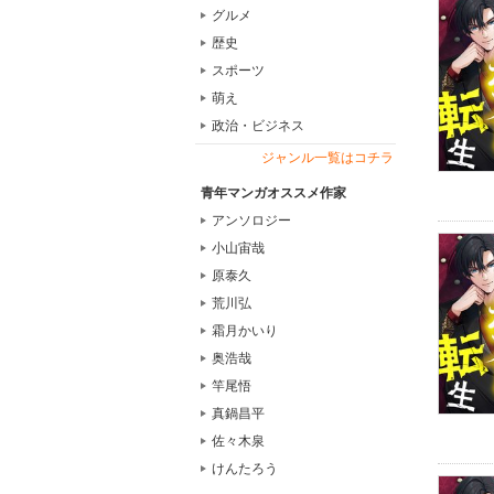
グルメ
歴史
スポーツ
萌え
政治・ビジネス
ジャンル一覧はコチラ
青年マンガオススメ作家
アンソロジー
小山宙哉
原泰久
荒川弘
霜月かいり
奥浩哉
竿尾悟
真鍋昌平
佐々木泉
けんたろう