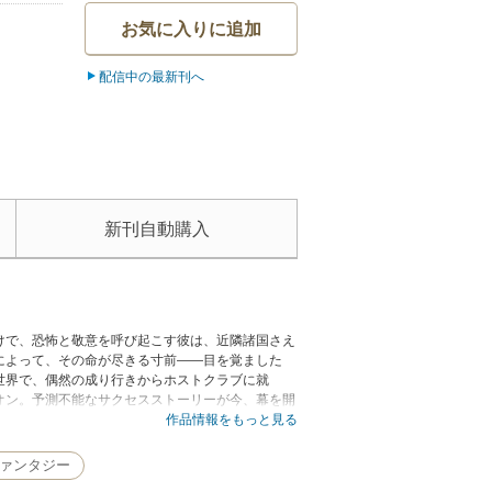
お気に入りに追加
配信中の最新刊へ
新刊自動購入
けで、恐怖と敬意を呼び起こす彼は、近隣諸国さえ
によって、その命が尽きる寸前――目を覚ました
世界で、偶然の成り行きからホストクラブに就
オン。予測不能なサクセスストーリーが今、幕を開
作品情報をもっと見る
ァンタジー