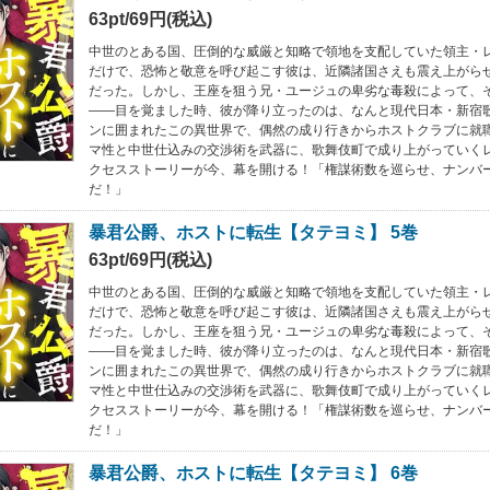
63pt/69円(税込)
中世のとある国、圧倒的な威厳と知略で領地を支配していた領主・
だけで、恐怖と敬意を呼び起こす彼は、近隣諸国さえも震え上がら
だった。しかし、王座を狙う兄・ユージュの卑劣な毒殺によって、
――目を覚ました時、彼が降り立ったのは、なんと現代日本・新宿
ンに囲まれたこの異世界で、偶然の成り行きからホストクラブに就
マ性と中世仕込みの交渉術を武器に、歌舞伎町で成り上がっていく
クセスストーリーが今、幕を開ける！「権謀術数を巡らせ、ナンバ
だ！」
暴君公爵、ホストに転生【タテヨミ】 5巻
63pt/69円(税込)
中世のとある国、圧倒的な威厳と知略で領地を支配していた領主・
だけで、恐怖と敬意を呼び起こす彼は、近隣諸国さえも震え上がら
だった。しかし、王座を狙う兄・ユージュの卑劣な毒殺によって、
――目を覚ました時、彼が降り立ったのは、なんと現代日本・新宿
ンに囲まれたこの異世界で、偶然の成り行きからホストクラブに就
マ性と中世仕込みの交渉術を武器に、歌舞伎町で成り上がっていく
クセスストーリーが今、幕を開ける！「権謀術数を巡らせ、ナンバ
だ！」
暴君公爵、ホストに転生【タテヨミ】 6巻