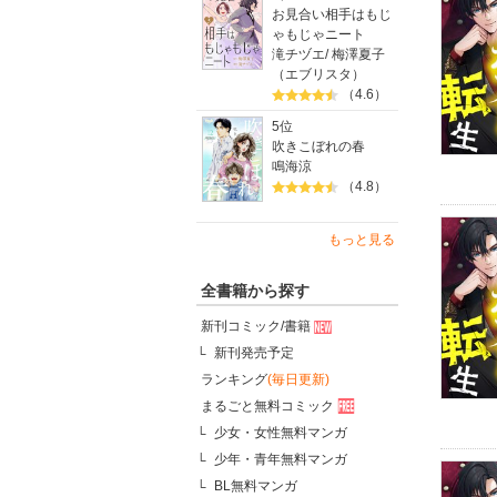
お見合い相手はもじ
ゃもじゃニート
滝チヅエ
/
梅澤夏子
（エブリスタ）
（4.6）
5位
吹きこぼれの春
鳴海涼
（4.8）
もっと見る
全書籍から探す
新刊コミック/書籍
新刊発売予定
ランキング
(毎日更新)
まるごと無料コミック
少女・女性無料マンガ
少年・青年無料マンガ
BL無料マンガ