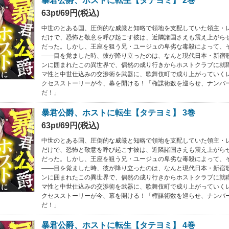
暴君公爵、ホストに転生【タテヨミ】 2巻
63pt/69円(税込)
中世のとある国、圧倒的な威厳と知略で領地を支配していた領主・
だけで、恐怖と敬意を呼び起こす彼は、近隣諸国さえも震え上がら
だった。しかし、王座を狙う兄・ユージュの卑劣な毒殺によって、
――目を覚ました時、彼が降り立ったのは、なんと現代日本・新宿
ンに囲まれたこの異世界で、偶然の成り行きからホストクラブに就
マ性と中世仕込みの交渉術を武器に、歌舞伎町で成り上がっていく
クセスストーリーが今、幕を開ける！「権謀術数を巡らせ、ナンバ
だ！」
暴君公爵、ホストに転生【タテヨミ】 3巻
63pt/69円(税込)
中世のとある国、圧倒的な威厳と知略で領地を支配していた領主・
だけで、恐怖と敬意を呼び起こす彼は、近隣諸国さえも震え上がら
だった。しかし、王座を狙う兄・ユージュの卑劣な毒殺によって、
――目を覚ました時、彼が降り立ったのは、なんと現代日本・新宿
ンに囲まれたこの異世界で、偶然の成り行きからホストクラブに就
マ性と中世仕込みの交渉術を武器に、歌舞伎町で成り上がっていく
クセスストーリーが今、幕を開ける！「権謀術数を巡らせ、ナンバ
だ！」
暴君公爵、ホストに転生【タテヨミ】 4巻