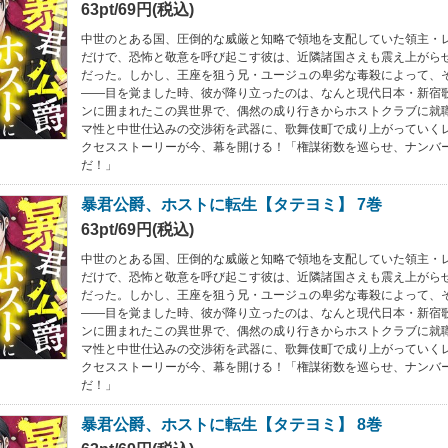
63pt/69円(税込)
中世のとある国、圧倒的な威厳と知略で領地を支配していた領主・
だけで、恐怖と敬意を呼び起こす彼は、近隣諸国さえも震え上がら
だった。しかし、王座を狙う兄・ユージュの卑劣な毒殺によって、
――目を覚ました時、彼が降り立ったのは、なんと現代日本・新宿
ンに囲まれたこの異世界で、偶然の成り行きからホストクラブに就
マ性と中世仕込みの交渉術を武器に、歌舞伎町で成り上がっていく
クセスストーリーが今、幕を開ける！「権謀術数を巡らせ、ナンバ
だ！」
暴君公爵、ホストに転生【タテヨミ】 7巻
63pt/69円(税込)
中世のとある国、圧倒的な威厳と知略で領地を支配していた領主・
だけで、恐怖と敬意を呼び起こす彼は、近隣諸国さえも震え上がら
だった。しかし、王座を狙う兄・ユージュの卑劣な毒殺によって、
――目を覚ました時、彼が降り立ったのは、なんと現代日本・新宿
ンに囲まれたこの異世界で、偶然の成り行きからホストクラブに就
マ性と中世仕込みの交渉術を武器に、歌舞伎町で成り上がっていく
クセスストーリーが今、幕を開ける！「権謀術数を巡らせ、ナンバ
だ！」
暴君公爵、ホストに転生【タテヨミ】 8巻