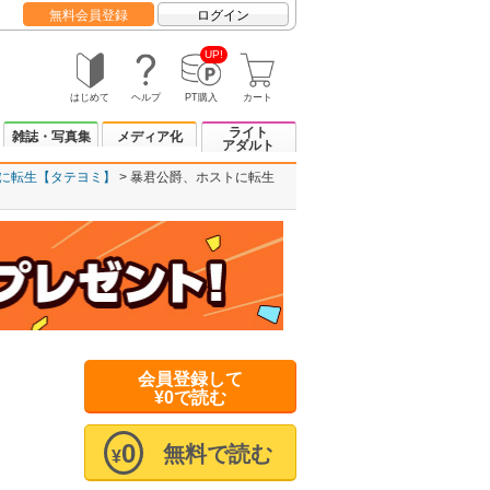
無料会員登録
ログイン
UP!
はじめて
ヘルプ
PT購入
カート
ライト
雑誌・写真集
メディア化
アダルト
に転生【タテヨミ】
暴君公爵、ホストに転生
会員登録して
¥0で読む
0
無料で読む
¥