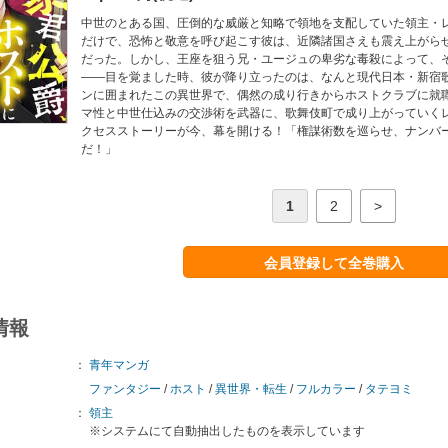
中世のとある国、圧倒的な威厳と知略で領地を支配していた領主・
だけで、恐怖と敬意を呼び起こす彼は、近隣諸国さえも震え上がら
だった。しかし、王座を狙う兄・ユージュの卑劣な毒殺によって、
――目を覚ました時、彼が降り立ったのは、なんと現代日本・新宿
ンに囲まれたこの異世界で、偶然の成り行きからホストクラブに就
マ性と中世仕込みの交渉術を武器に、歌舞伎町で成り上がっていく
クセスストーリーが今、幕を開ける！「権謀術数を巡らせ、ナンバ
だ！」
1
2
>
会員登録して全巻購入
情報
：
青年マンガ
ファンタジー
/
ホスト
/
異世界・転生
/
フルカラー
/
タテヨミ
：
領主
※システムにて自動抽出したものを表示しています