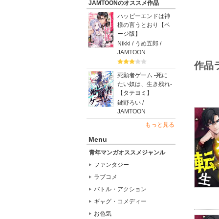
JAMTOONのオススメ作品
ハッピーエンドは神
様の言うとおり【ペ
ージ版】
Nikki / うめ五郎 /
JAMTOON
作品
死願者ゲーム -死に
たい奴は、生き残れ-
【タテヨミ】
鍵野ろい /
JAMTOON
もっと見る
Menu
青年マンガオススメジャンル
ファンタジー
ラブコメ
バトル・アクション
ギャグ・コメディー
お色気