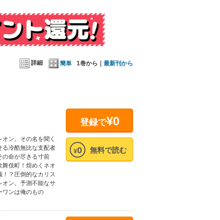
詳細
簡単
1巻から｜
最新刊から
¥0
登録で
レオン。その名を聞く
せる冷酷無比な支配者
0
無料で読む
¥
その命が尽きる寸前
歌舞伎町！煌めくネオ
職！？圧倒的なカリス
レオン。予測不能なサ
ーワンは俺のもの