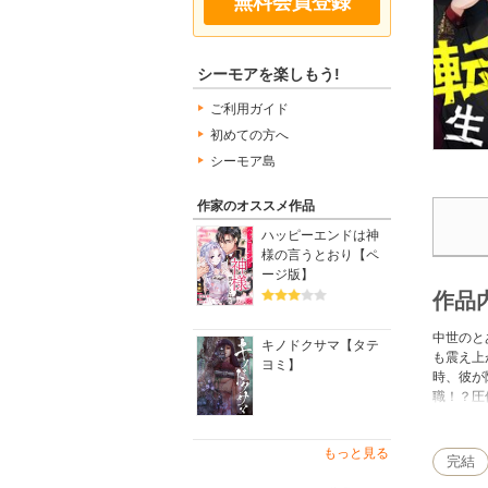
無料会員登録
シーモアを楽しもう!
ご利用ガイド
初めての方へ
シーモア島
作家のオススメ作品
ハッピーエンドは神
様の言うとおり【ペ
ージ版】
作品
中世のと
キノドクサマ【タテ
も震え上
ヨミ】
時、彼が
職！？圧
ける！「
もっと見る
完結