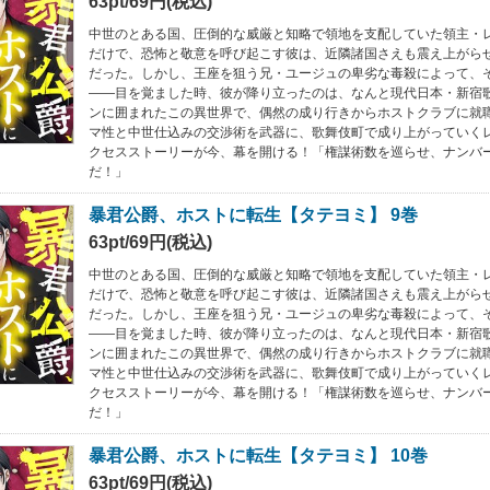
63pt/69円(税込)
中世のとある国、圧倒的な威厳と知略で領地を支配していた領主・
だけで、恐怖と敬意を呼び起こす彼は、近隣諸国さえも震え上がら
だった。しかし、王座を狙う兄・ユージュの卑劣な毒殺によって、
――目を覚ました時、彼が降り立ったのは、なんと現代日本・新宿
ンに囲まれたこの異世界で、偶然の成り行きからホストクラブに就
マ性と中世仕込みの交渉術を武器に、歌舞伎町で成り上がっていく
クセスストーリーが今、幕を開ける！「権謀術数を巡らせ、ナンバ
だ！」
暴君公爵、ホストに転生【タテヨミ】 9巻
63pt/69円(税込)
中世のとある国、圧倒的な威厳と知略で領地を支配していた領主・
だけで、恐怖と敬意を呼び起こす彼は、近隣諸国さえも震え上がら
だった。しかし、王座を狙う兄・ユージュの卑劣な毒殺によって、
――目を覚ました時、彼が降り立ったのは、なんと現代日本・新宿
ンに囲まれたこの異世界で、偶然の成り行きからホストクラブに就
マ性と中世仕込みの交渉術を武器に、歌舞伎町で成り上がっていく
クセスストーリーが今、幕を開ける！「権謀術数を巡らせ、ナンバ
だ！」
暴君公爵、ホストに転生【タテヨミ】 10巻
63pt/69円(税込)