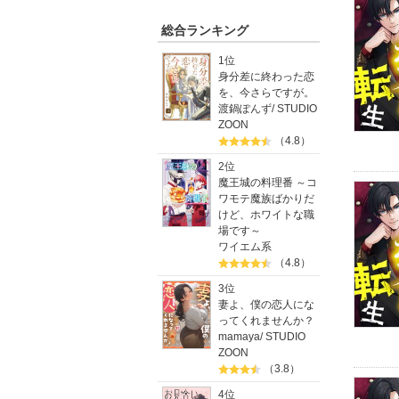
総合ランキング
1位
身分差に終わった恋
を、今さらですが。
渡鍋ぽんず
/
STUDIO
ZOON
（4.8）
2位
魔王城の料理番 ～コ
ワモテ魔族ばかりだ
けど、ホワイトな職
場です～
ワイエム系
（4.8）
3位
妻よ、僕の恋人にな
ってくれませんか？
mamaya
/
STUDIO
ZOON
（3.8）
4位