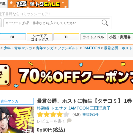
ア島
電子書籍ならコミックシーモア！
シーモア
BL
TL
ライトノベル
小説・実用書
コミックス
少年・青年マンガ
青年マンガ
ファンギルド
JAMTOON
暴君公爵、ホスト
暴君公爵、ホストに転生【タテヨミ】 1巻
青年マンガ
柊碧織
トエサク
JAMTOON
三田理恵子
（4.0）
投稿数1件
レビューを書く
0pt/0円(税込)