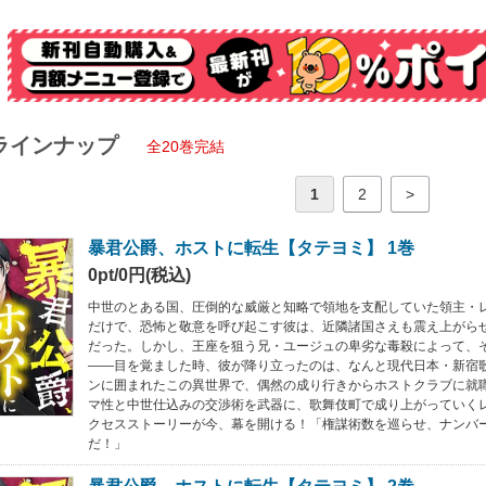
ラインナップ
全20巻完結
1
2
>
暴君公爵、ホストに転生【タテヨミ】 1巻
0pt/0円(税込)
中世のとある国、圧倒的な威厳と知略で領地を支配していた領主・
だけで、恐怖と敬意を呼び起こす彼は、近隣諸国さえも震え上がら
だった。しかし、王座を狙う兄・ユージュの卑劣な毒殺によって、
――目を覚ました時、彼が降り立ったのは、なんと現代日本・新宿
ンに囲まれたこの異世界で、偶然の成り行きからホストクラブに就
マ性と中世仕込みの交渉術を武器に、歌舞伎町で成り上がっていく
クセスストーリーが今、幕を開ける！「権謀術数を巡らせ、ナンバ
だ！」