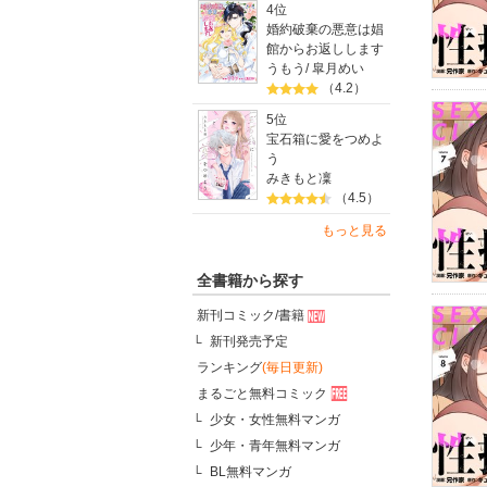
4位
婚約破棄の悪意は娼
館からお返しします
うもう
/
皐月めい
（4.2）
5位
宝石箱に愛をつめよ
う
みきもと凜
（4.5）
もっと見る
全書籍から探す
新刊コミック/書籍
新刊発売予定
ランキング
(毎日更新)
まるごと無料コミック
少女・女性無料マンガ
少年・青年無料マンガ
BL無料マンガ