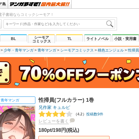
ア島
電子書籍ならコミックシーモア！
シーモア
BL
TL
ライトノベル
小説・実用書
コミックス
少年・青年マンガ
青年マンガ
シーモアコミックス
桃色エンジェル
性掃員
性掃員(フルカラー) 1巻
青年マンガ
兄作家
キュルピ
（4.2）
投稿数9件
レビューを書く
180pt/198円(税込)