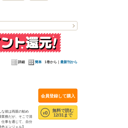
詳細
簡単
1巻から｜
最新刊から
会員登録して購入
無料で読む
んな彼は両親の勧め
0
¥
12/31まで
掃業務だが、そこで清
。仕事を通じて、自分
桃色エンジェル】