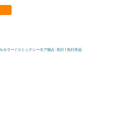
ルカラー
/
コミックシーモア独占･先行
/
先行作品