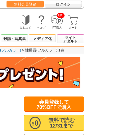
無料会員登録
ログイン
UP!
はじめて
ヘルプ
PT購入
カート
ライト
雑誌・写真集
メディア化
アダルト
(フルカラー)
性掃員(フルカラー) 1巻
会員登録して
70%OFFで購入
無料で読む
0
¥
12/31まで