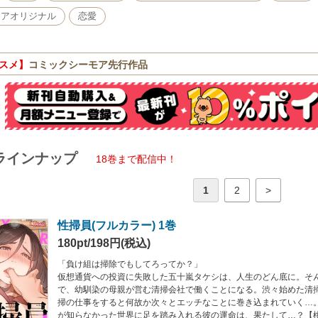
モアオリジナル
恋愛
スメ】
コミックシーモア先行作品
ラインナップ
18巻まで配信中！
1
2
>
性掃員(フルカラー) 1巻
180pt/198円(税込)
「負け組は掃除でもしてろってか？」
仮想通貨への投資に失敗した五十嵐タケシは、人生のどん底に。そ
で、幼馴染の母親が営む清掃会社で働くことになる。渋々始めた清
掃の仕事をすると何故か次々とエッチなことに巻き込まれていく…
が知らなかった世界に足を踏み入れる彼の運命は、果たして…？【