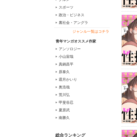
スポーツ
政治・ビジネス
裏社会・アングラ
ジャンル一覧はコチラ
青年マンガオススメ作家
アンソロジー
小山宙哉
真鍋昌平
原泰久
霜月かいり
奥浩哉
荒川弘
甲斐谷忍
夏原武
南勝久
総合ランキング