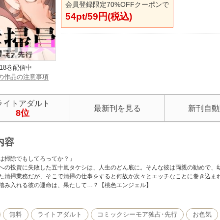
会員登録限定70%OFFクーポンで
54pt/59円(税込)
18巻配信中
の作品の注意事項
ライトアダルト
最新刊を見る
新刊自動
8位
内容
は掃除でもしてろってか？」
への投資に失敗した五十嵐タケシは、人生のどん底に。そんな彼は両親の勧めで、
た清掃業務だが、そこで清掃の仕事をすると何故か次々とエッチなことに巻き込ま
踏み入れる彼の運命は、果たして…？【桃色エンジェル】
無料
ライトアダルト
コミックシーモア独占･先行
お色気