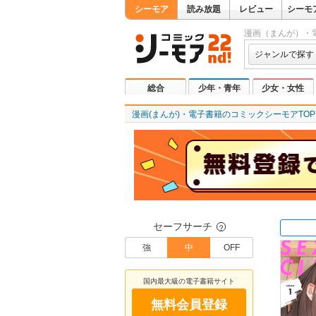
シーモア
読み放題
レビュー
シーモ
漫画（まんが）・
ジャンルで探す
総合
少年・青年
少女・女性
漫画(まんが)・電子書籍のコミックシーモアTOP
セーフサーチ
？
強
中
OFF
国内最大級の電子書籍サイト
無料会員登録