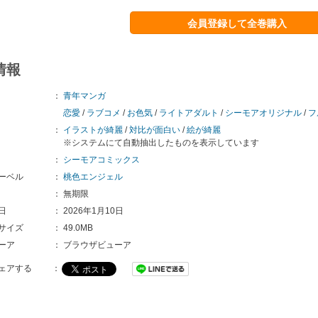
会員登録して全巻購入
情報
：
青年マンガ
恋愛
/
ラブコメ
/
お色気
/
ライトアダルト
/
シーモアオリジナル
/
フ
：
イラストが綺麗
/
対比が面白い
/
絵が綺麗
※システムにて自動抽出したものを表示しています
：
シーモアコミックス
ーベル
：
桃色エンジェル
：
無期限
日
：
2026年1月10日
サイズ
：
49.0MB
ーア
：
ブラウザビューア
ェアする
：