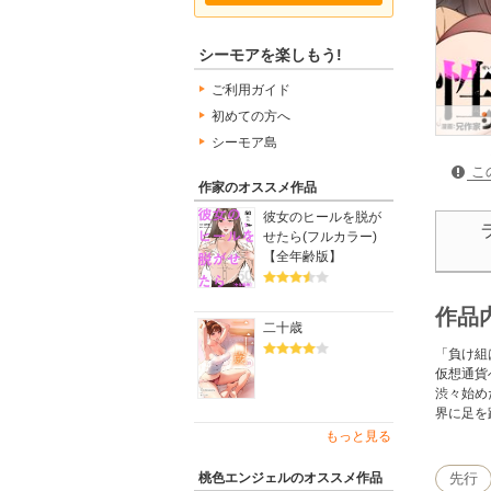
シーモアを楽しもう!
ご利用ガイド
初めての方へ
シーモア島
こ
作家のオススメ作品
彼女のヒールを脱が
せたら(フルカラー)
【全年齢版】
作品
二十歳
「負け組
仮想通貨
渋々始め
界に足を
もっと見る
桃色エンジェルのオススメ作品
先行