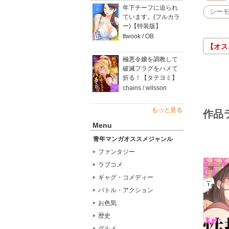
年下チーフに迫られ
シー
ています。(フルカラ
ー)【特装版】
ttwook / OB
【オス
極悪令嬢を調教して
破滅フラグをハメて
折る！【タテヨミ】
chains / wilsson
もっと見る
作品
Menu
青年マンガオススメジャンル
ファンタジー
ラブコメ
ギャグ・コメディー
バトル・アクション
お色気
歴史
グルメ