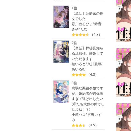
1位
【単話】公爵家の長
女でした
彩川ぬるぴょ
/
鈴音
さや
/
たむ
（4.7）
2位
【単話】拝啓見知ら
ぬ旦那様、離婚して
いただきます
紬いろと
/
久川航璃
/
あいるむ
（4.3）
3位
病弱な悪役令嬢です
が、婚約者が過保護
すぎて逃げ出したい
(私たち犬猿の仲でし
たよね！？)
小箱ハコ
/
沢野いず
み
（3.5）