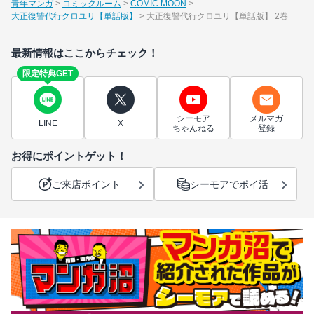
青年マンガ
コミックルーム
COMIC MOON
大正復讐代行クロユリ【単話版】
大正復讐代行クロユリ【単話版】 2巻
最新情報はここからチェック！
限定特典GET
シーモア
メルマガ
LINE
X
ちゃんねる
登録
お得にポイントゲット！
ご来店ポイント
シーモアでポイ活