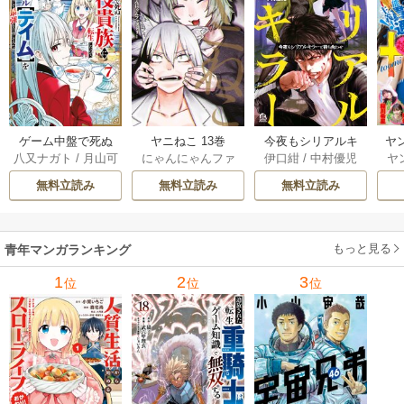
ゲーム中盤で死ぬ
ヤニねこ 13巻
今夜もシリアルキ
ヤ
八又ナガト
/
月山可
にゃんにゃんファ
伊口紺
/
中村優児
ヤ
悪役貴族に転生し
ラーと待ち合わせ 5
也
クトリー
たので、外れスキ
巻
無料立読み
無料立読み
無料立読み
ル【テイム】を駆
使して最強を目指
してみた 7巻
もっと見る
青年マンガランキング
1
2
3
位
位
位