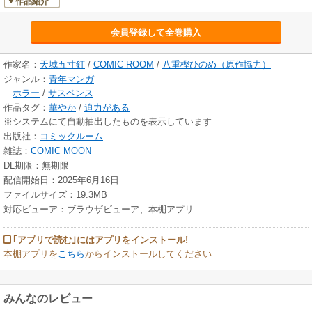
作品紹介
会員登録して全巻購入
作家名：
天城五寸釘
/
COMIC ROOM
/
八重樫ひのめ（原作協力）
ジャンル：
青年マンガ
ホラー
/
サスペンス
作品タグ：
華やか
/
迫力がある
※システムにて自動抽出したものを表示しています
出版社：
コミックルーム
雑誌：
COMIC MOON
DL期限：無期限
配信開始日：2025年6月16日
ファイルサイズ：19.3MB
対応ビューア：ブラウザビューア、本棚アプリ
｢アプリで読む｣にはアプリをインストール!
本棚アプリを
こちら
からインストールしてください
みんなのレビュー