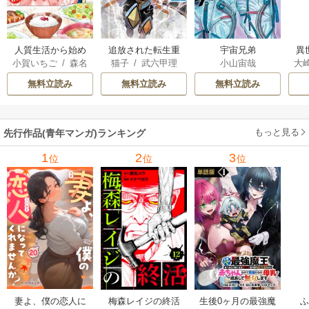
人質生活から始め
追放された転生重
宇宙兄弟
異
小賀いちご
/
森名
猫子
/
武六甲理
小山宙哉
大
るスローライフ
騎士はゲーム知識
は
尚
衣
/
じゃいあん
Ａ
で無双する
出
無料立読み
無料立読み
無料立読み
で
サ
もっと見る
先行作品(青年マンガ)ランキング
1
2
3
位
位
位
妻よ、僕の恋人に
梅森レイジの終活
生後0ヶ月の最強魔