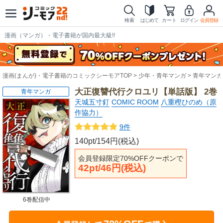
検索
はじめて
カート
ログイン
会員登録
漫画（マンガ）・電子書籍が国内最大級!!
漫画(まんが)・電子書籍のコミックシーモアTOP
少年・青年マンガ
青年マンガ
大正復讐代行クロユリ【単話版】 2巻
青年マンガ
天城五寸釘
COMIC ROOM
八重樫ひのめ（原
作協力）
9件
140pt/154円(税込)
会員登録限定70%OFFクーポンで
42pt/46円(税込)
6巻配信中