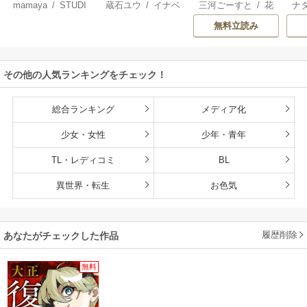
mamaya
/
STUDI
蔵石ユウ
/
イナベ
三河ごーすと
/
花
ナ
なってくれません
王 食べるだけ強
O ZOON
カズ
/
STUDIO ZO
房雪
/
マップ
核
か？
くなるチート能力
無料立読み
ON
持ち転生者だけど
赤ちゃんなので英
雄たちの母乳で成
その他の人気ランキングをチェック！
長して無双します
総合ランキング
メディア化
少女・女性
少年・青年
TL・レディコミ
BL
異世界・転生
お色気
履歴削除
あなたがチェックした作品
無料