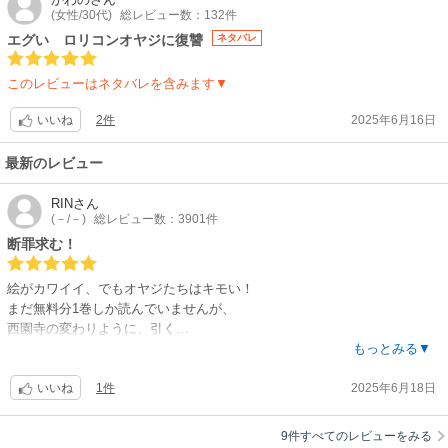
(女性/30代)
総レビュー数：132件
エグい ロリコンオヤジに復讐
ネタバレ
このレビューはネタバレを含みます▼
2件
2025年6月16日
いいね
最新のレビュー
RIN
さん
(－/－)
総レビュー数：3901件
断罪求む！
絵がカワイイ、でもオヤジたちはキモい！
まだ無料分1巻しか読んでいませんが、
西園寺の変わりように、引く…
あぐりちゃんとお母さんは、騙されたのですが、
もっとみる▼
これから、西園寺は、断罪されるでしょうか？
1件
2025年6月18日
いいね
9件すべてのレビューをみる