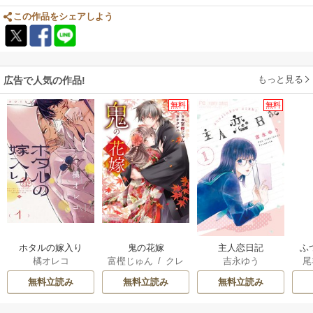
この作品をシェアしよう
もっと見る
広告で人気の作品!
無料
無料
ホタルの嫁入り
鬼の花嫁
主人恋日記
ふ
橘オレコ
富樫じゅん
/
クレ
吉永ゆう
尾
は
ハ
雛
無料立読み
無料立読み
無料立読み