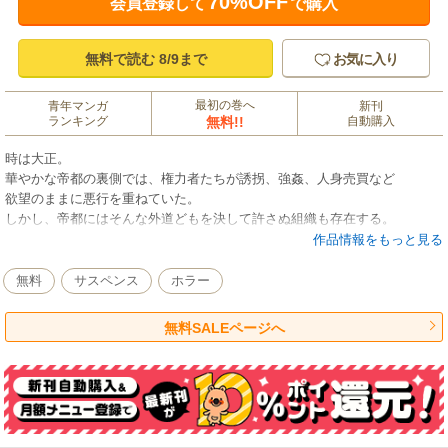
70%OFF
会員登録して
で購入
無料で読む 8/9まで
お気に入り
最初の巻へ
青年マンガ
新刊
ランキング
無料!!
自動購入
時は大正。
華やかな帝都の裏側では、権力者たちが誘拐、強姦、人身売買など
欲望のままに悪行を重ねていた。
しかし、帝都にはそんな外道どもを決して許さぬ組織も存在する。
その名は《復讐代行クロユリ》。
作品情報をもっと見る
隠された真実を暴くため、クロユリは今宵も“罰”を下す。
不条理が渦巻く現代社会で、
無料
サスペンス
ホラー
目の前の相手を●したいと思ったあなたへ贈る、
痛快無比な大正ダークヒーローストーリー、ここに開幕！
無料SALEページへ