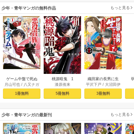
もっと見る
少年・青年マンガの無料作品
ゲーム中盤で死ぬ
桃源暗鬼 1
織田家の長男に生
月山可也
/
八又ナガ
漆原侑来
平沢下戸
/
大沼田伊
悪役貴族に転生し
まれました～戦国
ト
勢彦
/
逸見兎歌
たので、外れスキ
時代に転生したけ
1冊無料
5冊無料
3冊無料
ル【テイム】を駆
ど、死にたくない
使して最強を目指
ので改革を起こし
してみた（１）
ます～ 1
もっと見る
少年・青年マンガの最新刊