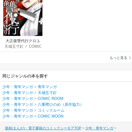
大正復讐代行クロユ
天城五寸釘
/
COMIC
リ【単話版】
ROOM
/
八重樫ひの
もっと見る
め（原作協力）
同じジャンルの本を探す
少年・青年マンガ
>
青年マンガ
少年・青年マンガ
>
天城五寸釘
少年・青年マンガ
>
COMIC ROOM
少年・青年マンガ
>
八重樫ひのめ（原作協力）
少年・青年マンガ
>
コミックルーム
少年・青年マンガ
>
COMIC MOON
漫画(まんが)・電子書籍のコミックシーモアTOP
少年・青年マンガ