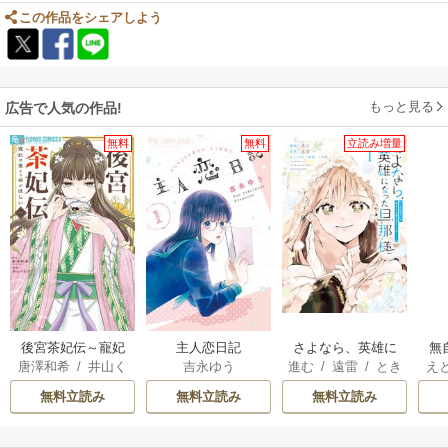
この作品をシェアしよう
もっと見る
広告で人気の作品!
無料
無料
立読み増量
後宮茶妃伝～寵妃
主人恋日記
さよなら、英雄に
無
唐澤和希
/
井山く
吉永ゆう
進む
/
遠雷
/
とき
え
は愛より茶が欲し
なった旦那様 ～
も
らげ
間
も
い～
ただ祈るだけの役
れ
無料立読み
無料立読み
無料立読み
立たずな妻のはず
でしたが……～
嬢