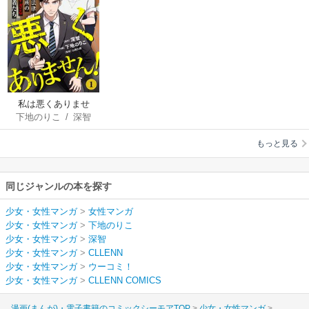
私は悪くありませ
下地のりこ
/
深智
ん！～鞍馬法律事務
所のヤバすぎる依頼
もっと見る
者たち～
同じジャンルの本を探す
少女・女性マンガ
>
女性マンガ
少女・女性マンガ
>
下地のりこ
少女・女性マンガ
>
深智
少女・女性マンガ
>
CLLENN
少女・女性マンガ
>
ウーコミ！
少女・女性マンガ
>
CLLENN COMICS
漫画(まんが)・電子書籍のコミックシーモアTOP
少女・女性マンガ