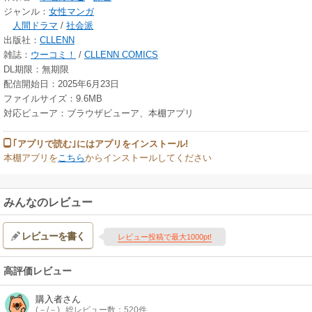
ジャンル：
女性マンガ
人間ドラマ
/
社会派
出版社：
CLLENN
雑誌：
ウーコミ！
/
CLLENN COMICS
DL期限：無期限
配信開始日：2025年6月23日
ファイルサイズ：9.6MB
対応ビューア：ブラウザビューア、本棚アプリ
｢アプリで読む｣にはアプリをインストール!
本棚アプリを
こちら
からインストールしてください
みんなのレビュー
レビューを書く
レビュー投稿で最大1000pt!
高評価レビュー
購入者
さん
(－/－)
総レビュー数：520件