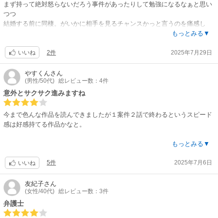
まず持って絶対怒らないだろう事件があったりして勉強になるなぁと思い
つつ
結婚する前に同棲。がいかに相手を見るチャンスかっと言うのを痛感し
た。
もっとみる▼
続き気になるー！
2件
2025年7月29日
いいね
やすくん
さん
(男性/50代)
総レビュー数：4件
意外とサクサク進みますね
今まで色んな作品を読んできましたが１案件２話で終わるというスピード
感は好感持てる作品かなと。
延々と何話も似たような内容でただ相手変えたり同じ女性Hするっていう
もっとみる▼
作品２つ購入やめたところなので(笑)
5件
2025年7月6日
いいね
第４話とりあえず購入してダラダラしないようなら定期購入ともうひとつ
星をプラスしても良いかなと思いました。
友紀子
さん
(女性/40代)
総レビュー数：3件
弁護士