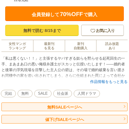
12巻完結
70%OFF
会員登録して
で購入
無料で読む 8/15まで
お気に入り
女性マンガ
最新刊
新刊
読み放題
ランキング
を見る
自動購入
あり
「私は悪くない！！」と主張するヤバすぎる奴らを黙らせる起死回生の一
手、まあまあ口の悪い俺様弁護士がスカッと伝授いたします！――婚約者
と後輩の浮気現場を目撃した主人公の碧は、その場で婚約破棄を言い渡さ
れ同棲中の家を追い出されてしまう。さらに仕組まれた罠によって会社か
らは懲戒解雇処分!?川への身投げがよぎった瞬間「俺に心理的外傷を与え
作品情報をもっと見る
るつもりか」と自分本位な弁護士・鞍馬が現れて!?「ぜんぶ取り返してや
る」の言葉を信じたら、まさかの大逆転劇が!? 本作品は小説投稿サイト
完結
無料
SALE
社会派
人間ドラマ
「エブリスタ」で掲載している「ツンデレ弁護士とアンラッキーシンデレ
ラ～失った名誉と金は俺が取り返してやるよ～」のコミカライズです。
無料SALEページへ
値下げSALEページへ