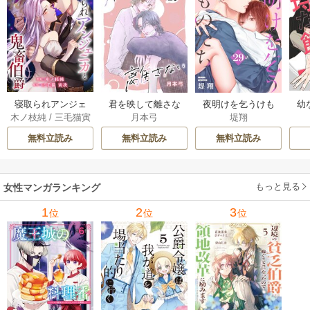
幼
寝取られアンジェ
君を映して離さな
夜明けを乞うけも
木ノ枝純
/
三毛猫寅
月本弓
堤翔
ニカと鬼畜伯爵
い[ばら売り] 25巻
のたち[ばら売り] 2
次
［ばら売り］ 14巻
8-29巻
無料立読み
無料立読み
無料立読み
もっと見る
女性マンガランキング
1
2
3
位
位
位