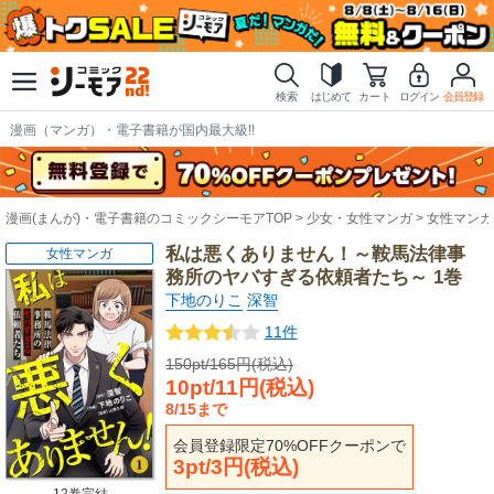
検索
はじめて
カート
ログイン
会員登録
漫画（マンガ）・電子書籍が国内最大級!!
漫画(まんが)・電子書籍のコミックシーモアTOP
少女・女性マンガ
女性マンガ
私は悪くありません！～鞍馬法律事
女性マンガ
務所のヤバすぎる依頼者たち～ 1巻
下地のりこ
深智
11件
150pt/165円(税込)
10pt/11円(税込)
8/15まで
会員登録限定70%OFFクーポンで
3pt/3円(税込)