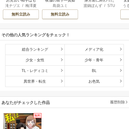
お見合い相手はも
夜伽の双子―贄姫
身分差に終わった
女
滝チヅエ
/
梅澤夏
島袋ユミ
渡鍋ぽんず
/
STU
う
じゃもじゃニート
は二人の王子に愛
恋を、今さらです
一
子（エブリスタ）
DIO ZOON
される―【マイク
が。
無料立読み
無料立読み
ロ】
その他の人気ランキングをチェック！
総合ランキング
メディア化
少女・女性
少年・青年
TL・レディコミ
BL
異世界・転生
お色気
履歴削除
あなたがチェックした作品
無料