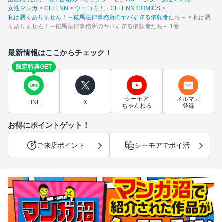
女性マンガ
CLLENN
ウーコミ！
CLLENN COMICS
私は悪くありません！～鞍馬法律事務所のヤバすぎる依頼者たち～
私は悪
くありません！～鞍馬法律事務所のヤバすぎる依頼者たち～ 1巻
最新情報はここからチェック！
限定特典GET
シーモア
メルマガ
LINE
X
ちゃんねる
登録
お得にポイントゲット！
ご来店ポイント
シーモアでポイ活