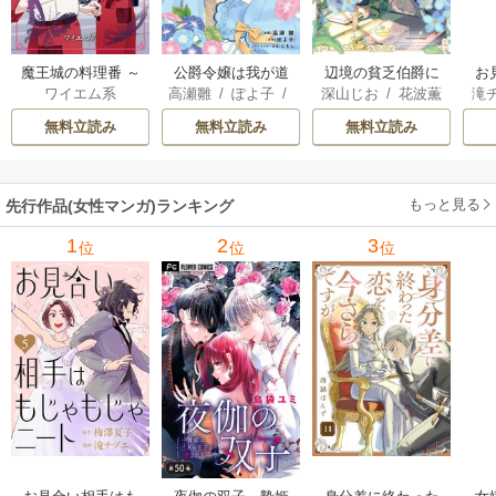
魔王城の料理番 ～
公爵令嬢は我が道
辺境の貧乏伯爵に
お
ワイエム系
高瀬雛
/
ぽよ子
/
深山じお
/
花波薫
滝
コワモテ魔族ばか
を場当たり的に行
嫁ぐことになった
じ
にもし
歩
/
ボダックス
子
りだけど、ホワイ
く
ので領地改革に励
無料立読み
無料立読み
無料立読み
トな職場です～
みます ～the letter
from Boule～
もっと見る
先行作品(女性マンガ)ランキング
1
2
3
位
位
位