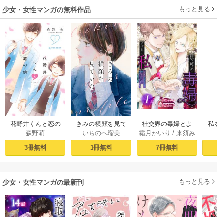
もっと見る
少女・女性マンガの無料作品
社交界の毒婦とよ
花野井くんと恋の
きみの横顔を見て
私
霜月かいり
/
来須み
森野萌
いちのへ瑠美
ばれる私～素敵な
病（１）
いた（１）
かん
辺境伯令息に腕を
［ば
7冊無料
3冊無料
1冊無料
折られたので、責
任とってもらいま
す～［ばら売り］
もっと見る
第1話
少女・女性マンガの最新刊