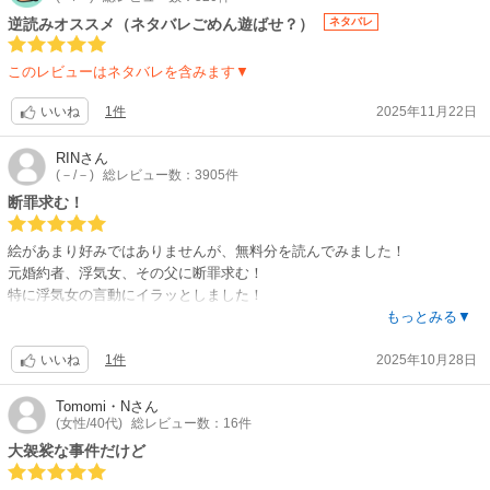
逆読みオススメ（ネタバレごめん遊ばせ？）
ネタバレ
このレビューはネタバレを含みます▼
1件
2025年11月22日
いいね
RIN
さん
(－/－)
総レビュー数：3905件
断罪求む！
絵があまり好みではありませんが、無料分を読んでみました！
元婚約者、浮気女、その父に断罪求む！
特に浮気女の言動にイラッとしました！
けちょんけちょんにして欲しい！
もっとみる▼
1件
2025年10月28日
いいね
Tomomi・N
さん
(女性/40代)
総レビュー数：16件
大袈裟な事件だけど