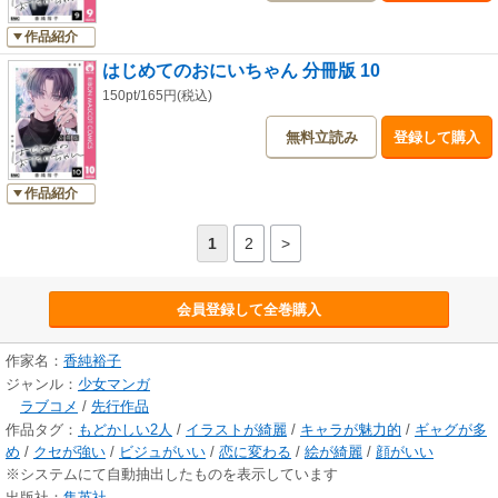
作品紹介
はじめてのおにいちゃん 分冊版 10
150pt/165円(税込)
無料立読み
登録して購入
作品紹介
1
2
>
会員登録して全巻購入
作家名：
香純裕子
ジャンル：
少女マンガ
ラブコメ
/
先行作品
作品タグ：
もどかしい2人
/
イラストが綺麗
/
キャラが魅力的
/
ギャグが多
め
/
クセが強い
/
ビジュがいい
/
恋に変わる
/
絵が綺麗
/
顔がいい
※システムにて自動抽出したものを表示しています
出版社：
集英社