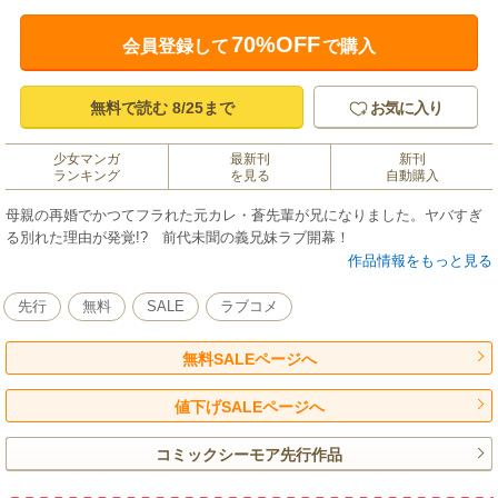
70%OFF
会員登録して
で購入
無料で読む 8/25まで
お気に入り
少女マンガ
最新刊
新刊
ランキング
を見る
自動購入
母親の再婚でかつてフラれた元カレ・蒼先輩が兄になりました。ヤバすぎ
る別れた理由が発覚!? 前代未聞の義兄妹ラブ開幕！
作品情報をもっと見る
先行
無料
SALE
ラブコメ
無料SALEページへ
値下げSALEページへ
コミックシーモア先行作品