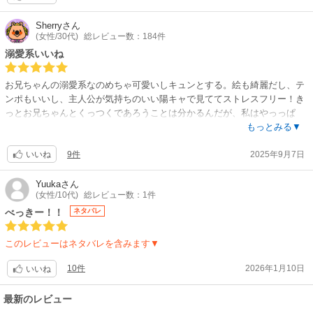
Sherry
さん
(女性/30代)
総レビュー数：184件
溺愛系いいね
お兄ちゃんの溺愛系なのめちゃ可愛いしキュンとする。絵も綺麗だし、テ
ンポもいいし、主人公が気持ちのいい陽キャで見ててストレスフリー！き
っとお兄ちゃんとくっつくであろうことは分かるんだが、私はやっっぱ
り、どーーしても、べっきーが好きすぎる！！！べっきーとくっついてほ
もっとみる▼
しい！と願わざるおえない！！！イケメンだし、天然だし、動物好きだ
9件
2025年9月7日
し、好きすぎる！
いいね
Yuuka
さん
(女性/10代)
総レビュー数：1件
べっきー！！
ネタバレ
このレビューはネタバレを含みます▼
10件
2026年1月10日
いいね
最新のレビュー