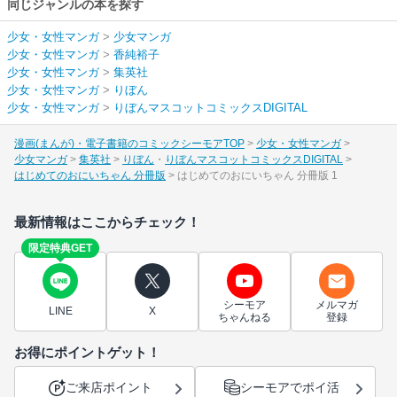
同じジャンルの本を探す
少女・女性マンガ
>
少女マンガ
少女・女性マンガ
>
香純裕子
少女・女性マンガ
>
集英社
少女・女性マンガ
>
りぼん
少女・女性マンガ
>
りぼんマスコットコミックスDIGITAL
漫画(まんが)・電子書籍のコミックシーモアTOP
少女・女性マンガ
少女マンガ
集英社
りぼん
りぼんマスコットコミックスDIGITAL
はじめてのおにいちゃん 分冊版
はじめてのおにいちゃん 分冊版 1
最新情報はここからチェック！
限定特典GET
シーモア
メルマガ
LINE
X
ちゃんねる
登録
お得にポイントゲット！
ご来店ポイント
シーモアでポイ活