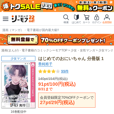
検索
はじめて
カート
ログイン
会員登録
漫画（マンガ）・電子書籍が国内最大級!!
漫画(まんが)・電子書籍のコミックシーモアTOP
少女・女性マンガ
少女マンガ
はじめてのおにいちゃん 分冊版 1
少女マンガ
香純裕子
99件
140pt/154円(税込)
91pt/100円(税込)
8/31まで
会員登録限定70%OFFクーポンで
27pt/29円(税込)
16巻配信中