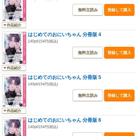
無料立読み
登録して購入
作品紹介
はじめてのおにいちゃん 分冊版 4
140pt/154円(税込)
無料立読み
登録して購入
作品紹介
はじめてのおにいちゃん 分冊版 5
140pt/154円(税込)
無料立読み
登録して購入
作品紹介
はじめてのおにいちゃん 分冊版 6
140pt/154円(税込)