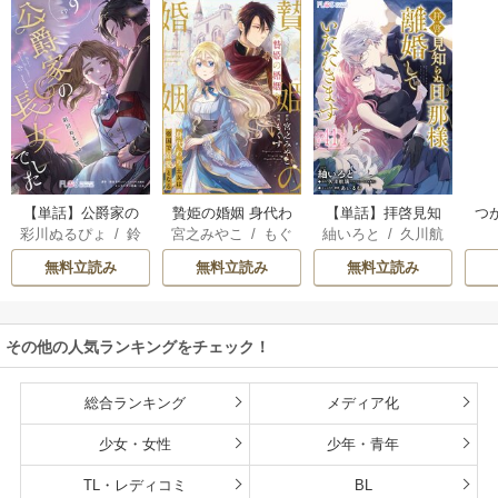
【単話】公爵家の
贄姫の婚姻 身代わ
【単話】拝啓見知
つ
彩川ぬるぴょ
/
鈴
宮之みやこ
/
もぐ
紬いろと
/
久川航
長女でした
り王女は帝国で最
らぬ旦那様、離婚
異
音さや
/
たむ
す
璃
/
あいるむ
愛となる
していただきます
の
無料立読み
無料立読み
無料立読み
その他の人気ランキングをチェック！
総合ランキング
メディア化
少女・女性
少年・青年
TL・レディコミ
BL