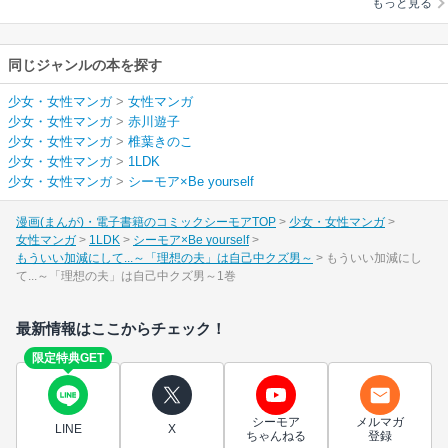
もっと見る
同じジャンルの本を探す
少女・女性マンガ
>
女性マンガ
少女・女性マンガ
>
赤川遊子
少女・女性マンガ
>
椎葉きのこ
少女・女性マンガ
>
1LDK
少女・女性マンガ
>
シーモア×Be yourself
漫画(まんが)・電子書籍のコミックシーモアTOP
少女・女性マンガ
女性マンガ
1LDK
シーモア×Be yourself
もういい加減にして...～「理想の夫」は自己中クズ男～
もういい加減にし
て...～「理想の夫」は自己中クズ男～1巻
最新情報はここからチェック！
限定特典GET
シーモア
メルマガ
LINE
X
ちゃんねる
登録