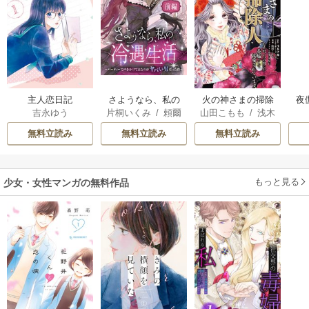
主人恋日記
さようなら、私の
火の神さまの掃除
夜
吉永ゆう
片桐いくみ
/
頼爾
山田こもも
/
浅木
冷遇生活 ～パーテ
人ですが、いつの
は
伊都
/
SNC
ィーで声をかけて
間にか花嫁として
無料立読み
無料立読み
無料立読み
きたのがヤバい男
溺愛されています
だった件
もっと見る
少女・女性マンガの無料作品