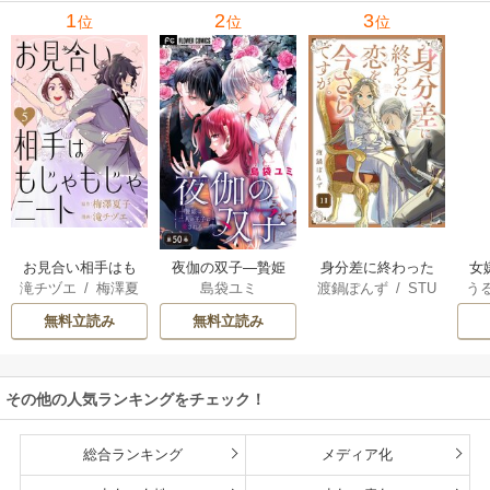
1
2
3
位
位
位
お見合い相手はも
夜伽の双子―贄姫
身分差に終わった
女
滝チヅエ
/
梅澤夏
島袋ユミ
渡鍋ぽんず
/
STU
う
じゃもじゃニート
は二人の王子に愛
恋を、今さらです
一
子（エブリスタ）
DIO ZOON
される―【マイク
が。
無料立読み
無料立読み
ロ】
その他の人気ランキングをチェック！
総合ランキング
メディア化