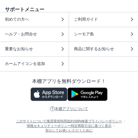
サポートメニュー
初めての方へ
ご利用ガイド
ヘルプ・お問合せ
シーモア島
重要なお知らせ
商品に関するお知らせ
ホームアイコンを追加
本棚アプリを無料ダウンロード！
本棚アプリについて
このサイトについて
推奨環境
利用規約
ISBN検索
プライバシーポリシー
情報セキュリティーポリシー
特定商取引法に基づく表示
安心してお使いいただくために