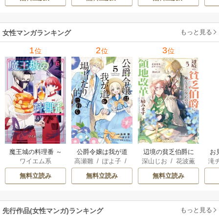
もっと見る
女性マンガランキング
1
2
3
位
位
位
魔王城の料理番 ～
公爵令嬢は我が道
辺境の貧乏伯爵に
お
ワイエム系
高瀬雛
/
ぽよ子
/
深山じお
/
花波薫
滝
コワモテ魔族ばか
を場当たり的に行
嫁ぐことになった
じ
にもし
歩
/
ボダックス
子
りだけど、ホワイ
く
ので領地改革に励
無料立読み
無料立読み
無料立読み
トな職場です～
みます ～the letter
from Boule～
もっと見る
先行作品(女性マンガ)ランキング