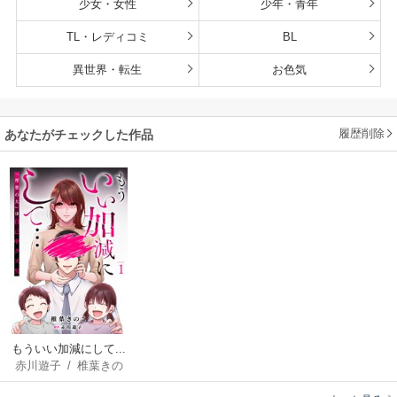
少女・女性
少年・青年
TL・レディコミ
BL
異世界・転生
お色気
履歴削除
あなたがチェックした作品
もういい加減にして...
赤川遊子
/
椎葉きの
～「理想の夫」は自
こ
己中クズ男～