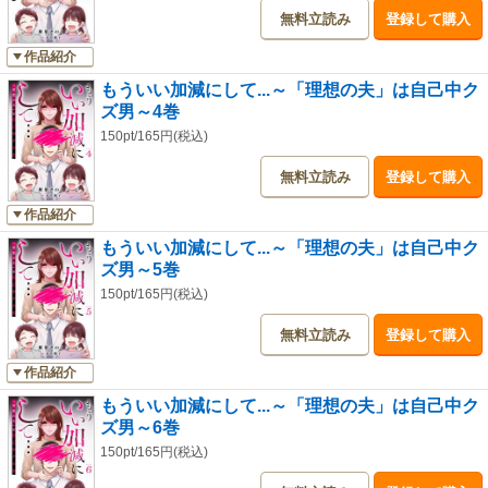
無料立読み
登録して購入
作品紹介
もういい加減にして...～「理想の夫」は自己中ク
ズ男～4巻
150pt/165円(税込)
無料立読み
登録して購入
作品紹介
もういい加減にして...～「理想の夫」は自己中ク
ズ男～5巻
150pt/165円(税込)
無料立読み
登録して購入
作品紹介
もういい加減にして...～「理想の夫」は自己中ク
ズ男～6巻
150pt/165円(税込)