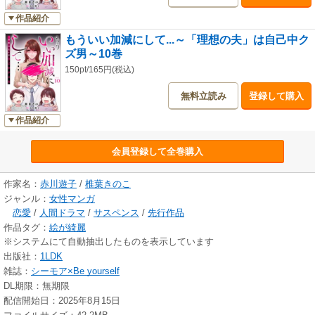
作品紹介
もういい加減にして...～「理想の夫」は自己中ク
ズ男～10巻
150pt/165円(税込)
無料立読み
登録して購入
作品紹介
会員登録して全巻購入
作家名：
赤川遊子
/
椎葉きのこ
ジャンル：
女性マンガ
恋愛
/
人間ドラマ
/
サスペンス
/
先行作品
作品タグ：
絵が綺麗
※システムにて自動抽出したものを表示しています
出版社：
1LDK
雑誌：
シーモア×Be yourself
DL期限：無期限
配信開始日：2025年8月15日