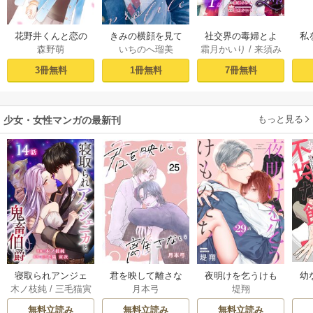
社交界の毒婦とよ
花野井くんと恋の
きみの横顔を見て
私
霜月かいり
/
来須み
森野萌
いちのへ瑠美
ばれる私～素敵な
病（１）
いた（１）
かん
辺境伯令息に腕を
［ば
7冊無料
3冊無料
1冊無料
折られたので、責
任とってもらいま
す～［ばら売り］
もっと見る
第1話
少女・女性マンガの最新刊
幼
寝取られアンジェ
君を映して離さな
夜明けを乞うけも
木ノ枝純
/
三毛猫寅
月本弓
堤翔
ニカと鬼畜伯爵
い[ばら売り] 25巻
のたち[ばら売り] 2
次
［ばら売り］ 14巻
8-29巻
無料立読み
無料立読み
無料立読み