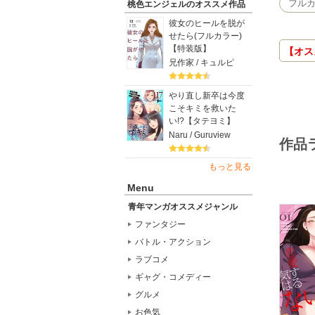
フル
桃色エンジェルのオススメ作品
彼女のヒールを脱が
せたら(フルカラー)
【特装版】
【オス
兄作家 / キュルピ
やり直し新卒は今度
こそキミを救いた
い!?【タテヨミ】
Naru / Guruview
作品
もっと見る
Menu
青年マンガオススメジャンル
ファンタジー
バトル・アクション
ラブコメ
ギャグ・コメディー
グルメ
お色気