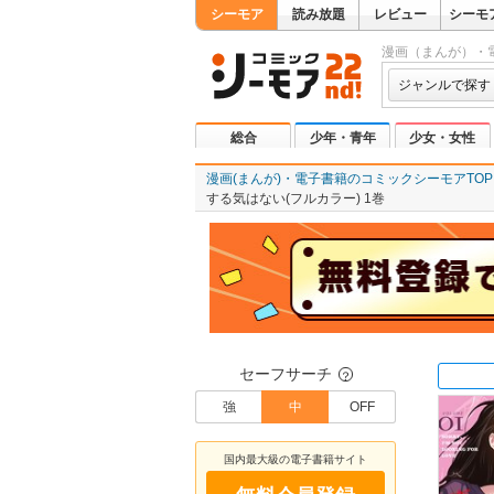
シーモア
読み放題
レビュー
シーモ
漫画（まんが）・
ジャンルで探す
総合
少年・青年
少女・女性
漫画(まんが)・電子書籍のコミックシーモアTOP
する気はない(フルカラー) 1巻
セーフサーチ
？
強
中
OFF
国内最大級の電子書籍サイト