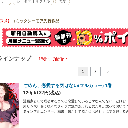
カラー
シーモアオリジナル
恋愛
スメ】
コミックシーモア先行作品
ラインナップ
18巻まで配信中！
1
2
>
ごめん、恋愛する気はない(フルカラー) 1巻
120pt/132円(税込)
漫画家として成功するまでは恋愛しているヒマなんてない！だけど
周りを取り巻く様々なタイプの魅力あふれる女たちが放っておいて
名インフルエンサー、秘書…果たして恭介は恋愛せずに夢を追えるの