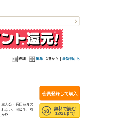
詳細
簡単
1巻から｜
最新刊から
会員登録して購入
、主人公・長田恭介の
無料で読む
くれない。同級生、有
0
¥
12/31まで
か!?