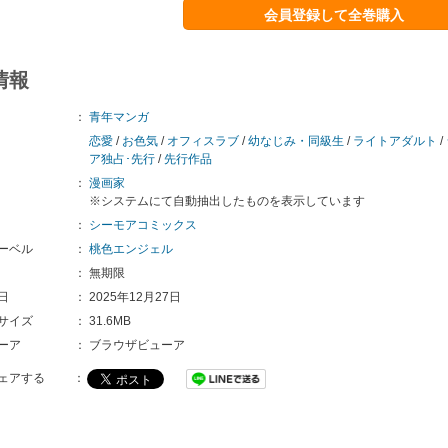
会員登録して全巻購入
情報
：
青年マンガ
恋愛
/
お色気
/
オフィスラブ
/
幼なじみ・同級生
/
ライトアダルト
/
ア独占･先行
/
先行作品
：
漫画家
※システムにて自動抽出したものを表示しています
：
シーモアコミックス
ーベル
：
桃色エンジェル
：
無期限
日
：
2025年12月27日
サイズ
：
31.6MB
ーア
：
ブラウザビューア
ェアする
：