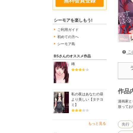
無料会員登録
シーモアを楽しもう!
ご利用ガイド
初めての方へ
シーモア島
こ
BSさんのオススメ作品
噂
作品
私の夜はあなたの昼
より美しい【タテヨ
漫画家と
ミ】
放ってお
もっと見る
先行