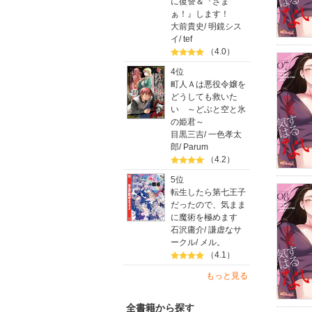
に復讐＆『ざま
ぁ！』します！
大前貴史
/
明鏡シス
イ
/
tef
（4.0）
4位
町人Ａは悪役令嬢を
どうしても救いた
い ～どぶと空と氷
の姫君～
目黒三吉
/
一色孝太
郎
/
Parum
（4.2）
5位
転生したら第七王子
だったので、気まま
に魔術を極めます
石沢庸介
/
謙虚なサ
ークル
/
メル。
（4.1）
もっと見る
全書籍から探す