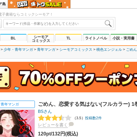
ア島
電子書籍ならコミックシーモア！
シーモア
BL
TL
ライトノベル
小説・実用書
コミックス
少年・青年マンガ
青年マンガ
シーモアコミックス
桃色エンジェル
ごめん
ごめん、恋愛する気はない(フルカラー) 1
青年マンガ
BSさん
（3.5）
投稿数2件
レビューを書く
120pt/132円(税込)