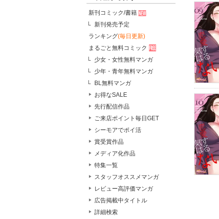
新刊コミック/書籍
新刊発売予定
ランキング
(毎日更新)
まるごと無料コミック
少女・女性無料マンガ
少年・青年無料マンガ
BL無料マンガ
お得なSALE
先行配信作品
ご来店ポイント毎日GET
シーモアでポイ活
賞受賞作品
メディア化作品
特集一覧
スタッフオススメマンガ
レビュー高評価マンガ
広告掲載中タイトル
詳細検索