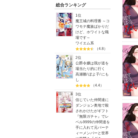
総合ランキング
1位
魔王城の料理番 ～コ
ワモテ魔族ばかりだ
けど、ホワイトな職
場です～
ワイエム系
（4.8）
2位
公爵令嬢は我が道を
場当たり的に行く
高瀬雛
/
ぽよ子
/
にも
し
（4.4）
3位
信じていた仲間達に
ダンジョン奥地で殺
されかけたがギフト
『無限ガチャ』でレ
ベル9999の仲間達を
手に入れて元パーテ
ィーメンバーと世界