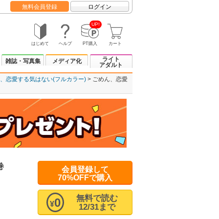
無料会員登録
ログイン
UP!
はじめて
ヘルプ
PT購入
カート
ライト
雑誌・写真集
メディア化
アダルト
、恋愛する気はない(フルカラー)
ごめん、恋愛
巻
会員登録して
70%OFFで購入
無料で読む
0
¥
12/31まで