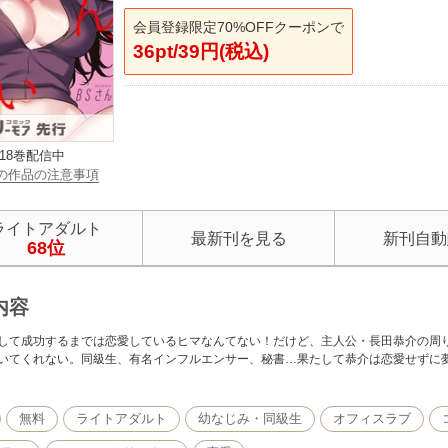
会員登録限定70%OFFクーポンで
36pt/39円(税込)
18巻配信中
の作品の注意事項
ライトアダルト
最新刊を見る
新刊自動
68位
内容
して成功するまでは恋愛しているヒマなんてない！だけど、主人公・長田恭介の周
いてくれない。同級生、有名インフルエンサー、秘書…果たして恭介は恋愛せずに夢
無料
ライトアダルト
幼なじみ・同級生
オフィスラブ