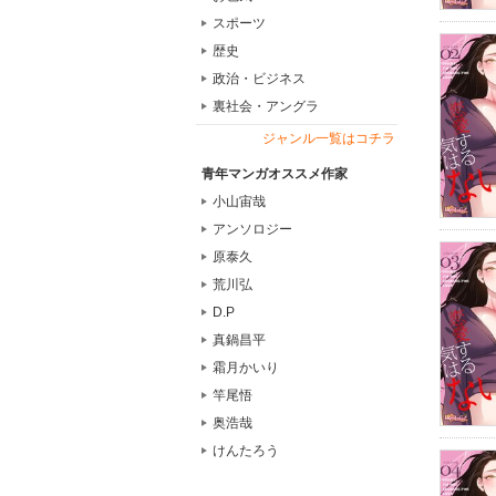
スポーツ
歴史
政治・ビジネス
裏社会・アングラ
ジャンル一覧はコチラ
青年マンガオススメ作家
小山宙哉
アンソロジー
原泰久
荒川弘
D.P
真鍋昌平
霜月かいり
竿尾悟
奥浩哉
けんたろう