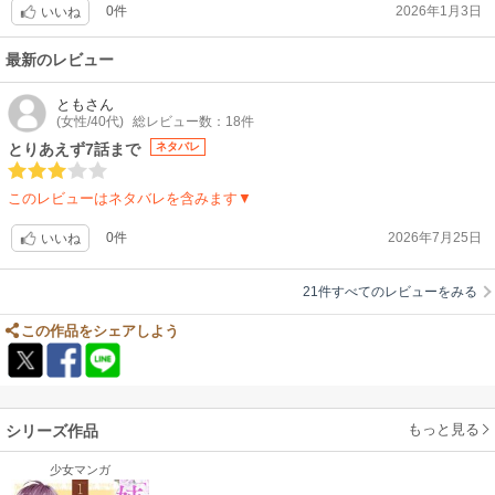
0件
2026年1月3日
いいね
最新のレビュー
とも
さん
(女性/40代)
総レビュー数：18件
とりあえず7話まで
ネタバレ
このレビューはネタバレを含みます▼
0件
2026年7月25日
いいね
21件すべてのレビューをみる
この作品をシェアしよう
もっと見る
シリーズ作品
少女マンガ