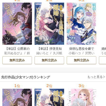
【単話】公爵家の
【単話】拝啓見知
病弱な悪役令嬢で
婚
彩川ぬるぴょ
/
鈴
紬いろと
/
久川航
小箱ハコ
/
沢野い
う
長女でした
らぬ旦那様、離婚
すが、婚約者が過
娼
音さや
/
たむ
璃
/
あいるむ
ずみ
していただきます
保護すぎて逃げ出
無料立読み
無料立読み
無料立読み
したい(私たち犬猿
の仲でしたよ
ね！？)
もっと見る
先行作品(少女マンガ)ランキング
1
2
3
位
位
位