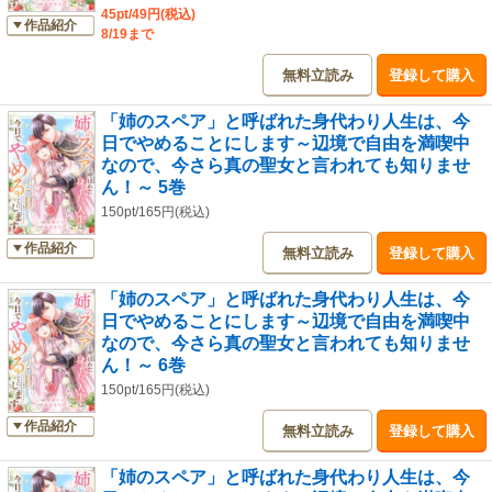
45pt/49円(税込)
作品紹介
8/19まで
無料立読み
登録して購入
「姉のスペア」と呼ばれた身代わり人生は、今
日でやめることにします～辺境で自由を満喫中
なので、今さら真の聖女と言われても知りませ
ん！～ 5巻
150pt/165円(税込)
作品紹介
無料立読み
登録して購入
「姉のスペア」と呼ばれた身代わり人生は、今
日でやめることにします～辺境で自由を満喫中
なので、今さら真の聖女と言われても知りませ
ん！～ 6巻
150pt/165円(税込)
作品紹介
無料立読み
登録して購入
「姉のスペア」と呼ばれた身代わり人生は、今