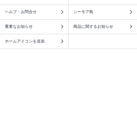
ヘルプ・お問合せ
シーモア島
重要なお知らせ
商品に関するお知らせ
ホームアイコンを追加
本棚アプリを無料ダウンロード！
本棚アプリについて
このサイトについて
推奨環境
利用規約
ISBN検索
プライバシーポリシー
情報セキュリティーポリシー
特定商取引法に基づく表示
安心してお使いいただくために
ABJマークは、この電子書店・電子書籍配信サービスが、 著作権者からコンテ
ンツ使用許諾を得た正規版配信サービスであることを示す登録商標（登録番号
第6091713号）です。 詳しくは［ABJマーク］または［電子出版制作・流通協
議会］で検索してください。