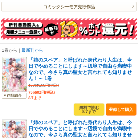
コミックシーモア先行作品
1巻から
｜
最新刊から
「姉のスペア」と呼ばれた身代わり人生は、今
日でやめることにします～辺境で自由を満喫中
なので、今さら真の聖女と言われても知りませ
ん！～ 1巻
150pt/165円(税込)
75pt/82円(税込)
作品紹介
8/7まで
無料で読む
登録して購入
8/7まで
「姉のスペア」と呼ばれた身代わり人生は、今
日でやめることにします～辺境で自由を満喫中
なので、今さら真の聖女と言われても知りませ