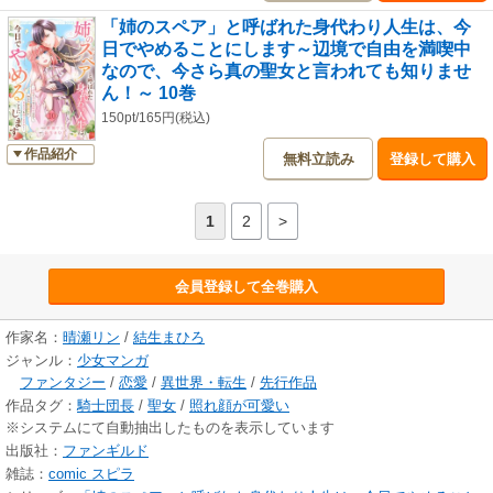
「姉のスペア」と呼ばれた身代わり人生は、今
日でやめることにします～辺境で自由を満喫中
なので、今さら真の聖女と言われても知りませ
ん！～ 10巻
150pt/165円(税込)
作品紹介
無料立読み
登録して購入
1
2
>
会員登録して全巻購入
作家名：
晴瀬リン
/
結生まひろ
ジャンル：
少女マンガ
ファンタジー
/
恋愛
/
異世界・転生
/
先行作品
作品タグ：
騎士団長
/
聖女
/
照れ顔が可愛い
※システムにて自動抽出したものを表示しています
出版社：
ファンギルド
雑誌：
comic スピラ