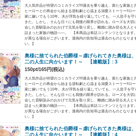
大人気作品が待望のコミカライズ!!!!過去を乗り越え、新たな家族
ヒーローとの再会から始まる逆転劇と心温まる溺愛ストーリー!!ロ
家に嫁いでもう10年。夫が浮気を繰り返していても、一人息子を守
きた。しかし、そんな日々にも我慢の限界が訪れる。ローズを大切
会した昔馴染みのおかげで元気を取り戻し、離婚に踏み切る夫人と
詰まった家族の物語――。 【本商品は単話コンテンツとなります
が異なる場合がございます。漫画内の告知等は過去のものとなりま
い。】
奥様に捨てられた伯爵様～虐げられてきた奥様は
二の人生に向かいます！～ 【連載版】: 3
150pt/165円(税込)
大人気作品が待望のコミカライズ!!!!過去を乗り越え、新たな家族
ヒーローとの再会から始まる逆転劇と心温まる溺愛ストーリー!!ロ
家に嫁いでもう10年。夫が浮気を繰り返していても、一人息子を守
きた。しかし、そんな日々にも我慢の限界が訪れる。ローズを大切
会した昔馴染みのおかげで元気を取り戻し、離婚に踏み切る夫人と
詰まった家族の物語――。 【本商品は単話コンテンツとなります
が異なる場合がございます。漫画内の告知等は過去のものとなりま
い。】
奥様に捨てられた伯爵様～虐げられてきた奥様は
二の人生に向かいます！～ 【連載版】: 4