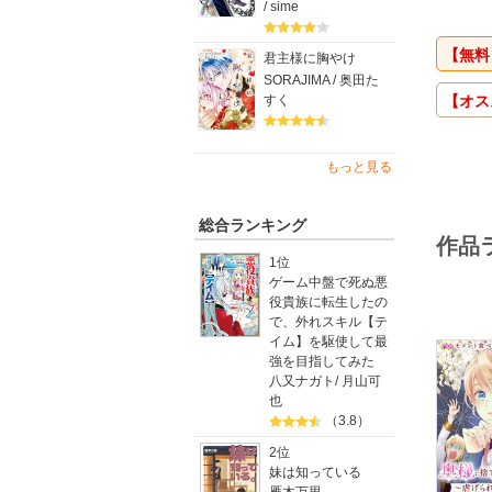
/ sime
【無料
君主様に胸やけ
SORAJIMA / 奥田た
【オス
すく
もっと見る
総合ランキング
作品
1位
ゲーム中盤で死ぬ悪
役貴族に転生したの
で、外れスキル【テ
イム】を駆使して最
強を目指してみた
八又ナガト
/
月山可
也
（3.8）
2位
妹は知っている