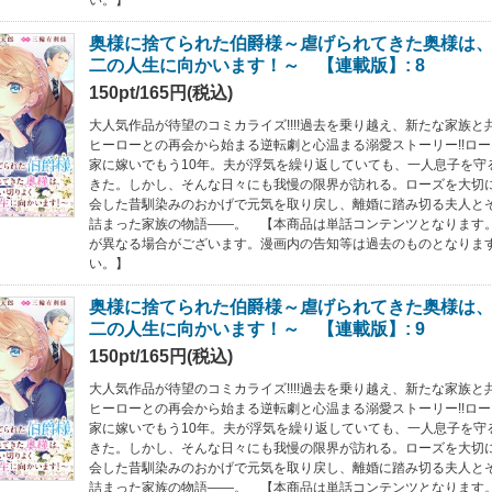
奥様に捨てられた伯爵様～虐げられてきた奥様は
二の人生に向かいます！～ 【連載版】: 8
150pt/165円(税込)
大人気作品が待望のコミカライズ!!!!過去を乗り越え、新たな家族
ヒーローとの再会から始まる逆転劇と心温まる溺愛ストーリー!!ロ
家に嫁いでもう10年。夫が浮気を繰り返していても、一人息子を守
きた。しかし、そんな日々にも我慢の限界が訪れる。ローズを大切
会した昔馴染みのおかげで元気を取り戻し、離婚に踏み切る夫人と
詰まった家族の物語――。 【本商品は単話コンテンツとなります
が異なる場合がございます。漫画内の告知等は過去のものとなりま
い。】
奥様に捨てられた伯爵様～虐げられてきた奥様は
二の人生に向かいます！～ 【連載版】: 9
150pt/165円(税込)
大人気作品が待望のコミカライズ!!!!過去を乗り越え、新たな家族
ヒーローとの再会から始まる逆転劇と心温まる溺愛ストーリー!!ロ
家に嫁いでもう10年。夫が浮気を繰り返していても、一人息子を守
きた。しかし、そんな日々にも我慢の限界が訪れる。ローズを大切
会した昔馴染みのおかげで元気を取り戻し、離婚に踏み切る夫人と
詰まった家族の物語――。 【本商品は単話コンテンツとなります