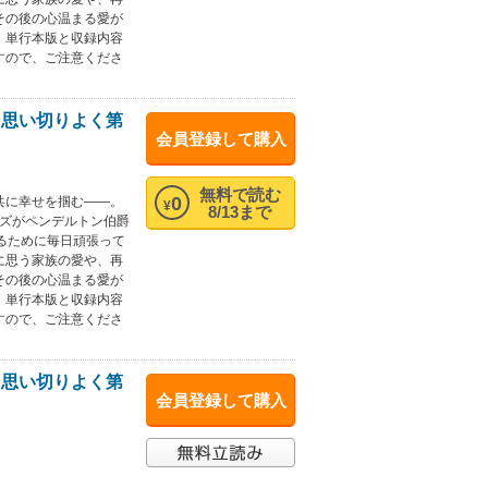
その後の心温まる愛が
。単行本版と収録内容
すので、ご注意くださ
、思い切りよく第
会員登録して購入
無料で読む
0
と共に幸せを掴む――。
¥
8/13まで
ーズがペンデルトン伯爵
るために毎日頑張って
に思う家族の愛や、再
その後の心温まる愛が
。単行本版と収録内容
すので、ご注意くださ
、思い切りよく第
会員登録して購入