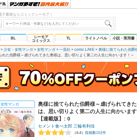
ア島
電子書籍ならコミックシーモア！
シーモア
BL
TL
ライトノベル
小説・実用書
コミックス
少女・女性マンガ
女性マンガ
一迅社
comic LAKE
奥様に捨てられた伯爵
られた伯爵様～虐げられてきた奥様は、思い切りよく第二の人生に向かいます！～ 【連
奥様に捨てられた伯爵様～虐げられてきた
女性マンガ
は、思い切りよく第二の人生に向かいます
【連載版】: 0
セメント食べ太郎
三輪有利佳
（4.4）
投稿数102件