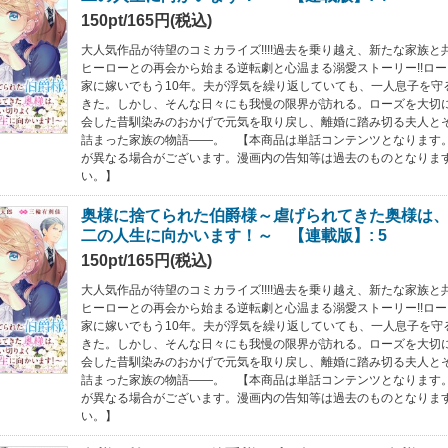
150pt/165円(税込)
大人気作品が待望のコミカライズ!!!!過去を乗り越え、新たな家族
ヒーローとの再会から始まる逆転劇と心温まる溺愛ストーリー!!ロ
家に嫁いでもう10年。夫が浮気を繰り返していても、一人息子を守
きた。しかし、そんな日々にも我慢の限界が訪れる。ローズを大切
会した昔馴染みのおかげで元気を取り戻し、離婚に踏み切る夫人と
詰まった家族の物語――。 【本商品は単話コンテンツとなります
が異なる場合がございます。漫画内の告知等は過去のものとなりま
い。】
奥様に捨てられた伯爵様～虐げられてきた奥様は
二の人生に向かいます！～ 【連載版】: 5
150pt/165円(税込)
大人気作品が待望のコミカライズ!!!!過去を乗り越え、新たな家族
ヒーローとの再会から始まる逆転劇と心温まる溺愛ストーリー!!ロ
家に嫁いでもう10年。夫が浮気を繰り返していても、一人息子を守
きた。しかし、そんな日々にも我慢の限界が訪れる。ローズを大切
会した昔馴染みのおかげで元気を取り戻し、離婚に踏み切る夫人と
詰まった家族の物語――。 【本商品は単話コンテンツとなります
が異なる場合がございます。漫画内の告知等は過去のものとなりま
い。】