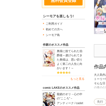
無料会員登録
シーモアを楽しもう!
ご利用ガイド
初めての方へ
シーモア島
作家のオススメ作品
奥様に捨てられた伯
爵様～虐げられてき
た奥様は、思い切り
よく第二の人生に向
作品
かいます！～
大人気作
もっと見る
トーリー
そんな日
の後の心
comic LAKEのオススメ作品
内の告知
龍鎖のオリ－心の中
の“こころ”－
先行
アンティーク / cadet