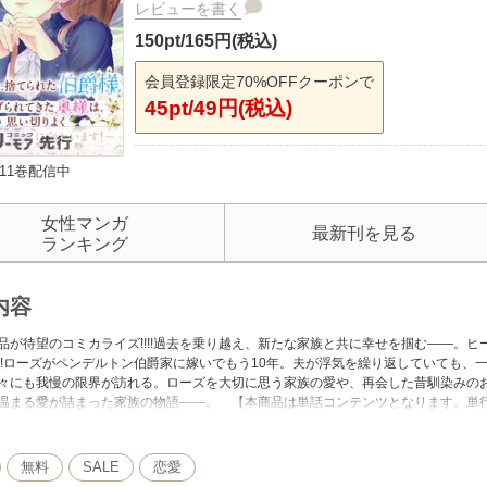
レビューを書く
150pt/165円(税込)
会員登録限定70%OFFクーポンで
45pt/49円(税込)
11巻配信中
女性マンガ
最新刊を見る
ランキング
内容
品が待望のコミカライズ!!!!過去を乗り越え、新たな家族と共に幸せを掴む――。
!!ローズがペンデルトン伯爵家に嫁いでもう10年。夫が浮気を繰り返していても、
々にも我慢の限界が訪れる。ローズを大切に思う家族の愛や、再会した昔馴染みの
温まる愛が詰まった家族の物語――。 【本商品は単話コンテンツとなります。単
等は過去のものとなりますので、ご注意ください。】
無料
SALE
恋愛