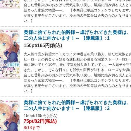
会した昔馴染みのおかげで元気を取り戻し、離婚に踏み切る夫人と
詰まった家族の物語――。 【本商品は単話コンテンツとなります
が異なる場合がございます。漫画内の告知等は過去のものとなりま
い。】
奥様に捨てられた伯爵様～虐げられてきた奥様は
二の人生に向かいます！～ 【連載版】: 1
150pt/165円(税込)
大人気作品が待望のコミカライズ!!!!過去を乗り越え、新たな家族
ヒーローとの再会から始まる逆転劇と心温まる溺愛ストーリー!!ロ
家に嫁いでもう10年。夫が浮気を繰り返していても、一人息子を守
きた。しかし、そんな日々にも我慢の限界が訪れる。ローズを大切
会した昔馴染みのおかげで元気を取り戻し、離婚に踏み切る夫人と
詰まった家族の物語――。 【本商品は単話コンテンツとなります
が異なる場合がございます。漫画内の告知等は過去のものとなりま
い。】
奥様に捨てられた伯爵様～虐げられてきた奥様は
二の人生に向かいます！～ 【連載版】: 2
150pt/165円(税込)
75pt/82円(税込)
8/13まで