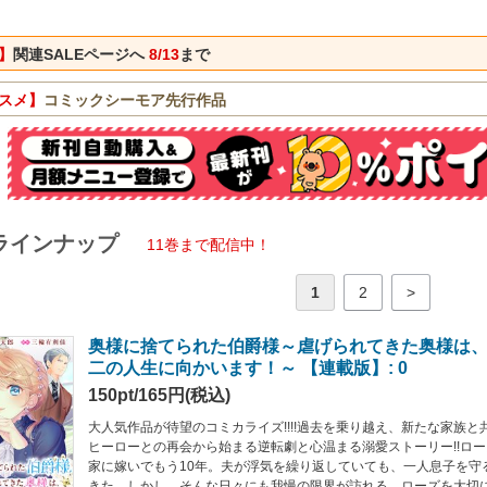
】
関連SALEページへ
8/13
まで
スメ】
コミックシーモア先行作品
ラインナップ
11巻まで配信中！
1
2
>
奥様に捨てられた伯爵様～虐げられてきた奥様は
二の人生に向かいます！～ 【連載版】: 0
150pt/165円(税込)
大人気作品が待望のコミカライズ!!!!過去を乗り越え、新たな家族
ヒーローとの再会から始まる逆転劇と心温まる溺愛ストーリー!!ロ
家に嫁いでもう10年。夫が浮気を繰り返していても、一人息子を守
きた。しかし、そんな日々にも我慢の限界が訪れる。ローズを大切