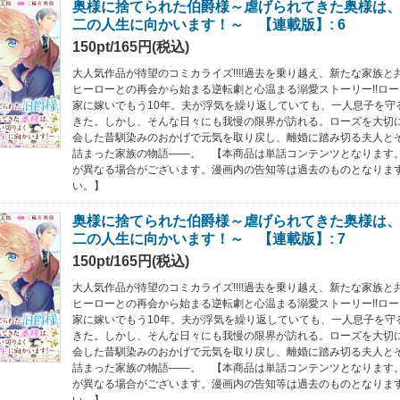
奥様に捨てられた伯爵様～虐げられてきた奥様は
二の人生に向かいます！～ 【連載版】: 6
150pt/165円(税込)
大人気作品が待望のコミカライズ!!!!過去を乗り越え、新たな家族
ヒーローとの再会から始まる逆転劇と心温まる溺愛ストーリー!!ロ
家に嫁いでもう10年。夫が浮気を繰り返していても、一人息子を守
きた。しかし、そんな日々にも我慢の限界が訪れる。ローズを大切
会した昔馴染みのおかげで元気を取り戻し、離婚に踏み切る夫人と
詰まった家族の物語――。 【本商品は単話コンテンツとなります
が異なる場合がございます。漫画内の告知等は過去のものとなりま
い。】
奥様に捨てられた伯爵様～虐げられてきた奥様は
二の人生に向かいます！～ 【連載版】: 7
150pt/165円(税込)
大人気作品が待望のコミカライズ!!!!過去を乗り越え、新たな家族
ヒーローとの再会から始まる逆転劇と心温まる溺愛ストーリー!!ロ
家に嫁いでもう10年。夫が浮気を繰り返していても、一人息子を守
きた。しかし、そんな日々にも我慢の限界が訪れる。ローズを大切
会した昔馴染みのおかげで元気を取り戻し、離婚に踏み切る夫人と
詰まった家族の物語――。 【本商品は単話コンテンツとなります
が異なる場合がございます。漫画内の告知等は過去のものとなりま
い。】