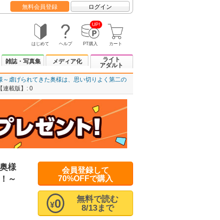
無料会員登録
ログイン
UP!
はじめて
ヘルプ
PT購入
カート
ライト
雑誌・写真集
メディア化
アダルト
様～虐げられてきた奥様は、思い切りよく第二の
載版】: 0
奥様
会員登録して
！～
70%OFFで購入
無料で読む
0
¥
8/13まで