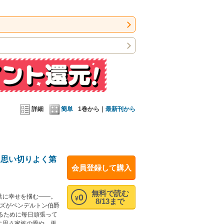
詳細
簡単
1巻から｜
最新刊から
、思い切りよく第
会員登録して購入
無料で読む
0
と共に幸せを掴む――。
¥
8/13まで
ーズがペンデルトン伯爵
るために毎日頑張って
に思う家族の愛や、再