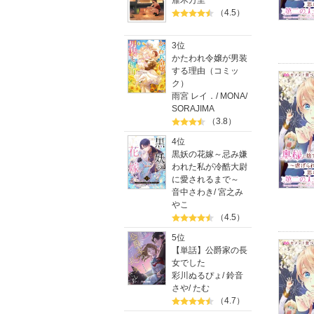
雁木万里
（4.5）
3位
かたわれ令嬢が男装
する理由（コミッ
ク）
雨宮 レイ．
/
MONA
/
SORAJIMA
（3.8）
4位
黒妖の花嫁～忌み嫌
われた私が冷酷大尉
に愛されるまで～
音中さわき
/
宮之み
やこ
（4.5）
5位
【単話】公爵家の長
女でした
彩川ぬるぴょ
/
鈴音
さや
/
たむ
（4.7）