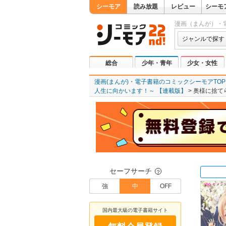
シーモア
読み放題
レビュー
シーモ
漫画（まんが）・
ジャンルで探す
総合
少年・青年
少女・女性
漫画(まんが)・電子書籍のコミックシーモアTOP
人生に向かいます！～ 【連載版】
奥様に捨て
セーフサーチ
？
強
中
OFF
国内最大級の電子書籍サイト