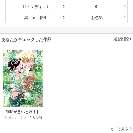
TL・レディコミ
BL
異世界・転生
お色気
履歴削除
あなたがチェックした作品
気味が悪いと蔑まれ
サイハラナオ
/
COM
た令嬢ですが、女嫌
IC ROOM
いの辺境伯様は私を
もっと見る
娶って溺愛してくだ