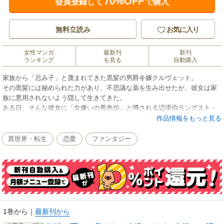
70%OFF
会員登録して
で購入
無料立読み
お気に入り
女性マンガ
最新刊
新刊
ランキング
を見る
自動購入
家族から「忌み子」と蔑まれてきた黒髪の男爵令嬢クルヴェット。
その黒髪には秘められた力があり、不思議な薬を生み出せたが、彼女は家
族に悪用されないよう隠して生きてきた。
ある日、そんな彼女に「女嫌いの男色伯」と噂される辺境伯ラングスト・
テルミドールから突然縁談が舞い込んでくる。
作品情報をもっと見る
クルヴェットは不審に思いつつも、真相を確かめようと薬で姿を変えて辺
境伯に会いに行く。しかし、彼女を待っていたのは思いもよらぬ熱烈なア
異世界・転生
恋愛
ファンタジー
プローチで・・・！？
※この作品の1・2巻は『溺れるほど愛されて、幸せになってみせますわ！
アンソロジーコミック19巻』の収録作品です。重複購入にご注意くださ
い。
1巻から
｜
最新刊から