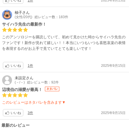
1件
2025年9月15日
いいね
柚子
さん
(女性/20代)
総レビュー数：183件
サイハラ先生の最新作！
このアンソロジーを購読していて、初めて見かけた時からサイハラ先生の
ファンです！新作が見れて嬉しい！！本当にいつもいつも喜怒哀楽の表情
を表現するのがお上手で見ていてとても楽しいです！
1件
2025年9月15日
いいね
未設定
さん
(－/－)
総レビュー数：92件
辺境伯の溺愛が最高！
ネタバレ
このレビューはネタバレを含みます▼
3件
2025年9月15日
いいね
最新のレビュー