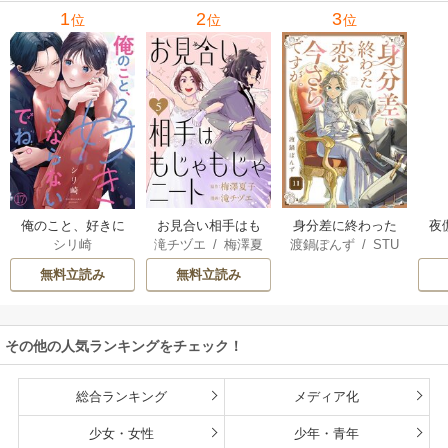
1
2
3
位
位
位
俺のこと、好きに
お見合い相手はも
身分差に終わった
夜
シリ崎
滝チヅエ
/
梅澤夏
渡鍋ぽんず
/
STU
ならないでね。
じゃもじゃニート
恋を、今さらです
は
子（エブリスタ）
DIO ZOON
が。
さ
無料立読み
無料立読み
その他の人気ランキングをチェック！
総合ランキング
メディア化
少女・女性
少年・青年