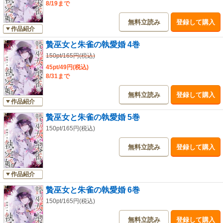
8/19まで
無料立読み
登録して購入
作品紹介
贄巫女と朱雀の執愛婚 4巻
150pt/165円(税込)
45pt/49円(税込)
8/31まで
無料立読み
登録して購入
作品紹介
贄巫女と朱雀の執愛婚 5巻
150pt/165円(税込)
無料立読み
登録して購入
作品紹介
贄巫女と朱雀の執愛婚 6巻
150pt/165円(税込)
無料立読み
登録して購入