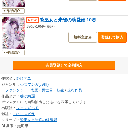
作品紹介
贄巫女と朱雀の執愛婚 10巻
150pt/165円(税込)
無料立読み
登録して購入
作品紹介
会員登録して全巻購入
作家名：
野崎アユ
ジャンル：
少女マンガ(79位)
ファンタジー
/
恋愛
/
異世界・転生
/
先行作品
作品タグ：
絵が綺麗
※システムにて自動抽出したものを表示しています
出版社：
ファンギルド
雑誌：
comic スピラ
シリーズ：
贄巫女と朱雀の執愛婚
DL期限：無期限