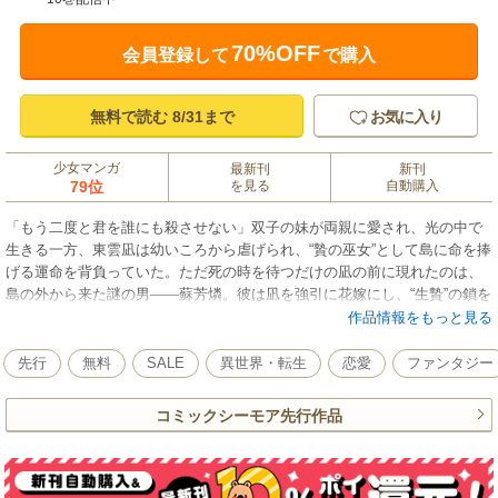
70%OFF
会員登録して
で購入
無料で読む 8/31まで
お気に入り
少女マンガ
最新刊
新刊
79位
を見る
自動購入
「もう二度と君を誰にも殺させない」双子の妹が両親に愛され、光の中で
生きる一方、東雲凪は幼いころから虐げられ、“贄の巫女”として島に命を捧
げる運命を背負っていた。ただ死の時を待つだけの凪の前に現れたのは、
島の外から来た謎の男――蘇芳燐。彼は凪を強引に花嫁にし、“生贄”の鎖を
断ち切る。どうやら2人には前世からの強い結びつきがあるようでーー？百
作品情報をもっと見る
年の時を超え禁断の愛が運命を動かす、シンデレラ×ラブサスペンス開幕ー
ー！
先行
無料
SALE
異世界・転生
恋愛
ファンタジー
コミックシーモア先行作品