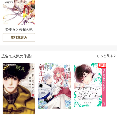
贄巫女と朱雀の執
愛婚【単行本版】
無料立読み
もっと見る
広告で人気の作品!
無料