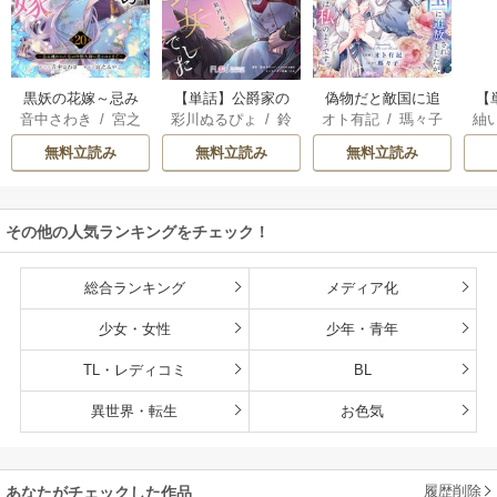
黒妖の花嫁～忌み
【単話】公爵家の
偽物だと敵国に追
【
音中さわき
/
宮之
彩川ぬるぴょ
/
鈴
オト有記
/
瑪々子
紬
嫌われた私が冷酷
長女でした
放されましたが、
ら
みやこ
音さや
/
たむ
大尉に愛されるま
どうやら本物の聖
し
無料立読み
無料立読み
無料立読み
で～
女は私のようで
す。
その他の人気ランキングをチェック！
総合ランキング
メディア化
少女・女性
少年・青年
TL・レディコミ
BL
異世界・転生
お色気
履歴削除
あなたがチェックした作品