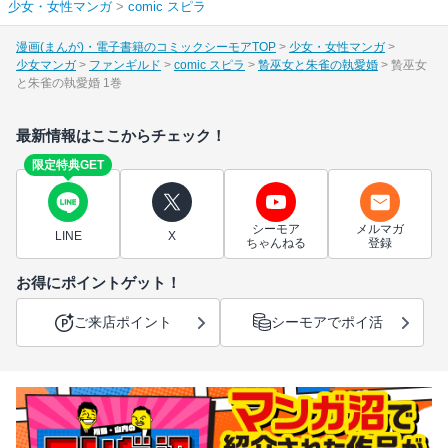
少女・女性マンガ
>
comic スピラ
漫画(まんが)・電子書籍のコミックシーモアTOP
少女・女性マンガ
少女マンガ
ファンギルド
comic スピラ
贄巫女と朱雀の執愛婚
贄巫女
と朱雀の執愛婚 1巻
最新情報はここからチェック！
限定特典GET
シーモア
メルマガ
LINE
X
ちゃんねる
登録
お得にポイントゲット！
ご来店ポイント
シーモアでポイ活