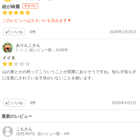
絵が綺麗
ネタバレ
このレビューはネタバレを含みます▼
0件
2026年1月26日
いいね
ありんこ
さん
(－/－)
総レビュー数：4198件
イイネ
山の奥とかの村ってこういうことが実際にありそうですね。知らず知らず
に生贄にされている子供がいないことを願います。
0件
2026年4月2日
いいね
最新のレビュー
こち
さん
(女性/40代)
総レビュー数：4件