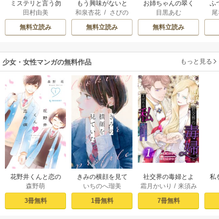
ミステリと言う勿
もう興味がないと
お姉ちゃんの翠く
ふ
田村由美
和泉杏花
/
さびの
目黒あむ
尾
れ
離婚された令嬢の
ん
は
ぶち
意外と楽しい新生
雛
無料立読み
無料立読み
無料立読み
活
もっと見る
少女・女性マンガの無料作品
社交界の毒婦とよ
花野井くんと恋の
きみの横顔を見て
私
霜月かいり
/
来須み
森野萌
いちのへ瑠美
ばれる私～素敵な
病（１）
いた（１）
かん
辺境伯令息に腕を
［ば
7冊無料
3冊無料
1冊無料
折られたので、責
任とってもらいま