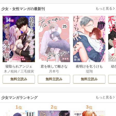
す～［ばら売り］
もっと見る
第1話
少女・女性マンガの最新刊
幼
寝取られアンジェ
君を映して離さな
夜明けを乞うけも
木ノ枝純
/
三毛猫寅
月本弓
堤翔
ニカと鬼畜伯爵
い[ばら売り] 25巻
のたち[ばら売り] 2
次
［ばら売り］ 14巻
8-29巻
無料立読み
無料立読み
無料立読み
もっと見る
少女マンガランキング
1
2
3
位
位
位