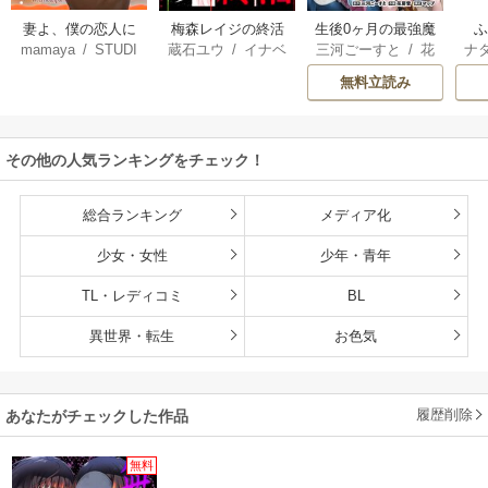
妻よ、僕の恋人に
梅森レイジの終活
生後0ヶ月の最強魔
mamaya
/
STUDI
蔵石ユウ
/
イナベ
三河ごーすと
/
花
ナ
なってくれません
王 食べるだけ強
O ZOON
カズ
/
STUDIO ZO
房雪
/
マップ
核
か？
くなるチート能力
無料立読み
ON
持ち転生者だけど
赤ちゃんなので英
雄たちの母乳で成
その他の人気ランキングをチェック！
長して無双します
総合ランキング
メディア化
少女・女性
少年・青年
TL・レディコミ
BL
異世界・転生
お色気
履歴削除
あなたがチェックした作品
無料