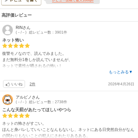
高評価レビュー
RIN
さん
(－/－)
総レビュー数：3901件
ネット怖い
復讐モノなので、読んでみました。
まだ無料分1巻しか読んでいませんが、
ネットで素性が晒されるの怖い！
何も悪いことしていない天さんは、逆恨みされたのですが、
もっとみる▼
どのように復讐するのか気になります…
2件
2026年4月26日
いいね
アルビノ
さん
(－/－)
総レビュー数：2738件
こんな天罰があたってほしいやつら
ネットの怖さがすごい。
ほんと身バレしていいことなんもないし、ネットにある日突然自分がなん
の関わりもないことの犯人にされたりあるある。