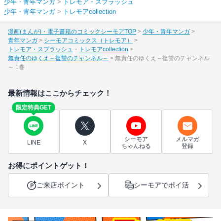
少年・青年マンガ
>
トレモア・スプラッシュ
少年・青年マンガ
>
トレモアcollection
漫画(まんが)・電子書籍のコミックシーモアTOP
少年・青年マンガ
青年マンガ
シーモアコミックス（トレモア）
トレモア・スプラッシュ
トレモアcollection
無責任のゆくえ～復讐のチャンネル～
無責任のゆくえ～復讐のチャンネル
～ 1巻
最新情報はここからチェック！
限定特典GET
シーモア
メルマガ
LINE
X
ちゃんねる
登録
お得にポイントゲット！
ご来店ポイント
シーモアでポイ活