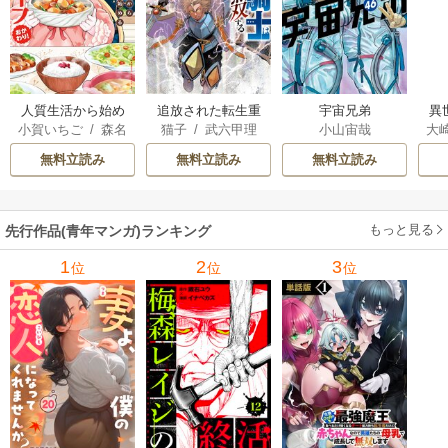
人質生活から始め
追放された転生重
宇宙兄弟
異
小賀いちご
/
森名
猫子
/
武六甲理
小山宙哉
大
るスローライフ
騎士はゲーム知識
は
尚
衣
/
じゃいあん
Ａ
で無双する
出
無料立読み
無料立読み
無料立読み
で
サ
もっと見る
先行作品(青年マンガ)ランキング
1
2
3
位
位
位