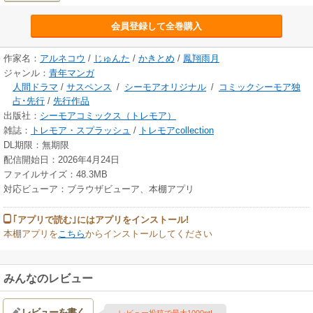
会員登録して全巻購入
作家名：
アルネコウ
/
じゅんた
/
かきとめ
/
鳳翔雨月
ジャンル：
青年マンガ
人間ドラマ
/
サスペンス
/
シーモアオリジナル
/
コミックシーモア独
占･先行
/
先行作品
出版社：
シーモアコミックス（トレモア）
雑誌：
トレモア・スプラッシュ
/
トレモアcollection
DL期限：無期限
配信開始日：2026年4月24日
ファイルサイズ：48.3MB
対応ビューア：ブラウザビューア、本棚アプリ
｢アプリで読む｣にはアプリをインストール!
本棚アプリを
こちら
からインストールしてください
みんなのレビュー
レビューを書く
レビュー投稿で最大1000pt!