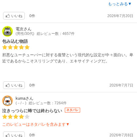
ひどいめにあったヒロイン。がんばれー
もっとみる▼
0件
2026年7月20日
いいね
電次
さん
(男性/30代)
総レビュー数：4657件
包み込む物語
邪悪なユーチューバーに対する復讐という現代的な設定が中々面白い。卑
近であるからこそスリリングであり、エキサイティングだ。
0件
2026年7月7日
いいね
kuma
さん
(－/－)
総レビュー数：7264件
泣きっつらに蜂では終わらない
ネタバレ
このレビューはネタバレを含みます▼
0件
2026年7月8日
いいね