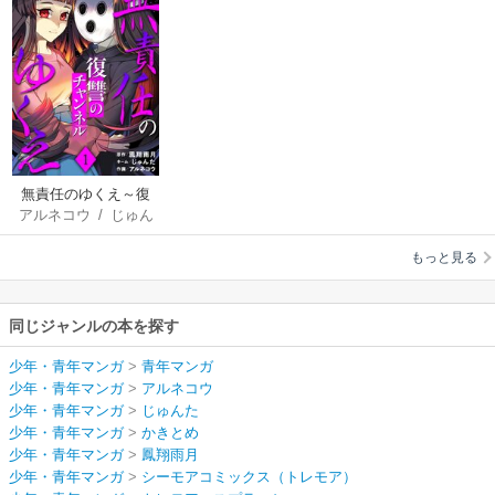
無責任のゆくえ～復
アルネコウ
/
じゅん
讐のチャンネル～
た
/
かきとめ
/
鳳翔
もっと見る
雨月
同じジャンルの本を探す
少年・青年マンガ
>
青年マンガ
少年・青年マンガ
>
アルネコウ
少年・青年マンガ
>
じゅんた
少年・青年マンガ
>
かきとめ
少年・青年マンガ
>
鳳翔雨月
少年・青年マンガ
>
シーモアコミックス（トレモア）