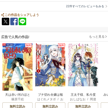
22件すべてのレビューをみる
この作品をシェアしよう
もっと見る
広告で人気の作品!
無料
無料
天は赤い河のほと
ブチ切れ令嬢は報
王太子様、私今度
み
篠原千絵
はぐれメタボ
/
お
おしばなお
/
岡達
り
復を誓いました。
こそあなたに殺さ
おのいも
/
昌未
英茉
/
先崎真琴
れたくないんで
無料立読み
無料立読み
無料立読み