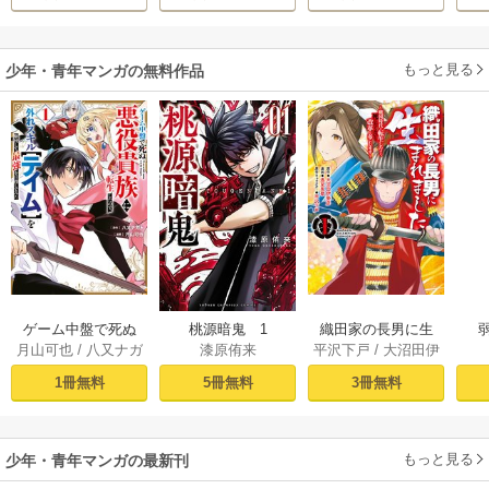
す！ ～聖女に嵌め
られた貧乏令嬢、
二度目は串刺し回
もっと見る
少年・青年マンガの無料作品
避します！～
ゲーム中盤で死ぬ
桃源暗鬼 1
織田家の長男に生
月山可也
/
八又ナガ
漆原侑来
平沢下戸
/
大沼田伊
悪役貴族に転生し
まれました～戦国
ト
勢彦
/
逸見兎歌
たので、外れスキ
時代に転生したけ
1冊無料
5冊無料
3冊無料
ル【テイム】を駆
ど、死にたくない
使して最強を目指
ので改革を起こし
してみた（１）
ます～ 1
もっと見る
少年・青年マンガの最新刊