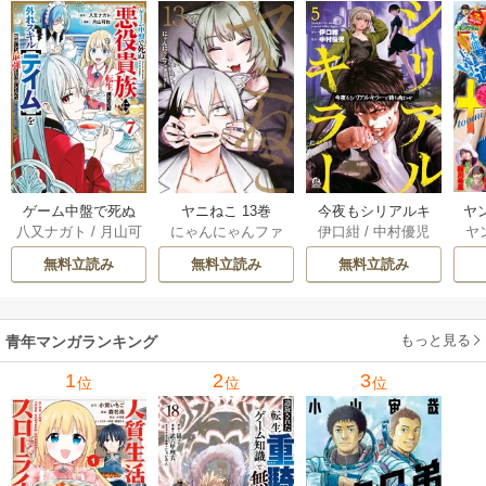
ゲーム中盤で死ぬ
ヤニねこ 13巻
今夜もシリアルキ
ヤ
八又ナガト
/
月山可
にゃんにゃんファ
伊口紺
/
中村優児
ヤ
悪役貴族に転生し
ラーと待ち合わせ 5
也
クトリー
たので、外れスキ
巻
無料立読み
無料立読み
無料立読み
ル【テイム】を駆
使して最強を目指
してみた 7巻
もっと見る
青年マンガランキング
1
2
3
位
位
位