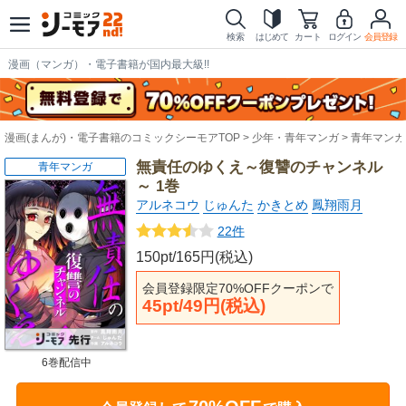
検索
はじめて
カート
ログイン
会員登録
漫画（マンガ）・電子書籍が国内最大級!!
漫画(まんが)・電子書籍のコミックシーモアTOP
少年・青年マンガ
青年マンガ
無責任のゆくえ～復讐のチャンネル
青年マンガ
～ 1巻
アルネコウ
じゅんた
かきとめ
鳳翔雨月
22件
150pt/165円(税込)
会員登録限定70%OFFクーポンで
45pt/49円(税込)
6巻配信中