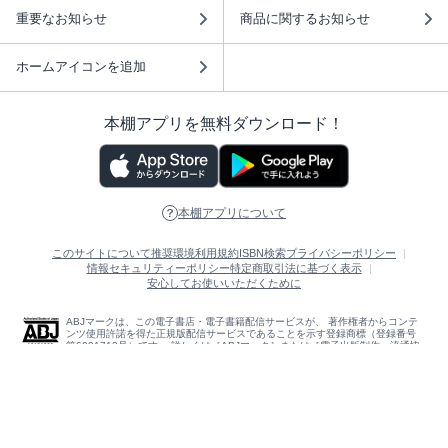
重要なお知らせ
商品に関するお知らせ
ホームアイコンを追加
本棚アプリを無料ダウンロード！
本棚アプリについて
このサイトについて
推奨環境
利用規約
ISBN検索
プライバシーポリシー
情報セキュリティーポリシー
特定商取引法に基づく表示
安心してお使いいただくために
ABJマークは、この電子書店・電子書籍配信サービスが、 著作権者からコンテ
ンツ使用許諾を得た正規版配信サービスであることを示す登録商標（登録番号
第6091713号）です。 詳しくは［ABJマーク］または［電子出版制作・流通協
議会］で検索してください。
(C)NTTソルマーレ