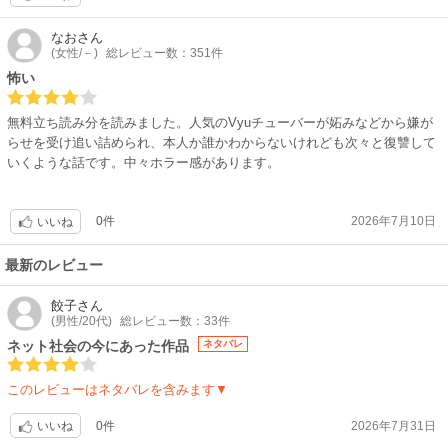
なお
さん
(女性/－)
総レビュー数：351件
怖い
無料立ち読み分を読みました。人気のVyuチューバーが妬みなどから嫌が
らせを受け追い詰められ、本人か誰かわからないけれども次々と復讐して
いくような話です。中々ホラー感があります。
0件
2026年7月10日
いいね
最新のレビュー
餃子
さん
(男性/20代)
総レビュー数：33件
ネット社会の今にあった作品
ネタバレ
このレビューはネタバレを含みます▼
0件
2026年7月31日
いいね