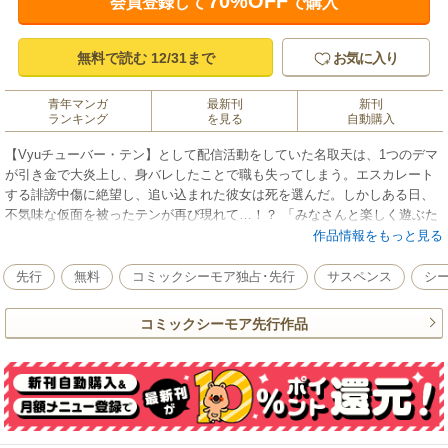
70%OFF
会員登録して
で購入
無料で読む 12/31まで
お気に入り
青年マンガ
最新刊
新刊
ランキング
を見る
自動購入
【Vyuチューバー・テン】として配信活動をしていた名取天は、1つのデマ
が引き金で大炎上し、身バレしたことで職も失ってしまう。エスカレート
する誹謗中傷に絶望し、追い込まれた彼女は死を選んだ。しかしある日、
不気味な仮面を被ったテンが再び現れて…！？ 「みなさんと楽しく遊ぶた
めに…戻ってきました」狂気の復讐配信が、今、始まる――。
作品情報をもっと見る
先行
無料
コミックシーモア独占･先行
サスペンス
シ
コミックシーモア先行作品