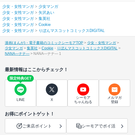
少女・女性マンガ
>
少女マンガ
少女・女性マンガ
>
矢沢あい
少女・女性マンガ
>
集英社
少女・女性マンガ
>
Cookie
少女・女性マンガ
>
りぼんマスコットコミックスDIGITAL
漫画(まんが)・電子書籍のコミックシーモアTOP
少女・女性マンガ
少女マンガ
集英社
Cookie
りぼんマスコットコミックスDIGITAL
NANA―ナナ―
NANA―ナナ― 1
最新情報はここからチェック！
限定特典GET
シーモア
メルマガ
LINE
X
ちゃんねる
登録
お得にポイントゲット！
ご来店ポイント
シーモアでポイ活