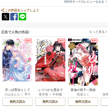
682件すべてのレビューをみる
この作品をシェアしよう
もっと見る
広告で人気の作品!
無料
無料
無料
空っぽ聖女として
ふつつかな悪女で
夜伽の双子―贄姫
小山るんち
/
琴子
尾羊英
/
中村颯
島袋ユミ
富
捨てられたはず
はございますが ～
は二人の王子に愛
希
/
ゆき哉
が、嫁ぎ先の皇帝
雛宮蝶鼠とりかえ
される―
無料立読み
無料立読み
無料立読み
陛下に溺愛されて
伝～