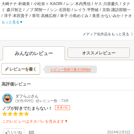
大崎ナナ:朴璐美 / 小松奈々:KAORI / レン:木内秀信 / ヤス:川原慶久 / タク
ミ:森川智之 / ノブ:関智一 / シン:石田彰 / レイラ:平野綾 / 京助:諏訪部順一
/ 淳子:本田貴子 / 章司:高橋広樹 / 幸子:小島めぐみ / 美里:かないみか / ナオ
キ:勝杏里 / 銀平:立木文彦 / 大崎ナナ（歌唱キャスト）:土屋アンナ / レイラ
もっと見る
（歌唱キャスト）:OLIVA
【あらすじ】
メディア化作品をもっと見る
地元の女子高を卒業して2年。ごく普通の家庭に育った20歳の小松奈々が、
今、新幹線で向かおうとしている先は東京だった。奈々がなぜ東京を目指
しているのかというと、それは高校を卒業した後、1年間通った美術系の専
オススメレビュー
みんなのレビュー
門学校で知り合った大好きなカレ・遠藤章司に会うこと。１年前、美大を
目指して上京した章司は、一浪してこの春、晴れて合格した。再会を目指
レビューを書く
してせっせとバイトをしてお金を貯めてきた奈々は、ようやく章司がいる
レビュー投稿で最大1000pt!
街で暮らせると思ったのだ。
【制作会社】
高評価レビュー
マッドハウス
【スタッフ情報】
ダフらぶ
さん
原作:矢沢あい
(女性/40代)
総レビュー数：73件
監督:浅香守生
ノブが好きでたまらない！
ネタバレ
シリーズ構成:金春智子 / キャラクターデザイン:濱田邦彦 / 美術監督:清水
友幸 / 色彩設計:角本百合子 / 音響監督:三間雅文 / 撮影監督:増元由紀大 / 音
このレビューはネタバレを含みます▼
楽:長谷川智樹
【音楽】
8件
2024年2月5日
いいね