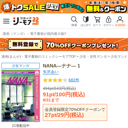
検索
はじめて
カート
ログイン
会員登録
漫画（マンガ）・電子書籍が国内最大級!!
漫画(まんが)・電子書籍のコミックシーモアTOP
少女・女性マンガ
少女マンガ
NANA―ナナ― 1
少女マンガ
矢沢あい
682件
494pt/543円(税込)
91pt/100円(税込)
8/31まで
会員登録限定70%OFFクーポンで
27pt/29円(税込)
21巻配信中