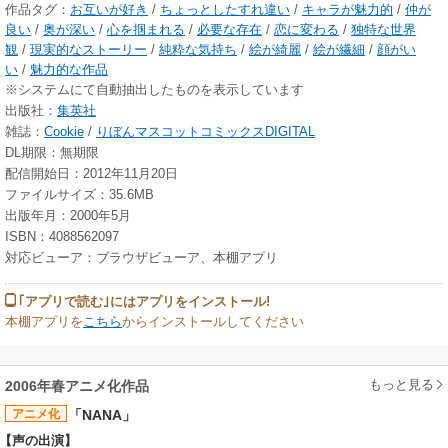
作品タグ：
お互いが好き
/
ちょっとしたすれ違い
/
キャラが魅力的
/
仲が
良い
/
奥が深い
/
心を掴まれる
/
必要な存在
/
恋に変わる
/
独特な世界
観
/
現実的なストーリー
/
純粋な気持ち
/
絵が綺麗
/
絵が繊細
/
顔がい
い
/
魅力的な作品
※システムにて自動抽出したものを表示しています
出版社：
集英社
雑誌：
Cookie
/
りぼんマスコットコミックスDIGITAL
DL期限：無期限
配信開始日：2012年11月20日
ファイルサイズ：35.6MB
出版年月：2000年5月
ISBN：4088562097
対応ビューア：ブラウザビューア、本棚アプリ
｢アプリで読む｣にはアプリをインストール!
本棚アプリを
こちら
からインストールしてください
もっと見る
2006年春アニメ化作品
アニメ化
「NANA」
【声の出演】