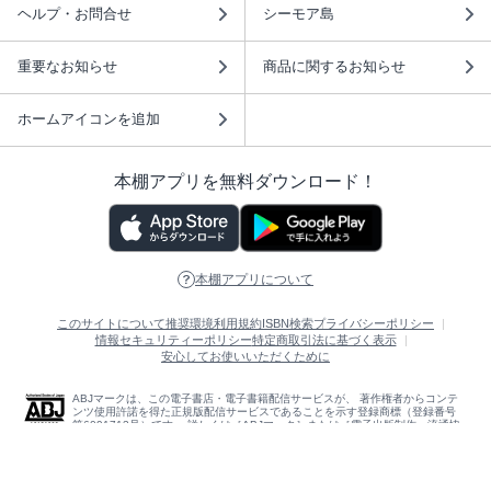
ヘルプ・お問合せ
シーモア島
重要なお知らせ
商品に関するお知らせ
ホームアイコンを追加
本棚アプリを無料ダウンロード！
本棚アプリについて
このサイトについて
推奨環境
利用規約
ISBN検索
プライバシーポリシー
情報セキュリティーポリシー
特定商取引法に基づく表示
安心してお使いいただくために
ABJマークは、この電子書店・電子書籍配信サービスが、 著作権者からコンテ
ンツ使用許諾を得た正規版配信サービスであることを示す登録商標（登録番号
第6091713号）です。 詳しくは［ABJマーク］または［電子出版制作・流通協
議会］で検索してください。
(C)NTTソルマーレ