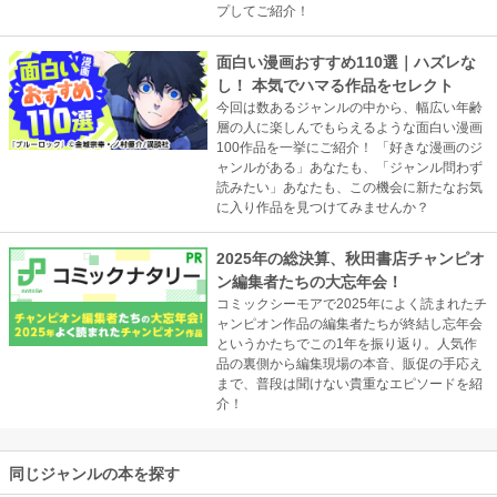
プしてご紹介！
面白い漫画おすすめ110選｜ハズレな
し！ 本気でハマる作品をセレクト
今回は数あるジャンルの中から、幅広い年齢
層の人に楽しんでもらえるような面白い漫画
100作品を一挙にご紹介！ 「好きな漫画のジ
ャンルがある」あなたも、「ジャンル問わず
読みたい」あなたも、この機会に新たなお気
に入り作品を見つけてみませんか？
2025年の総決算、秋田書店チャンピオ
ン編集者たちの大忘年会！
コミックシーモアで2025年によく読まれたチ
ャンピオン作品の編集者たちが終結し忘年会
というかたちでこの1年を振り返り。人気作
品の裏側から編集現場の本音、販促の手応え
まで、普段は聞けない貴重なエピソードを紹
介！
同じジャンルの本を探す