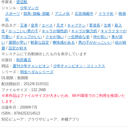
作家名：
渡辺航
ジャンル：
少年マンガ
スポーツ
/
競馬･競輪･競艇
/
アニメ化
/
広告掲載中
/
ドラマ化
/
映画
化
作品タグ：
王者
/
皇帝
/
エース
/
天才
/
キャプテン
/
委員長
/
主将
/
新入
生
/
かっこいい男の子
/
キャラが個性的
/
キャラが魅力的
/
キャラクターが
可愛い
/
ギャップがいい
/
クセが強い
/
一生懸命な姿
/
仲が良い
/
奥が深
い
/
展開が早い
/
斬新な設定
/
爽快感がある
/
男の子がかっこいい
/
絵が綺
麗
/
設定が好き
※システムにて自動抽出したものを表示しています
出版社：
秋田書店
雑誌：
週刊少年チャンピオン
/
少年チャンピオン・コミックス
シリーズ：
弱虫ペダルシリーズ
DL期限：無期限
配信開始日：2012年10月5日
ファイルサイズ：132.2MB
※本作品はファイルサイズが大きいため、Wi-Fi環境でのご利用を推奨いた
します。
出版年月：2008年7月
ISBN：9784253214513
対応ビューア：ブラウザビューア、本棚アプリ