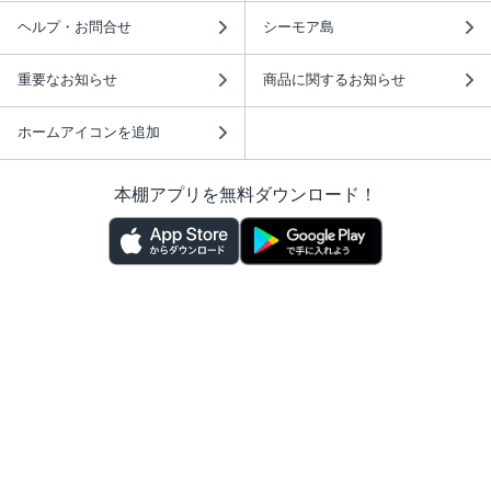
ヘルプ・お問合せ
シーモア島
重要なお知らせ
商品に関するお知らせ
ホームアイコンを追加
本棚アプリを無料ダウンロード！
本棚アプリについて
このサイトについて
推奨環境
利用規約
ISBN検索
プライバシーポリシー
情報セキュリティーポリシー
特定商取引法に基づく表示
安心してお使いいただくために
ABJマークは、この電子書店・電子書籍配信サービスが、 著作権者からコンテ
ンツ使用許諾を得た正規版配信サービスであることを示す登録商標（登録番号
第6091713号）です。 詳しくは［ABJマーク］または［電子出版制作・流通協
議会］で検索してください。
(C)NTTソルマーレ