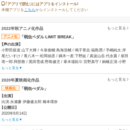
｢アプリで読む｣にはアプリをインストール!
本棚アプリを
こちら
からインストールしてください
もっと見る
2022年秋アニメ化作品
アニメ化
「弱虫ペダル LIMIT BREAK」
【声の出演】
小野田坂道:山下大輝 / 今泉俊輔:鳥海浩輔 / 鳴子章吉:福島潤 / 手嶋純太:岸
尾だいすけ / 青八木一:松岡禎丞 / 鏑木一差:下野紘 / 真波山岳:代永翼 / 泉田
塔一郎:阿部敦 / 黒田雪成:野島健児 / 葦木場拓斗:宮野真守 / 銅橋正清:小野
大輔 / 新開悠人:内田雄馬 / 御堂筋翔:遊佐浩二 / 岸神小鞠:福山潤
もっと見る
【あらすじ】
1年目のインターハイで見事、総北高校を総合優勝へと導いた小野田坂道。
もっと見る
2020年夏映画化作品
今泉や鳴子と共に2年生へと進級し、キャプテン・手嶋たちと新チームで連
映画化
「弱虫ぺダル」
覇を目指す！そして迎えた夏のインターハイ。昨年の雪辱に燃える王者・
【出演】
箱根学園は、新キャプテン泉田を中心に次々とリザルトを獲得し、快進撃
出演:永瀬廉 伊藤健太郎 橋本環奈
を見せる。王者の風格を取り戻した箱根学園を前に、総北は再び挑戦者と
【公開日】
なり、苦境に立たされる。そんな中、遂にレース最終日がスタート！2日目
2020年8月14日
のゴールを制した京都伏見・御堂筋も新たなフェイズへと動き出す……。
各チームが闘志を燃やす中、坂道は仲間と繋いてきた絆を信じ、栄光のゴ
もっと見る
ールを掴み取れるのか――!?