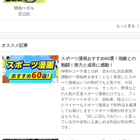
弱虫ぺダル
渡辺航
もっと見る
オススメ記事
スポーツ漫画おすすめ60選！強敵との
熱闘！努力と成長に感動！
仲間やコーチ達との絆、息をのむ試合展開、
感動の一部始終を余すことなく表現したスポ
ーツ漫画はいつの時代でも人気です。今回
は、バスケットボール、サッカー、野球など
の人気の王道スポーツ漫画だけでなく、フィ
ギアスケートやダンス、自転車、陸上といっ
たマイナーなスポーツ漫画まで60作品を厳選
してお届けします！スポーツ漫画が好きな方
はもちろん、「試しに読んでみたい」と思っ
ている方や女性にも楽しめる作品が目白押し
です。