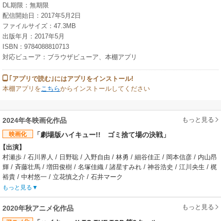
DL期限：無期限
配信開始日：2017年5月2日
ファイルサイズ：47.3MB
出版年月：2017年5月
ISBN：9784088810713
対応ビューア：ブラウザビューア、本棚アプリ
｢アプリで読む｣にはアプリをインストール!
本棚アプリを
こちら
からインストールしてください
もっと見る
2024年冬映画化作品
映画化
「劇場版ハイキュー!! ゴミ捨て場の決戦」
【出演】
村瀬歩 / 石川界人 / 日野聡 / 入野自由 / 林勇 / 細谷佳正 / 岡本信彦 / 内山昂
輝 / 斉藤壮馬 / 増田俊樹 / 名塚佳織 / 諸星すみれ / 神谷浩史 / 江川央生 / 梶
裕貴 / 中村悠一 / 立花慎之介 / 石井マーク
【あらすじ】
もっと見る
小学生の時に、春高バレーのテレビ中継で見た“小さな巨人”に憧れ、烏野高
校バレー部に入部した日向翔陽。だがそこには中学最初で最後の公式戦で
もっと見る
2020年秋アニメ化作品
惨敗した相手・影山飛雄の姿が！？反目しあうも、日向の抜群の運動能力