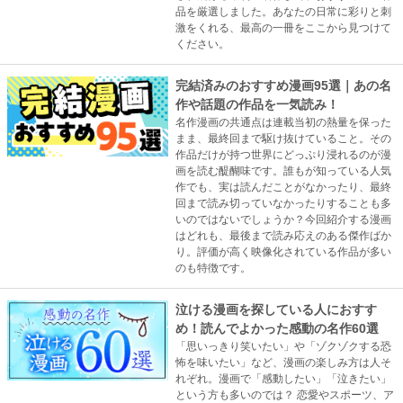
品を厳選しました。あなたの日常に彩りと刺
激をくれる、最高の一冊をここから見つけて
ください。
完結済みのおすすめ漫画95選｜あの名
作や話題の作品を一気読み！
名作漫画の共通点は連載当初の熱量を保った
まま、最終回まで駆け抜けていること。その
作品だけが持つ世界にどっぷり浸れるのが漫
画を読む醍醐味です。誰もが知っている人気
作でも、実は読んだことがなかったり、最終
回まで読み切っていなかったりすることも多
いのではないでしょうか？今回紹介する漫画
はどれも、最後まで読み応えのある傑作ばか
り。評価が高く映像化されている作品が多い
のも特徴です。
泣ける漫画を探している人におすす
め！読んでよかった感動の名作60選
「思いっきり笑いたい」や「ゾクゾクする恐
怖を味いたい」など、漫画の楽しみ方は人そ
れぞれ。漫画で「感動したい」「泣きたい」
という方も多いのでは？ 恋愛やスポーツ、ア