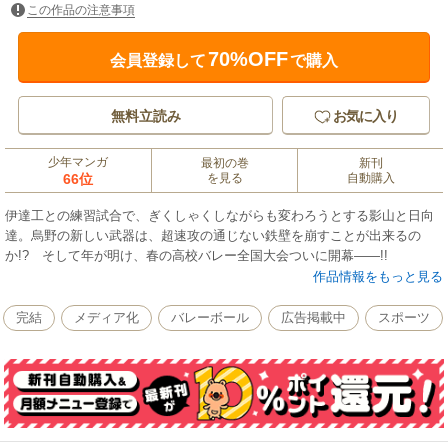
この作品の注意事項
70%OFF
会員登録して
で購入
無料立読み
お気に入り
少年マンガ
最初の巻
新刊
66位
を見る
自動購入
伊達工との練習試合で、ぎくしゃくしながらも変わろうとする影山と日向
達。烏野の新しい武器は、超速攻の通じない鉄壁を崩すことが出来るの
か!? そして年が明け、春の高校バレー全国大会ついに開幕――!!
作品情報をもっと見る
完結
メディア化
バレーボール
広告掲載中
スポーツ