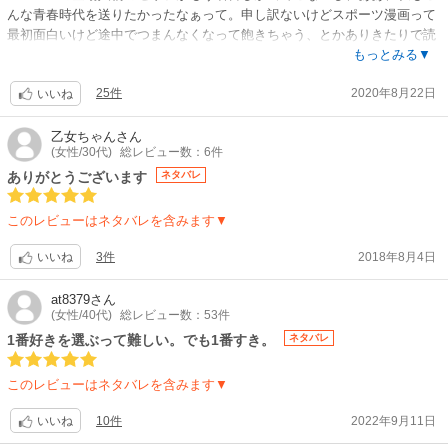
【関連リンク】
んな青春時代を送りたかったなぁって。申し訳ないけどスポーツ漫画って
公式サイト「劇場版ハイキュー!! ゴミ捨て場の決戦」
最初面白いけど途中でつまんなくなって飽きちゃう、とかありきたりで読
んでて結果が予想出来ちゃう試合結果とか、なんかよくわからんビームが
もっとみる▼
でちゃう必殺技とか色々あるけどハイキューは本当にただのバレーボール
25件
2020年8月22日
のお話、ただバレーボールが大好きな高校生が勝つためにもがいているお
いいね
話で、だからこそおもしろい。簡単に上手くいく訳じゃないし、逃げ出し
ちゃう人もいて、そういう所がリアルで共感できる。登場人物に嫌な奴は
乙女ちゃん
さん
(女性/30代)
総レビュー数：6件
いないから読んでて不快な気分にもならないし、どの高校も好きで推しが
決められない。どんどん話が面白くなっていって読んでるうちに漫画の中
ありがとうございます
ネタバレ
の人達に感情移入して、私も一緒にバレーボールしてる！みたいな感覚に
なる。試合に勝ったら自分のことの様に嬉しくなるし、負けたら本当に悔
このレビューはネタバレを含みます▼
しい。読んでて本当に楽しいからオススメです。
1話1話のタイトルもかっこいいし、何よりも読者の期待をことごとく裏切
3件
2018年8月4日
いいね
ってくる！私が1番見たかった高校との試合の終わり方はもう意外すぎて
古舘先生天才だと思った。コマ割りも他の漫画にはない独特なコマ割りが
at8379
さん
あって天才だ！ってなるしずーっとドキドキハラハラ。何回泣いたこと
(女性/40代)
総レビュー数：53件
か。
1番好きを選ぶって難しい。でも1番すき。
ネタバレ
本当に泣けます。私みたいな中学で部活は辞めたような人も、中学高校大
学と部活を頑張って来た人もバレーボールを知らない人も誰もがその頃を
このレビューはネタバレを含みます▼
思い出して楽しめる作品だと思う。
10件
2022年9月11日
いいね
ハイキューを読んで元気をもらって、頑張ろうって気持ちになれて、ハイ