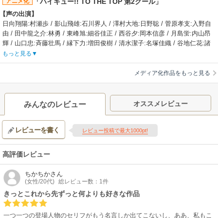
アニメ化
「ハイキュー!! TO THE TOP 第2クール」
と影山の正確なトスは、奇跡のようなクイック攻撃、通称“変人速攻”を生
【声の出演】
み、烏野復活の力となる。東京の音駒高校との合同合宿で、日向は因縁の
日向翔陽:村瀬歩 / 影山飛雄:石川界人 / 澤村大地:日野聡 / 菅原孝支:入野自
ライバルとなる孤爪研磨と出会う。超攻撃的なプレースタイルの烏野高校
由 / 田中龍之介:林勇 / 東峰旭:細谷佳正 / 西谷夕:岡本信彦 / 月島蛍:内山昂
に対し、“繋ぐ”をモットーにした超守備的なプレースタイルの音駒高校。音
輝 / 山口忠:斉藤壮馬 / 縁下力:増田俊樹 / 清水潔子:名塚佳織 / 谷地仁花:諸
駒高校との試合を経て新たな可能性を見つけ出していく烏野高校のメンバ
星すみれ / 武田一鉄:神谷浩史 / 烏養繋心:江川央生 / 星海光来:花江夏樹 / 宮
ーたちー春の高校バレー宮城県代表決定戦、春高初戦と、強敵を次々と倒
もっと見る
侑:宮野真守 / 佐久早聖臣:鳥海浩輔 / 古森元也:上村祐翔
す中で進化を遂げた烏野高校は、春高２回戦で優勝候補・稲荷崎高校を下
【制作会社】
す。そして、遂に３回戦で、因縁のライバル校・音駒高校と対戦すること
メディア化作品をもっと見る
Production I.G
となる。幾度となく練習試合を重ねても、公式の舞台で兵刃を交えること
【スタッフ情報】
が一度もなかった両雄烏野高校対音駒高校の通称“ゴミ捨て場の決戦”。約束
原作:古舘春一（「週刊少年ジャンプ」集英社刊）
の地で、「もう一回」が無い戦いがいよいよ始まる― 。
オススメレビュー
みんなのレビュー
監督:佐藤雅子
【制作会社】
副監督:石川真理子 / シリーズ構成:岸本卓 / キャラクターデザイン:岸田隆
Production I.G
レビューを書く
宏 / プロップデザイン:米山麻衣 / 総作画監督:小林祐 / アクション作画監督:
レビュー投稿で最大1000pt!
【スタッフ情報】
高橋英樹 / 美術監督・設定:立田一郎（スタジオ風雅） / 色彩設計:佐藤真由
原作:古舘春一（「週刊少年ジャンプ」集英社刊）
美 / 色彩設計補佐:有澤法子 / 撮影監督:中田祐美子 / 撮影監督補佐:福井千耀
監督:佐藤雅子
高評価レビュー
/ 3D:岩﨑浩平（V-sign） / 2Dワークス:濱中亜希子 / 特殊効果:星美弥子 / 編
製作委員会 :東宝、集英社、MBS、電通、Production I.G、SME、ムービッ
集:植松淳一 / 音響監督:菊田浩巳 / 音楽:林ゆうき、橘麻美
ク / 配給:東宝 / 製作:「ハイキュー!!FINAL」製作委員
ちかちか
さん
【関連リンク】
【音楽】
(女性/20代)
総レビュー数：1件
公式サイト「ハイキュー!! TO THE TOP 第2クール」
主題歌:SPYAIR「オレンジ」
きっとこれから先ずっと何よりも好きな作品
【公開日】
2024年2月16日
一つ一つの登場人物のセリフがもう名言しか出てこないし、ああ、私もこ