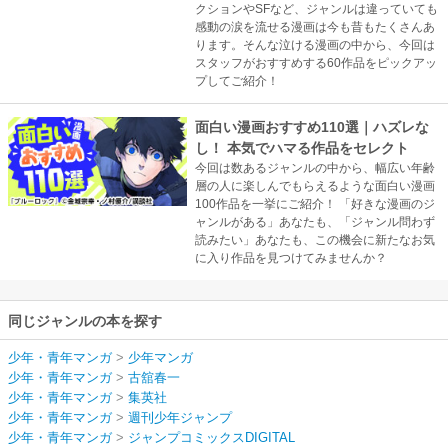
クションやSFなど、ジャンルは違っていても
感動の涙を流せる漫画は今も昔もたくさんあ
ります。そんな泣ける漫画の中から、今回は
スタッフがおすすめする60作品をピックアッ
プしてご紹介！
面白い漫画おすすめ110選｜ハズレな
し！ 本気でハマる作品をセレクト
今回は数あるジャンルの中から、幅広い年齢
層の人に楽しんでもらえるような面白い漫画
100作品を一挙にご紹介！ 「好きな漫画のジ
ャンルがある」あなたも、「ジャンル問わず
読みたい」あなたも、この機会に新たなお気
に入り作品を見つけてみませんか？
同じジャンルの本を探す
少年・青年マンガ
>
少年マンガ
少年・青年マンガ
>
古舘春一
少年・青年マンガ
>
集英社
少年・青年マンガ
>
週刊少年ジャンプ
少年・青年マンガ
>
ジャンプコミックスDIGITAL