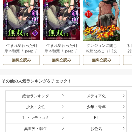
生まれ変わった剣
生まれ変わった剣
ダンジョンに閉じ
ネ
岸本和葉
/
peep
/
岸本和葉
/
peep
/
乾茸なめこ（HJ文
雑
聖、剣士が冷遇さ
聖、剣士が冷遇さ
込められて25年。
界
染野静也
/
桑島黎
染野静也
/
桑島黎
庫／ホビージャパ
れる魔術至上主義
れる魔術至上主義
救出されたときに
ば
無料立読み
無料立読み
無料立読み
音
/
taskey STUDI
音
/
taskey STUDI
ン刊）
/
御手洗太
の学園で無双する
の学園で無双する
は立派な不審者に
使
O
O
陽
/
芝
【単行本版】
なっていた【分冊
8
版】
こ
その他の人気ランキングをチェック！
総合ランキング
メディア化
少女・女性
少年・青年
TL・レディコミ
BL
異世界・転生
お色気