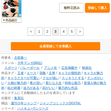
無料立読み
登録して購入
作品紹介
<
1
2
3
4
5
>
会員登録して全巻購入
作家名：
古舘春一
ジャンル：
少年マンガ(66位)
スポーツ
/
バレーボール
/
アニメ化
/
広告掲載中
/
映画化
作品タグ：
王者
/
エース
/
宿敵
/
主将
/
キャラが個性的
/
キャラが魅力
的
/
キャラクターが可愛い
/
クセが強い
/
スッキリとする
/
テンポがい
い
/
人物が魅力的
/
奥が深い
/
新たな人生
/
特殊な能力
/
登場人物が魅力
的
/
絵が綺麗
/
迫力がある
/
顔がいい
/
魅力的な作品
※システムにて自動抽出したものを表示しています
出版社：
集英社
雑誌：
週刊少年ジャンプ
/
ジャンプコミックスDIGITAL
シリーズ：
ハイキュー!!シリーズ