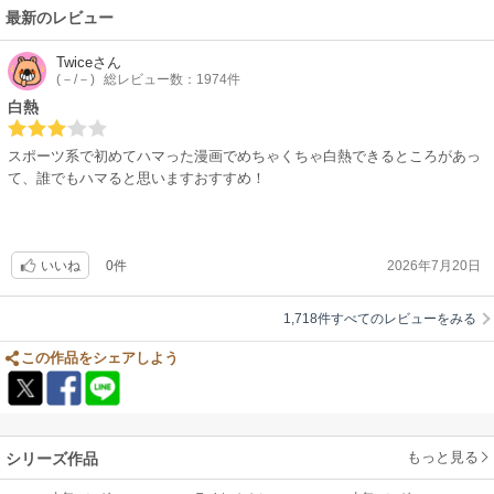
キューに何度も救われました。
最新のレビュー
本当に今までありがとう。今までもこれから先もずっと、ずっとずーっ
と、私の中の1番の作品はハイキューです。大好き。
Twice
さん
古舘先生、書くのがつらい時もあったと何巻かは忘れたけど書いてあった
(－/－)
総レビュー数：1974件
のを覚えてます。それでもハイキューを描き続けてくれてありがとうござ
白熱
いました。お疲れ様でした。オリンピック編、ちょっと期待してます。笑
スポーツ系で初めてハマった漫画でめちゃくちゃ白熱できるところがあっ
て、誰でもハマると思いますおすすめ！
0件
2026年7月20日
いいね
1,718件すべてのレビューをみる
この作品をシェアしよう
もっと見る
シリーズ作品