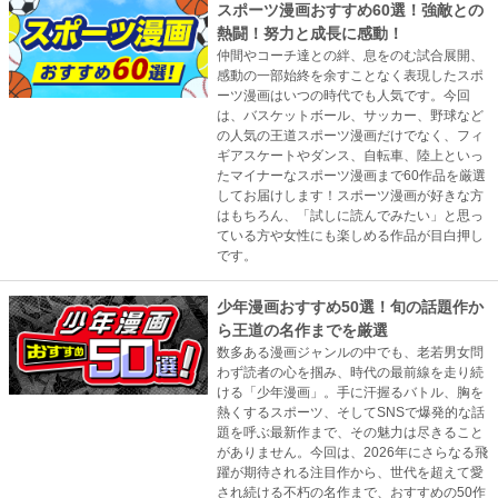
スポーツ漫画おすすめ60選！強敵との
熱闘！努力と成長に感動！
仲間やコーチ達との絆、息をのむ試合展開、
感動の一部始終を余すことなく表現したスポ
ーツ漫画はいつの時代でも人気です。今回
は、バスケットボール、サッカー、野球など
の人気の王道スポーツ漫画だけでなく、フィ
ギアスケートやダンス、自転車、陸上といっ
たマイナーなスポーツ漫画まで60作品を厳選
してお届けします！スポーツ漫画が好きな方
はもちろん、「試しに読んでみたい」と思っ
ている方や女性にも楽しめる作品が目白押し
です。
少年漫画おすすめ50選！旬の話題作か
ら王道の名作までを厳選
数多ある漫画ジャンルの中でも、老若男女問
わず読者の心を掴み、時代の最前線を走り続
ける「少年漫画」。手に汗握るバトル、胸を
熱くするスポーツ、そしてSNSで爆発的な話
題を呼ぶ最新作まで、その魅力は尽きること
がありません。今回は、2026年にさらなる飛
躍が期待される注目作から、世代を超えて愛
され続ける不朽の名作まで、おすすめの50作