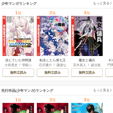
もっと見る
少年マンガランキング
1
2
3
位
位
位
信じていた仲間達
転生したら第七王
魔女と傭兵
ギ
大前貴史
/
明鏡シ
石沢庸介
/
謙虚な
宮木真人
/
超法規
門
にダンジョン奥地
子だったので、気
スイ
/
tef
サークル
/
メル。
的かえる
/
叶世べ
で殺されかけたが
ままに魔術を極め
無料立読み
無料立読み
無料立読み
んち
ギフト『無限ガチ
ます
ャ』でレベル9999
の仲間達を手に入
もっと見る
先行作品(少年マンガ)ランキング
れて元パーティー
メンバーと世界に
1
2
3
位
位
位
復讐＆『ざま
ぁ！』します！