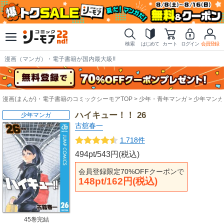
検索
はじめて
カート
ログイン
会員登録
漫画（マンガ）・電子書籍が国内最大級!!
漫画(まんが)・電子書籍のコミックシーモアTOP
少年・青年マンガ
少年マンガ
ハイキュー！！ 26
少年マンガ
古舘春一
1,718件
494pt/543円(税込)
会員登録限定70%OFFクーポンで
148pt/162円(税込)
45巻完結