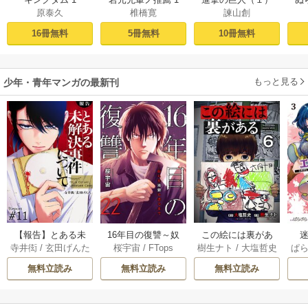
原泰久
椎橋寛
諫山創
16冊無料
5冊無料
10冊無料
もっと見る
少年・青年マンガの最新刊
【報告】とある未
16年目の復讐～奴
この絵には裏があ
迷
寺井衒
/
玄田げんた
桜宇宙
/
FTops
樹生ナト
/
大塩哲史
ぱ
解決事件について 1
らを地獄に送るま
る 6巻
1巻
で 22巻
無料立読み
無料立読み
無料立読み