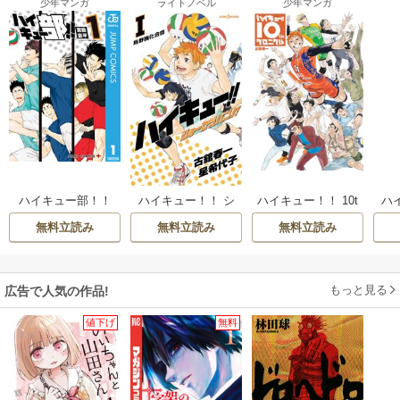
少年マンガ
ライトノベル
少年マンガ
ハイキュー！！ 10t
ハイキュー部！！
ハイキュー！！ シ
ハ
hクロニクル
ョーセツバン！！
ァ
無料立読み
無料立読み
無料立読み
もっと見る
広告で人気の作品!
値下げ
無料