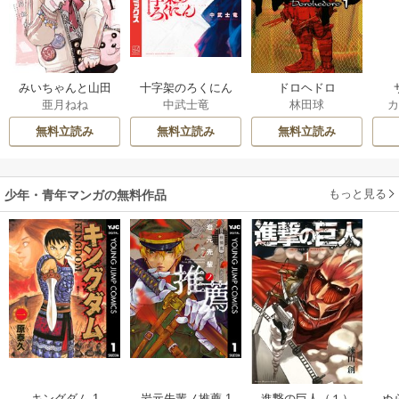
みいちゃんと山田
十字架のろくにん
ドロヘドロ
亜月ねね
中武士竜
林田球
さん
無料立読み
無料立読み
無料立読み
もっと見る
少年・青年マンガの無料作品
キングダム 1
岩元先輩ノ推薦 1
進撃の巨人（１）
ぬ