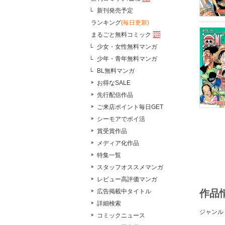
新刊発売予定
ランキング
(毎日更新)
まるごと無料コミック
少女・女性無料マンガ
少年・青年無料マンガ
BL無料マンガ
お得なSALE
先行配信作品
ご来店ポイント毎日GET
シーモアでポイ活
賞受賞作品
メディア化作品
特集一覧
スタッフオススメマンガ
レビュー高評価マンガ
広告掲載中タイトル
作品
詳細検索
ジャンル
コミックニュース