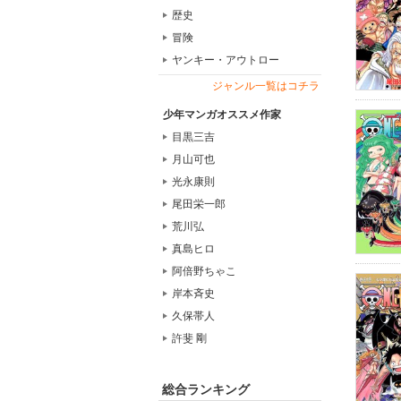
歴史
冒険
ヤンキー・アウトロー
ジャンル一覧はコチラ
少年マンガオススメ作家
目黒三吉
月山可也
光永康則
尾田栄一郎
荒川弘
真島ヒロ
阿倍野ちゃこ
岸本斉史
久保帯人
許斐 剛
総合ランキング