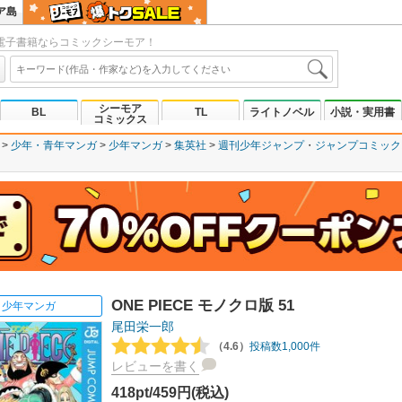
ア島
電子書籍ならコミックシーモア！
シーモア
BL
TL
ライトノベル
小説・実用書
コミックス
少年・青年マンガ
少年マンガ
集英社
週刊少年ジャンプ
ジャンプコミックスD
ONE PIECE モノクロ版 51
少年マンガ
尾田栄一郎
（4.6）
投稿数1,000件
レビューを書く
418pt/459円(税込)