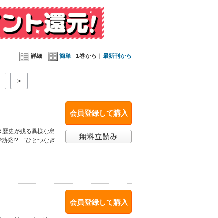
詳細
簡単
1巻から｜
最新刊から
>
会員登録して購入
き歴史が残る異様な島
勃発!? “ひとつなぎ
会員登録して購入