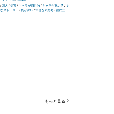
/
囚人
/
長官
/
キャラが個性的
/
キャラが魅力的
/
キ
大なストーリー
/
奥が深い
/
幸せな気持ち
/
役に立
もっと見る