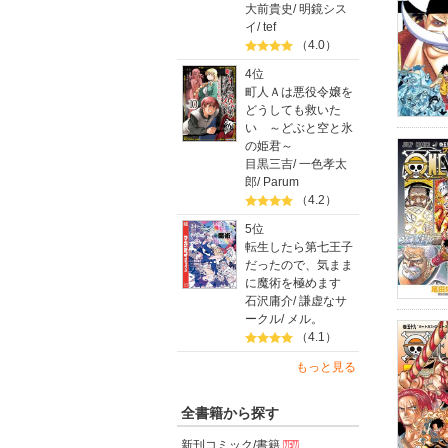
大前貴史
/
明鏡シス
イ
/
tef
（4.0）
4位
町人Ａは悪役令嬢を
どうしても救いた
い ～どぶと空と氷
の姫君～
目黒三吉
/
一色孝太
郎
/
Parum
（4.2）
5位
転生したら第七王子
だったので、気まま
に魔術を極めます
石沢庸介
/
謙虚なサ
ークル
/
メル。
（4.1）
もっと見る
全書籍から探す
新刊コミック/書籍