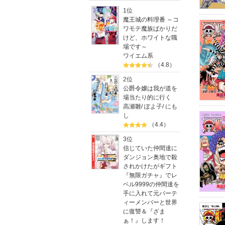
1位
魔王城の料理番 ～コ
ワモテ魔族ばかりだ
けど、ホワイトな職
場です～
ワイエム系
（4.8）
2位
公爵令嬢は我が道を
場当たり的に行く
高瀬雛
/
ぽよ子
/
にも
し
（4.4）
3位
信じていた仲間達に
ダンジョン奥地で殺
されかけたがギフト
『無限ガチャ』でレ
ベル9999の仲間達を
手に入れて元パーテ
ィーメンバーと世界
に復讐＆『ざま
ぁ！』します！