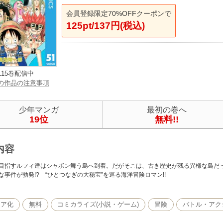
会員登録限定70%OFFクーポンで
125pt/137円(税込)
115巻配信中
の作品の注意事項
少年マンガ
最初の巻へ
19位
無料!!
内容
目指すルフィ達はシャボン舞う島へ到着。だがそこは、古き歴史が残る異様な島だった
な事件が勃発!? “ひとつなぎの大秘宝”を巡る海洋冒険ロマン!!
ィア化
無料
コミカライズ(小説・ゲーム)
冒険
バトル・アク