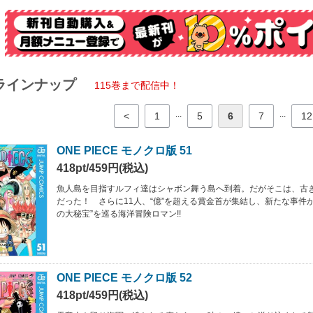
ラインナップ
115巻まで配信中！
...
...
<
1
5
6
7
12
ONE PIECE モノクロ版 51
418pt/459円(税込)
魚人島を目指すルフィ達はシャボン舞う島へ到着。だがそこは、古
だった！ さらに11人、“億”を超える賞金首が集結し、新たな事件が
の大秘宝”を巡る海洋冒険ロマン!!
ONE PIECE モノクロ版 52
418pt/459円(税込)