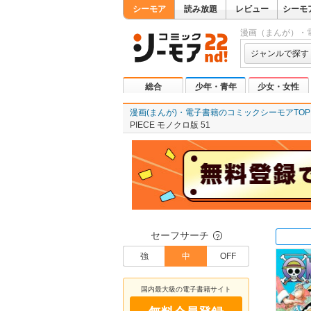
シーモア
読み放題
レビュー
シーモ
漫画（まんが）・
ジャンルで探す
総合
少年・青年
少女・女性
漫画(まんが)・電子書籍のコミックシーモアTOP
PIECE モノクロ版 51
セーフサーチ
？
強
中
OFF
国内最大級の電子書籍サイト