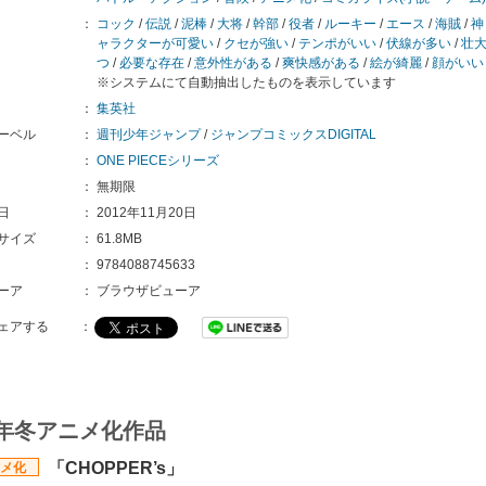
：
コック
/
伝説
/
泥棒
/
大将
/
幹部
/
役者
/
ルーキー
/
エース
/
海賊
/
神
ャラクターが可愛い
/
クセが強い
/
テンポがいい
/
伏線が多い
/
壮
つ
/
必要な存在
/
意外性がある
/
爽快感がある
/
絵が綺麗
/
顔がいい
※システムにて自動抽出したものを表示しています
：
集英社
ーベル
：
週刊少年ジャンプ
/
ジャンプコミックスDIGITAL
：
ONE PIECEシリーズ
：
無期限
日
：
2012年11月20日
サイズ
：
61.8MB
：
9784088745633
ーア
：
ブラウザビューア
ェアする
：
6年冬アニメ化作品
「CHOPPER’s」
メ化