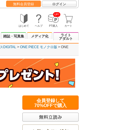
無料会員登録
ログイン
UP!
はじめて
ヘルプ
PT購入
カート
ライト
雑誌・写真集
メディア化
アダルト
IGITAL
ONE PIECE モノクロ版
ONE
会員登録して
70%OFFで購入