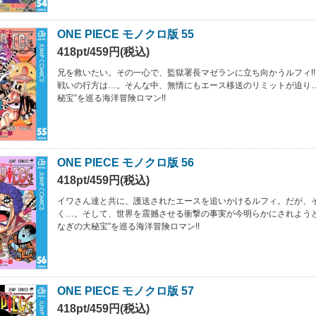
ONE PIECE モノクロ版 55
418pt/459円(税込)
兄を救いたい。その一心で、監獄署長マゼランに立ち向かうルフィ!
戦いの行方は…。そんな中、無情にもエース移送のリミットが迫り…
秘宝”を巡る海洋冒険ロマン!!
ONE PIECE モノクロ版 56
418pt/459円(税込)
イワさん達と共に、護送されたエースを追いかけるルフィ。だが、
く…。そして、世界を震撼させる衝撃の事実が今明らかにされようとし
なぎの大秘宝”を巡る海洋冒険ロマン!!
ONE PIECE モノクロ版 57
418pt/459円(税込)