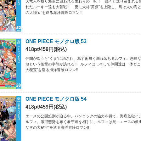
天竜人を殴り海軍に追われる麦わらの一味！ 続々と送り込まれる
れたルーキー達も大苦戦！ 更に大将“黄猿”も上陸し、島は火の海と
の大秘宝”を巡る海洋冒険ロマン!!
ONE PIECE モノクロ版 53
418pt/459円(税込)
仲間が次々と“くま”に消され、為す術無く崩れ落ちるルフィ。悲痛
散という衝撃の事態が訪れる!! ルフィは…そして仲間達は一体どこ
大秘宝”を巡る海洋冒険ロマン!!
ONE PIECE モノクロ版 54
418pt/459円(税込)
エースの公開処刑が迫る中、ハンコックの協力を得て、海底監獄イ
ルフィ。厳戒態勢を布く看守達を相手に、ルフィは兄・エースの救出を
なぎの大秘宝”を巡る海洋冒険ロマン!!