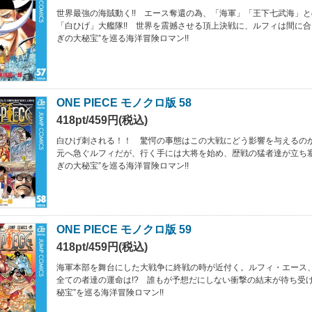
世界最強の海賊動く!! エース奪還の為、「海軍」「王下七武海」
「白ひげ」大艦隊!! 世界を震撼させる頂上決戦に、ルフィは間に合う
ぎの大秘宝”を巡る海洋冒険ロマン!!
ONE PIECE モノクロ版 58
418pt/459円(税込)
白ひげ刺される！！ 驚愕の事態はこの大戦にどう影響を与えるの
元へ急ぐルフィだが、行く手には大将を始め、歴戦の猛者達が立ち塞
ぎの大秘宝”を巡る海洋冒険ロマン!!
ONE PIECE モノクロ版 59
418pt/459円(税込)
海軍本部を舞台にした大戦争に終戦の時が近付く。ルフィ・エース
全ての者達の運命は!? 誰もが予想だにしない衝撃の結末が待ち受ける
秘宝”を巡る海洋冒険ロマン!!