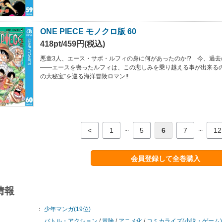
ONE PIECE モノクロ版 60
418pt/459円(税込)
悪童3人、エース・サボ・ルフィの身に何があったのか!? 今、過去
――エースを喪ったルフィは、この悲しみを乗り越える事が出来るの
の大秘宝”を巡る海洋冒険ロマン!!
...
...
<
1
5
6
7
12
会員登録して全巻購入
情報
：
少年マンガ(19位)
バトル・アクション
/
冒険
/
アニメ化
/
コミカライズ(小説・ゲーム)