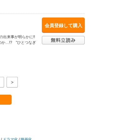
会員登録して購入
の出来事が明らかに!!
か…!? “ひとつなぎ
>
/
ドラマ化
/
映画化