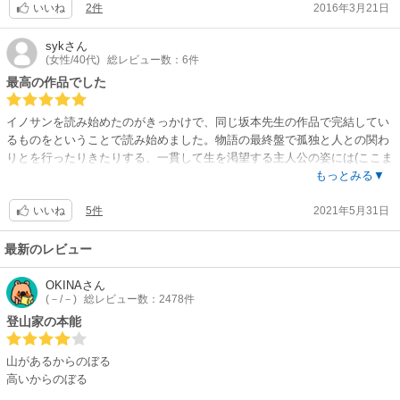
2件
2016年3月21日
いいね
syk
さん
(女性/40代)
総レビュー数：6件
最高の作品でした
イノサンを読み始めたのがきっかけで、同じ坂本先生の作品で完結してい
るものをということで読み始めました。物語の最終盤で孤独と人との関わ
りとを行ったりきたりする、一貫して生を渇望する主人公の姿には(ここま
で極端ではないものの)共感できるところもあり、一気に全巻読んでしまい
もっとみる▼
ました。また坂本先生の画力もものすごく、特に後半はイノサンに通ずる
5件
2021年5月31日
精緻な書き込みが絵に重厚感を与えすさまじい迫力でした。シリアスな話
いいね
が好きな方にはぜひお勧めしたいです。
最新のレビュー
OKINA
さん
(－/－)
総レビュー数：2478件
登山家の本能
山があるからのぼる
高いからのぼる