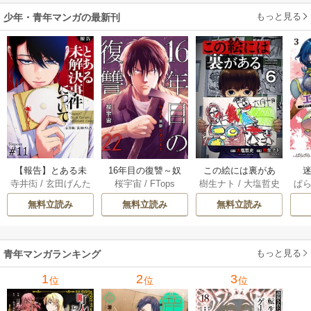
もっと見る
少年・青年マンガの最新刊
【報告】とある未
16年目の復讐～奴
この絵には裏があ
迷
寺井衒
/
玄田げんた
桜宇宙
/
FTops
樹生ナト
/
大塩哲史
ぱ
解決事件について 1
らを地獄に送るま
る 6巻
1巻
で 22巻
無料立読み
無料立読み
無料立読み
もっと見る
青年マンガランキング
1
2
3
位
位
位