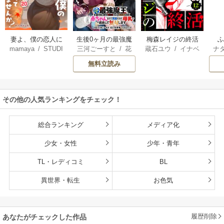
妻よ、僕の恋人に
生後0ヶ月の最強魔
梅森レイジの終活
mamaya
/
STUDI
三河ごーすと
/
花
蔵石ユウ
/
イナベ
ナ
なってくれません
王 食べるだけ強
O ZOON
房雪
/
マップ
カズ
/
STUDIO ZO
核
か？
くなるチート能力
無料立読み
ON
持ち転生者だけど
赤ちゃんなので英
雄たちの母乳で成
その他の人気ランキングをチェック！
長して無双します
総合ランキング
メディア化
少女・女性
少年・青年
TL・レディコミ
BL
異世界・転生
お色気
履歴削除
あなたがチェックした作品