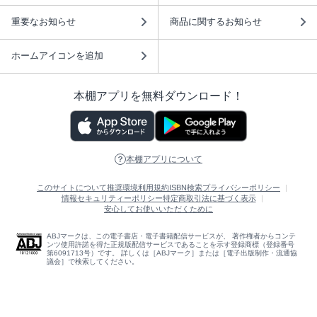
重要なお知らせ
商品に関するお知らせ
ホームアイコンを追加
本棚アプリを無料ダウンロード！
本棚アプリについて
このサイトについて
推奨環境
利用規約
ISBN検索
プライバシーポリシー
情報セキュリティーポリシー
特定商取引法に基づく表示
安心してお使いいただくために
ABJマークは、この電子書店・電子書籍配信サービスが、 著作権者からコンテ
ンツ使用許諾を得た正規版配信サービスであることを示す登録商標（登録番号
第6091713号）です。 詳しくは［ABJマーク］または［電子出版制作・流通協
議会］で検索してください。
(C)NTTソルマーレ