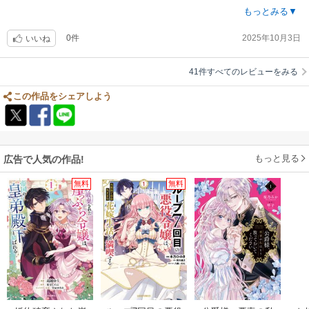
登山家の本能が緻密なタッチの画風でえががれています
もっとみる▼
0件
2025年10月3日
その絵その物が、山で生き抜き、無事に下山するために、すべての神経を
いいね
とがらして
行動している主人公の性格を表しているような気がします
41件すべてのレビューをみる
この作品をシェアしよう
もっと見る
広告で人気の作品!
無料
無料