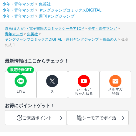
少年・青年マンガ
>
集英社
少年・青年マンガ
>
ヤングジャンプコミックスDIGITAL
少年・青年マンガ
>
週刊ヤングジャンプ
漫画(まんが)・電子書籍のコミックシーモアTOP
少年・青年マンガ
青年マンガ
集英社
ヤングジャンプコミックスDIGITAL
週刊ヤングジャンプ
孤高の人
孤高
の人 1
最新情報はここからチェック！
限定特典GET
シーモア
メルマガ
LINE
X
ちゃんねる
登録
お得にポイントゲット！
ご来店ポイント
シーモアでポイ活