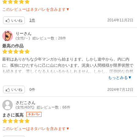
主人公は協調性に欠ける、超ネガティブなボッチ君。
それでいてイケメン、指だけで岩壁をスイスイ登る、ストイックなカッコ
このレビューはネタバレを含みます▼
良さ。
綺麗な作画は3作中一番女性読者受けが良さそうな。
1件
2014年11月2日
いいね
（3巻までで）性格もストーリーも超ネガティブで重いので、ハッピーが
好きな人にはあわなかも？
りー
さん
アクの強そうなキャラ&ストーリー展開。かなり読み応えがあって面白そ
(女性/－)
総レビュー数：28件
う。
最高の作品
これは全巻読みたい（というか、山岳3作とも全巻読破したい）
男性漫画は面白いんだけど、巻数多いから気軽に買いにくい。
最初はありがちな少年マンガから始まります。しかし途中から、内に内
一冊買ったら全巻欲しいし。
に、孤独にひたすらに己に山に向かいます。泥臭い人間模様が限界状態で
完読だけならレンタルでいいし、割引待つか?ちょい検討中。
も続きます。苦しくなる人もいるかもしれません。しかし、圧倒的な自然
の美しさがそれを少し解放してくれます。惜しむべきは自分は別のマンガ
もっとみる▼
ボッチの主人公君、神々の山嶺の孤高の天才クライマーとキャラに近いと
サイトで全巻買ってしまったこと。見開きの美しい描写を味わえなかっ
ころがある。
0件
2024年7月12日
た…。
いいね
アチラはリアリティの高い作画&ストーリーで、実在モデルもいるらし
なぜそんな危ない山に登るのか、など愚問なのでしょう。そう思わされま
い。
す。最後に、好きなことをしながらしを迎えることは、登山家にとっては
さだこ
さん
この主人公も同じ人が参考になってるのかも?
(女性/40代)
総レビュー数：66件
この上なく屈辱的ことなのではないか、などと考えを巡らせてしまいま
ついでに岳の主人公は、底抜け明るいボランティア精神旺盛のドライなお
す。素晴らしい本をありがとうございました。
まさに孤高
ネタバレ
気楽キャラ（彼の割り切りの強さは尊敬に値する）。真逆なのが面白
い。。
このレビューはネタバレを含みます▼