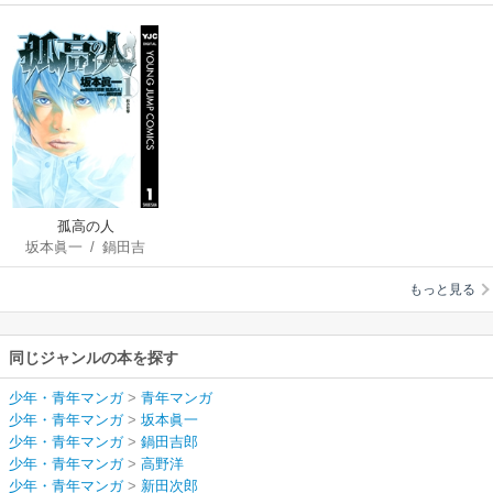
孤高の人
坂本眞一
/
鍋田吉
郎
/
高野洋
/
新田次
もっと見る
郎
同じジャンルの本を探す
少年・青年マンガ
>
青年マンガ
少年・青年マンガ
>
坂本眞一
少年・青年マンガ
>
鍋田吉郎
少年・青年マンガ
>
高野洋
少年・青年マンガ
>
新田次郎