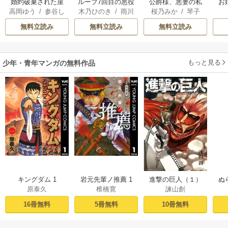
婚約破棄された崖
ループ7回目の悪役
公爵様、悪妻の私
お
高岡ゆう
/
参谷し
木乃ひのき
/
雨川
桜乃みか
/
琴子
っぷち令嬢は、帝
令嬢は、元敵国で
はもう放っておい
のぶ
/
雲屋ゆきお
透子
/
八美☆わん
国の皇弟殿下と結
自由気ままな花嫁
てください
無料立読み
無料立読み
無料立読み
ばれる
生活を満喫する
もっと見る
少年・青年マンガの無料作品
キングダム 1
岩元先輩ノ推薦 1
進撃の巨人（１）
ぬ
原泰久
椎橋寛
諫山創
16冊無料
5冊無料
10冊無料