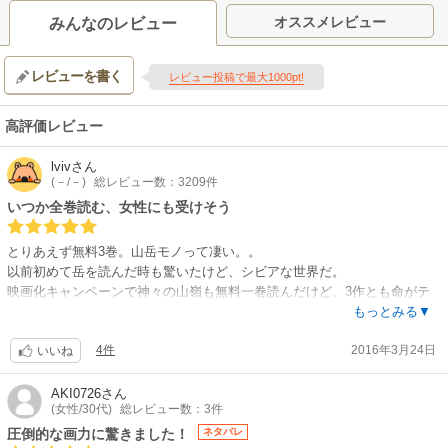
オススメレビュー
みんなのレビュー
レビューを書く
レビュー投稿で最大1000pt!
高評価レビュー
lviv
さん
(－/－)
総レビュー数：3209件
いつか全巻読む、女性にも受けそう
とりあえず無料3巻。山岳モノって凄い。。
以前初めて岳を読んだ時も驚いたけど、シビアな世界だ。
映画化キャンペーンで神々の山嶺も無料一巻読んだけど、3作とも命がテ
ーマにあって重い。深い。
もっとみる▼
実力やミス、天候や運次第で、いくらでも命を落とす可能性。更には自分
4件
2016年3月24日
の判断で、2つの命のうち1つを選ばなきゃいけなかったり、怪我人や死体
いいね
を担いで移動したり。
極限状況でパニックにならず、冷静な判断力。
AKI0726
さん
(女性/30代)
総レビュー数：3件
超人的な技術や体力だけでなく、精神力の強さがハンパなく必要だなと衝
撃の世界だ。
圧倒的な画力に驚きました！
ネタバレ