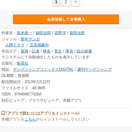
1
2
>
会員登録して全巻購入
作家名：
坂本眞一
/
鍋田吉郎
/
高野洋
/
新田次郎
ジャンル：
青年マンガ
人間ドラマ
/
広告掲載中
作品タグ：
孤独
/
記者
/
隊長
/
長女
/
隊員
/
絵が綺麗
※システムにて自動抽出したものを表示しています
出版社：
集英社
雑誌：
ヤングジャンプコミックスDIGITAL
/
週刊ヤングジャンプ
DL期限：無期限
配信開始日：2013年3月22日
ファイルサイズ：48.9MB
ISBN：9784088774268
対応ビューア：ブラウザビューア、本棚アプリ
｢アプリで読む｣にはアプリをインストール!
本棚アプリを
こちら
からインストールしてください