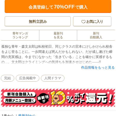
70%OFF
会員登録して
で購入
無料立読み
お気に入り
青年マンガ
最新刊
新刊
ランキング
を見る
自動購入
孤独な青年・森文太郎は転校初日、同じクラスの宮本にけしかけられ校舎
をよじ登ることに。一歩間違えば死んだかもしれない、だが成し遂げた瞬
間の充実感は、今までになかった「生きている」ことを確かに実感するも
の…。文太郎はクライミングへの気持ちを加速させはじめた――!!
作品情報をもっと見る
完結
広告掲載中
人間ドラマ
1巻から
｜
最新刊から