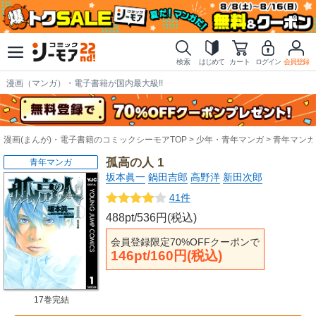
検索
はじめて
カート
ログイン
会員登録
漫画（マンガ）・電子書籍が国内最大級!!
漫画(まんが)・電子書籍のコミックシーモアTOP
少年・青年マンガ
青年マンガ
孤高の人 1
青年マンガ
坂本眞一
鍋田吉郎
高野洋
新田次郎
41件
488pt/536円(税込)
会員登録限定70%OFFクーポンで
146pt/160円(税込)
17巻完結