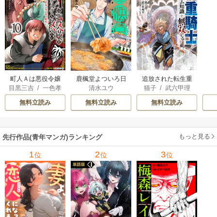
町人Ａは悪役令嬢
追放された転生重
鹿楓堂よついろ日
目黒三吉
/
一色孝
猫子
/
武六甲理
清水ユウ
をどうしても救い
騎士はゲーム知識
和
太郎
/
Parum
衣
/
じゃいあん
たい ～どぶと空
で無双する
無料立読み
無料立読み
無料立読み
と氷の姫君～
もっと見る
先行作品(青年マンガ)ランキング
1
2
3
位
位
位