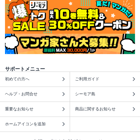
サポートメニュー
初めての方へ
ご利用ガイド
ヘルプ・お問合せ
シーモア島
重要なお知らせ
商品に関するお知らせ
ホームアイコンを追加