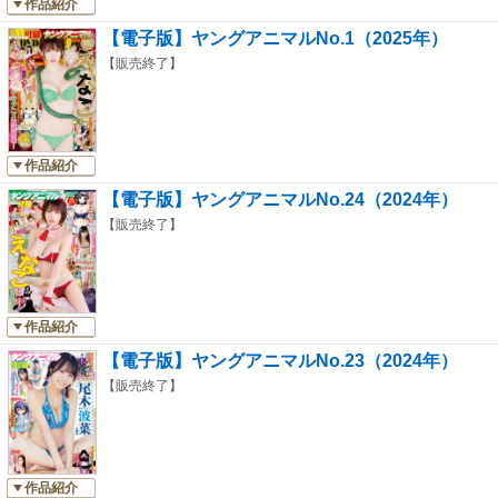
作品紹介
【電子版】ヤングアニマルNo.1（2025年）
【販売終了】
作品紹介
【電子版】ヤングアニマルNo.24（2024年）
【販売終了】
作品紹介
【電子版】ヤングアニマルNo.23（2024年）
【販売終了】
作品紹介