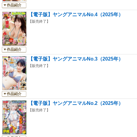
作品紹介
【電子版】ヤングアニマルNo.4（2025年）
【販売終了】
作品紹介
【電子版】ヤングアニマルNo.3（2025年）
【販売終了】
作品紹介
【電子版】ヤングアニマルNo.2（2025年）
【販売終了】