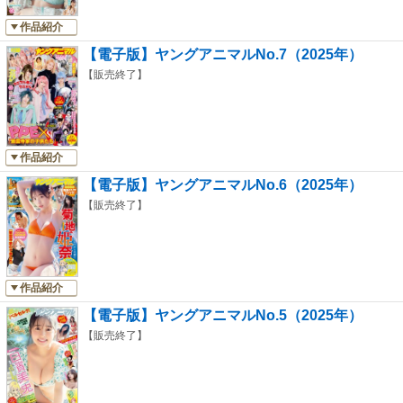
作品紹介
【電子版】ヤングアニマルNo.7（2025年）
【販売終了】
作品紹介
【電子版】ヤングアニマルNo.6（2025年）
【販売終了】
作品紹介
【電子版】ヤングアニマルNo.5（2025年）
【販売終了】