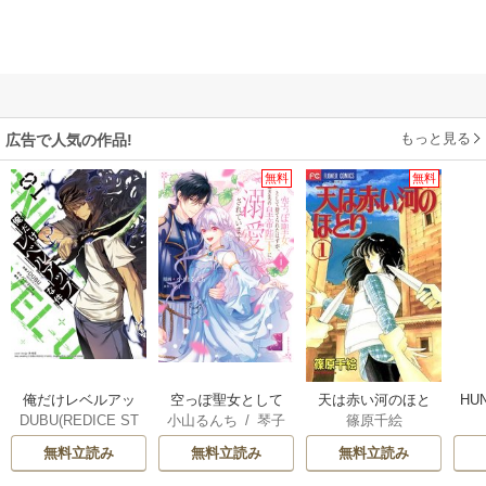
もっと見る
広告で人気の作品!
無料
無料
俺だけレベルアッ
空っぽ聖女として
天は赤い河のほと
HU
DUBU(REDICE ST
小山るんち
/
琴子
篠原千絵
プな件
捨てられたはず
り
UDIO)
/
Chugong
/
が、嫁ぎ先の皇帝
無料立読み
無料立読み
無料立読み
h-goon
陛下に溺愛されて