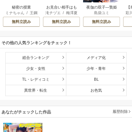
秘密の授業
お見合い相手はも
夜伽の双子―贄姫
【
ミナちゃん
/
王鋼
滝チヅエ
/
梅澤夏
島袋ユミ
彩
じゃもじゃニート
は二人の王子に愛
鉄
子（エブリスタ）
される―【マイク
無料立読み
無料立読み
無料立読み
ロ】
その他の人気ランキングをチェック！
総合ランキング
メディア化
少女・女性
少年・青年
TL・レディコミ
BL
異世界・転生
お色気
履歴削除
あなたがチェックした作品