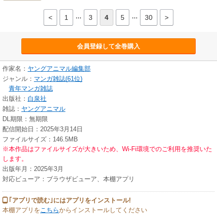
...
...
<
1
3
4
5
30
>
会員登録して全巻購入
作家名：
ヤングアニマル編集部
ジャンル：
マンガ雑誌(61位)
青年マンガ雑誌
出版社：
白泉社
雑誌：
ヤングアニマル
DL期限：無期限
配信開始日：2025年3月14日
ファイルサイズ：146.5MB
※本作品はファイルサイズが大きいため、Wi-Fi環境でのご利用を推奨いた
します。
出版年月：2025年3月
対応ビューア：ブラウザビューア、本棚アプリ
｢アプリで読む｣にはアプリをインストール!
本棚アプリを
こちら
からインストールしてください