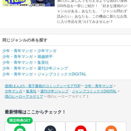
層の人に楽しんでもらえるような面白い漫画
100作品を一挙にご紹介！ 「好きな漫画のジ
ャンルがある」あなたも、「ジャンル問わず
読みたい」あなたも、この機会に新たなお気
に入り作品を見つけてみませんか？
同じジャンルの本を探す
少年・青年マンガ
>
少年マンガ
少年・青年マンガ
>
堀越耕平
少年・青年マンガ
>
集英社
少年・青年マンガ
>
週刊少年ジャンプ
少年・青年マンガ
>
ジャンプコミックスDIGITAL
漫画(まんが)・電子書籍のコミックシーモアTOP
少年・青年マンガ
少年マンガ
集英社
週刊少年ジャンプ
ジャンプコミックスDIGITAL
僕のヒーローアカデミア
僕のヒーローアカデミア 1
最新情報はここからチェック！
限定特典GET