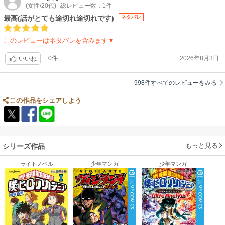
次巻も楽しみに、そして祈りながら待っています。
(女性/20代)
総レビュー数：1件
最高(話がとても途切れ途切れです)
ネタバレ
このレビューはネタバレを含みます▼
0件
2026年8月3日
いいね
998件すべてのレビューをみる
この作品をシェアしよう
もっと見る
シリーズ作品
ライトノベル
少年マンガ
少年マンガ