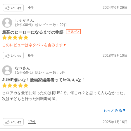
監督:岡村天斎
4件
2024年6月29日
いいね
脚本:黒田洋介 / メインキャラクターデザイン:馬越嘉彦 / キャラクターデザ
イン・メイン作画監督:林祐己 / 総作画監督:小田嶋瞳 / 音楽:林ゆうき / 音響
しゃか
さん
監督:三間雅文 / アニメーションアドバイザー:長崎健司 / 製作委員会:東
(女性/30代)
総レビュー数：22件
宝、讀賣テレビ、集英社、ボンズ、日本テレビ、電通、ソニー・ミュージ
最高のヒーローになるまでの物語
ネタバレ
ックエンタテインメント、ムービック / 配給:東宝
【音楽】
このレビューはネタバレを含みます▼
主題歌:Vaundy「ホムンクルス」 / ED:Vaundy「Gift」
【公開日】
6件
2018年8月10日
いいね
2024年8月2日
【関連リンク】
なべ
さん
公式サイト「僕のヒーローアカデミア THE MOVIE ユアネクスト」
(女性/50代)
総レビュー数：5件
JUMP凄いな！漫画家編集者ってｶｯｺいいな！
ヒロアカを最初に知ったのは初USJで。何これ？と思って入らなかった。
次は子どもと行った回転寿司屋。
流行ってるのかーと思い無料で読み始めて、そのまま放置して、ヒロアカ
もっとみる▼
最終回迎えたと知り、また続きが気になって最終巻読み終えました。
17件
2025年1月16日
いいね
子ども達はカッコいい！楽しかった！感動した！と記憶に残る思い出の作