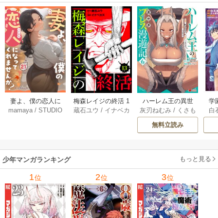
妻よ、僕の恋人に
梅森レイジの終活 1
ハーレム王の異世
学
mamaya
/
STUDIO
蔵石ユウ
/
イナベカ
灰刃ねむみ
/
くさも
白
なってくれません
3巻
界プレス漫遊記 ～
アッ
ZOON
ズ
/
STUDIO ZOON
ち
か？ 21巻
最強無双のおじさ
0
無料立読み
んはあらゆる種族
ち
を嫁にする～（コ
ミック） 6巻
（
もっと見る
少年マンガランキング
1
2
3
位
位
位