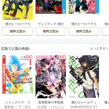
ヴィジランテ-僕の
僕のヒーローアカ
僕
僕のヒーローアカ
ヒーローアカデミ
デミア公式キャラ
デ
デミア 雄英白書
無料立読み
無料立読み
無料立読み
ア ILLEGALS-
クターブック2 Ultra
クタ
Analysis
もっと見る
広告で人気の作品!
無料
無料
俺だけレベルアッ
シャングリラ・フ
落第賢者の学院無
魔
DUBU(REDICE ST
硬梨菜
/
不二涼介
白石新
/
けんたろ
プな件
ロンティア
双 ～二度目の転