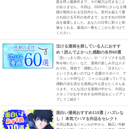
題を呼ぶ最新作まで、その魅力は尽きること
がありません。今回は、2026年にさらなる飛
躍が期待される注目作から、世代を超えて愛
され続ける不朽の名作まで、おすすめの50作
品を厳選しました。あなたの日常に彩りと刺
激をくれる、最高の一冊をここから見つけて
ください。
泣ける漫画を探している人におすす
め！読んでよかった感動の名作60選
「思いっきり笑いたい」や「ゾクゾクする恐
怖を味いたい」など、漫画の楽しみ方は人そ
れぞれ。漫画で「感動したい」「泣きたい」
という方も多いのでは？ 恋愛やスポーツ、ア
クションやSFなど、ジャンルは違っていても
感動の涙を流せる漫画は今も昔もたくさんあ
ります。そんな泣ける漫画の中から、今回は
スタッフがおすすめする60作品をピックアッ
プしてご紹介！
面白い漫画おすすめ110選｜ハズレな
し！ 本気でハマる作品をセレクト
今回は数あるジャンルの中から、幅広い年齢