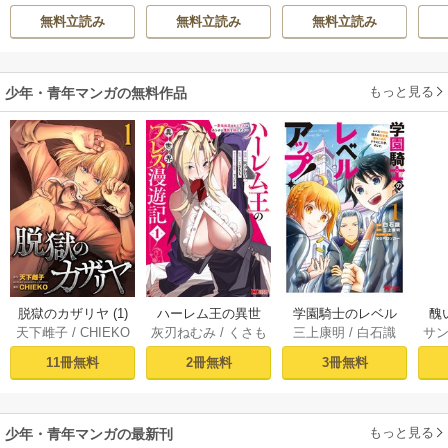
UDIO)
/
Chugong
/
う
/
魚デニム
生、Sランクチート
無料立読み
無料立読み
無料立読み
h-goon
魔術師冒険録～
もっと見る
少年・青年マンガの無料作品
脱獄のカザリヤ (1)
ハーレム王の異世
学園騎士のレベル
醜
天下雌子
/
CHIEKO
灰刃ねむみ
/
くさも
三上康明
/
白石識
サ
界プレス漫遊記 ～
アップ！レベル100
同
ち
最強無双のおじさ
0超えの転生者、落
皇
11冊無料
2冊無料
3冊無料
んはあらゆる種族
ちこぼれクラスに
喪
を嫁にする～（コ
入学。そして、
ミック） 1巻
（コミック） ： 1
もっと見る
少年・青年マンガの最新刊