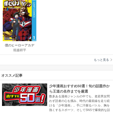
僕のヒーローアカデ
堀越耕平
ミア
もっと見る
オススメ記事
少年漫画おすすめ50選！旬の話題作か
ら王道の名作までを厳選
数多ある漫画ジャンルの中でも、老若男女問
わず読者の心を掴み、時代の最前線を走り続
ける「少年漫画」。手に汗握るバトル、胸を
熱くするスポーツ、そしてSNSで爆発的な話