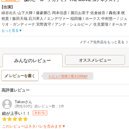
【出演】
緑谷出久:山下大輝 / 爆豪勝己:岡本信彦 / 麗日お茶子:佐倉綾音 / 轟焦凍:梶
裕貴 / 飯田天哉:石川界人 / エンデヴァー:稲田徹 / ホークス:中村悠一 / ジュ
リオ・ガンディーナ:宮野真守 / アンナ・シェルビーノ:生見愛瑠 / オールマ
イト／ダークマイト:三宅健太
もっと見る
【あらすじ】
次は、君だ―—。超常能力“個性”を持つ人間が当たり前になった世界
メディア化作品をもっと見る
で、“平和の象徴”と呼ばれたかつてのNo.1ヒーロー・オールマイトが“悪の
帝王”との死闘を制した直後に発した言葉。オールマイトがNo,1ヒーローの
座を退いた後も、彼のヒーローの意志は、出久たち雄英高校ヒーロー科に
オススメレビュー
みんなのレビュー
受け継がれた。出久たちが雄英2年目の春に勃発した、ヒーローvs敵＜ヴィ
ラン＞の全面戦争。出久は恐るべき力を手に入れた死柄木弔と対峙、激し
レビューを書く
くぶつかり合う。ヒーローと敵＜ヴィラン＞の双方が大きなダメージを受
レビュー投稿で最大1000pt!
け、死柄木の撤退により戦いは一旦の終結を見るが、再び相まみえる決戦
の時は刻一刻と近づいていた。そんな全面戦争の影響で荒廃した社会に突
高評価レビュー
如、謎の巨大要塞が現れ、次々と街や人を飲み込んでいく。そして出久た
ちの前に、“平和の象徴”を思わせる男が立ちはだかり……
Takuo
さん
【制作会社】
(男性/10代)
総レビュー数：1件
ボンズ
絵が上手い！！
ネタバレ
【スタッフ情報】
原作・総監修・キャラクター原案:堀越耕平（「週刊少年ジャンプ」集英社
このレビューはネタバレを含みます▼
刊）