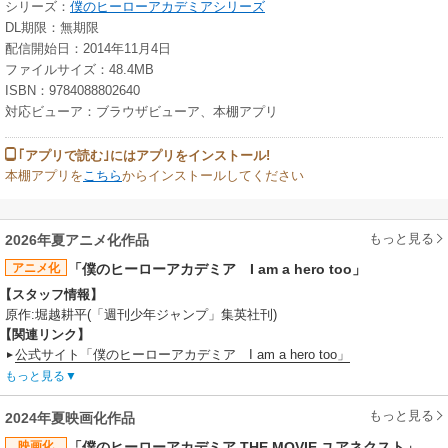
シリーズ：
僕のヒーローアカデミアシリーズ
DL期限：無期限
配信開始日：2014年11月4日
ファイルサイズ：48.4MB
ISBN：9784088802640
対応ビューア：ブラウザビューア、本棚アプリ
｢アプリで読む｣にはアプリをインストール!
本棚アプリを
こちら
からインストールしてください
もっと見る
2026年夏アニメ化作品
アニメ化
「僕のヒーローアカデミア I am a hero too」
【スタッフ情報】
原作:堀越耕平(「週刊少年ジャンプ」集英社刊)
【関連リンク】
公式サイト「僕のヒーローアカデミア I am a hero too」
もっと見る
もっと見る
2024年夏映画化作品
映画化
「僕のヒーローアカデミア THE MOVIE ユアネクスト」