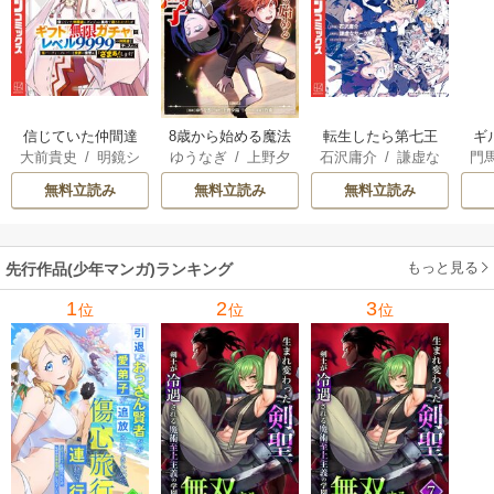
信じていた仲間達
8歳から始める魔法
転生したら第七王
ギ
大前貴史
/
明鏡シ
ゆうなぎ
/
上野夕
石沢庸介
/
謙虚な
門
にダンジョン奥地
学
子だったので、気
スイ
/
tef
陽
/
乃希
サークル
/
メル。
で殺されかけたが
ままに魔術を極め
無料立読み
無料立読み
無料立読み
ギフト『無限ガチ
ます
ャ』でレベル9999
の仲間達を手に入
もっと見る
先行作品(少年マンガ)ランキング
れて元パーティー
メンバーと世界に
1
2
3
位
位
位
復讐＆『ざま
ぁ！』します！