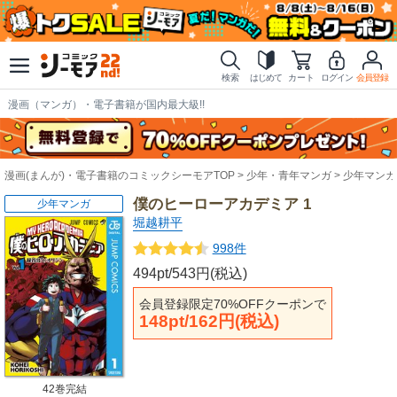
検索
はじめて
カート
ログイン
会員登録
漫画（マンガ）・電子書籍が国内最大級!!
漫画(まんが)・電子書籍のコミックシーモアTOP
少年・青年マンガ
少年マンガ
僕のヒーローアカデミア 1
少年マンガ
堀越耕平
998件
494pt/543円(税込)
会員登録限定70%OFFクーポンで
148pt/162円(税込)
42巻完結