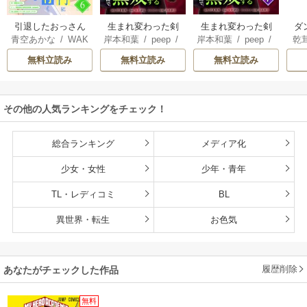
引退したおっさん
生まれ変わった剣
生まれ変わった剣
ダ
青空あかな
/
WAK
岸本和葉
/
peep
/
岸本和葉
/
peep
/
乾
賢者だが愛弟子が
聖、剣士が冷遇さ
聖、剣士が冷遇さ
込
ANA KURAGUCHI
染野静也
/
桑島黎
染野静也
/
桑島黎
庫
追放されてきたの
れる魔術至上主義
れる魔術至上主義
救
無料立読み
無料立読み
無料立読み
/
pallet
/
アイラ
音
/
taskey STUDI
音
/
taskey STUDI
ン
で傷心旅行に連れ
の学園で無双する
の学園で無双する
は
ボ
/
こなせ
/
book
O
O
て行く ～スローラ
【単行本版】
な
listaSTUDIO
イフな旅のつもり
その他の人気ランキングをチェック！
が、なぜか世界最
強の師弟になって
いた～【単行本
総合ランキング
メディア化
版】
少女・女性
少年・青年
TL・レディコミ
BL
異世界・転生
お色気
履歴削除
あなたがチェックした作品
無料