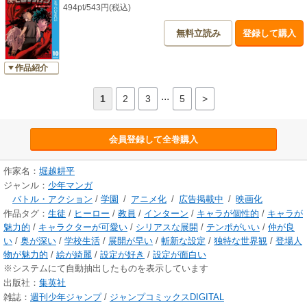
494pt/543円(税込)
無料立読み
登録して購入
作品紹介
...
1
2
3
5
>
会員登録して全巻購入
作家名：
堀越耕平
ジャンル：
少年マンガ
バトル・アクション
/
学園
/
アニメ化
/
広告掲載中
/
映画化
作品タグ：
生徒
/
ヒーロー
/
教員
/
インターン
/
キャラが個性的
/
キャラが
魅力的
/
キャラクターが可愛い
/
シリアスな展開
/
テンポがいい
/
仲が良
い
/
奥が深い
/
学校生活
/
展開が早い
/
斬新な設定
/
独特な世界観
/
登場人
物が魅力的
/
絵が綺麗
/
設定が好き
/
設定が面白い
※システムにて自動抽出したものを表示しています
出版社：
集英社
雑誌：
週刊少年ジャンプ
/
ジャンプコミックスDIGITAL