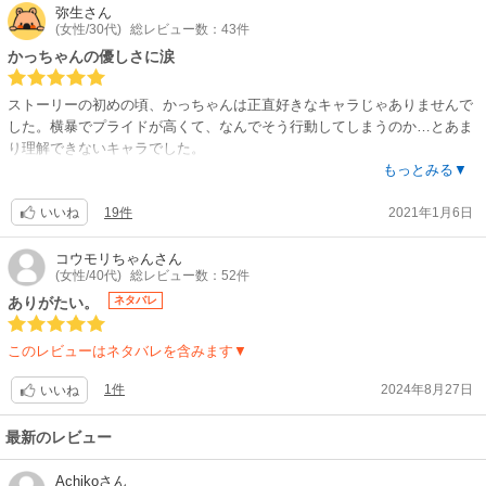
品になっただろうな。
弥生
さん
(女性/30代)
総レビュー数：43件
まだ作者のメッセージが読み取れない子も多いだろうし、読解力の低下著
しい大人(私も含めて)でも、どのくらい製作陣のメッセージを理解できる
かっちゃんの優しさに涙
のか分からないけど、何度か読み直して分かったり、今は分からなくとも
何年か経ってから気付いたりするのだろうな。
ストーリーの初めの頃、かっちゃんは正直好きなキャラじゃありませんで
した。横暴でプライドが高くて、なんでそう行動してしまうのか…とあま
子どもが小学生ですが、残念ながら今はコロコロ派です。私もネット(シー
り理解できないキャラでした。
モア)で全巻読んじゃったなー。紙で全巻買ってリビングに置かなきゃ。い
でも物語が進むごとに、かっちゃんが各場面で何を考え、どう感じていた
もっとみる▼
つか息子が手にとって読んでくれるように。作者や製作陣の意図が理解で
のかを知って、本当に本当に優しい人なんだと思えました。
きる子になりますように。
19件
2021年1月6日
口は悪くとも理路整然と作戦をたて、遂行できるところ。街の人々だけじ
いいね
ゃなく、仲間も守るために行動できるところ。そして、デクの状況を知
平和を願える子に育ってはいますが、そのための振る舞いや行動とは何な
り、身を案じるがゆえの行動。。
コウモリちゃん
さん
のか、気づくといいな。
(女性/40代)
総レビュー数：52件
29巻ではかっちゃんの優しさと心の成長が描かれていて涙腺が緩みっぱな
しでした。
ありがたい。
ネタバレ
これは英語や主要言語だけじゃなくて、どうにか頑張って世界中言語に訳
今、デクの状況を知った上で1番身近に支えられるのはかっちゃんしかい
しての世界中の子ども達が読めるようにしてあげてほしいと思いました。
ないけど、それがもういやいややらされてるわけじゃない所に感動してい
このレビューはネタバレを含みます▼
(教科書に載せます？？)
ます。
かっちゃんもデクもホークスも相澤先生もみんなみんな無事でいることを
1件
2024年8月27日
いいね
ヒロアカはもちろん、日本の漫画って世界の財産だなと思いました。
祈るばかりです。
現実社会ではお医者さんや看護師さんなどの医療関係のヒーローが最前線
最新のレビュー
USJ行く前に読みたかった。。。
で頑張ってくれているので、現実社会のヒーローを支えられるよう、かっ
ちゃんのような優しさを持って行動しようと思います。
Achiko
さん