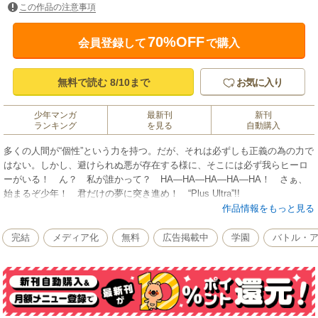
この作品の注意事項
70%OFF
会員登録して
で購入
無料で読む 8/10まで
お気に入り
少年マンガ
最新刊
新刊
ランキング
を見る
自動購入
多くの人間が“個性”という力を持つ。だが、それは必ずしも正義の為の力で
はない。しかし、避けられぬ悪が存在する様に、そこには必ず我らヒーロ
ーがいる！ ん？ 私が誰かって？ HA―HA―HA―HA―HA！ さぁ、
始まるぞ少年！ 君だけの夢に突き進め！ “Plus Ultra”!!
作品情報をもっと見る
完結
メディア化
無料
広告掲載中
学園
バトル・