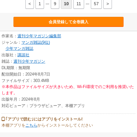
...
...
<
1
9
10
11
57
>
会員登録して全巻購入
作家名：
週刊少年マガジン編集部
ジャンル：
マンガ雑誌(9位)
少年マンガ雑誌
出版社：
講談社
雑誌：
週刊少年マガジン
DL期限：無期限
配信開始日：2024年8月7日
ファイルサイズ：303.4MB
※本作品はファイルサイズが大きいため、Wi-Fi環境でのご利用を推奨いた
します。
出版年月：2024年8月
対応ビューア：ブラウザビューア、本棚アプリ
｢アプリで読む｣にはアプリをインストール!
本棚アプリを
こちら
からインストールしてください