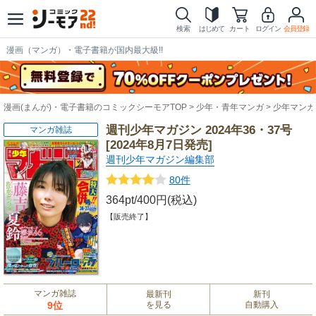
検索
はじめて
カート
ログイン
会員登録
漫画（マンガ）・電子書籍が国内最大級!!
漫画(まんが)・電子書籍のコミックシーモアTOP
少年・青年マンガ
少年マンガ
週刊少年マガジン 2024年36・37号
マンガ雑誌
[2024年8月7日発売]
週刊少年マガジン編集部
80件
364pt/400円(税込)
【販売終了】
マンガ雑誌
最新刊
新刊
9位
を見る
自動購入