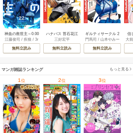
神血の救世主～0.00
ハナバス 苔石花江
ギルティサークル 2
信
江藤俊司
/
疾狼
/
3r
三好宏平
門馬司
/
山本やみー
大
000001％を引き当
のバスケ論 7巻
1巻
に
d Ie
/
Studio No.9
て最強へ～【電子
で
無料立読み
無料立読み
無料立読み
書籍特典付】 22巻
ギ
ャ
の
もっと見る
マンガ雑誌ランキング
れ
メ
1
2
3
位
位
位
ぁ