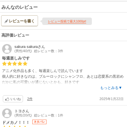
みんなのレビュー
レビューを書く
レビュー投稿で最大1000pt!
高評価レビュー
sakura sakura
さん
(男性/40代)
総レビュー数：3件
毎週楽しみです
アニメ化作品も多く、毎週楽しんで読んでいます
個人的に好きなのは、ブルーロックにシャンフロ、あとは恋愛系の黒岩め
だかに私の可愛いが通じないとかも、好きです
あと、本は基本紙派ですが、雑誌はどうしてもかさばるのと、全て残せる
もっとみる▼
わけでもないので、単行本は紙、雑誌は電子と棲み分けて使うと便利です
2件
2025年1月22日
いいね
トヨ
さん
(男性/20代)
総レビュー数：1件
ドメカノ！！！
ネタバレ