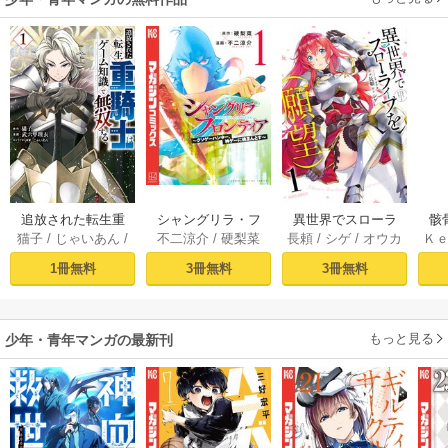
追放された転生重
シャングリラ・フ
異世界でスローラ
骸
猫子
/
じゃいあん
/
不二涼介
/
硬梨菜
長頼
/
シゲ
/
オウカ
Ｋ
騎士はゲーム知識
ロンティア（１）
イフを（願望） 1
異
武六甲理衣
で無双する（１）
～クソゲーハン
1冊無料
3冊無料
3冊無料
ター、神ゲーに挑
まんとす～
もっと見る
少年・青年マンガの最新刊