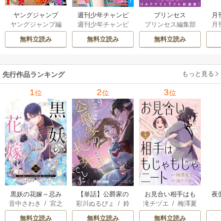
ヤングジャンプ
月
週刊少年チャンピ
プリンセス
ヤングジャンプ編
月
週刊少年チャンピ
プリンセス編集部
オン
集部
オン編集部
無料立読み
無料立読み
無料立読み
もっと見る
先行作品ランキング
1
2
3
位
位
位
黒妖の花嫁～忌み
【単話】公爵家の
お見合い相手はも
夜
音中さわき
/
宮之
彩川ぬるぴょ
/
鈴
滝チヅエ
/
梅澤夏
嫌われた私が冷酷
長女でした
じゃもじゃニート
は
みやこ
音さや
/
たむ
子（エブリスタ）
大尉に愛されるま
さ
無料立読み
無料立読み
無料立読み