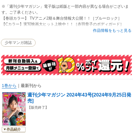
※「週刊少年マガジン」電子版は紙版と一部内容が異なる場合がございま
す。ご了承ください。
【巻頭カラー】 TVアニメ2期＆舞台情報大公開！！［ブルーロック］
【Cカラー】実写映画大ヒット上映中！！［赤羽骨子のボディガード］
作品情報をもっと見る
少年マンガ雑誌
1巻から
｜
最新刊から
週刊少年マガジン 2024年43号[2024年9月25日発
売]
【販売終了】
作品紹介