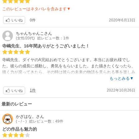
このレビューはネタバレを含みます▼
0件
2020年6月13日
いいね
ちゃんちゃんこ
さん
(女性/20代)
総レビュー数：1件
寺嶋先生、16年間ありがとうございました！
寺嶋先生、ダイヤのA完結おめでとうございます。本当にお疲れ様でし
た。彼らの成長に感動し、勇気をもらいました。また描きたくなったら、
描く力が戻ってきたら、その時は彼らの未来の物語を見られる事を楽しみ
にしています！
もっとみる▼
1件
2022年10月26日
いいね
最新のレビュー
かざはな。
さん
(－/－)
総レビュー数：49件
どの作品も魅力的