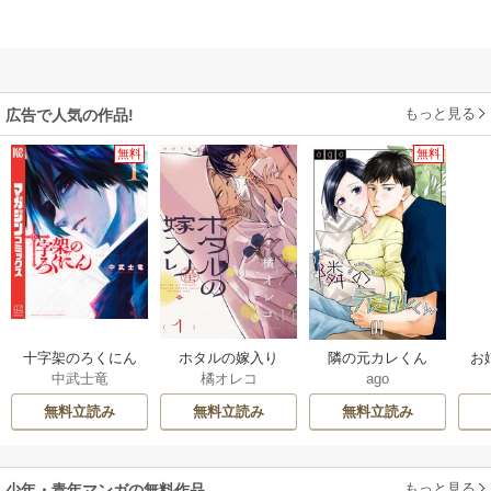
もっと見る
広告で人気の作品!
無料
無料
十字架のろくにん
ホタルの嫁入り
隣の元カレくん
お
中武士竜
橘オレコ
ago
無料立読み
無料立読み
無料立読み
もっと見る
少年・青年マンガの無料作品