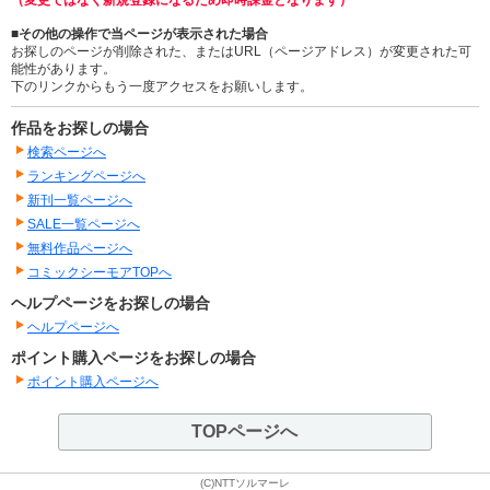
（変更ではなく新規登録になるため即時課金となります）
■その他の操作で当ページが表示された場合
お探しのページが削除された、またはURL（ページアドレス）が変更された可
能性があります。
下のリンクからもう一度アクセスをお願いします。
作品をお探しの場合
検索ページへ
ランキングページへ
新刊一覧ページへ
SALE一覧ページへ
無料作品ページへ
コミックシーモアTOPへ
ヘルプページをお探しの場合
ヘルプページへ
ポイント購入ページをお探しの場合
ポイント購入ページへ
TOPページへ
(C)NTTソルマーレ