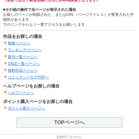
（変更ではなく新規登録になるため即時課金となります）
■その他の操作で当ページが表示された場合
お探しのページが削除された、またはURL（ページアドレス）が変更された可
能性があります。
下のリンクからもう一度アクセスをお願いします。
作品をお探しの場合
検索ページへ
ランキングページへ
新刊一覧ページへ
SALE一覧ページへ
無料作品ページへ
コミックシーモアTOPへ
ヘルプページをお探しの場合
ヘルプページへ
ポイント購入ページをお探しの場合
ポイント購入ページへ
TOPページへ
(C)NTTソルマーレ