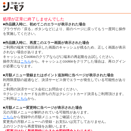
処理が正常に終了しませんでした
■作品購入時に、初めてこのエラーが表示された場合
ブラウザの「戻る」ボタンなどにより、前のページに戻ってもう一度同じ操作
を実施してください。
■作品購入時に、再度このエラー画面が表示された場合
ご利用の端末で前回表示した画面のキャッシュが残るため、正しく画面が表示
されない場合があります。
キャッシュとCookieのクリアならびに端末の再起動をお試しください。
操作方法は
こちら
から。キャッシュとcookieをクリアした場合は、再ログイン
が必要になります。
■月額メニュー登録またはポイント追加時に当ページが表示された場合
利用限度額の超過など、決済サービス側でエラーが発生している可能性があり
ます。
ご利用の決済サービス会社にお問合せください。
※クレジットカードをお持ちの方はクレジットカード決済もご利用頂けます。
ご利用は
こちら
から。
■月額メニュー変更時に当ページが表示された場合
元の月額メニューが解約されている可能性があります。
こちら
から登録中の月額メニューをご確認ください。
変更先の月額メニューへの登録・お支払いは完了しておりません。
上のリンクから再度登録をお願いします。