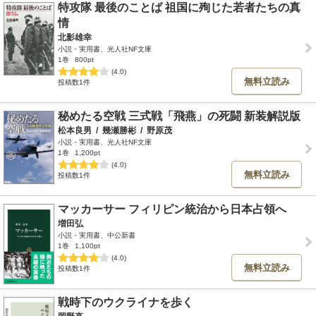
特攻隊 最後のことば 祖国に殉じた若者たちの真
情
北影雄幸
小説・実用書、光人社NF文庫
1巻
800pt
(4.0)
無料立読み
投稿数1件
秘めたる空戦 三式戦「飛燕」の死闘 新装解説版
松本良男
/
幾瀬勝彬
/
野原茂
小説・実用書、光人社NF文庫
1巻
1,200pt
(4.0)
無料立読み
投稿数1件
マッカーサー フィリピン統治から日本占領へ
増田弘
小説・実用書、中公新書
1巻
1,100pt
(4.0)
無料立読み
投稿数1件
戦時下のウクライナを歩く