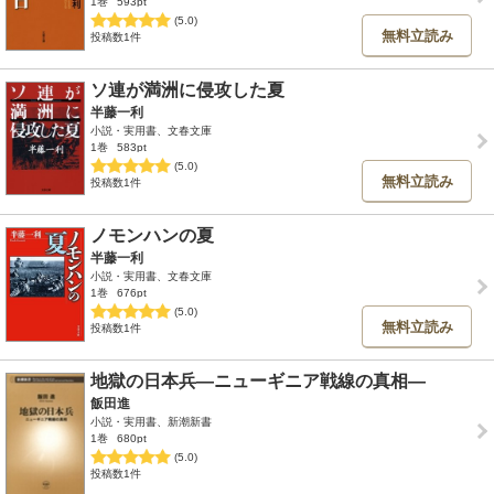
1巻
593pt
(5.0)
無料立読み
投稿数1件
ソ連が満洲に侵攻した夏
半藤一利
小説・実用書、文春文庫
1巻
583pt
(5.0)
無料立読み
投稿数1件
ノモンハンの夏
半藤一利
小説・実用書、文春文庫
1巻
676pt
(5.0)
無料立読み
投稿数1件
地獄の日本兵―ニューギニア戦線の真相―
飯田進
小説・実用書、新潮新書
1巻
680pt
(5.0)
投稿数1件