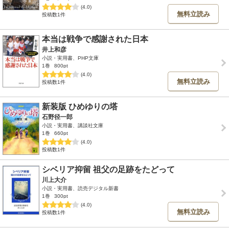
(4.0)
無料立読み
投稿数1件
本当は戦争で感謝された日本
井上和彦
小説・実用書、PHP文庫
1巻
800pt
(4.0)
無料立読み
投稿数1件
新装版 ひめゆりの塔
石野径一郎
小説・実用書、講談社文庫
1巻
660pt
(4.0)
投稿数1件
シベリア抑留 祖父の足跡をたどって
川上大介
小説・実用書、読売デジタル新書
1巻
300pt
(4.0)
無料立読み
投稿数1件