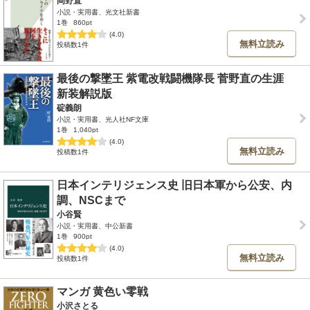
岡野直
小説・実用書、光文社新書
1巻
860pt
(4.0)
無料立読み
投稿数1件
最後の撃墜王 紫電改戦闘機隊長 菅野直の生涯
新装解説版
碇義朗
小説・実用書、光人社NF文庫
1巻
1,040pt
(4.0)
無料立読み
投稿数1件
日本インテリジェンス史 旧日本軍から公安、内
調、NSCまで
小谷賢
小説・実用書、中公新書
1巻
900pt
(4.0)
無料立読み
投稿数1件
マンガ 黄色い零戦
小沢さとる