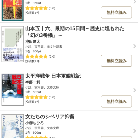
1巻
860pt
(5.0)
無料立読み
投稿数1件
山本五十六、最期の15日間～歴史に埋もれた
「幻の3番機」～
池田遼太
小説・実用書、光文社新書
1巻
800pt
(5.0)
無料立読み
投稿数1件
太平洋戦争 日本軍艦戦記
半藤一利
小説・実用書、文春文庫
1巻
582pt
(5.0)
無料立読み
投稿数1件
女たちのシベリア抑留
小柳ちひろ
小説・実用書、文春文庫
1巻
800pt
(5.0)