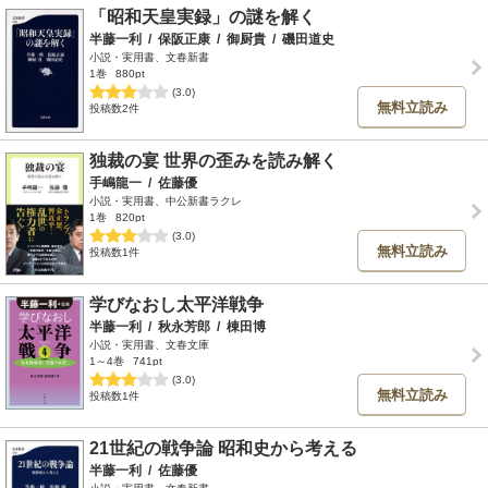
「昭和天皇実録」の謎を解く
半藤一利
/
保阪正康
/
御厨貴
/
磯田道史
小説・実用書、文春新書
1巻
880pt
(3.0)
無料立読み
投稿数2件
独裁の宴 世界の歪みを読み解く
手嶋龍一
/
佐藤優
小説・実用書、中公新書ラクレ
1巻
820pt
(3.0)
無料立読み
投稿数1件
学びなおし太平洋戦争
半藤一利
/
秋永芳郎
/
棟田博
小説・実用書、文春文庫
1～4巻
741pt
(3.0)
無料立読み
投稿数1件
21世紀の戦争論 昭和史から考える
半藤一利
/
佐藤優