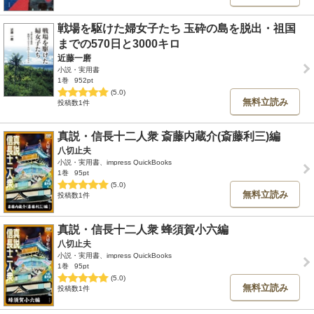
戦場を駆けた婦女子たち 玉砕の島を脱出・祖国
までの570日と3000キロ
近藤一磨
小説・実用書
1巻
952pt
(5.0)
無料立読み
投稿数1件
真説・信長十二人衆 斎藤内蔵介(斎藤利三)編
八切止夫
小説・実用書、impress QuickBooks
1巻
95pt
(5.0)
無料立読み
投稿数1件
真説・信長十二人衆 蜂須賀小六編
八切止夫
小説・実用書、impress QuickBooks
1巻
95pt
(5.0)
無料立読み
投稿数1件