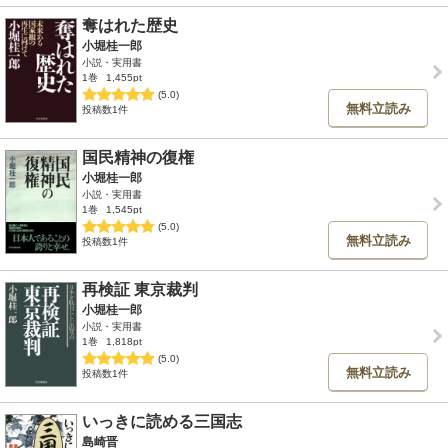
奪はれた歴史
小堀桂一郎
小説・実用書
1巻
1,455pt
(5.0)
無料立読み
投稿数1件
国民精神の復権
小堀桂一郎
小説・実用書
1巻
1,545pt
(5.0)
無料立読み
投稿数1件
再検証 東京裁判
小堀桂一郎
小説・実用書
1巻
1,818pt
(5.0)
無料立読み
投稿数1件
いっきに読める三国志
島崎晋