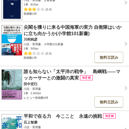
小説・実用書、文春新書
1巻
815pt
(3.0)
投稿数1件
尖閣を獲りに来る中国海軍の実力 自衛隊はいか
に立ち向かうか(小学館101新書)
川村純彦
小説・実用書、小学館101新書
1巻
500pt
(2.0)
無料立読み
投稿数1件
誰も知らない「太平洋の戦争」 島嶼戦――マ
ッカーサーとの激闘の真実
田中宏巳
小説・実用書
1巻
2,600pt
レビュー投稿数0件
無料立読み
平和で在る力 今ここと 永遠の挑戦
石上智康
小説・実用書