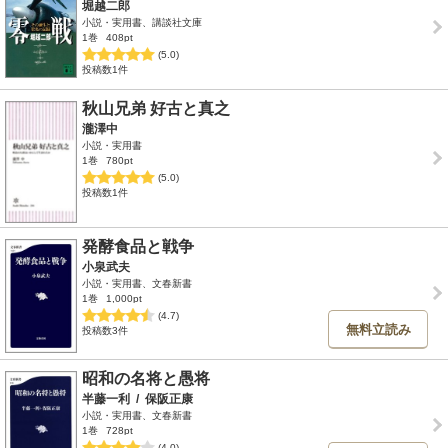
堀越二郎
小説・実用書、講談社文庫
1巻
408pt
(5.0)
投稿数1件
秋山兄弟 好古と真之
瀧澤中
小説・実用書
1巻
780pt
(5.0)
投稿数1件
発酵食品と戦争
小泉武夫
小説・実用書、文春新書
1巻
1,000pt
(4.7)
無料立読み
投稿数3件
昭和の名将と愚将
半藤一利
/
保阪正康
小説・実用書、文春新書
1巻
728pt
(4.0)