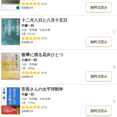
(5.0)
無料立読み
投稿数1件
十二月八日と八月十五日
半藤一利
小説・実用書、文春文庫
1巻
537pt
(5.0)
無料立読み
投稿数1件
散華に残る花弁ひとつ
大橋中一郎
小説・実用書
1巻
500pt
(5.0)
無料立読み
投稿数1件
安吾さんの太平洋戦争
半藤一利
小説・実用書、PHP文庫
1巻
727pt
(5.0)
無料立読み
投稿数1件