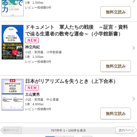
1巻
1,500pt
レビュー投稿数0件
無料立読み
ドキュメント 軍人たちの戦後 ～証言・資料
で辿る生還者の数奇な運命～（小学館新書）
神立尚紀
小説・実用書、小学館新書
1巻
1,100pt
レビュー投稿数0件
無料立読み
日本がリアリズムを失うとき（上下合本）
土山實男
小説・実用書、中公選書
1巻
4,600pt
レビュー投稿数0件
無料立読み
前のページ
次のページ
767件中 1～100件を表示