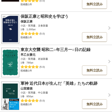
(5.0)
無料立読み
投稿数1件
保阪正康と昭和史を学ぼう
保阪正康
小説・実用書、文春新書
1巻
1,000pt
(5.0)
無料立読み
投稿数1件
東京大空襲 昭和二○年三月一○日の記録
早乙女勝元
小説・実用書、岩波新書
1巻
780pt
(5.0)
無料立読み
投稿数1件
軍神 近代日本が生んだ「英雄」たちの軌跡
山室建徳
小説・実用書、中公新書
1巻
950pt
(5.0)
無料立読み
投稿数1件