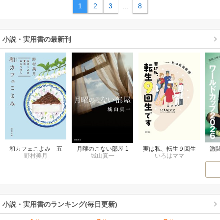
1
2
3
...
8
小説・実用書の最新刊
激
和カフェこよみ 五
月曜のこない部屋 1
実は私、転生９回生
野村美月
城山真一
いろはママ
田
月くんの夏のおもて
巻
です マンガ 私の
ド
なし 1巻
前世物語 1巻
小説・実用書のランキング(毎日更新)