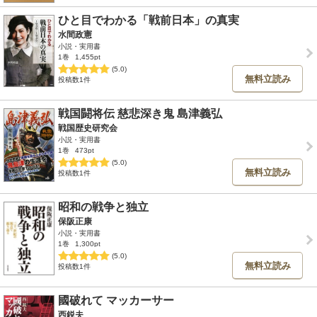
ひと目でわかる「戦前日本」の真実
水間政憲
小説・実用書
1巻
1,455pt
(5.0)
無料立読み
投稿数1件
戦国闘将伝 慈悲深き鬼 島津義弘
戦国歴史研究会
小説・実用書
1巻
473pt
(5.0)
無料立読み
投稿数1件
昭和の戦争と独立
保阪正康
小説・実用書
1巻
1,300pt
(5.0)
無料立読み
投稿数1件
國破れて マッカーサー
西鋭夫