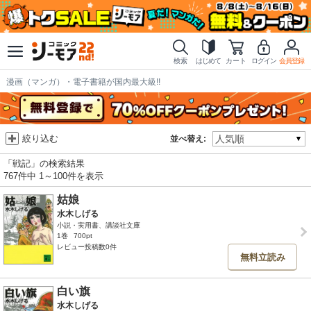
検索
はじめて
カート
ログイン
会員登録
漫画（マンガ）・電子書籍が国内最大級!!
絞り込む
並べ替え:
「戦記」の検索結果
767件中 1～100件を表示
姑娘
水木しげる
小説・実用書、講談社文庫
1巻
700pt
レビュー投稿数0件
無料立読み
白い旗
水木しげる