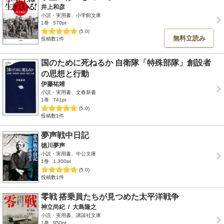
井上和彦
小説・実用書、小学館文庫
1巻
570pt
(5.0)
無料立読み
投稿数1件
国のために死ねるか 自衛隊「特殊部隊」創設者
の思想と行動
伊藤祐靖
小説・実用書、文春新書
1巻
741pt
(5.0)
投稿数1件
夢声戦中日記
徳川夢声
小説・実用書、中公文庫
1巻
1,300pt
(5.0)
投稿数1件
零戦 搭乗員たちが見つめた太平洋戦争
神立尚紀
/
大島隆之
小説・実用書、講談社文庫
1巻
950pt