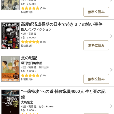
小説・実用書
1巻
2,500pt
(5.0)
無料立読み
投稿数1件
高度経済成長期の日本で起き３７の怖い事件
鉄人ノンフィクション
小説・実用書
1巻
1,600pt
(5.0)
無料立読み
投稿数1件
父の戦記
週刊朝日編集部
小説・実用書、朝日文庫
1巻
1,000pt
(5.0)
無料立読み
投稿数1件
“一億特攻”への道 特攻隊員4000人 生と死の記
録
大島隆之
小説・実用書、文春e-Books
1巻
2,000pt