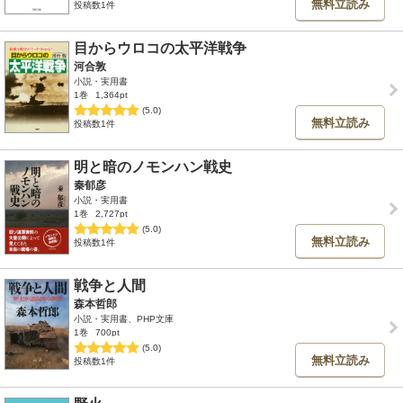
無料立読み
投稿数1件
目からウロコの太平洋戦争
河合敦
小説・実用書
1巻
1,364pt
(5.0)
無料立読み
投稿数1件
明と暗のノモンハン戦史
秦郁彦
小説・実用書
1巻
2,727pt
(5.0)
無料立読み
投稿数1件
戦争と人間
森本哲郎
小説・実用書、PHP文庫
1巻
700pt
(5.0)
無料立読み
投稿数1件