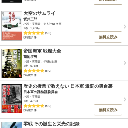
大空のサムライ
坂井三郎
小説・実用書、光人社NF文庫
1巻
1,200pt
(5.0)
無料立読み
投稿数1件
帝国海軍 戦艦大全
菊池征男
小説・実用書、学研M文庫
1巻
571pt
(5.0)
投稿数1件
歴史の授業で教えない 日本軍 激闘の舞台裏
日本軍の謎検証委員会
小説・実用書
1巻
476pt
(5.0)
無料立読み
投稿数1件
零戦 その誕生と栄光の記録