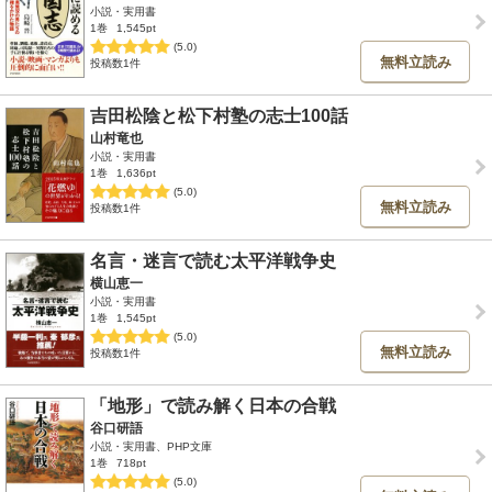
小説・実用書
1巻
1,545pt
(5.0)
無料立読み
投稿数1件
吉田松陰と松下村塾の志士100話
山村竜也
小説・実用書
1巻
1,636pt
(5.0)
無料立読み
投稿数1件
名言・迷言で読む太平洋戦争史
横山恵一
小説・実用書
1巻
1,545pt
(5.0)
無料立読み
投稿数1件
「地形」で読み解く日本の合戦
谷口研語
小説・実用書、PHP文庫
1巻
718pt
(5.0)