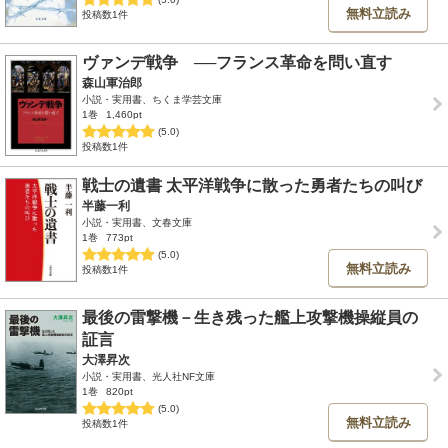
無料立読み
投稿数1件
ヴァンデ戦争 ──フランス革命を問い直す
森山軍治郎
小説・実用書、ちくま学芸文庫
1巻
1,460pt
(5.0)
投稿数1件
戦士の遺書 太平洋戦争に散った勇者たちの叫び
半藤一利
小説・実用書、文春文庫
1巻
773pt
(5.0)
無料立読み
投稿数1件
最後の雷撃機－生き残った艦上攻撃機操縦員の
証言
大澤昇次
小説・実用書、光人社NF文庫
1巻
820pt
(5.0)
無料立読み
投稿数1件