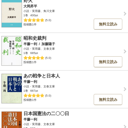
野火
大岡昇平
小説・実用書、角川文庫
1巻
400pt
(5.0)
無料立読み
投稿数1件
昭和史裁判
半藤一利
/
加藤陽子
小説・実用書、文春文庫
1巻
685pt
(5.0)
無料立読み
投稿数1件
あの戦争と日本人
半藤一利
小説・実用書、文春文庫
1巻
667pt
(5.0)
無料立読み
投稿数1件
日本国憲法の二〇〇日
半藤一利
小説・実用書、文春文庫