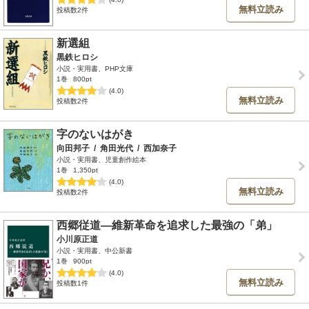
無料立読み
投稿数2件
新選組
黒鉄ヒロシ
小説・実用書、PHP文庫
1巻
800pt
(4.0)
無料立読み
投稿数2件
字のないはがき
向田邦子
/
角田光代
/
西加奈子
小説・実用書、児童創作絵本
1巻
1,350pt
(4.0)
無料立読み
投稿数2件
西郷従道―維新革命を追求した最強の「弟」
小川原正道
小説・実用書、中公新書
1巻
900pt
(4.0)
無料立読み
投稿数1件