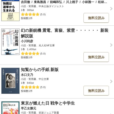
吉田徹
/
東島雅昌
/
前嶋和弘
/
川上桃子
/
小林雅一
/
松林哲也
/
小説・実用書、中央公論ダイジェスト
1巻
300pt
(5.0)
無料立読み
投稿数1件
幻の新鋭機 震電、富嶽、紫雲・・・・・・ 新装
解説版
小川利彦
小説・実用書、光人社NF文庫
1巻
1,400pt
(5.0)
無料立読み
投稿数1件
知覧からの手紙 新版
水口文乃
小説・実用書、中公文庫
1巻
840pt
(5.0)
無料立読み
投稿数1件
東京が燃えた日 戦争と中学生
早乙女勝元
小説・実用書、岩波ジュニア新書