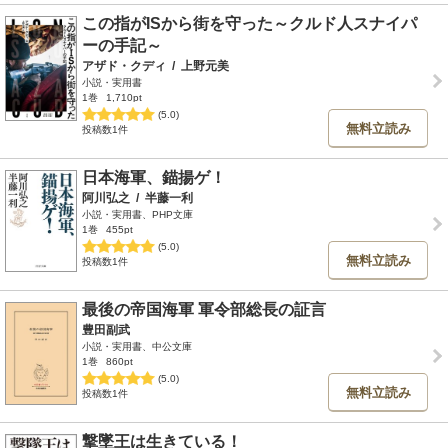
この指がISから街を守った～クルド人スナイパ
ーの手記～
アザド・クディ
/
上野元美
小説・実用書
1巻
1,710pt
(5.0)
無料立読み
投稿数1件
日本海軍、錨揚ゲ！
阿川弘之
/
半藤一利
小説・実用書、PHP文庫
1巻
455pt
(5.0)
無料立読み
投稿数1件
最後の帝国海軍 軍令部総長の証言
豊田副武
小説・実用書、中公文庫
1巻
860pt
(5.0)
無料立読み
投稿数1件
撃墜王は生きている！