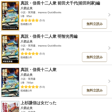
真説・信長十二人衆 前田犬千代(前田利家)編
八切止夫
小説・実用書、impress QuickBooks
1巻
95pt
(5.0)
無料立読み
投稿数1件
真説・信長十二人衆 明智光秀編
八切止夫
小説・実用書、impress QuickBooks
1巻
95pt
(5.0)
無料立読み
投稿数1件
真説・信長十二人衆
八切止夫
小説・実用書
1巻
760pt
(5.0)
無料立読み
投稿数1件
上杉謙信は女だった
八切止夫