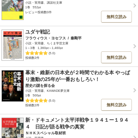
小説・実用書、講談社文庫
1巻
552pt
レビュー投稿数0件
無料立読み
ユダヤ戦記
フラウィウス・ヨセフス
/
秦剛平
小説・実用書、ちくま学芸文庫
1～3巻
1,360pt～1,460pt
(5.0)
無料立読み
投稿数2件
幕末・維新の日本史が２時間でわかる本 やっぱ
り激動の25年が一番おもしろい！
歴史の謎を探る会
小説・実用書、KAWADE夢文庫
1巻
500pt
(5.0)
無料立読み
投稿数2件
新・ドキュメント太平洋戦争１９４１ー１９４
４ 日記が語る戦争の真実
ＮＨＫスペシャル取材班