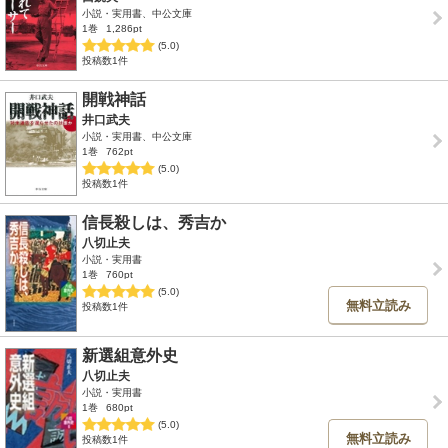
小説・実用書、中公文庫
1巻
1,286pt
(5.0)
投稿数1件
開戦神話
井口武夫
小説・実用書、中公文庫
1巻
762pt
(5.0)
投稿数1件
信長殺しは、秀吉か
八切止夫
小説・実用書
1巻
760pt
(5.0)
無料立読み
投稿数1件
新選組意外史
八切止夫
小説・実用書
1巻
680pt
(5.0)
無料立読み
投稿数1件