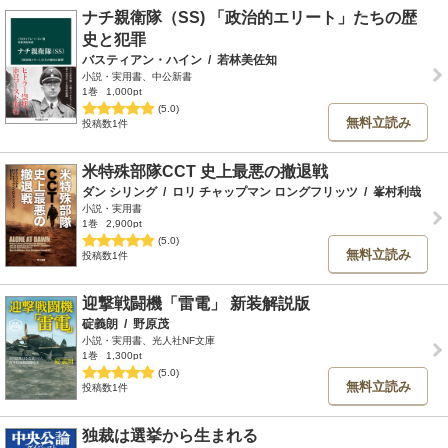
ナチ親衛隊（SS) 「政治的エリート」たちの歴
史と犯罪
バスティアン・ハイン
/
若林美佐知
小説・実用書、中公新書
1巻
1,000pt
(5.0)
無料立読み
投稿数1件
米特殊部隊CCT 史上最悪の撤退戦
ダン シリング
/
ロリ チャップマン ロングフリッツ
/
峯村利哉
小説・実用書
1巻
2,900pt
(5.0)
無料立読み
投稿数1件
迎撃戦闘機「雷電」 新装解説版
碇義朗
/
野原茂
小説・実用書、光人社NF文庫
1巻
1,300pt
(5.0)
無料立読み
投稿数1件
独裁は選挙から生まれる