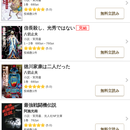
小説・実用書
1巻
680pt
(5.0)
無料立読み
投稿数1件
信長殺し、光秀ではない
八切止夫
小説・実用書
1～2巻
680pt～760pt
(5.0)
無料立読み
投稿数1件
徳川家康は二人だった
八切止夫
小説・実用書
1巻
680pt
(5.0)
無料立読み
投稿数1件
最強戦闘機伝説
阿施光南
小説・実用書、光人社NF文庫
1巻
762pt
(5.0)
無料立読み
投稿数1件