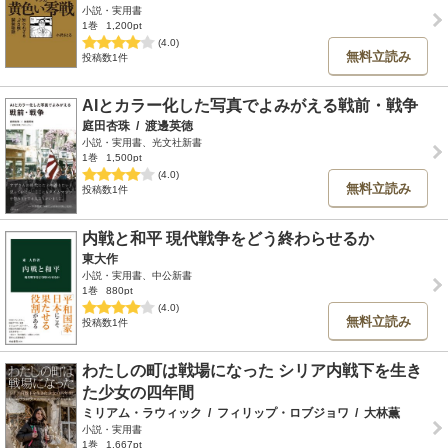
小説・実用書
1巻
1,200pt
(4.0)
無料立読み
投稿数1件
AIとカラー化した写真でよみがえる戦前・戦争
庭田杏珠
/
渡邊英徳
小説・実用書、光文社新書
1巻
1,500pt
(4.0)
無料立読み
投稿数1件
内戦と和平 現代戦争をどう終わらせるか
東大作
小説・実用書、中公新書
1巻
880pt
(4.0)
無料立読み
投稿数1件
わたしの町は戦場になった シリア内戦下を生き
た少女の四年間
ミリアム・ラウィック
/
フィリップ・ロブジョワ
/
大林薫
小説・実用書
1巻
1,667pt