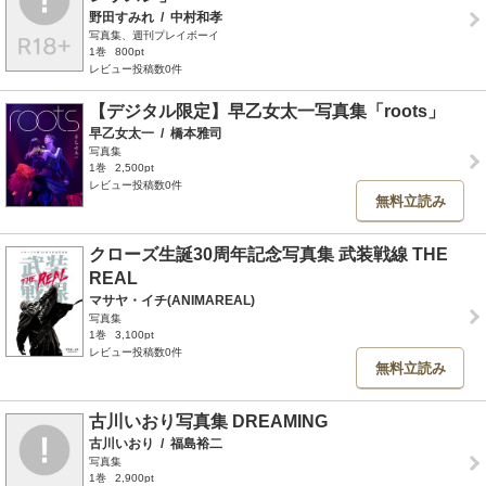
野田すみれ
/
中村和孝
写真集、週刊プレイボーイ
1巻
800pt
レビュー投稿数0件
【デジタル限定】早乙女太一写真集「roots」
早乙女太一
/
橋本雅司
写真集
1巻
2,500pt
レビュー投稿数0件
無料立読み
クローズ生誕30周年記念写真集 武装戦線 THE
REAL
マサヤ・イチ(ANIMAREAL)
写真集
1巻
3,100pt
レビュー投稿数0件
無料立読み
古川いおり写真集 DREAMING
古川いおり
/
福島裕二
写真集
1巻
2,900pt