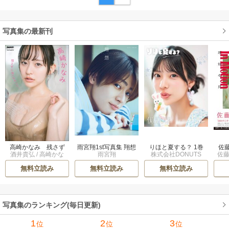
写真集の最新刊
りほと夏する？ 1巻
高崎かなみ 残さず
雨宮翔1st写真集 翔想
佐藤
株式会社DONUTS
酒井貴弘
/
高崎かな
雨宮翔
佐藤
に食べちゃって！ 1
1巻
『I
み
巻
限
無料立読み
無料立読み
無料立読み
写真集のランキング(毎日更新)
1
2
3
位
位
位