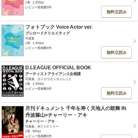
1巻
1,500pt
レビュー投稿数0件
無料立読み
フォトブック Voice Actor ver.
ブシロードクリエイティブ
写真集
1巻
1,500pt
レビュー投稿数0件
無料立読み
D.LEAGUE OFFICIAL BOOK
アーティストアライアンス企画課
写真集、カドカワエンタメムック
1巻
1,000pt
レビュー投稿数0件
無料立読み
月刊ドキュメント 千年を寿く天地人の鼓舞 IN
丹波篠山×チャーリー・アキ
チャーリー・アキ
写真集、Mファクトリー
1巻
800pt
レビュー投稿数0件