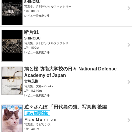
SHINOBU
写真集、月刊デジタルファクトリー
1巻
800pt
レビュー投稿数0件
断片01
SHINOBU
写真集、月刊デジタルファクトリー
1巻
800pt
レビュー投稿数0件
鳩と桜 防衛大学校の日々 National Defense
Academy of Japan
宮嶋茂樹
写真集、文春e-Books
1巻
8,149pt
レビュー投稿数0件
遊々さんぽ 「田代島の猫」写真集 後編
Ｍａｃ Ｍａｒｒｏｎ
写真集、ラビリンス
1巻
400pt