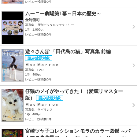
レビュー投稿数0件
ムーニー劇場第1幕～日本の歴史～
金利健司
写真集、月刊デジタルファクトリー
1巻
1,000pt
レビュー投稿数0件
遊々さんぽ 「田代島の猫」写真集 前編
Ｍａｃ Ｍａｒｒｏｎ
写真集、PAD
1巻
400pt
レビュー投稿数0件
仔猫のメイがやってきた！（愛蔵リマスター
版）
Ｍａｃ Ｍａｒｒｏｎ
写真集、ラビリンス
1巻
400pt
レビュー投稿数0件
宮崎ツヤ子コレクション モラのカラー図鑑 ～パ