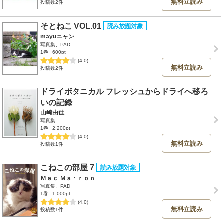
無料立読み
投稿数2件
そとねこ VOL.01
mayuニャン
写真集、PAD
1巻
600pt
(4.0)
無料立読み
投稿数2件
ドライボタニカル フレッシュからドライへ移ろ
いの記録
山崎由佳
写真集
1巻
2,200pt
(4.0)
無料立読み
投稿数1件
こねこの部屋 7
Ｍａｃ Ｍａｒｒｏｎ
写真集、PAD
1巻
1,000pt
(4.0)
無料立読み
投稿数1件