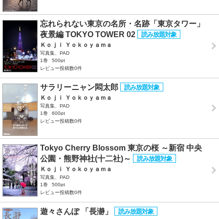
忘れられない東京の名所・名跡「東京タワー」
夜景編 TOKYO TOWER 02
Ｋｏｊｉ Ｙｏｋｏｙａｍａ
写真集、PAD
1巻
500pt
レビュー投稿数0件
サラリーニャン悶太郎
Ｋｏｊｉ Ｙｏｋｏｙａｍａ
写真集、PAD
1巻
600pt
レビュー投稿数0件
Tokyo Cherry Blossom 東京の桜 ～新宿 中央
公園・熊野神社(十二社)～
Ｋｏｊｉ Ｙｏｋｏｙａｍａ
写真集、PAD
1巻
500pt
レビュー投稿数0件
遊々さんぽ 「長瀞」