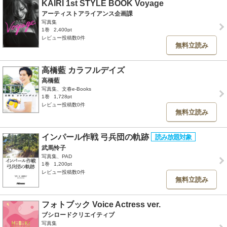
KAIRI 1st STYLE BOOK Voyage
アーティストアライアンス企画課
写真集
1巻
2,400pt
レビュー投稿数0件
無料立読み
高橋藍 カラフルデイズ
高橋藍
写真集、文春e-Books
1巻
1,728pt
レビュー投稿数0件
無料立読み
インパール作戦 弓兵団の軌跡
武馬怜子
写真集、PAD
1巻
1,200pt
レビュー投稿数0件
無料立読み
フォトブック Voice Actress ver.
ブシロードクリエイティブ
写真集