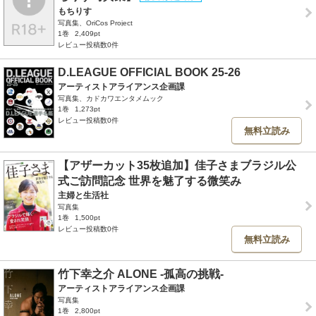
もちりす
写真集、OriCos Project
1巻
2,409pt
レビュー投稿数0件
D.LEAGUE OFFICIAL BOOK 25-26
アーティストアライアンス企画課
写真集、カドカワエンタメムック
1巻
1,273pt
レビュー投稿数0件
無料立読み
【アザーカット35枚追加】佳子さまブラジル公
式ご訪問記念 世界を魅了する微笑み
主婦と生活社
写真集
1巻
1,500pt
レビュー投稿数0件
無料立読み
竹下幸之介 ALONE -孤高の挑戦-
アーティストアライアンス企画課
写真集
1巻
2,800pt