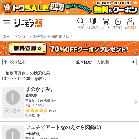
検索
はじめて
カート
ログイン
会員登録
漫画（マンガ）・電子書籍が国内最大級!!
絞り込む
並べ替え:
「植物写真集」の検索結果
101件中 1～100件を表示
すのかすみ。
森香澄
写真集、幻冬舎単行本
1巻
2,850pt
(4.7)
投稿数3件
フェチでアートなのえぐら図鑑(1)
三田のえ
写真集、OriCos Project