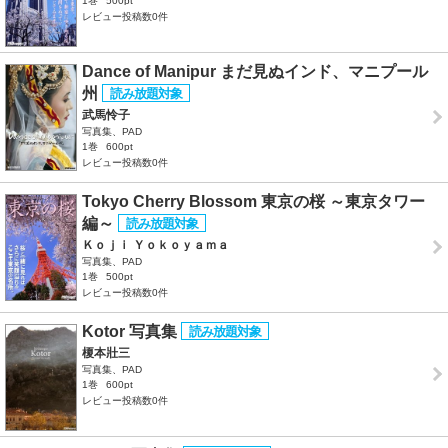
1巻
500pt
レビュー投稿数0件
Dance of Manipur まだ見ぬインド、マニプール
州
武馬怜子
写真集、PAD
1巻
600pt
レビュー投稿数0件
Tokyo Cherry Blossom 東京の桜 ～東京タワー
編～
Ｋｏｊｉ Ｙｏｋｏｙａｍａ
写真集、PAD
1巻
500pt
レビュー投稿数0件
Kotor 写真集
榎本壯三
写真集、PAD
1巻
600pt
レビュー投稿数0件