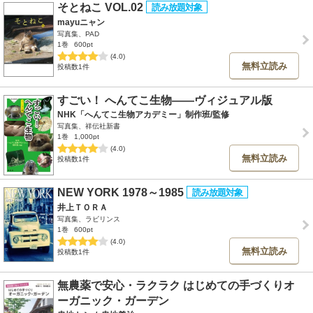
そとねこ VOL.02
mayuニャン
写真集、PAD
1巻
600pt
(4.0)
無料立読み
投稿数1件
すごい！ へんてこ生物――ヴィジュアル版
NHK「へんてこ生物アカデミー」制作班/監修
写真集、祥伝社新書
1巻
1,000pt
(4.0)
無料立読み
投稿数1件
NEW YORK 1978～1985
井上ＴＯＲＡ
写真集、ラビリンス
1巻
600pt
(4.0)
無料立読み
投稿数1件
無農薬で安心・ラクラク はじめての手づくりオ
ーガニック・ガーデン