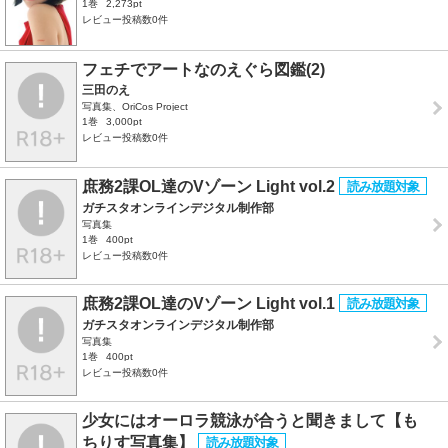
1巻
2,273pt
レビュー投稿数0件
フェチでアートなのえぐら図鑑(2)
三田のえ
写真集、OriCos Project
1巻
3,000pt
レビュー投稿数0件
庶務2課OL達のVゾーン Light vol.2
ガチスタオンラインデジタル制作部
写真集
1巻
400pt
レビュー投稿数0件
庶務2課OL達のVゾーン Light vol.1
ガチスタオンラインデジタル制作部
写真集
1巻
400pt
レビュー投稿数0件
少女にはオーロラ競泳が合うと聞きまして【も
ちりす写真集】