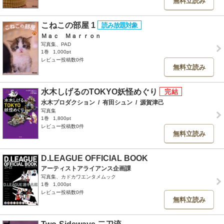
無料立読み
こねこの部屋 1
Ｍａｃ Ｍａｒｒｏｎ
写真集、PAD
1巻
1,000pt
レビュー投稿数0件
無料立読み
水木しげるのTOKYO妖怪めぐり
水木プロダクション
/
有田シュン
/
源賀津己
写真集
1巻
1,800pt
レビュー投稿数0件
無料立読み
D.LEAGUE OFFICIAL BOOK
アーティストアライアンス企画課
写真集、カドカワエンタメムック
1巻
1,000pt
レビュー投稿数0件
無料立読み