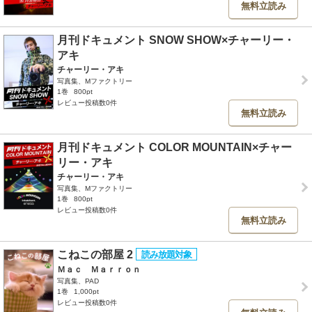
無料立読み
月刊ドキュメント SNOW SHOW×チャーリー・
アキ
チャーリー・アキ
写真集、Mファクトリー
1巻
800pt
レビュー投稿数0件
無料立読み
月刊ドキュメント COLOR MOUNTAIN×チャー
リー・アキ
チャーリー・アキ
写真集、Mファクトリー
1巻
800pt
レビュー投稿数0件
無料立読み
こねこの部屋 2
Ｍａｃ Ｍａｒｒｏｎ
写真集、PAD
1巻
1,000pt
レビュー投稿数0件