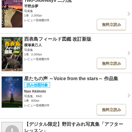
Two-Sideways 二刀流
平野歩夢
写真集
1巻
2,000pt
レビュー投稿数0件
無料立読み
西表島フィールド図鑑 改訂新版
横塚眞己人
写真集
1巻
2,000pt
レビュー投稿数0件
無料立読み
星たちの声 ～Voice from the stars～ 作品集
Nao Akimoto
写真集、PAD
1巻
600pt
レビュー投稿数0件
無料立読み
【デジタル限定】野田すみれ写真集「アフター
レッスン」