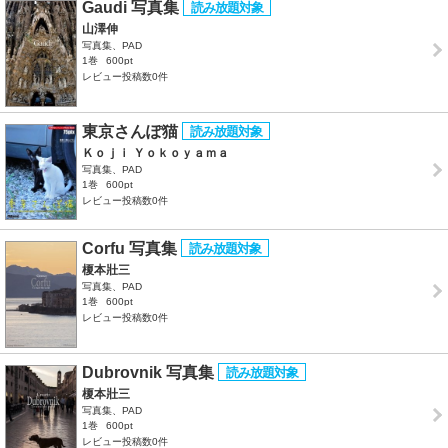
Gaudi 写真集
山澤伸
写真集、PAD
1巻
600pt
レビュー投稿数0件
東京さんぽ猫
Ｋｏｊｉ Ｙｏｋｏｙａｍａ
写真集、PAD
1巻
600pt
レビュー投稿数0件
Corfu 写真集
榎本壯三
写真集、PAD
1巻
600pt
レビュー投稿数0件
Dubrovnik 写真集
榎本壯三
写真集、PAD
1巻
600pt
レビュー投稿数0件