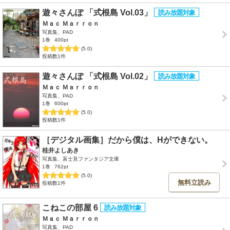
遊々さんぽ 「式根島 Vol.03」
Ｍａｃ Ｍａｒｒｏｎ
写真集、PAD
1巻
400pt
(5.0)
投稿数1件
遊々さんぽ 「式根島 Vol.02」
Ｍａｃ Ｍａｒｒｏｎ
写真集、PAD
1巻
600pt
(5.0)
投稿数1件
［デジタル画集］だから僕は、Hができない。
桂井よしあき
写真集、富士見ファンタジア文庫
1巻
762pt
(5.0)
無料立読み
投稿数1件
こねこの部屋 6
Ｍａｃ Ｍａｒｒｏｎ
写真集、PAD