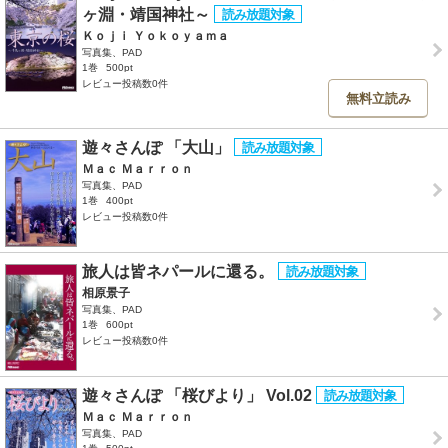
ヶ淵・靖国神社～
Ｋｏｊｉ Ｙｏｋｏｙａｍａ
写真集、PAD
1巻
500pt
レビュー投稿数0件
無料立読み
遊々さんぽ 「大山」
Ｍａｃ Ｍａｒｒｏｎ
写真集、PAD
1巻
400pt
レビュー投稿数0件
旅人は皆ネパールに還る。
相原景子
写真集、PAD
1巻
600pt
レビュー投稿数0件
遊々さんぽ 「桜びより」 Vol.02
Ｍａｃ Ｍａｒｒｏｎ
写真集、PAD