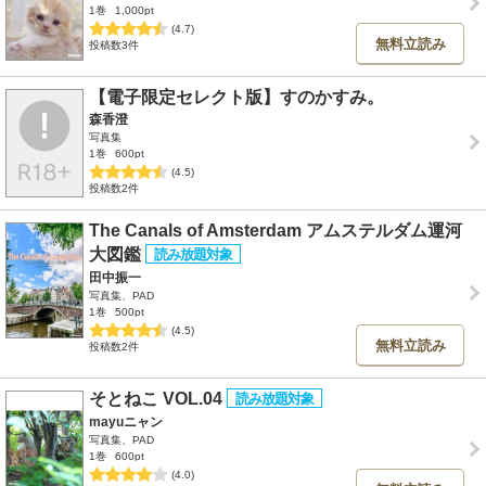
1巻
1,000pt
(4.7)
無料立読み
投稿数3件
【電子限定セレクト版】すのかすみ。
森香澄
写真集
1巻
600pt
(4.5)
投稿数2件
The Canals of Amsterdam アムステルダム運河
大図鑑
田中振一
写真集、PAD
1巻
500pt
(4.5)
無料立読み
投稿数2件
そとねこ VOL.04
mayuニャン
写真集、PAD
1巻
600pt
(4.0)