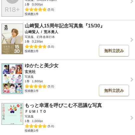
1巻
3,000pt
(5.0)
投稿数1件
山﨑賢人15周年記念写真集『15/30』
山﨑賢人
/
荒木勇人
写真集、幻冬舎単行本
1巻
3,230pt
(5.0)
無料立読み
投稿数1件
ゆかたと美少女
玄光社
写真集
1巻
1,600pt
(5.0)
無料立読み
投稿数1件
もっと幸運を呼びこむ不思議な写真
ＦＵＭＩＴＯ
写真集
1巻
1,000pt
(5.0)
投稿数1件