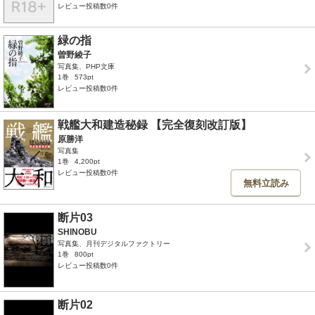
レビュー投稿数0件
緑の指
曽野綾子
写真集、PHP文庫
1巻
573pt
レビュー投稿数0件
戦艦大和建造秘録 【完全復刻改訂版】
原勝洋
写真集
1巻
4,200pt
レビュー投稿数0件
無料立読み
断片03
SHINOBU
写真集、月刊デジタルファクトリー
1巻
800pt
レビュー投稿数0件
断片02