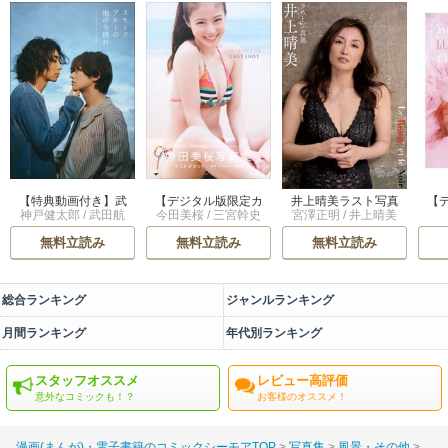
【特典動画付き】武
【デジタル版限定カ
井上晴美ラスト写真
【
神戸健太郎
/
武田航
今田美桜
/
三宮幹史
宮澤正明
/
井上晴美
田航平＆渋谷謙人 ス
ット付き】今田美桜
集 Ｌｅ Ｒｏｕｇ
版 
平
/
渋谷謙人
モークブルーの雨の
写真集 ラストショッ
ｅ ｅｔ ｌｅ Ｎ
ゆりか
無料立読み
無料立読み
無料立読み
ち晴れ ドラマ公式デ
ト
ｏｉｒ
ジタル写真集
総合ランキング
ジャンルランキング
月間ランキング
年代別ランキング
スタッフオススメ
レビュー高評価
意外なコミックも！？
お客様のオススメ！
漫画(まんが)・電子書籍のコミックシーモアTOP
写真集
風景・その他