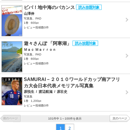
ビバ！地中海のバカンス
山澤伸
写真集、PAD
1巻
600pt
レビュー投稿数0件
遊々さんぽ 「阿寒湖」
Ｍａｃ Ｍａｒｒｏｎ
写真集、PAD
1巻
600pt
レビュー投稿数0件
SAMURAI－２０１０ワールドカップ南アフリ
カ大会日本代表メモリアル写真集
原悦生
/
渡辺航滋
/
原壮史
写真集
1巻
1,200pt
レビュー投稿数0件
前のページ
次のページ
101件中 1～100件を表示
1
2