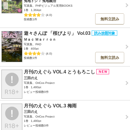
曳地トシ
/
曳地義治
写真集、PHPビジュアル実用BOOKS
1巻
1,364pt
(4.0)
無料立読み
投稿数1件
遊々さんぽ 「桜びより」 Vol.03
Ｍａｃ Ｍａｒｒｏｎ
写真集、PAD
1巻
400pt
(4.0)
無料立読み
投稿数1件
月刊のえぐら VOL.4 とうもろこし
三田のえ
写真集、OriCos Project
1巻
1,480pt
レビュー投稿数0件
月刊のえぐら VOL.3 梅雨
三田のえ
写真集、OriCos Project
1巻
1,480pt
レビュー投稿数0件