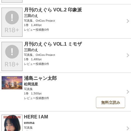
月刊のえぐら VOL.2 印象派
三田のえ
写真集、OriCos Project
1巻
1,480pt
レビュー投稿数0件
月刊のえぐら VOL.1 ミモザ
三田のえ
写真集、OriCos Project
1巻
1,480pt
レビュー投稿数0件
浦島ニャン太郎
松岡流星
写真集
1巻
1,500pt
レビュー投稿数0件
無料立読み
HERE I AM
emma
写真集