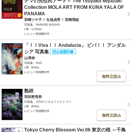
ナマの先住民アート～ The Tsuyako Miyazaki
Collection MOLA ART FROM KUNA YALA OF
PANAMA
宮崎ツヤ子
/
丸地貞男
/
宮崎理絵
写真集、PARADE BOOKS
1巻
4,000pt
レビュー投稿数0件
「！！Viva！！ Andalucia」 ビバ！！ アンダル
シア 写真集
山澤伸
写真集、PAD
1巻
600pt
レビュー投稿数0件
無料立読み
熟咲
羽田野秀男
写真集、月刊デジタルファクトリー
1巻
800pt
レビュー投稿数0件
無料立読み
Tokyo Cherry Blossom Ver.06 東京の桜 ～千鳥