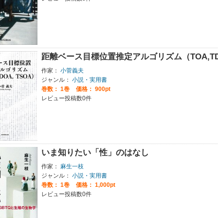
距離ベース目標位置推定アルゴリズム（TOA,TDO
作家：
小菅義夫
ジャンル：
小説・実用書
巻数：
1巻
価格： 900pt
レビュー投稿数0件
いま知りたい「性」のはなし
作家：
麻生一枝
ジャンル：
小説・実用書
巻数：
1巻
価格： 1,000pt
レビュー投稿数0件