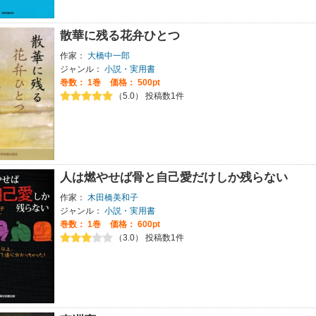
散華に残る花弁ひとつ
作家：
大橋中一郎
ジャンル：
小説・実用書
巻数：
1巻
価格： 500pt
（5.0） 投稿数1件
人は燃やせば骨と自己愛だけしか残らない
作家：
木田橋美和子
ジャンル：
小説・実用書
巻数：
1巻
価格： 600pt
（3.0） 投稿数1件