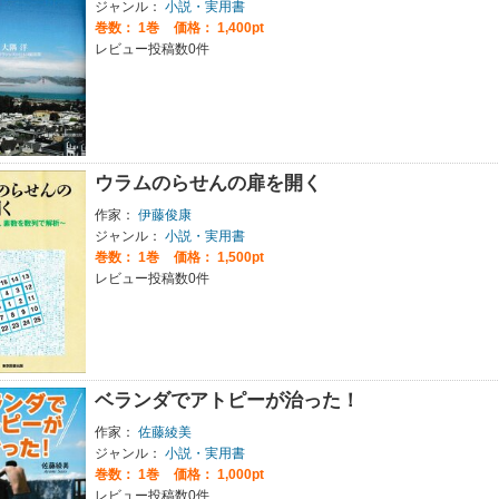
ジャンル：
小説・実用書
巻数：
1巻
価格： 1,400pt
レビュー投稿数0件
ウラムのらせんの扉を開く
作家：
伊藤俊康
ジャンル：
小説・実用書
巻数：
1巻
価格： 1,500pt
レビュー投稿数0件
ベランダでアトピーが治った！
作家：
佐藤綾美
ジャンル：
小説・実用書
巻数：
1巻
価格： 1,000pt
レビュー投稿数0件