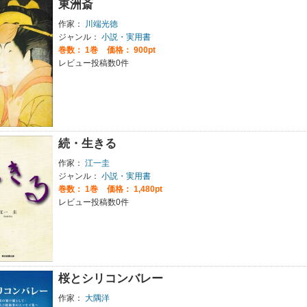
東洲斎
作家：
川端光徳
ジャンル：
小説・実用書
巻数：
1巻
価格： 900pt
レビュー投稿数0件
続・生きる
作家：
江一圭
ジャンル：
小説・実用書
巻数：
1巻
価格： 1,480pt
レビュー投稿数0件
桜とシリコンバレー
作家：
大隅洋