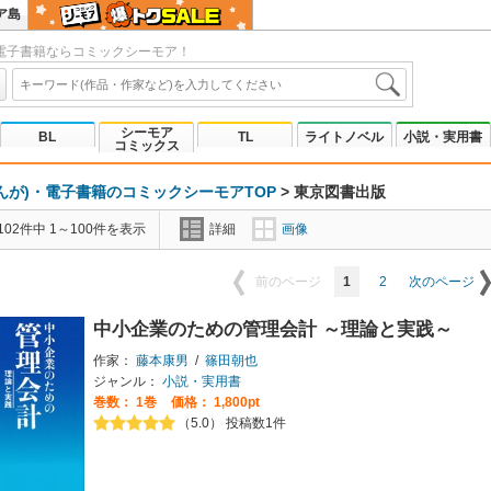
ア島
電子書籍ならコミックシーモア！
シーモア
BL
TL
ライトノベル
小説・実用書
コミックス
んが)・電子書籍のコミックシーモアTOP
>
東京図書出版
02件中 1～100件を表示
詳細
画像
1
2
前のページ
次のページ
中小企業のための管理会計 ～理論と実践～
作家：
藤本康男
/
篠田朝也
ジャンル：
小説・実用書
巻数：
1巻
価格： 1,800pt
（5.0） 投稿数1件