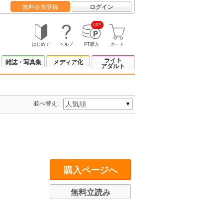
無料会員登録
ログイン
UP!
はじめて
ヘルプ
PT購入
カート
ライト
雑誌・写真集
メディア化
アダルト
並べ替え:
購入ページへ
無料立読み