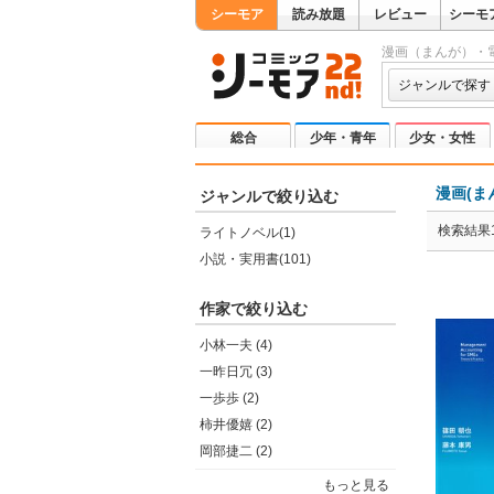
シーモア
読み放題
レビュー
シーモ
漫画（まんが）・
ジャンルで探す
総合
少年・青年
少女・女性
漫画(ま
ジャンルで絞り込む
検索結果1
ライトノベル(1)
小説・実用書(101)
作家で絞り込む
小林一夫 (4)
一昨日冗 (3)
一歩歩 (2)
柿井優嬉 (2)
岡部捷二 (2)
もっと見る