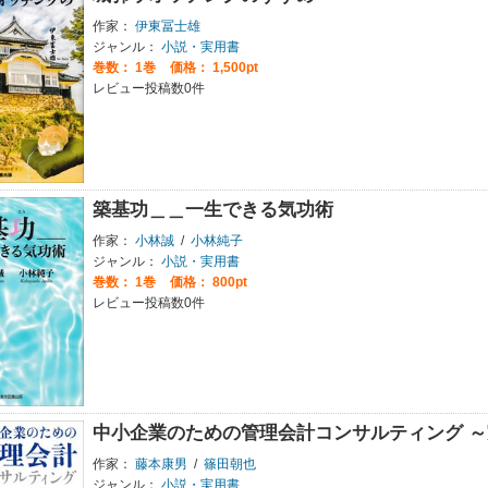
作家：
伊東冨士雄
ジャンル：
小説・実用書
巻数：
1巻
価格： 1,500pt
レビュー投稿数0件
築基功＿＿一生できる気功術
作家：
小林誠
/
小林純子
ジャンル：
小説・実用書
巻数：
1巻
価格： 800pt
レビュー投稿数0件
中小企業のための管理会計コンサルティング 
作家：
藤本康男
/
篠田朝也
ジャンル：
小説・実用書