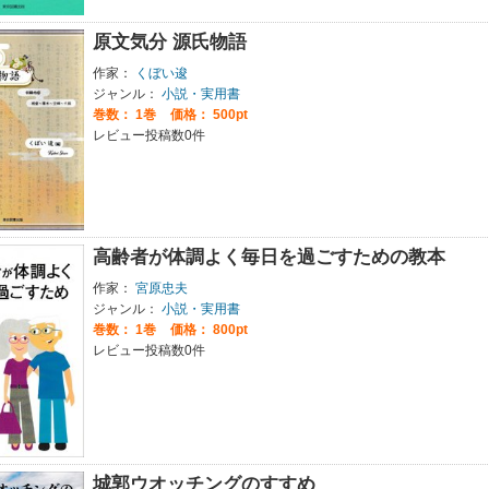
原文気分 源氏物語
作家：
くぼい逡
ジャンル：
小説・実用書
巻数：
1巻
価格： 500pt
レビュー投稿数0件
高齢者が体調よく毎日を過ごすための教本
作家：
宮原忠夫
ジャンル：
小説・実用書
巻数：
1巻
価格： 800pt
レビュー投稿数0件
城郭ウオッチングのすすめ