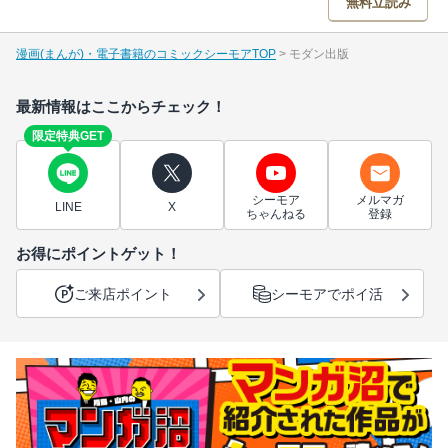
無料立読み
漫画(まんが)・電子書籍のコミックシーモアTOP
モダン出版
最新情報はここからチェック！
限定特典GET
シーモア
メルマガ
LINE
X
ちゃんねる
登録
お得にポイントゲット！
ご来店ポイント
シーモアでポイ活