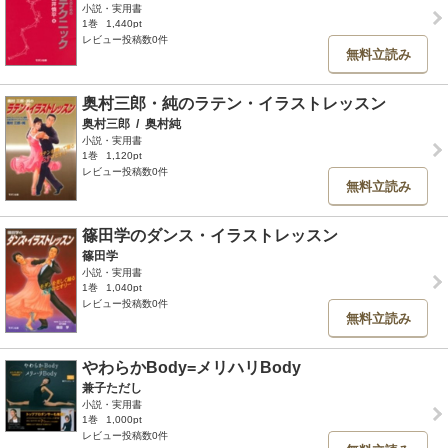
小説・実用書
1巻
1,440pt
レビュー投稿数0件
無料立読み
奥村三郎・純のラテン・イラストレッスン
奥村三郎
/
奥村純
小説・実用書
1巻
1,120pt
レビュー投稿数0件
無料立読み
篠田学のダンス・イラストレッスン
篠田学
小説・実用書
1巻
1,040pt
レビュー投稿数0件
無料立読み
やわらかBody=メリハリBody
兼子ただし
小説・実用書
1巻
1,000pt
レビュー投稿数0件