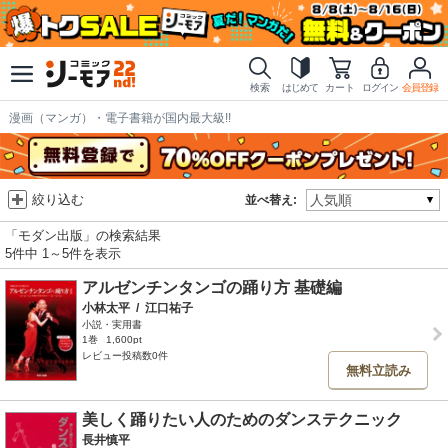
検索
はじめて
カート
ログイン
会員登録
漫画（マンガ）・電子書籍が国内最大級!!
絞り込む
並べ替え:
「モダン出版」の検索結果
5件中 1～5件を表示
アルゼンチンタンゴの踊り方 基礎編
小林太平
/
江口祐子
小説・実用書
1巻
1,600pt
レビュー投稿数0件
無料立読み
美しく踊りたい人のためのダンステクニック
長井慎平