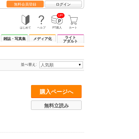
無料会員登録
ログイン
UP!
はじめて
ヘルプ
PT購入
カート
ライト
雑誌・写真集
メディア化
アダルト
並べ替え:
購入ページへ
無料立読み