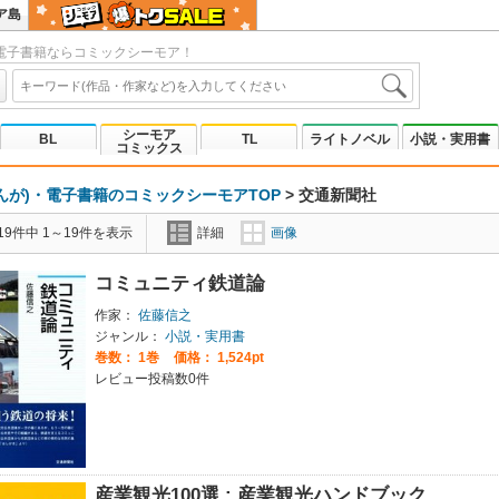
ア島
電子書籍ならコミックシーモア！
シーモア
BL
TL
ライトノベル
小説・実用書
コミックス
んが)・電子書籍のコミックシーモアTOP
>
交通新聞社
9件中 1～19件を表示
詳細
画像
コミュニティ鉄道論
作家：
佐藤信之
ジャンル：
小説・実用書
巻数：
1巻
価格： 1,524pt
レビュー投稿数0件
産業観光100選 : 産業観光ハンドブック