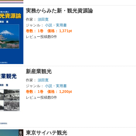
実務からみた新・観光資源論
作家：
須田寛
ジャンル：
小説・実用書
巻数：
1巻
価格： 1,371pt
レビュー投稿数0件
新産業観光
作家：
須田寛
ジャンル：
小説・実用書
巻数：
1巻
価格： 1,200pt
レビュー投稿数0件
東京サイハテ観光