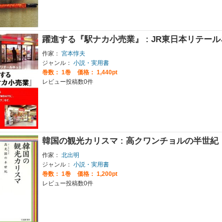
躍進する『駅ナカ小売業』 : JR東日本リテー
作家：
宮本惇夫
ジャンル：
小説・実用書
巻数：
1巻
価格： 1,440pt
レビュー投稿数0件
韓国の観光カリスマ : 高クワンチョルの半世紀
作家：
北出明
ジャンル：
小説・実用書
巻数：
1巻
価格： 1,200pt
レビュー投稿数0件