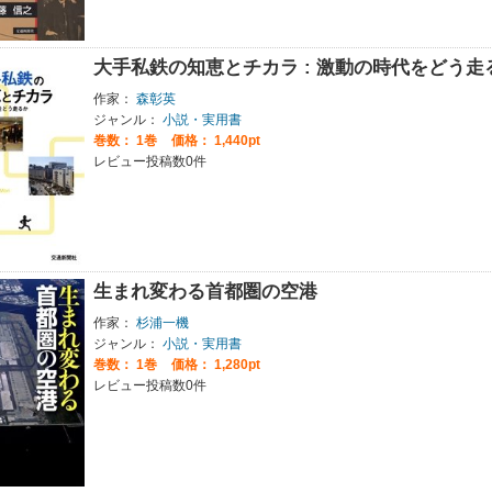
大手私鉄の知恵とチカラ : 激動の時代をどう走
作家：
森彰英
ジャンル：
小説・実用書
巻数：
1巻
価格： 1,440pt
レビュー投稿数0件
生まれ変わる首都圏の空港
作家：
杉浦一機
ジャンル：
小説・実用書
巻数：
1巻
価格： 1,280pt
レビュー投稿数0件