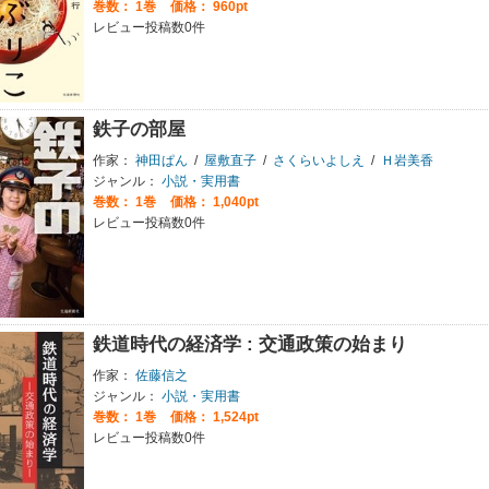
巻数：
1巻
価格： 960pt
レビュー投稿数0件
鉄子の部屋
作家：
神田ぱん
/
屋敷直子
/
さくらいよしえ
/
Ｈ岩美香
ジャンル：
小説・実用書
巻数：
1巻
価格： 1,040pt
レビュー投稿数0件
鉄道時代の経済学 : 交通政策の始まり
作家：
佐藤信之
ジャンル：
小説・実用書
巻数：
1巻
価格： 1,524pt
レビュー投稿数0件