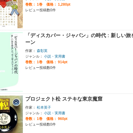
巻数：
1巻
価格： 1,280pt
レビュー投稿数0件
「ディスカバー・ジャパン」の時代 : 新しい
ーン
作家：
森彰英
ジャンル：
小説・実用書
巻数：
1巻
価格： 914pt
レビュー投稿数0件
プロジェクト松 ステキな東京魔窟
作家：
松本英子
ジャンル：
小説・実用書
巻数：
1巻
価格： 960pt
レビュー投稿数0件