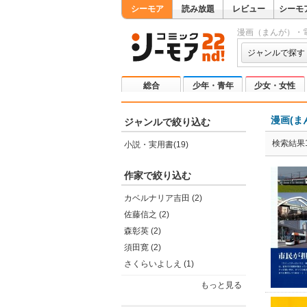
シーモア
読み放題
レビュー
シーモ
漫画（まんが）・
ジャンルで探す
総合
少年・青年
少女・女性
漫画(ま
ジャンルで絞り込む
検索結果1
小説・実用書(19)
作家で絞り込む
カベルナリア吉田 (2)
佐藤信之 (2)
森彰英 (2)
須田寛 (2)
さくらいよしえ (1)
もっと見る