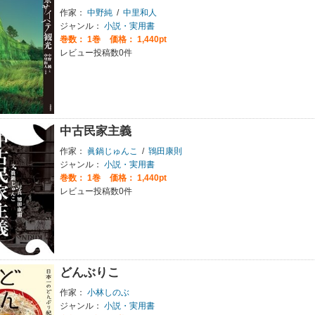
作家：
中野純
/
中里和人
ジャンル：
小説・実用書
巻数：
1巻
価格： 1,440pt
レビュー投稿数0件
中古民家主義
作家：
眞鍋じゅんこ
/
鴇田康則
ジャンル：
小説・実用書
巻数：
1巻
価格： 1,440pt
レビュー投稿数0件
どんぶりこ
作家：
小林しのぶ
ジャンル：
小説・実用書