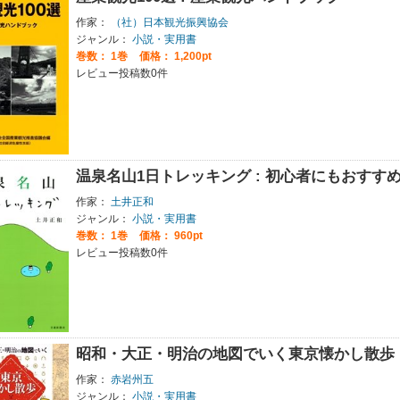
作家：
（社）日本観光振興協会
ジャンル：
小説・実用書
巻数：
1巻
価格： 1,200pt
レビュー投稿数0件
温泉名山1日トレッキング : 初心者にもおすす
作家：
土井正和
ジャンル：
小説・実用書
巻数：
1巻
価格： 960pt
レビュー投稿数0件
昭和・大正・明治の地図でいく東京懐かし散歩
作家：
赤岩州五
ジャンル：
小説・実用書