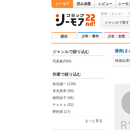
シーモア
読み放題
レビュー
シーモ
漫画（まんが）・
ジャンルで探す
総合
少年・青年
少女・女性
漫画(ま
ジャンルで絞り込む
検索結果5
写真集(594)
作家で絞り込む
魚住誠一 (139)
末光美幸 (50)
槙田紗子 (36)
Ｐｏｋｏ (32)
野村原 (17)
もっと見る