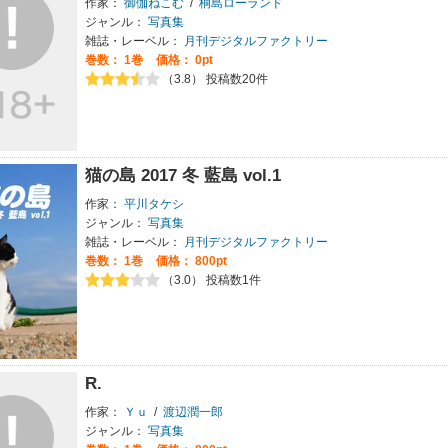
作家：
御伽ねこむ
/
桐島ローランド
ジャンル：
写真集
雑誌・レーベル：
月刊デジタルファクトリー
巻数：
1巻
価格： 0pt
（3.8） 投稿数20件
猫の島 2017 冬 藍島 vol.1
作家：
平川タケシ
ジャンル：
写真集
雑誌・レーベル：
月刊デジタルファクトリー
巻数：
1巻
価格： 800pt
（3.0） 投稿数1件
R.
作家：
Ｙｕ
/
渡辺潤一郎
ジャンル：
写真集