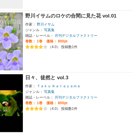
野川イサムのロケの合間に見た花 vol.01
作家：
野川イサム
ジャンル：
写真集
雑誌・レーベル：
月刊デジタルファクトリー
巻数：
1巻
価格： 800pt
（4.0） 投稿数1件
日々、徒然と vol.3
作家：
Ｔａｋｕ Ｋａｔａｙａｍａ
ジャンル：
写真集
雑誌・レーベル：
月刊デジタルファクトリー
巻数：
1巻
価格： 800pt
（4.0） 投稿数1件