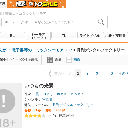
ア島
電子書籍ならコミックシーモア！
シーモア
BL
TL
ライトノベル
小説・実用書
コミックス
んが)・電子書籍のコミックシーモアTOP
>
月刊デジタルファクトリー
94件中 1～100件を表示
詳細
画像
...
1
2
3
6
前のページ
次の
いつもの光景
作家：
霞
/
ＨａｊｉｍｅＫｉｎｏｋｏ
ジャンル：
写真集
雑誌・レーベル：
月刊デジタルファクトリー
巻数：
1巻
価格： 800pt
（4.0） 投稿数1件