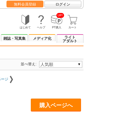
無料会員登録
ログイン
UP!
はじめて
ヘルプ
PT購入
カート
ライト
雑誌・写真集
メディア化
アダルト
並べ替え:
ページ
購入ページへ