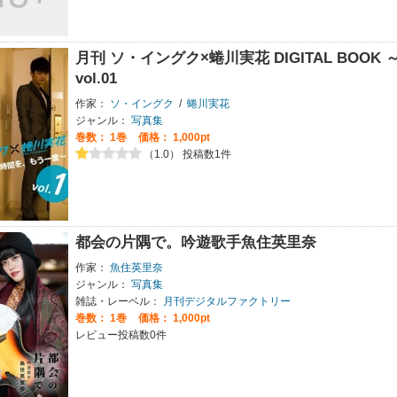
月刊 ソ・イングク×蜷川実花 DIGITAL BO
vol.01
作家：
ソ・イングク
/
蜷川実花
ジャンル：
写真集
巻数：
1巻
価格： 1,000pt
（1.0） 投稿数1件
都会の片隅で。吟遊歌手魚住英里奈
作家：
魚住英里奈
ジャンル：
写真集
雑誌・レーベル：
月刊デジタルファクトリー
巻数：
1巻
価格： 1,000pt
レビュー投稿数0件