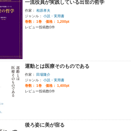
一流役員が実践している出世の哲学
作家：
相原孝夫
ジャンル：
小説・実用書
巻数：
1巻
価格： 1,200pt
レビュー投稿数0件
運動とは医療そのものである
作家：
田場隆介
ジャンル：
小説・実用書
巻数：
1巻
価格： 1,400pt
レビュー投稿数0件
後ろ姿に美が宿る