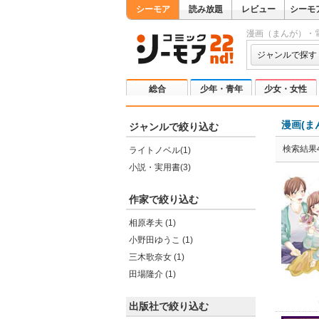
シーモア
読み放題
レビュー
シーモ
漫画（まんが）・
ジャンルで探す
総合
少年・青年
少女・女性
漫画(ま
ジャンルで絞り込む
検索結果
ライトノベル(1)
小説・実用書(3)
作家で絞り込む
相原孝夫 (1)
小野田ゆうこ (1)
三木歌奈女 (1)
田場隆介 (1)
出版社で絞り込む