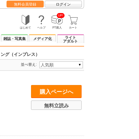
無料会員登録
ログイン
UP!
はじめて
ヘルプ
PT購入
カート
ライト
雑誌・写真集
メディア化
アダルト
ィング（インプレス）
並べ替え:
購入ページへ
無料立読み