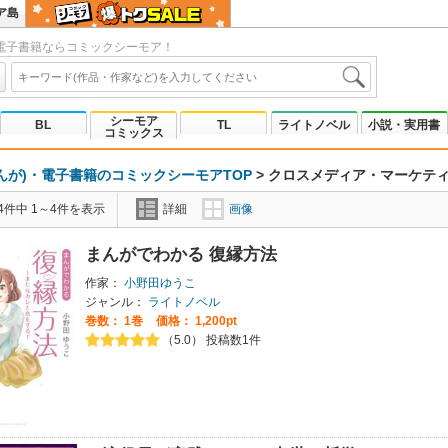
ア島
電子書籍ならコミックシーモア！
シーモア
BL
TL
ライトノベル
小説・実用書
コミックス
んが)・電子書籍のコミックシーモアTOP
>
クロスメディア・マーケテ
4件中 1～4件を表示
詳細
画像
まんがでわかる 復縁方法
作家：
小野田ゆうこ
ジャンル：
ライトノベル
巻数：
1巻
価格： 1,200pt
（5.0） 投稿数1件