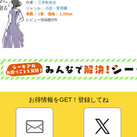
作家：
三木歌奈女
ジャンル：
小説・実用書
巻数：
1巻
価格： 1,300pt
レビュー投稿数0件
お得情報をGET！登録してね