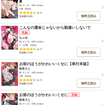
鷹
BLマンガ、KiR comics
1巻
664pt
(4.7)
無料立読み
投稿数529件
こんなの運命じゃないから勘違いしないで
ちふゆ
BLマンガ、KiR comics
1～10巻
150pt
(4.7)
無料立読み
投稿数170件
お前のほうがかわいいくせに【単行本版】
秋良ろじ
BLマンガ、KiR comics
1巻
664pt
(4.7)
無料立読み
投稿数103件
お前のほうがかわいいくせに
秋良ろじ
BLマンガ、KiR comics