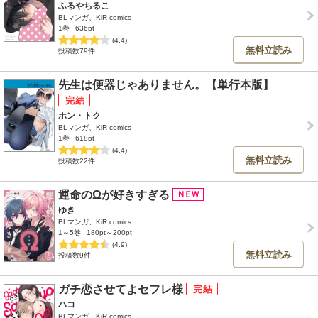
ふるやちるこ
BLマンガ、KiR comics
1巻
636pt
(4.4)
無料立読み
投稿数79件
先生は便器じゃありません。【単行本版】
ホン・トク
BLマンガ、KiR comics
1巻
618pt
(4.4)
無料立読み
投稿数22件
運命のΩが好きすぎる
ゆき
BLマンガ、KiR comics
1～5巻
180pt～200pt
(4.9)
無料立読み
投稿数9件
ガチ恋させてよセフレ様
ハコ
BLマンガ、KiR comics