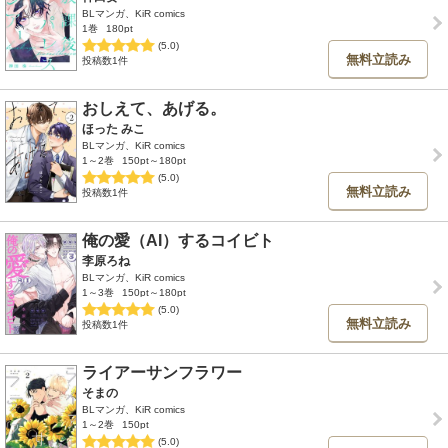
BLマンガ、KiR comics
1巻
180pt
(5.0)
無料立読み
投稿数1件
おしえて、あげる。
ほった みこ
BLマンガ、KiR comics
1～2巻
150pt～180pt
(5.0)
無料立読み
投稿数1件
俺の愛（AI）するコイビト
李原ろね
BLマンガ、KiR comics
1～3巻
150pt～180pt
(5.0)
無料立読み
投稿数1件
ライアーサンフラワー
そまの
BLマンガ、KiR comics
1～2巻
150pt
(5.0)