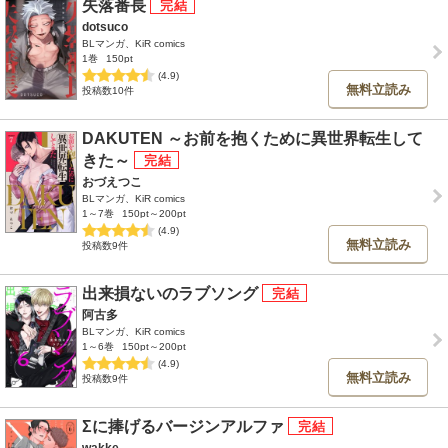
失落番長
dotsuco
BLマンガ、KiR comics
1巻
150pt
(4.9)
無料立読み
投稿数10件
DAKUTEN ～お前を抱くために異世界転生して
きた～
おづえつこ
BLマンガ、KiR comics
1～7巻
150pt～200pt
(4.9)
無料立読み
投稿数9件
出来損ないのラブソング
阿古多
BLマンガ、KiR comics
1～6巻
150pt～200pt
(4.9)
無料立読み
投稿数9件
Σに捧げるバージンアルファ