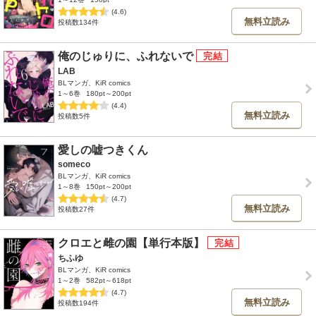
(4.6)
無料立読み
投稿数134件
俺のじゅりに、ふれないで
LAB
BLマンガ、KiR comics
1～6巻
180pt～200pt
(4.4)
無料立読み
投稿数5件
愛しの嘘つきくん
someco
BLマンガ、KiR comics
1～8巻
150pt～200pt
(4.7)
無料立読み
投稿数27件
クロエと雌の園【単行本版】
ちふゆ
BLマンガ、KiR comics
1～2巻
582pt～618pt
(4.7)
無料立読み
投稿数194件