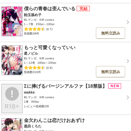
僕らの青春は歪んでいる
飴玉舐め子
BLマンガ、KiR comics
1～7巻
150pt～180pt
(4.7)
無料立読み
投稿数38件
もっと可愛くなっていい
星ノビル
BLマンガ、KiR comics
1～12巻
180pt～200pt
(4.8)
無料立読み
投稿数316件
Σに捧げるバージンアルファ【18禁版】
wakke
BLマンガ、KiR comics
1巻
300pt
レビュー投稿数0件
金欠わんこは恋だけおあずけ
黒田くろた