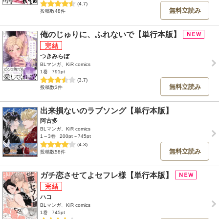
(4.7)
無料立読み
投稿数48件
俺のじゅりに、ふれないで【単行本版】
つきみらぼ
BLマンガ、KiR comics
1巻
791pt
(3.7)
無料立読み
投稿数3件
出来損ないのラブソング【単行本版】
阿古多
BLマンガ、KiR comics
1～3巻
200pt～745pt
(4.3)
無料立読み
投稿数58件
ガチ恋させてよセフレ様【単行本版】
ハコ
BLマンガ、KiR comics
1巻
745pt