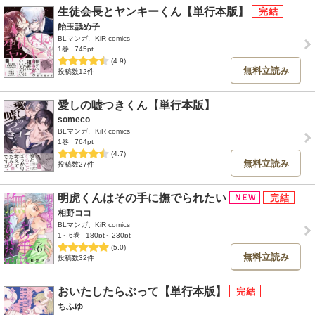
生徒会長とヤンキーくん【単行本版】
飴玉舐め子
BLマンガ、KiR comics
1巻
745pt
(4.9)
無料立読み
投稿数12件
愛しの嘘つきくん【単行本版】
someco
BLマンガ、KiR comics
1巻
764pt
(4.7)
無料立読み
投稿数27件
明虎くんはその手に撫でられたい
相野ココ
BLマンガ、KiR comics
1～6巻
180pt～230pt
(5.0)
無料立読み
投稿数32件
おいたしたらぶって【単行本版】
ちふゆ