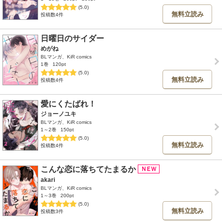
(5.0)
無料立読み
投稿数4件
日曜日のサイダー
めがね
BLマンガ、KiR comics
1巻
120pt
(5.0)
無料立読み
投稿数4件
愛にくたばれ！
ジョーノユキ
BLマンガ、KiR comics
1～2巻
150pt
(5.0)
無料立読み
投稿数4件
こんな恋に落ちてたまるか
akari
BLマンガ、KiR comics
1～3巻
200pt
(5.0)
無料立読み
投稿数3件