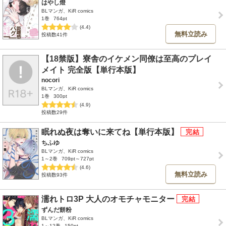
はやし燈
BLマンガ、KiR comics
1巻
764pt
(4.4)
無料立読み
投稿数41件
【18禁版】寮舎のイケメン同僚は至高のプレイ
メイト 完全版【単行本版】
nocori
BLマンガ、KiR comics
1巻
300pt
(4.9)
投稿数29件
眠れぬ夜は奪いに来てね【単行本版】
ちふゆ
BLマンガ、KiR comics
1～2巻
709pt～727pt
(4.6)
無料立読み
投稿数93件
濡れトロ3P 大人のオモチャモニター
ずんだ餅粉
BLマンガ、KiR comics
1～12巻
150pt