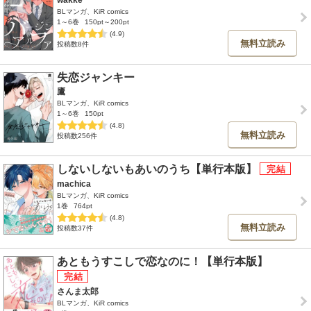
wakke
BLマンガ、KiR comics
1～6巻
150pt～200pt
(4.9)
無料立読み
投稿数8件
失恋ジャンキー
鷹
BLマンガ、KiR comics
1～6巻
150pt
(4.8)
無料立読み
投稿数256件
しないしないもあいのうち【単行本版】
machica
BLマンガ、KiR comics
1巻
764pt
(4.8)
無料立読み
投稿数37件
あともうすこしで恋なのに！【単行本版】
さんま太郎
BLマンガ、KiR comics