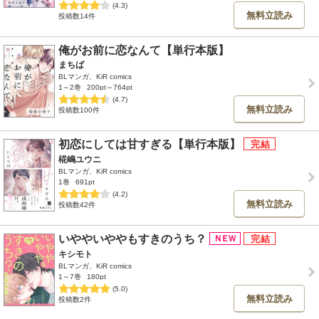
(4.3)
無料立読み
投稿数14件
俺がお前に恋なんて【単行本版】
まちば
BLマンガ、KiR comics
1～2巻
200pt～764pt
(4.7)
無料立読み
投稿数100件
初恋にしては甘すぎる【単行本版】
椛嶋ユウニ
BLマンガ、KiR comics
1巻
691pt
(4.2)
無料立読み
投稿数42件
いややいややもすきのうち？
キシモト
BLマンガ、KiR comics
1～7巻
180pt
(5.0)
無料立読み
投稿数2件