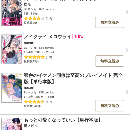
鹿モ
BLマンガ、KiR comics
1巻
818pt
(4.4)
無料立読み
投稿数36件
メイクライ メロウライ
nocori
BLマンガ、KiR comics
1～4巻
200pt～230pt
(5.0)
無料立読み
投稿数23件
寮舎のイケメン同僚は至高のプレイメイト 完全
版【単行本版】
nocori
BLマンガ、KiR comics
1～2巻
200pt～764pt
(4.7)
無料立読み
投稿数249件
もっと可愛くなっていい【単行本版】
星ノビル