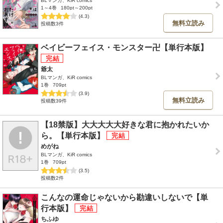
BLマンガ、KiR comics
1～4巻
180pt～200pt
(4.3)
無料立読み
投稿数3件
ベイビーフェイス・モンスター卍【単行本版】
爺太
BLマンガ、KiR comics
1巻
709pt
(3.9)
無料立読み
投稿数39件
【18禁版】大大大大大好きな君に抱かれたいか
ら。【単行本版】
めがね
BLマンガ、KiR comics
1巻
709pt
(3.5)
投稿数2件
こんなの運命じゃないから勘違いしないで【単
行本版】
ちふゆ