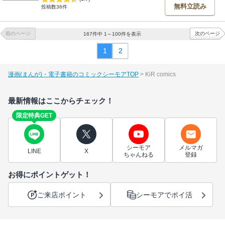
無料立読み
投稿数36件
前のページ
次のページ
167件中 1～100件を表示
1
2
漫画(まんが)・電子書籍のコミックシーモアTOP
KiR comics
最新情報はここからチェック！
限定特典GET
シーモア
メルマガ
LINE
X
ちゃんねる
登録
お得にポイントゲット！
ご来店ポイント
シーモアでポイ活