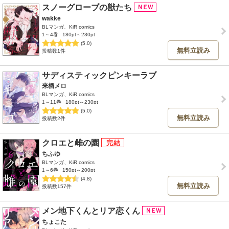
スノーグローブの獣たち
wakke
BLマンガ、KiR comics
1～4巻
180pt～230pt
(5.0)
無料立読み
投稿数1件
サディスティックピンキーラブ
来栖メロ
BLマンガ、KiR comics
1～11巻
180pt～230pt
(5.0)
無料立読み
投稿数2件
クロエと雌の園
ちふゆ
BLマンガ、KiR comics
1～6巻
150pt～200pt
(4.8)
無料立読み
投稿数157件
メン地下くんとリア恋くん
ちょこた