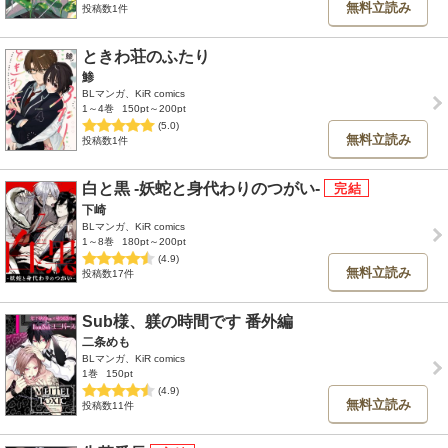
無料立読み
投稿数1件
ときわ荘のふたり
鯵
BLマンガ、KiR comics
1～4巻
150pt～200pt
(5.0)
無料立読み
投稿数1件
白と黒 -妖蛇と身代わりのつがい-
下崎
BLマンガ、KiR comics
1～8巻
180pt～200pt
(4.9)
無料立読み
投稿数17件
Sub様、躾の時間です 番外編
二条めも
BLマンガ、KiR comics
1巻
150pt
(4.9)
無料立読み
投稿数11件