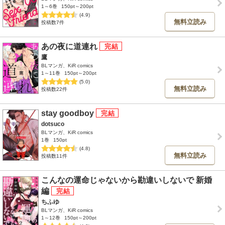
1～6巻
150pt～200pt
(4.9)
無料立読み
投稿数7件
あの夜に道連れ
鷹
BLマンガ、KiR comics
1～11巻
150pt～200pt
(5.0)
無料立読み
投稿数22件
stay goodboy
dotsuco
BLマンガ、KiR comics
1巻
150pt
(4.8)
無料立読み
投稿数11件
こんなの運命じゃないから勘違いしないで 新婚
編
ちふゆ
BLマンガ、KiR comics
1～12巻
150pt～200pt