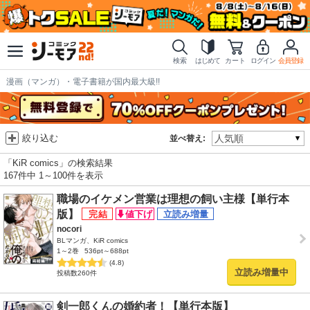
検索
はじめて
カート
ログイン
会員登録
漫画（マンガ）・電子書籍が国内最大級!!
絞り込む
並べ替え:
「KiR comics」の検索結果
167件中 1～100件を表示
職場のイケメン営業は理想の飼い主様【単行本
版】
nocori
BLマンガ、KiR comics
1～2巻
536pt～688pt
(4.8)
立読み増量中
投稿数260件
剣一郎くんの婚約者！【単行本版】