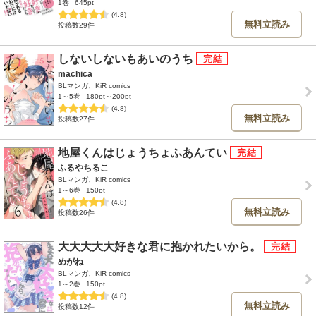
1巻
645pt
(4.8)
無料立読み
投稿数29件
しないしないもあいのうち
machica
BLマンガ、KiR comics
1～5巻
180pt～200pt
(4.8)
無料立読み
投稿数27件
地屋くんはじょうちょふあんてい
ふるやちるこ
BLマンガ、KiR comics
1～6巻
150pt
(4.8)
無料立読み
投稿数26件
大大大大大好きな君に抱かれたいから。
めがね
BLマンガ、KiR comics
1～2巻
150pt
(4.8)
無料立読み
投稿数12件