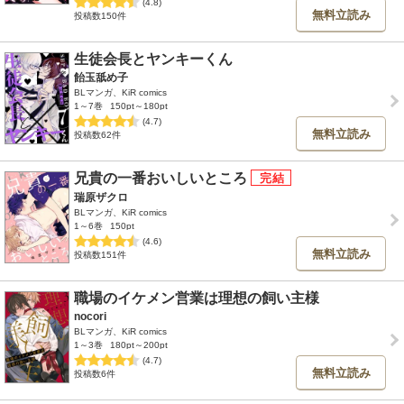
(4.8)
無料立読み
投稿数150件
生徒会長とヤンキーくん
飴玉舐め子
BLマンガ、KiR comics
1～7巻
150pt～180pt
(4.7)
無料立読み
投稿数62件
兄貴の一番おいしいところ
瑞原ザクロ
BLマンガ、KiR comics
1～6巻
150pt
(4.6)
無料立読み
投稿数151件
職場のイケメン営業は理想の飼い主様
nocori
BLマンガ、KiR comics
1～3巻
180pt～200pt
(4.7)
無料立読み
投稿数6件