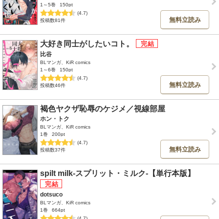
1～5巻
150pt
(4.7)
無料立読み
投稿数81件
大好き同士がしたいコト。
比谷
BLマンガ、KiR comics
1～6巻
150pt
(4.7)
無料立読み
投稿数46件
褐色ヤクザ恥辱のケジメ／視線部屋
ホン・トク
BLマンガ、KiR comics
1巻
200pt
(4.7)
無料立読み
投稿数37件
spilt milk-スプリット・ミルク-【単行本版】
dotsuco
BLマンガ、KiR comics
1巻
664pt
(4.7)