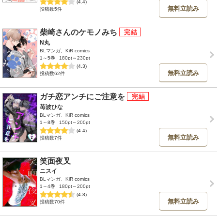
(4.4)
無料立読み
投稿数5件
柴崎さんのケモノみち
N丸
BLマンガ、KiR comics
1～5巻
180pt～230pt
(4.3)
無料立読み
投稿数62件
ガチ恋アンチにご注意を
苺波ひな
BLマンガ、KiR comics
1～8巻
150pt～200pt
(4.4)
無料立読み
投稿数7件
笑面夜叉
ニスイ
BLマンガ、KiR comics
1～4巻
180pt～200pt
(4.8)
無料立読み
投稿数70件