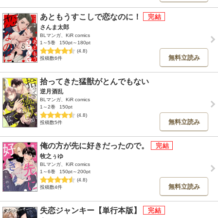
あともうすこしで恋なのに！
さんま太郎
BLマンガ、KiR comics
1～5巻
150pt～180pt
(4.8)
無料立読み
投稿数6件
拾ってきた猛獣がとんでもない
逆月酒乱
BLマンガ、KiR comics
1～2巻
150pt
(4.8)
無料立読み
投稿数5件
俺の方が先に好きだったので。
牧之ぅゆ
BLマンガ、KiR comics
1～6巻
150pt～200pt
(4.8)
無料立読み
投稿数4件
失恋ジャンキー【単行本版】