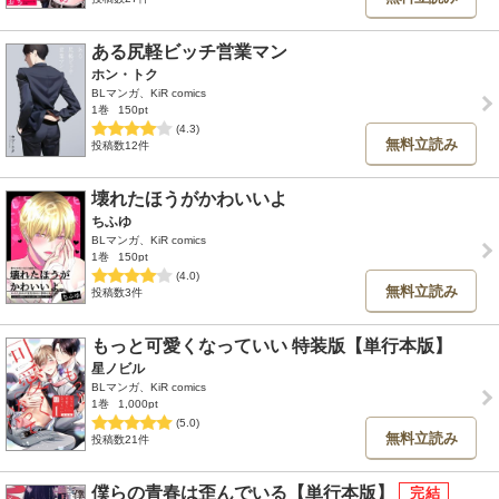
ある尻軽ビッチ営業マン
ホン・トク
BLマンガ、KiR comics
1巻
150pt
(4.3)
無料立読み
投稿数12件
壊れたほうがかわいいよ
ちふゆ
BLマンガ、KiR comics
1巻
150pt
(4.0)
無料立読み
投稿数3件
もっと可愛くなっていい 特装版【単行本版】
星ノビル
BLマンガ、KiR comics
1巻
1,000pt
(5.0)
無料立読み
投稿数21件
僕らの青春は歪んでいる【単行本版】