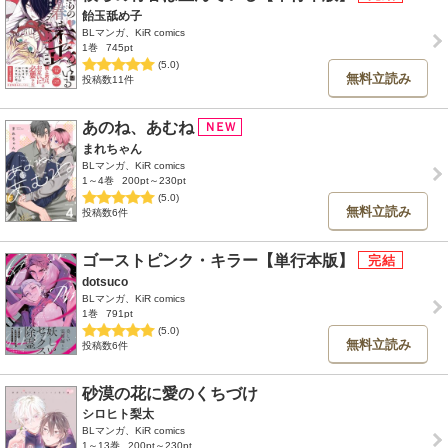
飴玉舐め子
BLマンガ、KiR comics
1巻
745pt
(5.0)
無料立読み
投稿数11件
あのね、あむね
まれちゃん
BLマンガ、KiR comics
1～4巻
200pt～230pt
(5.0)
無料立読み
投稿数6件
ゴーストピンク・キラー【単行本版】
dotsuco
BLマンガ、KiR comics
1巻
791pt
(5.0)
無料立読み
投稿数6件
砂漠の花に愛のくちづけ
シロヒト梨太
BLマンガ、KiR comics
1～13巻
200pt～230pt