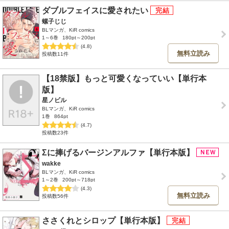
ダブルフェイスに愛されたい
螺子じじ
BLマンガ、KiR comics
1～6巻
180pt～200pt
(4.8)
無料立読み
投稿数11件
【18禁版】もっと可愛くなっていい【単行本
版】
星ノビル
BLマンガ、KiR comics
1巻
864pt
(4.7)
投稿数23件
Σに捧げるバージンアルファ【単行本版】
wakke
BLマンガ、KiR comics
1～2巻
200pt～718pt
(4.3)
無料立読み
投稿数56件
ささくれとシロップ【単行本版】