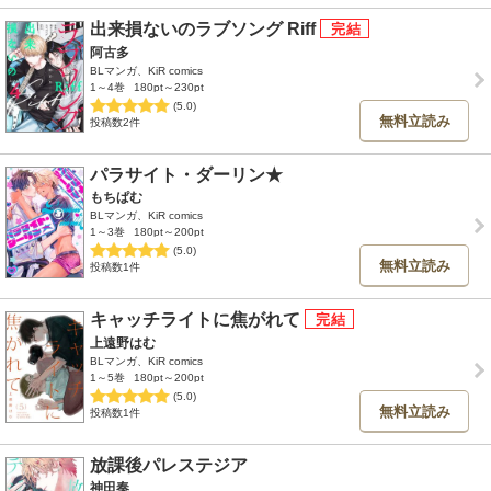
出来損ないのラブソング Riff
阿古多
BLマンガ、KiR comics
1～4巻
180pt～230pt
(5.0)
無料立読み
投稿数2件
パラサイト・ダーリン★
もちぱむ
BLマンガ、KiR comics
1～3巻
180pt～200pt
(5.0)
無料立読み
投稿数1件
キャッチライトに焦がれて
上遠野はむ
BLマンガ、KiR comics
1～5巻
180pt～200pt
(5.0)
無料立読み
投稿数1件
放課後パレステジア
神田奏