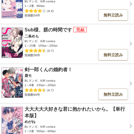
BLマンガ、KiR comics
1～2巻
664pt
(4.4)
無料立読み
投稿数54件
Sub様、躾の時間です
二条めも
BLマンガ、KiR comics
1～15巻
150pt～200pt
(4.7)
無料立読み
投稿数58件
剣一郎くんの婚約者！
鹿モ
BLマンガ、KiR comics
1～8巻
150pt～200pt
(4.7)
無料立読み
投稿数94件
大大大大大好きな君に抱かれたいから。【単行
本版】
めがね
BLマンガ、KiR comics
1～2巻
500pt～609pt