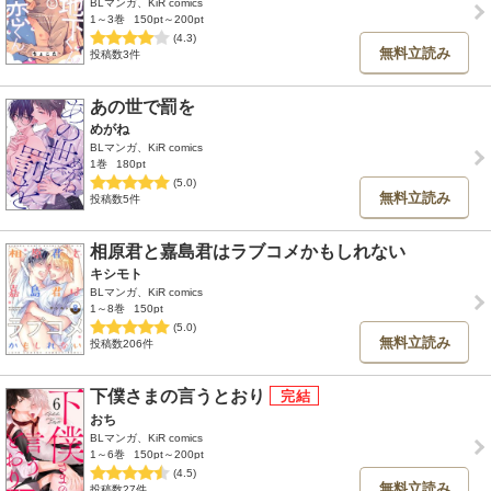
BLマンガ、KiR comics
1～3巻
150pt～200pt
(4.3)
無料立読み
投稿数3件
あの世で罰を
めがね
BLマンガ、KiR comics
1巻
180pt
(5.0)
無料立読み
投稿数5件
相原君と嘉島君はラブコメかもしれない
キシモト
BLマンガ、KiR comics
1～8巻
150pt
(5.0)
無料立読み
投稿数206件
下僕さまの言うとおり
おち
BLマンガ、KiR comics
1～6巻
150pt～200pt
(4.5)
無料立読み
投稿数27件