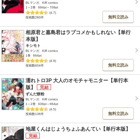
BLマンガ、KiR comics
1～2巻
694pt～709pt
(4.7)
無料立読み
投稿数280件
相原君と嘉島君はラブコメかもしれない【単行
本版】
キシモト
BLマンガ、KiR comics
1巻
664pt
(4.9)
無料立読み
投稿数604件
濡れトロ3P 大人のオモチャモニター【単行本
版】
ずんだ餅粉
BLマンガ、KiR comics
1～2巻
636pt～664pt
(4.5)
無料立読み
投稿数136件
地屋くんはじょうちょふあんてい【単行本版】