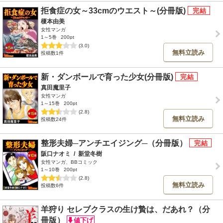
拒食症の女～33cmのウエスト～(分冊版)
榎本由美
女性マンガ
1～5巻
200pt
(3.0)
無料立読み
投稿数1件
新・ダンボールで育った少女(分冊版)
真田魔里子
女性マンガ
1～15巻
200pt
(2.8)
無料立読み
投稿数24件
整形夫婦─アンチエイジング─（分冊版）
阪口ナオミ
/
新堂冬樹
女性マンガ、BBコミック
1～10巻
200pt
(2.8)
無料立読み
投稿数6件
羊狩り セレブクラスの生け贄は、だあれ？（分
冊版）