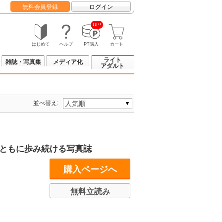
無料会員登録
ログイン
UP!
はじめて
ヘルプ
PT購入
カート
ライト
雑誌・写真集
メディア化
アダルト
並べ替え:
史とともに歩み続ける写真誌
購入ページへ
無料立読み