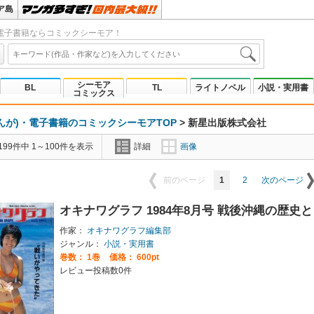
ア島
電子書籍ならコミックシーモア！
シーモア
BL
TL
ライトノベル
小説・実用書
コミックス
んが)・電子書籍のコミックシーモアTOP
>
新星出版株式会社
99件中 1～100件を表示
詳細
画像
1
2
前のページ
次のページ
オキナワグラフ 1984年8月号 戦後沖縄の歴
作家：
オキナワグラフ編集部
ジャンル：
小説・実用書
巻数：
1巻
価格： 600pt
レビュー投稿数0件