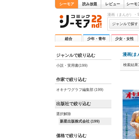
シーモア
読み放題
レビュー
シーモ
漫画（まんが）・
ジャンルで探す
総合
少年・青年
少女・女性
漫画(ま
ジャンルで絞り込む
検索結果1
小説・実用書(199)
作家で絞り込む
オキナワグラフ編集部 (199)
出版社で絞り込む
選択解除
新星出版株式会社 (199)
価格で絞り込む