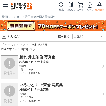
検索
はじめて
カート
ログイン
会員登録
漫画（マンガ）・電子書籍が国内最大級!!
絞り込む
並べ替え:
「ビビットキャスト」の検索結果
264件中 1～100件を表示
戯れ 井上茉倫 写真集
杉吉ゆうじ
/
井上茉倫
写真集
1巻
1,130pt
レビュー投稿数0件
いろごと 井上茉倫 写真集
杉吉ゆうじ
/
井上茉倫
写真集
1巻
1,130pt
レビュー投稿数0件