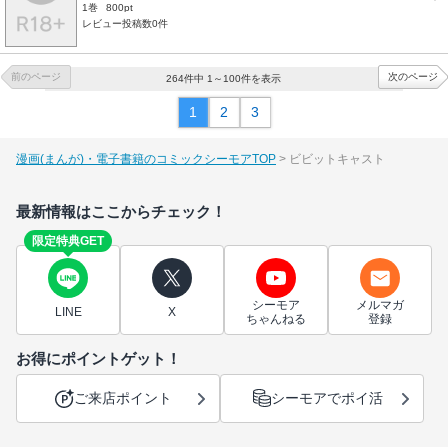
1巻
800pt
レビュー投稿数0件
前のページ
次のページ
264件中 1～100件を表示
1
2
3
漫画(まんが)・電子書籍のコミックシーモアTOP
ビビットキャスト
最新情報はここからチェック！
限定特典GET
シーモア
メルマガ
LINE
X
ちゃんねる
登録
お得にポイントゲット！
ご来店ポイント
シーモアでポイ活