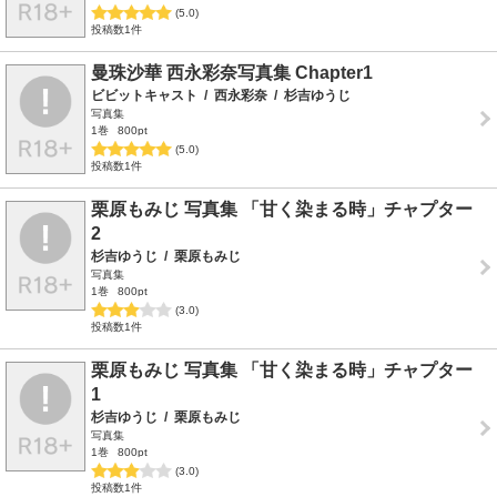
(5.0)
投稿数1件
曼珠沙華 西永彩奈写真集 Chapter1
ビビットキャスト
/
西永彩奈
/
杉吉ゆうじ
写真集
1巻
800pt
(5.0)
投稿数1件
栗原もみじ 写真集 「甘く染まる時」チャプター
2
杉吉ゆうじ
/
栗原もみじ
写真集
1巻
800pt
(3.0)
投稿数1件
栗原もみじ 写真集 「甘く染まる時」チャプター
1
杉吉ゆうじ
/
栗原もみじ
写真集
1巻
800pt
(3.0)
投稿数1件