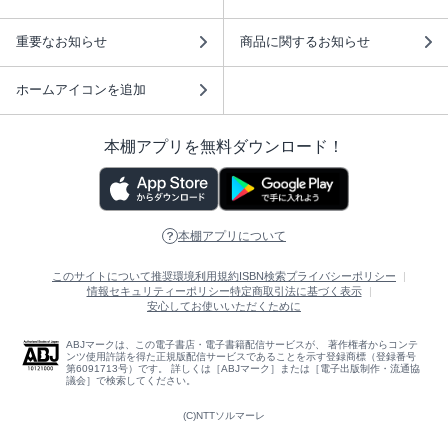
重要なお知らせ
商品に関するお知らせ
ホームアイコンを追加
本棚アプリを無料ダウンロード！
本棚アプリについて
このサイトについて
推奨環境
利用規約
ISBN検索
プライバシーポリシー
情報セキュリティーポリシー
特定商取引法に基づく表示
安心してお使いいただくために
ABJマークは、この電子書店・電子書籍配信サービスが、 著作権者からコンテ
ンツ使用許諾を得た正規版配信サービスであることを示す登録商標（登録番号
第6091713号）です。 詳しくは［ABJマーク］または［電子出版制作・流通協
議会］で検索してください。
(C)NTTソルマーレ