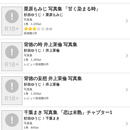
栗原もみじ 写真集 「甘く染まる時」
杉吉ゆうじ
/
栗原もみじ
写真集
1巻
1,200pt
(3.0)
投稿数1件
背徳の時 井上茉倫 写真集
杉吉ゆうじ
/
井上茉倫
写真集
1巻
1,300pt
レビュー投稿数0件
背徳の妄想 井上茉倫 写真集
杉吉ゆうじ
/
井上茉倫
写真集
1巻
1,300pt
レビュー投稿数0件
千葉まき 写真集 「恋は未熟」チャプター1
杉吉ゆうじ
/
千葉まき
写真集
1巻
800pt