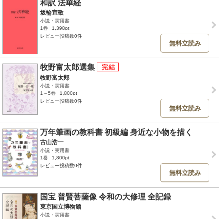
和訳 法華経
坂輪宣敬
小説・実用書
1巻
1,398pt
レビュー投稿数0件
無料立読み
牧野富太郎選集
牧野富太郎
小説・実用書
1～5巻
1,800pt
レビュー投稿数0件
無料立読み
万年筆画の教科書 初級編 身近な小物を描く
古山浩一
小説・実用書
1巻
1,800pt
レビュー投稿数0件
無料立読み
国宝 普賢菩薩像 令和の大修理 全記録
東京国立博物館
小説・実用書