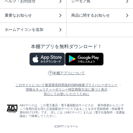
ヘルプ・お問合せ
シーモア島
重要なお知らせ
商品に関するお知らせ
ホームアイコンを追加
本棚アプリを無料ダウンロード！
本棚アプリについて
このサイトについて
推奨環境
利用規約
ISBN検索
プライバシーポリシー
情報セキュリティーポリシー
特定商取引法に基づく表示
安心してお使いいただくために
ABJマークは、この電子書店・電子書籍配信サービスが、 著作権者からコンテ
ンツ使用許諾を得た正規版配信サービスであることを示す登録商標（登録番号
第6091713号）です。 詳しくは［ABJマーク］または［電子出版制作・流通協
議会］で検索してください。
(C)NTTソルマーレ