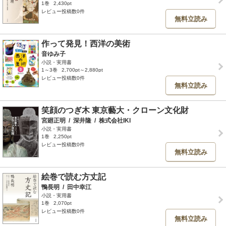
1巻
2,430pt
レビュー投稿数0件
無料立読み
作って発見！西洋の美術
音ゆみ子
小説・実用書
1～3巻
2,700pt～2,880pt
レビュー投稿数0件
無料立読み
笑顔のつぎ木 東京藝大・クローン文化財
宮廻正明
/
深井隆
/
株式会社IKI
小説・実用書
1巻
2,250pt
レビュー投稿数0件
無料立読み
絵巻で読む方丈記
鴨長明
/
田中幸江
小説・実用書
1巻
2,070pt
レビュー投稿数0件
無料立読み