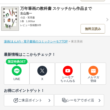
万年筆画の教科書 スケッチから作品まで
古山浩一
小説・実用書
1巻
1,800pt
レビュー投稿数0件
無料立読み
漫画(まんが)・電子書籍のコミックシーモアTOP
東京美術
最新情報はここからチェック！
限定特典GET
シーモア
メルマガ
LINE
X
ちゃんねる
登録
お得にポイントゲット！
ご来店ポイント
シーモアでポイ活