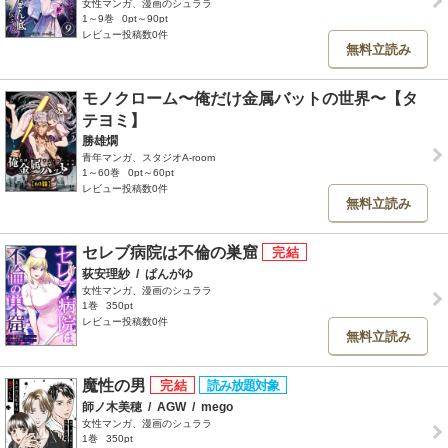
女性マンガ、漫画のシュララ
1～9巻
0pt～90pt
レビュー投稿数0件
無料立読み
モノクローム〜俺だけ金属バットの世界〜【タ
テヨミ】
勝雄燗
青年マンガ、スタジオA-room
1～60巻
0pt～60pt
レビュー投稿数0件
無料立読み
セレブ病院は不倫の巣窟
荻安理紗
/
ぱんがゆ
女性マンガ、漫画のシュララ
1巻
350pt
レビュー投稿数0件
無料立読み
魔性の男
師ノ木美穂
/
AGW
/
mego
女性マンガ、漫画のシュララ
1巻
350pt