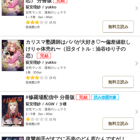
恋） 分冊版
荻安理紗
/
yukko
女性マンガ、漫画のシュララ
1～5巻
0pt～90pt
(3.0)
無料立読み
投稿数1件
カリスマ塾講師はパパが大好き♡〜偏差値欲し
けりゃ体売れ〜（旧タイトル：油谷ゆり子の
恋）
荻安理紗
/
yukko
女性マンガ、漫画のシュララ
1巻
350pt
(3.0)
無料立読み
投稿数1件
#修羅場配信中 分冊版
荻安理紗
/
AGW
/
タ楼
女性マンガ、漫画のシュララ
1～5巻
0pt～90pt
(1.0)
無料立読み
投稿数1件
復讐相手がすでに不幸のどん底なんですが！