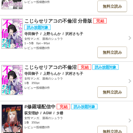
レビュー投稿数0件
無料立読み
こじらせリアコの不倫沼 分冊版
寺田御子
/
上野らんか
/
沢村さち子
女性マンガ、漫画のシュララ
1～5巻
0pt～90pt
レビュー投稿数0件
無料立読み
こじらせリアコの不倫沼
寺田御子
/
上野らんか
/
沢村さち子
女性マンガ、漫画のシュララ
1巻
350pt
レビュー投稿数0件
無料立読み
#修羅場配信中
荻安理紗
/
AGW
/
タ楼
女性マンガ、漫画のシュララ
1巻
350pt
レビュー投稿数0件
無料立読み