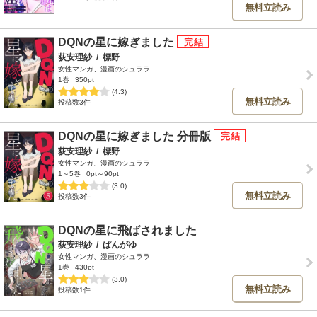
無料立読み
DQNの星に嫁ぎました
荻安理紗
/
標野
女性マンガ、漫画のシュララ
1巻
350pt
(4.3)
無料立読み
投稿数3件
DQNの星に嫁ぎました 分冊版
荻安理紗
/
標野
女性マンガ、漫画のシュララ
1～5巻
0pt～90pt
(3.0)
無料立読み
投稿数3件
DQNの星に飛ばされました
荻安理紗
/
ぱんがゆ
女性マンガ、漫画のシュララ
1巻
430pt
(3.0)
無料立読み
投稿数1件