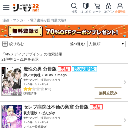
検索
はじめて
カート
ログイン
会員登録
漫画（マンガ）・電子書籍が国内最大級!!
絞り込む
並べ替え:
「ytvメディアデザイン」の検索結果
21件中 1～21件を表示
魔性の男 分冊版
師ノ木美穂
/
AGW
/
mego
女性マンガ、漫画のシュララ
1～5巻
0pt～90pt
(2.0)
無料立読み
投稿数2件
セレブ病院は不倫の巣窟 分冊版
荻安理紗
/
ぱんがゆ
女性マンガ、漫画のシュララ
1～5巻
0pt～90pt
レビュー投稿数0件