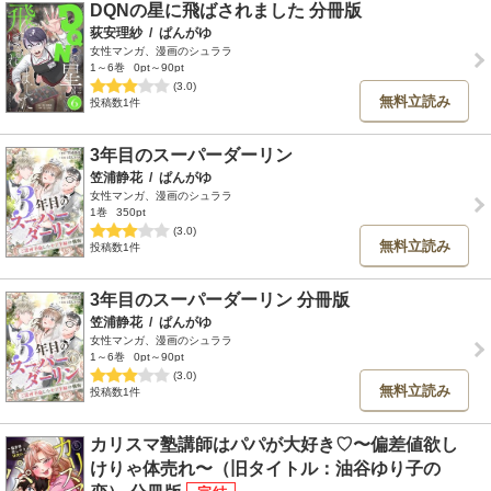
DQNの星に飛ばされました 分冊版
荻安理紗
/
ぱんがゆ
女性マンガ、漫画のシュララ
1～6巻
0pt～90pt
(3.0)
無料立読み
投稿数1件
3年目のスーパーダーリン
笠浦静花
/
ぱんがゆ
女性マンガ、漫画のシュララ
1巻
350pt
(3.0)
無料立読み
投稿数1件
3年目のスーパーダーリン 分冊版
笠浦静花
/
ぱんがゆ
女性マンガ、漫画のシュララ
1～6巻
0pt～90pt
(3.0)
無料立読み
投稿数1件
カリスマ塾講師はパパが大好き♡〜偏差値欲し
けりゃ体売れ〜（旧タイトル：油谷ゆり子の