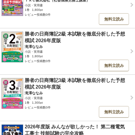
ＴＡＣ株式会社（社会保険労務士講座）
小説・実用書
1巻
1,800pt
レビュー投稿数0件
無料立読み
勝者の日商簿記2級 本試験を徹底分析した予想
模試 2026年度版
滝澤ななみ
小説・実用書
1巻
1,800pt
レビュー投稿数0件
無料立読み
勝者の日商簿記3級 本試験を徹底分析した予想
模試 2026年度版
滝澤ななみ
小説・実用書
1巻
1,300pt
レビュー投稿数0件
無料立読み
2026年度版 みんなが欲しかった！ 第二種電気
工事士 技能試験の完全攻略