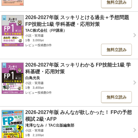
無料立読み
2026-2027年版 スッキリとける過去＋予想問題
FP技能士1級 学科基礎・応用対策
TAC株式会社（FP講座）
小説・実用書
1巻
3,000pt
レビュー投稿数0件
無料立読み
2026-2027年版 スッキリわかる FP技能士1級 学
科基礎・応用対策
白鳥光良
小説・実用書
1巻
3,400pt
レビュー投稿数0件
無料立読み
2026-2027年版 みんなが欲しかった！ FPの予想
模試 2級･AFP
滝澤ななみ
/
TAC出版編集部
小説・実用書
1巻
2,100pt