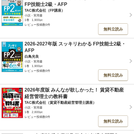
FP技能士2級・AFP
TAC株式会社（FP講座）
小説・実用書
1巻
1,900pt
レビュー投稿数0件
無料立読み
2026-2027年版 スッキリわかる FP技能士2級・
AFP
白鳥光良
小説・実用書
1巻
1,900pt
レビュー投稿数0件
無料立読み
2026年度版 みんなが欲しかった！ 賃貸不動産
経営管理士の教科書
TAC株式会社（賃貸不動産経営管理士講座）
小説・実用書
1巻
2,600pt
レビュー投稿数0件
無料立読み