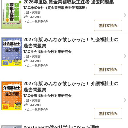
2026年度版 貸金業務取扱主任者 過去問題集
TAC株式会社（貸金業務取扱主任者講座）
小説・実用書
1巻
2,400pt
レビュー投稿数0件
無料立読み
2027年版 みんなが欲しかった！ 社会福祉士の
過去問題集
TAC社会福祉士受験対策研究会
小説・実用書
1巻
3,500pt
レビュー投稿数0件
無料立読み
2027年版 みんなが欲しかった！ 介護福祉士の
過去問題集
TAC介護福祉士受験対策研究会
小説・実用書
1巻
2,600pt
レビュー投稿数0件
無料立読み
YouTuberの僕が社労士になった理由