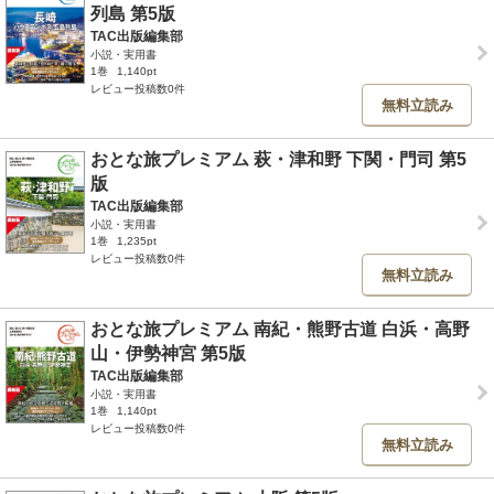
列島 第5版
TAC出版編集部
小説・実用書
1巻
1,140pt
レビュー投稿数0件
無料立読み
おとな旅プレミアム 萩・津和野 下関・門司 第5
版
TAC出版編集部
小説・実用書
1巻
1,235pt
レビュー投稿数0件
無料立読み
おとな旅プレミアム 南紀・熊野古道 白浜・高野
山・伊勢神宮 第5版
TAC出版編集部
小説・実用書
1巻
1,140pt
レビュー投稿数0件
無料立読み