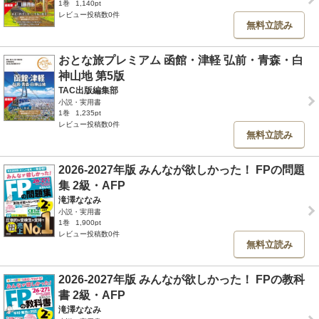
1巻
1,140pt
レビュー投稿数0件
無料立読み
おとな旅プレミアム 函館・津軽 弘前・青森・白
神山地 第5版
TAC出版編集部
小説・実用書
1巻
1,235pt
レビュー投稿数0件
無料立読み
2026-2027年版 みんなが欲しかった！ FPの問題
集 2級・AFP
滝澤ななみ
小説・実用書
1巻
1,900pt
レビュー投稿数0件
無料立読み
2026-2027年版 みんなが欲しかった！ FPの教科
書 2級・AFP
滝澤ななみ