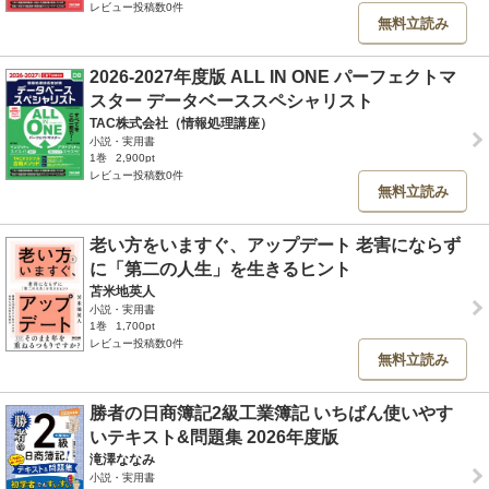
レビュー投稿数0件
無料立読み
2026-2027年度版 ALL IN ONE パーフェクトマ
スター データベーススペシャリスト
TAC株式会社（情報処理講座）
小説・実用書
1巻
2,900pt
レビュー投稿数0件
無料立読み
老い方をいますぐ、アップデート 老害にならず
に「第二の人生」を生きるヒント
苫米地英人
小説・実用書
1巻
1,700pt
レビュー投稿数0件
無料立読み
勝者の日商簿記2級工業簿記 いちばん使いやす
いテキスト&問題集 2026年度版
滝澤ななみ
小説・実用書