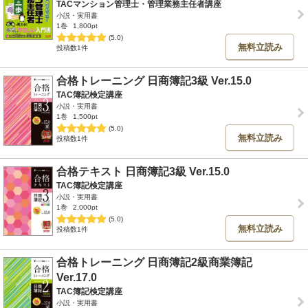
TACマンション管理士・管理業務主任者講座
小説・実用書
1巻
1,800pt
(5.0)
無料立読み
投稿数1件
合格トレーニング 日商簿記3級 Ver.15.0
TAC簿記検定講座
小説・実用書
1巻
1,500pt
(5.0)
無料立読み
投稿数1件
合格テキスト 日商簿記3級 Ver.15.0
TAC簿記検定講座
小説・実用書
1巻
2,000pt
(5.0)
無料立読み
投稿数1件
合格トレーニング 日商簿記2級商業簿記
Ver.17.0
TAC簿記検定講座
小説・実用書