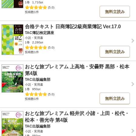
1巻
1,710pt
(5.0)
無料立読み
投稿数1件
合格テキスト 日商簿記2級商業簿記 Ver.17.0
TAC簿記検定講座
小説・実用書
1巻
2,280pt
(5.0)
無料立読み
投稿数1件
おとな旅プレミアム 上高地・安曇野 黒部・松本
第4版
TAC出版編集部
小説・実用書
1巻
950pt
(5.0)
無料立読み
投稿数1件
おとな旅プレミアム 軽井沢 小諸・上田・松代・
松本・善光寺 第4版
TAC出版編集部
小説・実用書
1巻
950pt