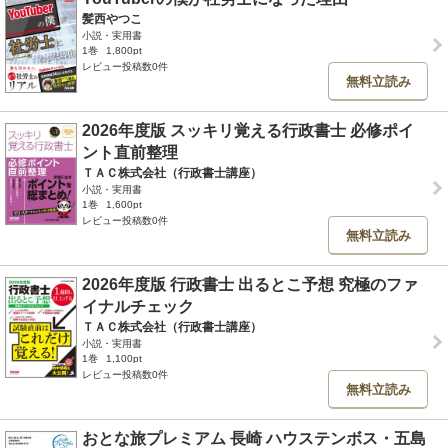
髪西やつこ
小説・実用書
1巻
1,800pt
レビュー投稿数0件
無料立読み
2026年度版 スッキリ覚える行政書士 必修ポイ
ント直前整理
ＴＡＣ株式会社（行政書士講座）
小説・実用書
1巻
1,600pt
レビュー投稿数0件
無料立読み
2026年度版 行政書士 出るとこ予想 究極のファ
イナルチェック
ＴＡＣ株式会社（行政書士講座）
小説・実用書
1巻
1,100pt
レビュー投稿数0件
無料立読み
おとな旅プレミアム 長崎 ハウステンボス・五島