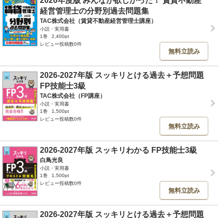
2026年度版 みんなが欲しかった！ 賃貸不動産
経営管理士の分野別過去問題集
TAC株式会社（賃貸不動産経営管理士講座）
小説・実用書
1巻
2,400pt
レビュー投稿数0件
無料立読み
2026-2027年版 スッキリとける過去＋予想問題
FP技能士3級
TAC株式会社（FP講座）
小説・実用書
1巻
1,500pt
レビュー投稿数0件
無料立読み
2026-2027年版 スッキリわかる FP技能士3級
白鳥光良
小説・実用書
1巻
1,500pt
レビュー投稿数0件
無料立読み
2026-2027年版 スッキリとける過去＋予想問題