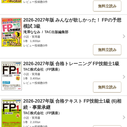
レビュー投稿数0件
無料立読み
2026-2027年版 みんなが欲しかった！ FPの予想
模試 3級
滝澤ななみ
/
TAC出版編集部
小説・実用書
1巻
1,600pt
レビュー投稿数0件
無料立読み
2026-2027年版 合格トレーニング FP技能士1級
TAC株式会社（FP講座）
小説・実用書
1巻
3,400pt
レビュー投稿数0件
無料立読み
2026-2027年版 合格テキスト FP技能士1級 (6)相
続・事業承継
TAC株式会社（FP講座）
小説・実用書
1巻
2,100pt
レビュー投稿数0件