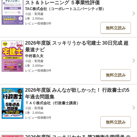
スト＆トレーニング ５事業性評価
TAC株式会社（コーポレートユニバーシティ部）
小説・実用書
1巻
2,500pt
レビュー投稿数0件
無料立読み
2026年度版 スッキリうかる宅建士 30日完成 超
最速ナビ
中村喜久夫
小説・実用書
1巻
2,000pt
レビュー投稿数0件
無料立読み
2026年度版 みんなが欲しかった！ 行政書士の5
年過去問題集
ＴＡＣ株式会社（行政書士講座）
小説・実用書
1巻
2,600pt
レビュー投稿数0件
無料立読み