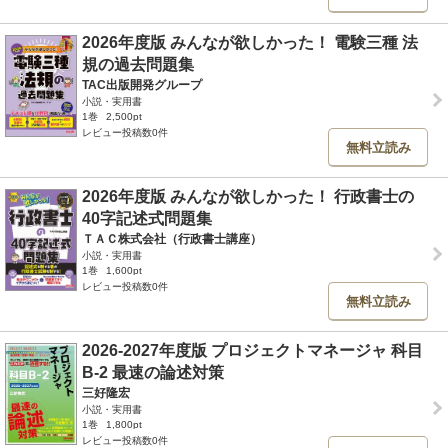
2026年度版 みんなが欲しかった！ 電験三種 法
規の過去問題集
TAC出版開発グループ
小説・実用書
1巻
2,500pt
レビュー投稿数0件
無料立読み
2026年度版 みんなが欲しかった！ 行政書士の
40字記述式問題集
ＴＡＣ株式会社（行政書士講座）
小説・実用書
1巻
1,600pt
レビュー投稿数0件
無料立読み
2026-2027年度版 プロジェクトマネージャ 科目
B-2 最速の論述対策
三好隆宏
小説・実用書
1巻
1,800pt
レビュー投稿数0件