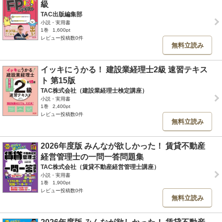
級
TAC出版編集部
小説・実用書
1巻
1,600pt
レビュー投稿数0件
無料立読み
イッキにうかる！ 建設業経理士2級 速習テキス
ト 第15版
TAC株式会社（建設業経理士検定講座）
小説・実用書
1巻
2,400pt
レビュー投稿数0件
無料立読み
2026年度版 みんなが欲しかった！ 賃貸不動産
経営管理士の一問一答問題集
TAC株式会社（賃貸不動産経営管理士講座）
小説・実用書
1巻
1,900pt
レビュー投稿数0件
無料立読み