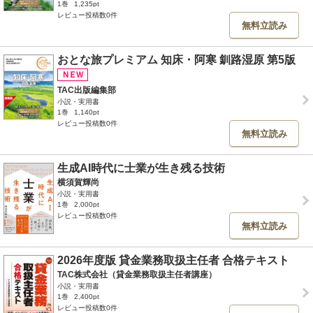
1巻
1,235pt
レビュー投稿数0件
無料立読み
おとな旅プレミアム 知床・阿寒 釧路湿原 第5版
TAC出版編集部
小説・実用書
1巻
1,140pt
レビュー投稿数0件
無料立読み
生成AI時代に士業が生き残る技術
横須賀輝尚
小説・実用書
1巻
2,000pt
レビュー投稿数0件
無料立読み
2026年度版 貸金業務取扱主任者 合格テキスト
TAC株式会社（貸金業務取扱主任者講座）
小説・実用書
1巻
2,400pt
レビュー投稿数0件