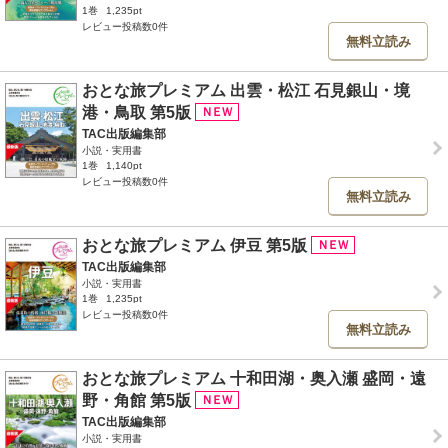
1巻
1,235pt
レビュー投稿数0件
無料立読み
おとな旅プレミアム 出雲・松江 石見銀山・境
港・鳥取 第5版
TAC出版編集部
小説・実用書
1巻
1,140pt
レビュー投稿数0件
無料立読み
おとな旅プレミアム 伊豆 第5版
TAC出版編集部
小説・実用書
1巻
1,235pt
レビュー投稿数0件
無料立読み
おとな旅プレミアム 十和田湖・奥入瀬 盛岡・遠
野・角館 第5版
TAC出版編集部
小説・実用書