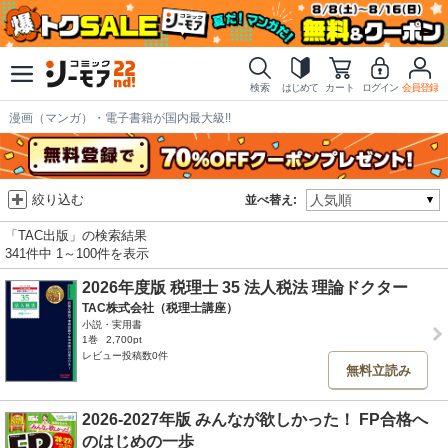
検索
はじめて
カート
ログイン
会員登録
漫画（マンガ）・電子書籍が国内最大級!!
絞り込む
並べ替え:
「TAC出版」の検索結果
341件中 1～100件を表示
2026年度版 税理士 35 法人税法 理論ドクター
TAC株式会社（税理士講座）
小説・実用書
1巻
2,700pt
レビュー投稿数0件
無料立読み
2026-2027年版 みんなが欲しかった！ FP合格へ
のはじめの一歩