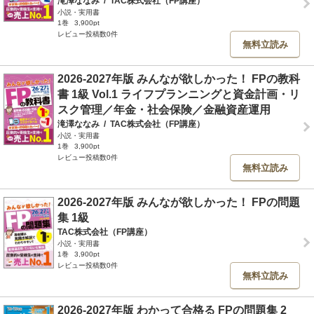
滝澤ななみ
/
TAC株式会社（FP講座）
小説・実用書
1巻
3,900pt
レビュー投稿数0件
無料立読み
2026-2027年版 みんなが欲しかった！ FPの教科
書 1級 Vol.1 ライフプランニングと資金計画・リ
スク管理／年金・社会保険／金融資産運用
滝澤ななみ
/
TAC株式会社（FP講座）
小説・実用書
1巻
3,900pt
レビュー投稿数0件
無料立読み
2026-2027年版 みんなが欲しかった！ FPの問題
集 1級
TAC株式会社（FP講座）
小説・実用書
1巻
3,900pt
レビュー投稿数0件
無料立読み
2026-2027年版 わかって合格る FPの問題集 2