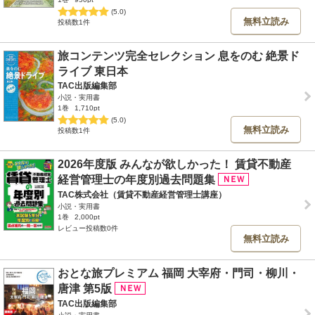
(5.0)
無料立読み
投稿数1件
旅コンテンツ完全セレクション 息をのむ 絶景ド
ライブ 東日本
TAC出版編集部
小説・実用書
1巻
1,710pt
(5.0)
無料立読み
投稿数1件
2026年度版 みんなが欲しかった！ 賃貸不動産
経営管理士の年度別過去問題集
TAC株式会社（賃貸不動産経営管理士講座）
小説・実用書
1巻
2,000pt
レビュー投稿数0件
無料立読み
おとな旅プレミアム 福岡 大宰府・門司・柳川・
唐津 第5版
TAC出版編集部