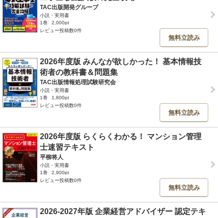
TAC出版開発グループ
小説・実用書
1巻
2,000pt
レビュー投稿数0件
無料立読み
2026年度版 みんなが欲しかった！ 基本情報技
術者の教科書＆問題集
TAC出版情報処理試験研究会
小説・実用書
1巻
1,800pt
レビュー投稿数0件
無料立読み
2026年度版 らくらくわかる！ マンション管理
士速習テキスト
平柳将人
小説・実用書
1巻
2,900pt
レビュー投稿数0件
無料立読み
2026-2027年版 企業経営アドバイザー 認定テキ