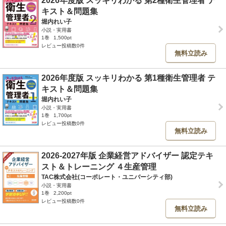
2026年度版 スッキリわかる 第2種衛生管理者 テ
キスト＆問題集
堀内れい子
小説・実用書
1巻
1,500pt
レビュー投稿数0件
無料立読み
2026年度版 スッキリわかる 第1種衛生管理者 テ
キスト＆問題集
堀内れい子
小説・実用書
1巻
1,700pt
レビュー投稿数0件
無料立読み
2026-2027年版 企業経営アドバイザー 認定テキ
スト＆トレーニング ４生産管理
TAC株式会社(コーポレート・ユニバーシティ部)
小説・実用書
1巻
2,200pt
レビュー投稿数0件
無料立読み