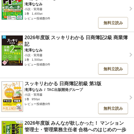
滝澤ななみ
小説・実用書
1巻
1,400pt
レビュー投稿数0件
無料立読み
2026年度版 スッキリわかる 日商簿記2級 商業簿
記
滝澤ななみ
小説・実用書
1巻
1,500pt
レビュー投稿数0件
無料立読み
スッキリわかる 日商簿記初級 第3版
滝澤ななみ
/
TAC出版開発グループ
小説・実用書
1巻
950pt
レビュー投稿数0件
無料立読み
2026年度版 みんなが欲しかった！ マンション
管理士・管理業務主任者 合格へのはじめの一歩