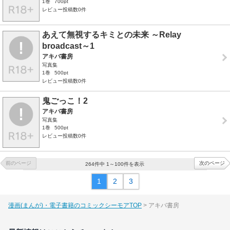
1巻
700pt
レビュー投稿数0件
あえて無視するキミとの未来 ～Relay
broadcast～1
アキバ書房
写真集
1巻
500pt
レビュー投稿数0件
鬼ごっこ！2
アキバ書房
写真集
1巻
500pt
レビュー投稿数0件
前のページ
次のページ
264件中 1～100件を表示
1
2
3
漫画(まんが)・電子書籍のコミックシーモアTOP
アキバ書房