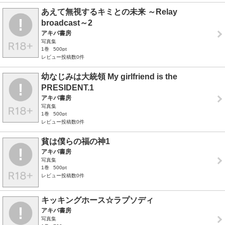
あえて無視するキミとの未来 ～Relay
broadcast～2
アキバ書房
写真集
1巻
500pt
レビュー投稿数0件
幼なじみは大統領 My girlfriend is the
PRESIDENT.1
アキバ書房
写真集
1巻
500pt
レビュー投稿数0件
貧は僕らの福の神1
アキバ書房
写真集
1巻
500pt
レビュー投稿数0件
キッキングホース☆ラプソディ
アキバ書房
写真集