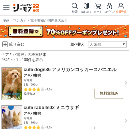
検索
はじめて
カート
ログイン
会員登録
漫画（マンガ）・電子書籍が国内最大級!!
絞り込む
並べ替え:
「アキバ書房」の検索結果
264件中 1～100件を表示
cute dogs36 アメリカンコッカースパニエル
アキバ書房
写真集
1巻
500pt
(4.0)
無料立読み
投稿数1件
cute rabbits02 ミニウサギ
アキバ書房
写真集
1巻
400pt
(4.0)