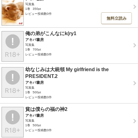
写真集
1巻
350pt
レビュー投稿数0件
無料立読み
俺の弟がこんなにk(ry1
アキバ書房
写真集
1巻
700pt
レビュー投稿数0件
幼なじみは大統領 My girlfriend is the
PRESIDENT.2
アキバ書房
写真集
1巻
500pt
レビュー投稿数0件
貧は僕らの福の神2
アキバ書房
写真集
1巻
500pt
レビュー投稿数0件