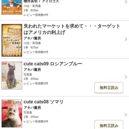
櫻井英明
/
アイロゴス
小説・実用書
1巻
926pt
レビュー投稿数0件
失われたマーケットを求めて・・・ターゲット
はアメリカの利上げ
アキバ書房
小説・実用書
1巻
925pt
レビュー投稿数0件
cute cats09 ロシアンブルー
アキバ書房
写真集
1巻
350pt
レビュー投稿数0件
無料立読み
cute cats08 ソマリ
アキバ書房
写真集
1巻
350pt
レビュー投稿数0件
無料立読み