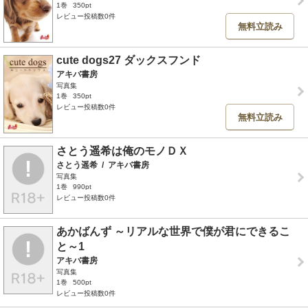
1巻
350pt
レビュー投稿数0件
無料立読み
cute dogs27 ダックスフンド
アキバ書房
写真集
1巻
350pt
レビュー投稿数0件
無料立読み
さとう遥希は俺のモノＤＸ
さとう遥希
/
アキバ書房
写真集
1巻
990pt
レビュー投稿数0件
あかばんず ～リアルな世界で僕が君にできるこ
と～1
アキバ書房
写真集
1巻
500pt
レビュー投稿数0件