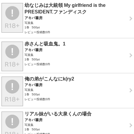
幼なじみは大統領 My girlfriend is the
PRESIDENT.ファンディスク
アキバ書房
写真集
1巻
500pt
レビュー投稿数0件
赤さんと吸血鬼。1
アキバ書房
写真集
1巻
500pt
レビュー投稿数0件
俺の弟がこんなにk(ry2
アキバ書房
写真集
1巻
500pt
レビュー投稿数0件
リアル妹がいる大泉くんの場合
アキバ書房
写真集
1巻
500pt