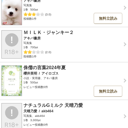
アキバ書房
写真集
1巻
500pt
(3.0)
無料立読み
投稿数1件
ＭＩＬＫ・ジャンキー２
アキバ書房
写真集
1巻
700pt
(2.0)
投稿数1件
侏儒の言葉2024年夏
櫻井英明
/
アイロゴス
小説・実用書、アキバ書房
1巻
500pt
レビュー投稿数0件
無料立読み
ナチュラルGミルク 天晴乃愛
天晴乃愛
/
akb464
写真集、akb464
1巻
3,000pt
レビュー投稿数0件