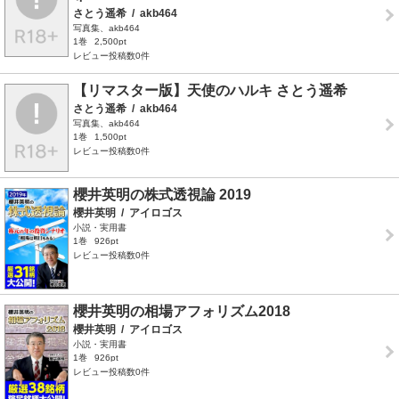
さとう遥希
/
akb464
写真集、akb464
1巻
2,500pt
レビュー投稿数0件
【リマスター版】天使のハルキ さとう遥希
さとう遥希
/
akb464
写真集、akb464
1巻
1,500pt
レビュー投稿数0件
櫻井英明の株式透視論 2019
櫻井英明
/
アイロゴス
小説・実用書
1巻
926pt
レビュー投稿数0件
櫻井英明の相場アフォリズム2018
櫻井英明
/
アイロゴス
小説・実用書
1巻
926pt
レビュー投稿数0件