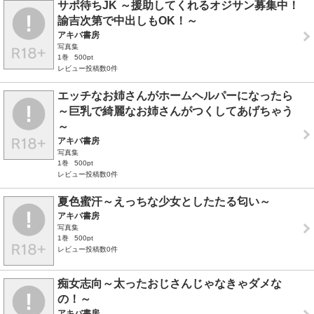
サポ待ちJK ～援助してくれるオジサン募集中！
諭吉次第で中出しもOK！～
アキバ書房
写真集
1巻
500pt
レビュー投稿数0件
エッチなお姉さんがホームヘルパーになったら
～巨乳で綺麗なお姉さんがつくしてあげちゃう
～
アキバ書房
写真集
1巻
500pt
レビュー投稿数0件
夏色蜜汗～えっちな少女としたたる匂い～
アキバ書房
写真集
1巻
500pt
レビュー投稿数0件
痴女志向～太ったおじさんじゃなきゃダメな
の！～
アキバ書房