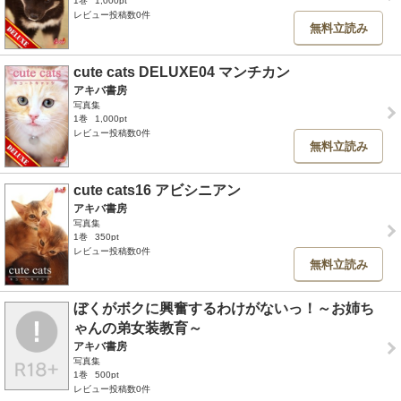
1巻
1,000pt
レビュー投稿数0件
無料立読み
cute cats DELUXE04 マンチカン
アキバ書房
写真集
1巻
1,000pt
レビュー投稿数0件
無料立読み
cute cats16 アビシニアン
アキバ書房
写真集
1巻
350pt
レビュー投稿数0件
無料立読み
ぼくがボクに興奮するわけがないっ！～お姉ち
ゃんの弟女装教育～
アキバ書房
写真集
1巻
500pt
レビュー投稿数0件