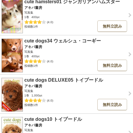
cute hamsters01 ジャンガリアンハムスター
アキバ書房
写真集
1巻
400pt
(4.0)
無料立読み
投稿数1件
cute dogs34 ウェルシュ・コーギー
アキバ書房
写真集
1巻
400pt
(4.0)
無料立読み
投稿数1件
cute dogs DELUXE05 トイプードル
アキバ書房
写真集
1巻
1,000pt
(4.0)
無料立読み
投稿数1件
cute dogs10 トイプードル
アキバ書房
写真集