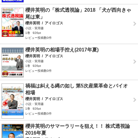
櫻井英明の「株式透視論」2018 「犬が西向きゃ
尾は東」
櫻井英明
/
アイロゴス
小説・実用書
1巻
926pt
レビュー投稿数0件
櫻井英明の相場手控え(2017年夏)
櫻井英明
/
アイロゴス
小説・実用書
1巻
926pt
レビュー投稿数0件
禍福は糾える縄の如し 第5次産業革命とバイオ
相場
櫻井英明
/
アイロゴス
小説・実用書
1巻
926pt
レビュー投稿数0件
櫻井英明のサマーラリーを狙え！！ 株式透視論
2016年夏