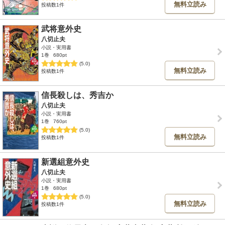
無料立読み
投稿数1件
武将意外史
八切止夫
小説・実用書
1巻
680pt
(5.0)
無料立読み
投稿数1件
信長殺しは、秀吉か
八切止夫
小説・実用書
1巻
760pt
(5.0)
無料立読み
投稿数1件
新選組意外史
八切止夫
小説・実用書
1巻
680pt
(5.0)
無料立読み
投稿数1件