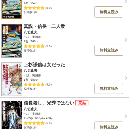
1巻
95pt
(5.0)
無料立読み
投稿数1件
真説・信長十二人衆
八切止夫
小説・実用書
1巻
760pt
(5.0)
無料立読み
投稿数1件
上杉謙信は女だった
八切止夫
小説・実用書
1巻
680pt
(5.0)
無料立読み
投稿数1件
信長殺し、光秀ではない
八切止夫
小説・実用書
1～2巻
680pt～760pt
(5.0)
無料立読み
投稿数1件