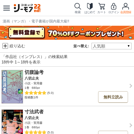
検索
はじめて
カート
ログイン
会員登録
漫画（マンガ）・電子書籍が国内最大級!!
絞り込む
並べ替え:
「作品社（インプレス）」の検索結果
18件中 1～18件を表示
切腹論考
八切止夫
小説・実用書
1巻
680pt
(5.0)
無料立読み
投稿数1件
寸法武者
八切止夫
小説・実用書
1巻
680pt
(5.0)