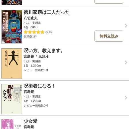
徳川家康は二人だった
八切止夫
小説・実用書
1巻
680pt
(5.0)
無料立読み
投稿数1件
呪い方、教えます。
宮島鏡
/
鬼頭玲
小説・実用書
1巻
1,200pt
レビュー投稿数0件
呪術者になる！
宮島鏡
小説・実用書
1巻
1,200pt
レビュー投稿数0件
少女愛
宮島鏡