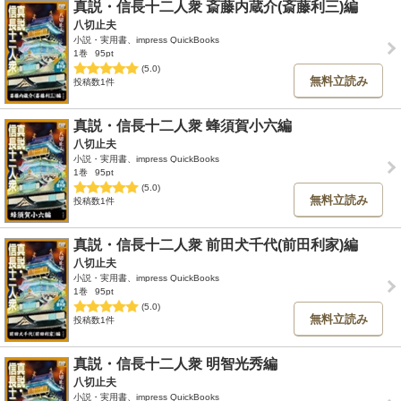
真説・信長十二人衆 斎藤内蔵介(斎藤利三)編
八切止夫
小説・実用書、impress QuickBooks
1巻
95pt
(5.0)
無料立読み
投稿数1件
真説・信長十二人衆 蜂須賀小六編
八切止夫
小説・実用書、impress QuickBooks
1巻
95pt
(5.0)
無料立読み
投稿数1件
真説・信長十二人衆 前田犬千代(前田利家)編
八切止夫
小説・実用書、impress QuickBooks
1巻
95pt
(5.0)
無料立読み
投稿数1件
真説・信長十二人衆 明智光秀編
八切止夫
小説・実用書、impress QuickBooks