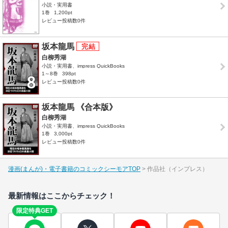
小説・実用書
1巻
1,200pt
レビュー投稿数0件
坂本龍馬
白柳秀湖
小説・実用書、impress QuickBooks
1～8巻
398pt
レビュー投稿数0件
坂本龍馬 《合本版》
白柳秀湖
小説・実用書、impress QuickBooks
1巻
3,000pt
レビュー投稿数0件
漫画(まんが)・電子書籍のコミックシーモアTOP
作品社（インプレス）
最新情報はここからチェック！
限定特典GET