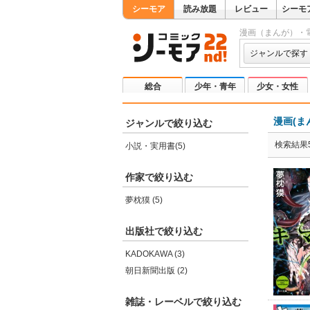
シーモア
読み放題
レビュー
シーモ
漫画（まんが）・
ジャンルで探す
総合
少年・青年
少女・女性
漫画(ま
ジャンルで絞り込む
検索結果
小説・実用書(5)
作家で絞り込む
夢枕獏 (5)
出版社で絞り込む
KADOKAWA (3)
朝日新聞出版 (2)
雑誌・レーベルで絞り込む