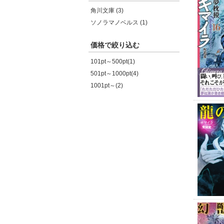
角川文庫 (3)
ソノラマノベルス (1)
価格で絞り込む
101pt～500pt(1)
501pt～1000pt(4)
1001pt～(2)