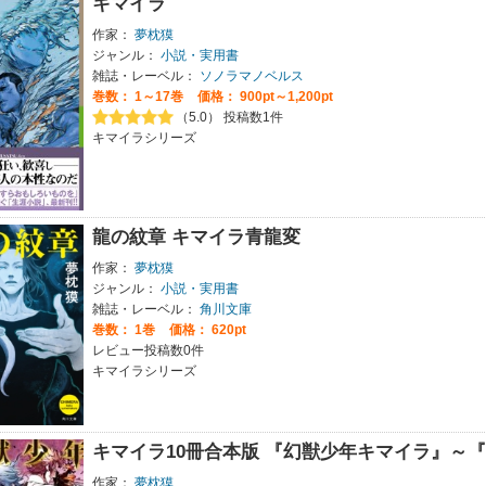
キマイラ
作家：
夢枕獏
ジャンル：
小説・実用書
雑誌・レーベル：
ソノラマノベルス
巻数：
1～17巻
価格： 900pt～1,200pt
（5.0） 投稿数1件
キマイラシリーズ
龍の紋章 キマイラ青龍変
作家：
夢枕獏
ジャンル：
小説・実用書
雑誌・レーベル：
角川文庫
巻数：
1巻
価格： 620pt
レビュー投稿数0件
キマイラシリーズ
キマイラ10冊合本版 『幻獣少年キマイラ』～『
作家：
夢枕獏