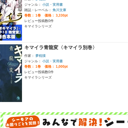
ジャンル：
小説・実用書
雑誌・レーベル：
角川文庫
巻数：
1巻
価格： 3,330pt
レビュー投稿数0件
キマイラシリーズ
キマイラ青龍変〈キマイラ別巻〉
作家：
夢枕獏
ジャンル：
小説・実用書
巻数：
1巻
価格： 1,000pt
レビュー投稿数0件
キマイラシリーズ