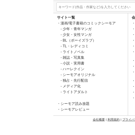
サイト一覧
漫画/電子書籍のコミックシーモア
少年・青年マンガ
少女・女性マンガ
BL（ボーイズラブ）
TL・レディコミ
ライトノベル
雑誌・写真集
小説・実用書
ハーレクイン
シーモアオリジナル
独占・先行配信
メディア化
ライトアダルト
シーモア読み放題
シーモアレビュー
会社概要
|
利用規約
|
プライバ