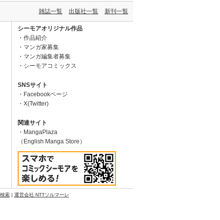
雑誌一覧
出版社一覧
新刊一覧
シーモアオリジナル作品
作品紹介
マンガ家募集
マンガ編集者募集
シーモアコミックス
SNSサイト
Facebookページ
X(Twitter)
関連サイト
MangaPlaza
（English Manga Store）
N検索
|
運営会社 NTTソルマーレ