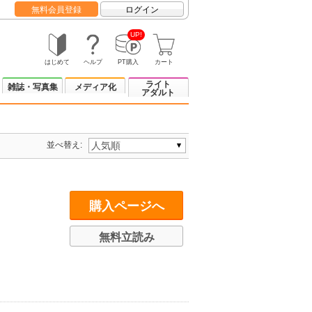
無料会員登録
ログイン
UP!
はじめて
ヘルプ
PT購入
カート
ライト
雑誌・写真集
メディア化
アダルト
並べ替え:
購入ページへ
無料立読み