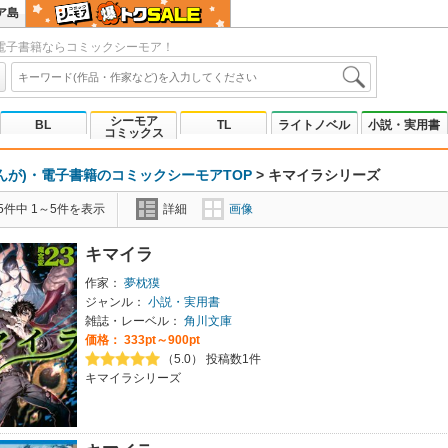
ア島
電子書籍ならコミックシーモア！
シーモア
BL
TL
ライトノベル
小説・実用書
コミックス
んが)・電子書籍のコミックシーモアTOP
>
キマイラシリーズ
5件中 1～5件を表示
詳細
画像
キマイラ
作家：
夢枕獏
ジャンル：
小説・実用書
雑誌・レーベル：
角川文庫
価格： 333pt～900pt
（5.0） 投稿数1件
キマイラシリーズ