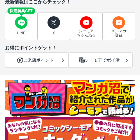
最新情報はここからチェック！
限定特典GET
シーモア
メルマガ
LINE
X
ちゃんねる
登録
お得にポイントゲット！
ご来店ポイント
シーモアでポイ活