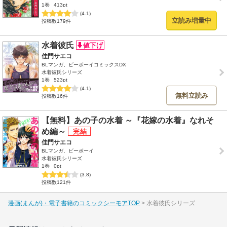
1巻
413pt
(4.1)
立読み増量中
投稿数179件
水着彼氏
佳門サエコ
BLマンガ、ビーボーイコミックスDX
水着彼氏シリーズ
1巻
523pt
(4.1)
無料立読み
投稿数16件
【無料】あの子の水着 ～『花嫁の水着』なれそ
め編～
佳門サエコ
BLマンガ、ビーボーイ
水着彼氏シリーズ
1巻
0pt
(3.8)
投稿数121件
漫画(まんが)・電子書籍のコミックシーモアTOP
水着彼氏シリーズ