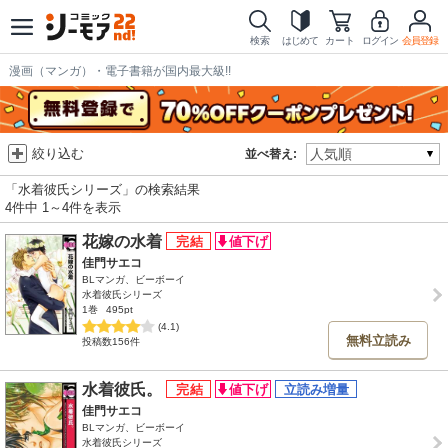
検索
はじめて
カート
ログイン
会員登録
漫画（マンガ）・電子書籍が国内最大級!!
絞り込む
並べ替え:
「水着彼氏シリーズ」の検索結果
4件中 1～4件を表示
花嫁の水着
佳門サエコ
BLマンガ、ビーボーイ
水着彼氏シリーズ
1巻
495pt
(4.1)
無料立読み
投稿数156件
水着彼氏。
佳門サエコ
BLマンガ、ビーボーイ
水着彼氏シリーズ