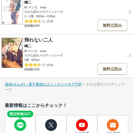
嶋二
BLマンガ、drap
小さな恋のメロディシリーズ
1～3巻
600pt～639pt
(3.9)
無料立読み
投稿数69件
帰れない二人
嶋二
BLマンガ、drap
小さな恋のメロディシリーズ
1巻
600pt
(3.9)
無料立読み
投稿数40件
漫画(まんが)・電子書籍のコミックシーモアTOP
小さな恋のメロディシリ
ーズ
最新情報はここからチェック！
限定特典GET