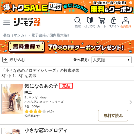
検索
はじめて
カート
ログイン
会員登録
漫画（マンガ）・電子書籍が国内最大級!!
絞り込む
並べ替え:
「小さな恋のメロディシリーズ」の検索結果
3件中 1～3件を表示
気になるあの子
嶋二
BLマンガ、drap
小さな恋のメロディシリーズ
1巻
600pt
(4.0)
無料立読み
投稿数42件
小さな恋のメロディ